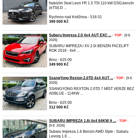
Nabízím Seat Leon FR 1.5 TSI 110 kW DSG,benzín
(eTSI).D ...
Rychnov nad Kněžnou - 516 01
399 000 Kč
Subaru Impreza 2.0 4x4 AUT EXC ...
-
TOP
- [9.8.
2026]
SUBARU IMPREZA / XV 2.0i BENZIN FACELIFT
ROK 2018 - 4x4 ...
Brno - 625 00
349 900 Kč
SsangYong Rexton 2.0TD 4x4 AUT ...
-
TOP
- [9.8.
2026]
SSANGYONG REXTON 2.0TD 7 MÍST VERZE BEZ
ADBLUE - 114KW ...
Brno - 625 00
312 000 Kč
SUBARU IMPREZA 1.6i 4x4 84KW A ...
-
TOP
-
[9.8. 2026]
Subaru Impreza 1.6 Benzin AWD Style - Subaru
Levorg 1.6 ...