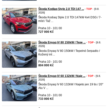
Škoda Kodiaq Style 2.0 TDI 147 ...
-
TOP
- [9.8.
2026]
Škoda Kodiaq Style 2.0 TDI 147kW 4x4 DSG / 7-
míst / Taž ...
Praha 10 - 101 00
727 000 Kč
Škoda Enyaq iV 80 150kW / Tepe ...
-
TOP
- [9.8.
2026]
Škoda Enyaq iV 80 150kW / Tepelné čerpadlo /
Kožený int ...
Praha 10 - 101 00
804 000 Kč
Škoda Enyaq iV 60 132kW / Naje ...
-
TOP
- [9.8.
2026]
Škoda Enyaq iV 60 132kW / Najeto jen 19 tis / 20"
Alu V ...
Praha 10 - 101 00
733 000 Kč