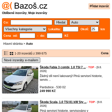
Přidat inzerát
Oblíbené inzeráty
,
Moje inzeráty
Co:
Lokalita:
Okolí:
km
Cena od:
- do:
Kč
Hlavní stránka
>
Auto
Cena
1-20 inzerátů z 399 675
Nové inzeráty e-mailem
Škoda Fabia 3 combi, 1.0 TSI 7 ...
-
TOP
- [9.8.
2026]
Žádný díl není lakovaný! Plná servisní historie,
servis ...
Pardubice - 530 02
249 990 Kč
Škoda Scala, 1.0 TSI 81 kW Sty ...
-
TOP
- [9.8.
2026]
Plná servisní historie, servisováno v