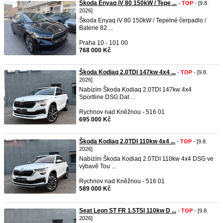
Škoda Enyaq iV 80 150kW / Tepe ...
-
TOP
- [9.8.
2026]
Škoda Enyaq iV 80 150kW / Tepelné čerpadlo /
Baterie 82 ...
Praha 10 - 101 00
768 000 Kč
Škoda Kodiaq 2.0TDI 147kw 4x4 ...
-
TOP
- [9.8.
2026]
Nabízím Škoda Kodiaq 2.0TDI 147kw 4x4
Sportline DSG.Dat ...
Rychnov nad Kněžnou - 516 01
695 000 Kč
Škoda Kodiaq 2.0TDI 110kw 4x4 ...
-
TOP
- [9.8.
2026]
Nabízím Škoda Kodiaq 2.0TDI 110kw 4x4 DSG ve
výbavě Tou ...
Rychnov nad Kněžnou - 516 01
589 000 Kč
Seat Leon ST FR 1.5TSI 110kw D ...
-
TOP
- [9.8.
2026]