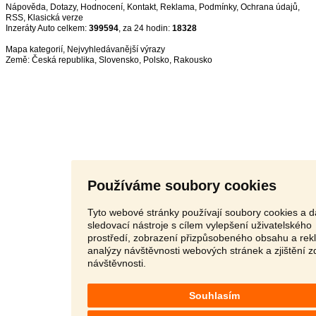
Nápověda
,
Dotazy
,
Hodnocení
,
Kontakt
,
Reklama
,
Podmínky
,
Ochrana údajů
,
RSS
,
Inzeráty Auto celkem:
399594
, za 24 hodin:
18328
Mapa kategorií
,
Nejvyhledávanější výrazy
Země:
Česká republika
,
Slovensko
,
Polsko
,
Rakousko
Používáme soubory cookies
Tyto webové stránky používají soubory cookies a d
sledovací nástroje s cílem vylepšení uživatelského
prostředí, zobrazení přizpůsobeného obsahu a rek
analýzy návštěvnosti webových stránek a zjištění z
návštěvnosti.
Souhlasím