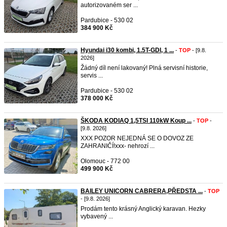
autorizovaném ser ...
Pardubice - 530 02
384 900 Kč
Hyundai i30 kombi, 1.5T-GDI, 1 ...
-
TOP
- [9.8.
2026]
Žádný díl není lakovaný! Plná servisní historie,
servis ...
Pardubice - 530 02
378 000 Kč
ŠKODA KODIAQ 1,5TSI 110kW Koup ...
-
TOP
-
[9.8. 2026]
XXX POZOR NEJEDNÁ SE O DOVOZ ZE
ZAHRANIČÍ!xxx- nehrozí ...
Olomouc - 772 00
499 900 Kč
BAILEY UNICORN CABRERA,PŘEDSTA ...
-
TOP
- [9.8. 2026]
Prodám tento krásný Anglický karavan. Hezky
vybavený ...