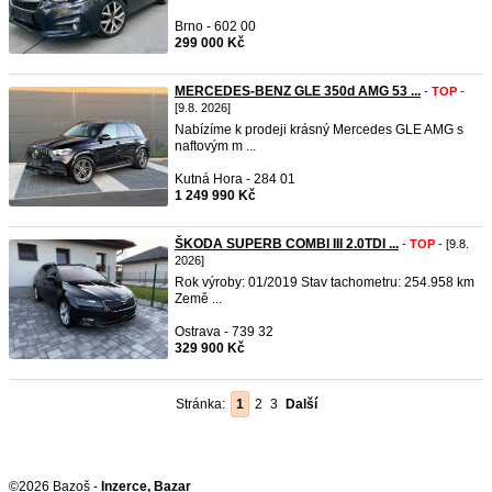
Brno - 602 00
299 000 Kč
MERCEDES-BENZ GLE 350d AMG 53 ...
-
TOP
-
[9.8. 2026]
Nabízíme k prodeji krásný Mercedes GLE AMG s
naftovým m ...
Kutná Hora - 284 01
1 249 990 Kč
ŠKODA SUPERB COMBI III 2.0TDI ...
-
TOP
- [9.8.
2026]
Rok výroby: 01/2019 Stav tachometru: 254.958 km
Země ...
Ostrava - 739 32
329 900 Kč
Stránka:
1
2
3
Další
©2026 Bazoš -
Inzerce, Bazar