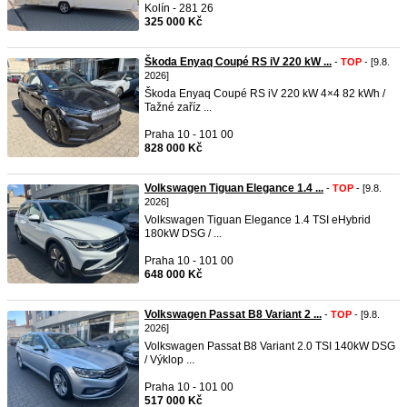
Kolín - 281 26
325 000 Kč
Škoda Enyaq Coupé RS iV 220 kW ...
-
TOP
- [9.8.
2026]
Škoda Enyaq Coupé RS iV 220 kW 4×4 82 kWh /
Tažné zaříz ...
Praha 10 - 101 00
828 000 Kč
Volkswagen Tiguan Elegance 1.4 ...
-
TOP
- [9.8.
2026]
Volkswagen Tiguan Elegance 1.4 TSI eHybrid
180kW DSG / ...
Praha 10 - 101 00
648 000 Kč
Volkswagen Passat B8 Variant 2 ...
-
TOP
- [9.8.
2026]
Volkswagen Passat B8 Variant 2.0 TSI 140kW DSG
/ Výklop ...
Praha 10 - 101 00
517 000 Kč