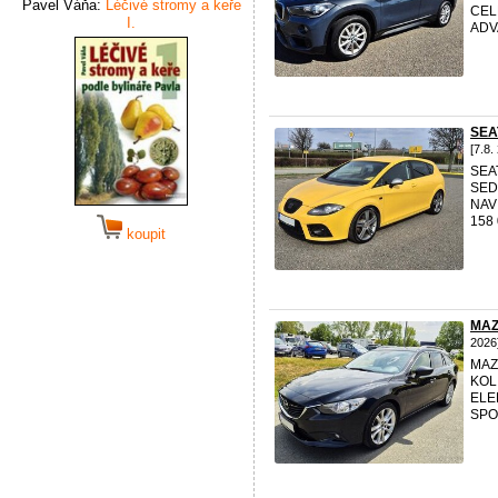
Pavel Váňa:
Léčivé stromy a keře
CEL
I.
ADV
SEA
[7.8.
SEA
SED
NAV
158 
koupit
MAZ
2026
MAZ
KOL
ELE
SPO