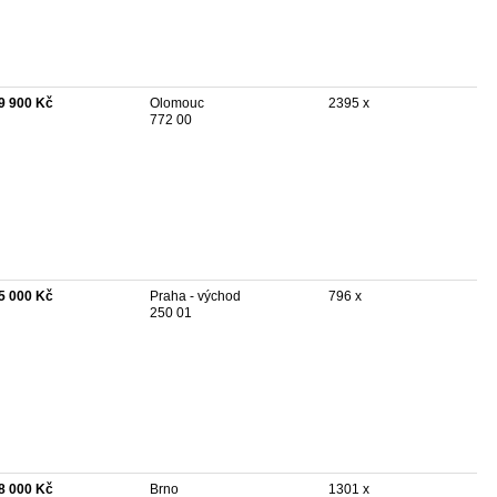
9 900 Kč
Olomouc
2395 x
772 00
5 000 Kč
Praha - východ
796 x
250 01
8 000 Kč
Brno
1301 x