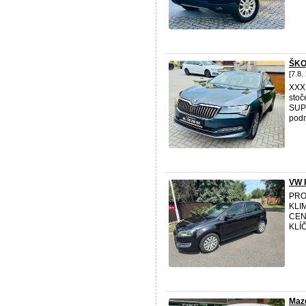
ŠKO
[7.8.
XXX
stoč
SUPE
podn
VW 
PRO
KLI
CEN
KLÍ
Maz