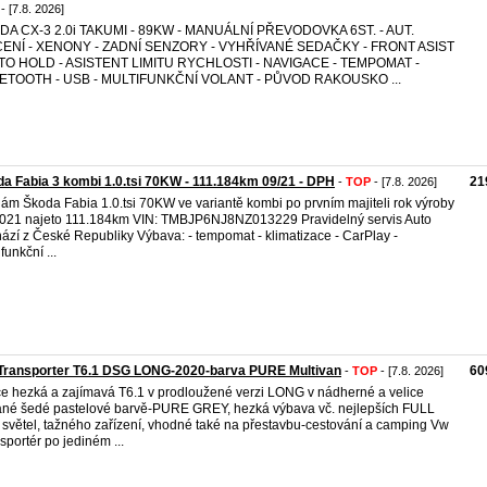
- [7.8. 2026]
DA CX-3 2.0i TAKUMI - 89KW - MANUÁLNÍ PŘEVODOVKA 6ST. - AUT.
CENÍ - XENONY - ZADNÍ SENZORY - VYHŘÍVANÉ SEDAČKY - FRONT ASIST
UTO HOLD - ASISTENT LIMITU RYCHLOSTI - NAVIGACE - TEMPOMAT -
ETOOTH - USB - MULTIFUNKČNÍ VOLANT - PŮVOD RAKOUSKO ...
a Fabia 3 kombi 1.0.tsi 70KW - 111.184km 09/21 - DPH
21
-
TOP
- [7.8. 2026]
ám Škoda Fabia 1.0.tsi 70KW ve variantě kombi po prvním majiteli rok výroby
021 najeto 111.184km VIN: TMBJP6NJ8NZ013229 Pravidelný servis Auto
ází z České Republiky Výbava: - tempomat - klimatizace - CarPlay -
funkční ...
Transporter T6.1 DSG LONG-2020-barva PURE Multivan
60
-
TOP
- [7.8. 2026]
ce hezká a zajímavá T6.1 v prodloužené verzi LONG v nádherné a velice
né šedé pastelové barvě-PURE GREY, hezká výbava vč. nejlepších FULL
světel, tažného zařízení, vhodné také na přestavbu-cestování a camping Vw
sportér po jediném ...