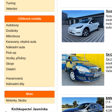
Tuning
Veteráni
Tesl
Tesl
Užitková vozidla
elek
moto
Autobusy
autom
Dodávky
Mikrobusy
Karavany, obytná auta
Nákladní auta
Pick-up
ŠKO
Vozíky, přívěsy
ŠKOD
tele
Stroje
splá
Ostatní
Vaše
Havarovaná
Náhradní díly
Moto
BMW
Motorky, Skútry
[7.8.
BMW
Knihkupectví Jasmínka
KOR