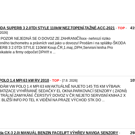
DA SUPERB 3 2.0TDi STYLE 110kW NEZ.TOPENÍ,TAŽNÉ,ACC,2021
41
-
TOP
-
 2026]
 POZOR NEJEDNÁ SE O DOVOZ ZE ZAHRANIČÍ!xxx- nehrozí riziko
eného tachometru a právních vad jako u dovozu! Prodám i na splátky-ŠKODA
RB 3 2.0TDi STYLE 110kW Koup.ČR,1.maj.,DPH,Servisní kniha Pro
ikatele a firmy odpočet DPH!!! x ...
POLO 1.4 MPI 63 kW RV 2010
10
-
TOP
- [7.8. 2026]
DÁM VW POLO 1.4 MPI 63 kW AKTUÁLNĚ NAJETO 145 TIS KM VÝBAVA:
MATIZACE VYHŘÍVANÉ SEDAČKY EL OKNA PARKOVACÍ SENZORY ( ZADNÍ)
TRÁLNÍ ZAMYKÁNÍ. ČERSTVÝ DOVOZ V ČR NEJETO SERVISNÍ KNIHA 2 X
Č BLIŽŠÍ INFO PO TEL K VIDĚNÍ NA PRAZE VÝCHOD STK DO ...
da CX-3 2.0i MANUÁL BENZIN FACELIFT VÝHŘEV NAVIGA SENZORY
29
-