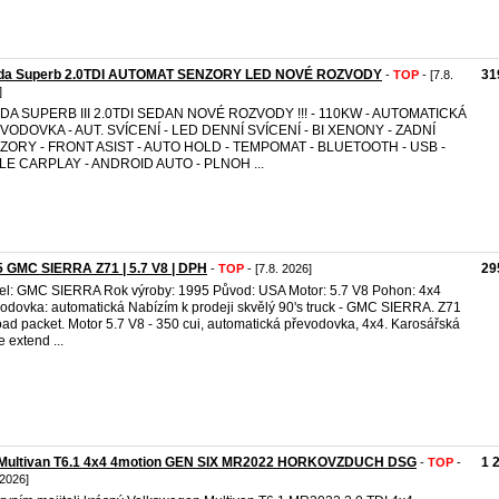
da Superb 2.0TDI AUTOMAT SENZORY LED NOVÉ ROZVODY
31
-
TOP
- [7.8.
]
DA SUPERB III 2.0TDI SEDAN NOVÉ ROZVODY !!! ​- 110KW ​- AUTOMATICKÁ
ODOVKA ​- AUT. SVÍCENÍ ​- LED DENNÍ SVÍCENÍ ​- BI XENONY ​- ZADNÍ
ORY ​- FRONT ASIST ​- AUTO HOLD ​- TEMPOMAT ​- BLUETOOTH ​- USB ​-
E CARPLAY ​- ANDROID AUTO ​- PLNOH ...
 GMC SIERRA Z71 | 5.7 V8 | DPH
29
-
TOP
- [7.8. 2026]
l: GMC SIERRA Rok výroby: 1995 Původ: USA Motor: 5.7 V8 Pohon: 4x4
odovka: automatická Nabízím k prodeji skvělý 90's truck - GMC SIERRA. Z71
road packet. Motor 5.7 V8 - 350 cui, automatická převodovka, 4x4. Karosářská
e extend ...
Multivan T6.1 4x4 4motion GEN SIX MR2022 HORKOVZDUCH DSG
1 
-
TOP
-
 2026]