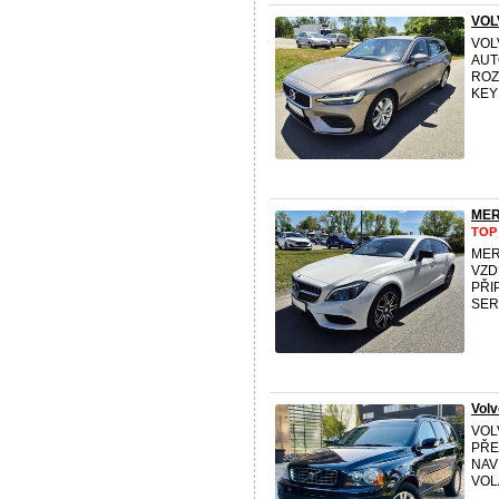
VOL
VOL
AUT
ROZ
KEY
MER
TOP
MER
VZD
PŘI
SERV
Vol
VOL
PŘE
NAV
VOL