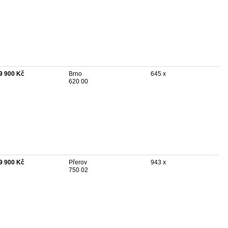
9 900 Kč
Brno
645 x
620 00
9 900 Kč
Přerov
943 x
750 02