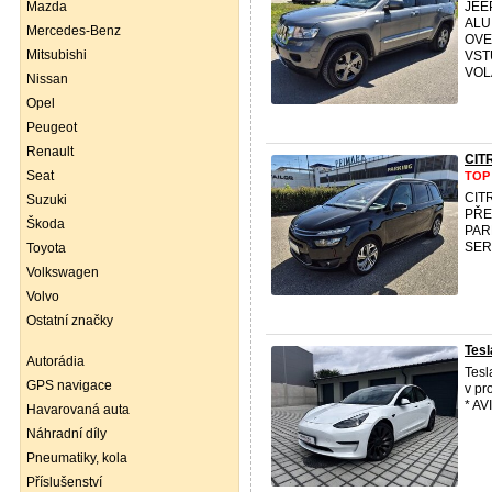
Mazda
JEE
ALU
Mercedes-Benz
OVE
Mitsubishi
VST
VOL
Nissan
Opel
Peugeot
Renault
CIT
Seat
TOP
CIT
Suzuki
PŘE
Škoda
PAR
SER
Toyota
Volkswagen
Volvo
Ostatní značky
Tesl
Autorádia
Tesl
GPS navigace
v pr
* AV
Havarovaná auta
Náhradní díly
Pneumatiky, kola
Příslušenství