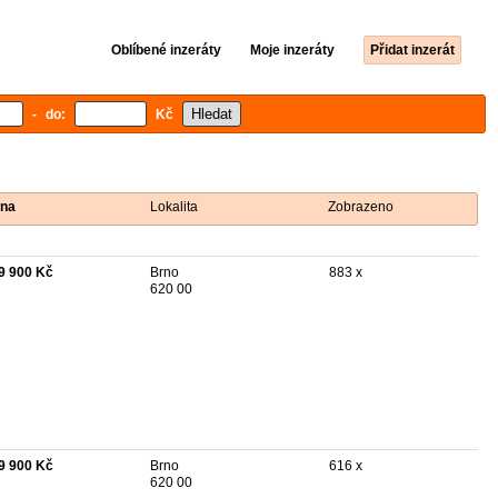
Oblíbené inzeráty
Moje inzeráty
Přidat inzerát
- do:
Kč
na
Lokalita
Zobrazeno
9 900 Kč
Brno
883 x
620 00
9 900 Kč
Brno
616 x
620 00