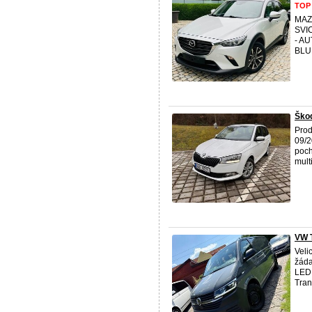
TOP
MAZ
SVI
- A
BLU
Škod
Prod
09/2
poch
multi
VW 
Veli
žáda
LED 
Tran