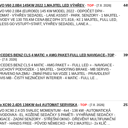
VO V60 2.0B4 145KW 2022 1.MAJITEL LED VÝHŘEV
44
-
TOP
- [7.8. 2026]
VO V60 2.0B4 (EURO6D) 145 KW MODEL 2022 - ODPOČET DPH -
OMAT - VÝHŘEV SEDADEL - LANE ASSIST - PARK. SENZORY - 1 MAJITEL -
VODY VE 130 TIS.KM CENA BEZ DPH 371.818,- Kč 1 MAJITEL, FULL LED,
LESS GO VSTUPT+START, VÝHŘEV SEDADEL, LANE A ...
CEDES BENZ CLS 4 MATIC ⭐ AMG PAKET-FULL LED NAVIGACE--TOP
39
-
- [7.8. 2026]
CEDES BENZ CLS 4 MATIC - AMG PAKET ⭐ - FULL LED ⭐ - NAVIGACE -
UCHOVÝ PODVOZEK - 1 MAJITEL - SHOOTING BRAKE - MB SERVIS -
PRAVENO NA ZIMU - ZIMNÍ PNEU NA VOZE 1 MAJITEL - PRAVIDLENÝ
IS MB - ČISTÝ NEZNIČENÝ INTERIER - 4 MATIC - FULL LE ...
vo XC90 2.4D5 136KW 4x4 AUTOMAT SERVISKA
25
-
TOP
- [7.8. 2026]
VO XC90 2.4 D5 5VALEC MOMENTUM - 4x4 - 136 kW - AUTOMATICKÁ
VODOVKA - EL. KOŽENÉ SEDAČKY S PAMĚTI - VYHŘÍVANÉ SEDAČKY -
IGACE - ZADNÍ SENZORY - STŘEŠNÍ OKNO - DŘEVĚNÝ MULTIFUNKČNÍ
ANT - HANDS FREE - PŮVOD NĚMECKO - PO 2.MAJITELI - 2x KLÍČ ...