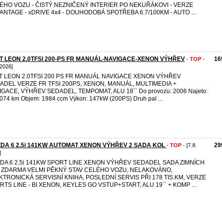
ÉHO VOZU - ČISTÝ NEZNIČENÝ INTERIER PO NEKUŘÁKOVI - VERZE
ANTAGE - xDRIVE 4x4 - DOUHODOBÁ SPOTŘEBA 6.7/100KM - AUTO ...
T LEON 2.0TFSI 200-PS FR MANUÁL-NAVIGACE-XENON VÝHŘEV
16
-
TOP
-
 2026]
T LEON 2.0TFSI 200 PS FR MANUÁL NAVIGACE XENON VÝHŘEV
ADEL VERZE FR TFSI 200PS, XENON, MANUÁL, MULTIMEDIA +
IGACE, VÝHŘEV SEDADEL, TEMPOMAT, ALU 18´´ Do provozu: 2006 Najeto:
074 km Objem: 1984 ccm Výkon: 147kW (200PS) Druh pal ...
DA 6 2.5i 141KW AUTOMAT XENON VÝHŘEV 2 SADA KOL
29
-
TOP
- [7.8.
]
DA 6 2.5i 141KW SPORT LINE XENON VÝHŘEV SEDADEL SADA ZIMNÍCH
 ZDARMA VELMI PĚKNÝ STAV CELÉHO VOZU, NELAKOVÁNO,
KTRONICKÁ SERVISNÍ KNIHA, POSLEDNÍ SERVIS PŘI 178 TIS.KM, VERZE
RTS LINE - BI XENON, KEYLES GO VSTUP+START, ALU 19´´ + KOMP ...