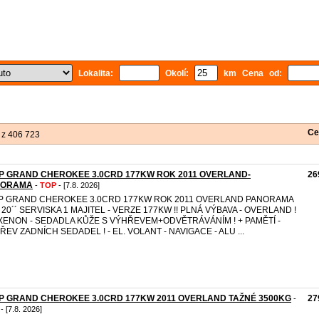
Lokalita:
Okolí:
km Cena od:
Ce
 z 406 723
P GRAND CHEROKEE 3.0CRD 177KW ROK 2011 OVERLAND-
26
NORAMA
-
TOP
- [7.8. 2026]
P GRAND CHEROKEE 3.0CRD 177KW ROK 2011 OVERLAND PANORAMA
 20´´ SERVISKA 1 MAJITEL - VERZE 177KW !! PLNÁ VÝBAVA - OVERLAND !
I XENON - SEDADLA KŮŽE S VÝHŘEVEM+ODVĚTRÁVÁNÍM ! + PAMĚTÍ -
ŘEV ZADNÍCH SEDADEL ! - EL. VOLANT - NAVIGACE - ALU ...
P GRAND CHEROKEE 3.0CRD 177KW 2011 OVERLAND TAŽNÉ 3500KG
27
-
- [7.8. 2026]