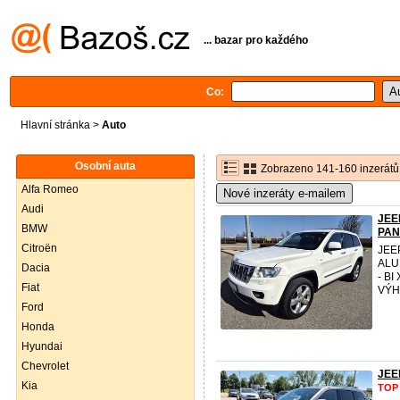
... bazar pro každého
Co:
Hlavní stránka
>
Auto
Osobní auta
Zobrazeno 141-160 inzerátů
Alfa Romeo
Nové inzeráty e-mailem
Audi
JEE
BMW
PA
Citroën
JEE
ALU
Dacia
- B
Fiat
VÝH
Ford
Honda
Hyundai
Chevrolet
JEE
Kia
TOP