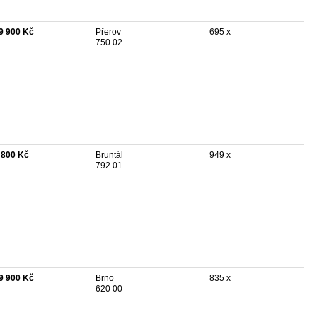
9 900 Kč
Přerov
695 x
750 02
 800 Kč
Bruntál
949 x
792 01
9 900 Kč
Brno
835 x
620 00