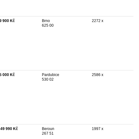
9 900 Kč
Brno
2272 x
625 00
5 000 Kč
Pardubice
2586 x
530 02
249 990 Kč
Beroun
1997 x
267 51