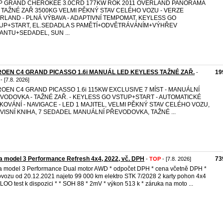
P GRAND CHEROKEE 3.0CRD 177KW ROK 2011 OVERLAND PANORAMA
 TAŽNÉ ZAŘ 3500KG VELMI PĚKNÝ STAV CELÉHO VOZU - VERZE
RLAND - PLNÁ VÝBAVA - ADAPTIVNÍ TEMPOMAT, KEYLESS GO
UP+START, EL.SEDADLA S PAMĚTÍ+ODVĚTRÁVÁNÍM+VÝHŘEV
ANTU+SEDADEL, SUN ...
ROEN C4 GRAND PICASSO 1.6i MANUÁL LED KEYLESS TAŽNÉ ZAŘ.
19
-
- [7.8. 2026]
ROEN C4 GRAND PICASSO 1.6i 115KW EXCLUSIVE 7 MÍST - MANUÁLNÍ
VODOVKA - TAŽNÉ ZAŘ. - KEYLESS GO VSTUP+START - AUTOMATICKÉ
KOVÁNÍ - NAVIGACE - LED 1 MAJITEL, VELMI PĚKNÝ STAV CELÉHO VOZU,
VISNÍ KNIHA, 7 SEDADEL MANUÁLNÍ PŘEVODOVKA, TAŽNÉ ...
a model 3 Performance Refresh 4x4, 2022, vč. DPH
73
-
TOP
- [7.8. 2026]
a model 3 Performance Dual motor AWD * odpočet DPH * cena včetně DPH *
ovozu od 20.12.2021 najeto 99 000 km elektro STK 7/2028 2 karty pohon 4x4
ILOO test k dispozici * * SOH 88 * 2mV * výkon 513 k * záruka na moto ...