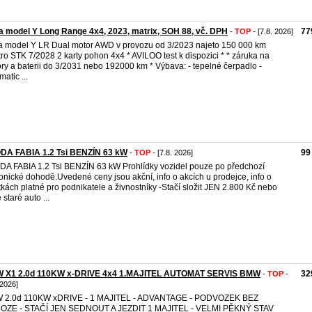
a model Y Long Range 4x4, 2023, matrix, SOH 88, vč. DPH
77
-
TOP
- [7.8. 2026]
a model Y LR Dual motor AWD v provozu od 3/2023 najeto 150 000 km
tro STK 7/2028 2 karty pohon 4x4 * AVILOO test k dispozici * * záruka na
ry a baterii do 3/2031 nebo 192000 km * Výbava: - tepelné čerpadlo -
atic ...
DA FABIA 1.2 Tsi BENZÍN 63 kW
99
-
TOP
- [7.8. 2026]
A FABIA 1.2 Tsi BENZÍN 63 kW Prohlídky vozidel pouze po předchozí
fonické dohodě.Uvedené ceny jsou akční, info o akcích u prodejce, info o
tkách platné pro podnikatele a živnostníky -Stačí složit JEN 2.800 Kč nebo
 staré auto ...
 X1 2.0d 110KW x-DRIVE 4x4 1.MAJITEL AUTOMAT SERVIS BMW
32
-
TOP
-
 2026]
 2.0d 110KW xDRIVE - 1 MAJITEL - ADVANTAGE - PODVOZEK BEZ
OZE - STAČÍ JEN SEDNOUT A JEZDIT 1 MAJITEL - VELMI PĚKNÝ STAV