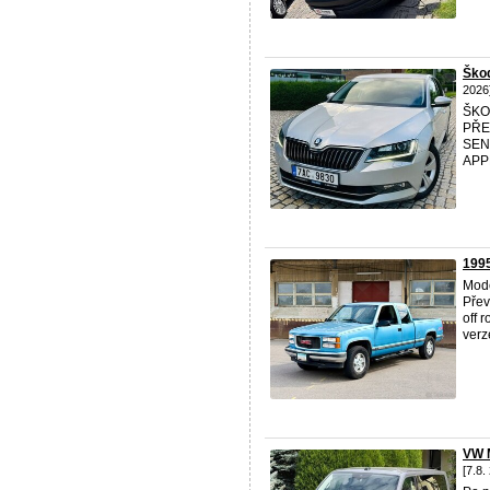
Ško
2026
ŠKO
PŘEV
SENZ
APPL
1995
Mode
Přev
off 
verz
VW 
[7.8.