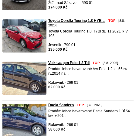
Žďár nad Sázavou - 593 01
174 000 Kč
Toyota Corolla Touring 1.8 HYB ...
-
TOP
- [8.8.
2026]
Toyota Corolla Touring 1.8 HYBRID 11.2021 R.V
103 ...
Jeseník - 790 01
135 000 Kč
Volkswagen Polo 1.2 Tdi
-
TOP
- [8.8. 2026]
Prodám lehce havarované Vw Polo 1.2 tdi 55kw
rv.2014 na ...
Rakovník - 269 01
62 000 Kč
Dacia Sandero
-
TOP
- [8.8. 2026]
Prodám lehce havarované Dacia Sandero 1.0í 54
kw rv.201 ...
Rakovník - 269 01
58 000 Kč