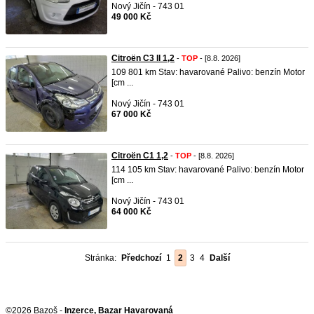
Nový Jičín - 743 01
49 000 Kč
Citroën C3 II 1,2
-
TOP
- [8.8. 2026]
109 801 km Stav: havarované Palivo: benzín Motor
[cm ...
Nový Jičín - 743 01
67 000 Kč
Citroën C1 1,2
-
TOP
- [8.8. 2026]
114 105 km Stav: havarované Palivo: benzín Motor
[cm ...
Nový Jičín - 743 01
64 000 Kč
Stránka:
Předchozí
1
2
3
4
Další
©2026 Bazoš -
Inzerce, Bazar Havarovaná