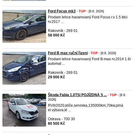
Ford Focus mk3
-
TOP
- [8.8. 2026]
Prodam lehce havarovaný Ford Focus r.v 1.5 tdci
rv.2017 ...
Rakovník - 269 01
58 000 Kč
Ford B max ruční řizeni
-
TOP
- [8.8. 2026]
Prodam lehce havarovaný Ford B-max rv.2014 1.6i
automat ...
Rakovník - 269 01
29 000 Kč
Škoda Fabia 1.0TSi POJÍZDNÁ S ...
-
TOP
- [8.8.
2026]
RV8/2020,klíče,serviska,135000km,70kw,plná
el.výbava,kl ...
Ostrava - 700 30
80 500 Kč