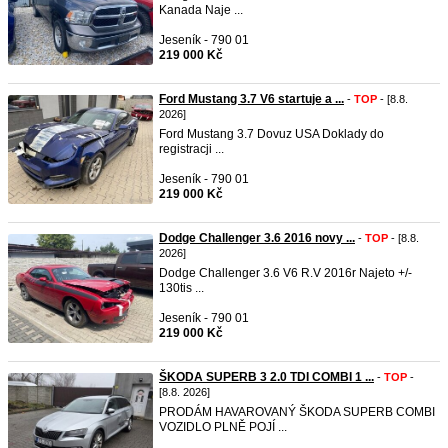
Kanada Naje ...
Jeseník - 790 01
219 000 Kč
Ford Mustang 3.7 V6 startuje a ...
-
TOP
- [8.8.
2026]
Ford Mustang 3.7 Dovuz USA Doklady do
registracji ...
Jeseník - 790 01
219 000 Kč
Dodge Challenger 3.6 2016 novy ...
-
TOP
- [8.8.
2026]
Dodge Challenger 3.6 V6 R.V 2016r Najeto +/-
130tis ...
Jeseník - 790 01
219 000 Kč
ŠKODA SUPERB 3 2.0 TDI COMBI 1 ...
-
TOP
-
[8.8. 2026]
PRODÁM HAVAROVANÝ ŠKODA SUPERB COMBI
VOZIDLO PLNĚ POJÍ ...