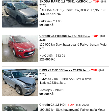
ŠKODA RAPID 1,2 TSI,81 KW,ROK ...
-
TOP
- [8.8.
2026]
ŠKODA RAPID 1,2 TSI,81 KW,ROK 2017,NAJ 196
TKM,KOUPENO ...
Ostrava - 711 00
59 000 Kč
Citroën C4 Picasso 1.2 PURETEC ...
-
TOP
- [8.8.
2026]
116 000 km Stav: havarované Palivo: benzín Motor
[cm ...
Nový Jičín - 743 01
125 000 Kč
BMW X3 2.0D 135kw rv:2012/7 le ...
-
TOP
- [8.8.
2026]
BMW X3 2.0D 135kw rv:2012/7 X-drive
,Najeto:283tis. 2x ...
Prostějov - 796 01
99 000 Kč
Citroën C4 1,6 HDi
-
TOP
- [8.8. 2026]
190 387 km Stav: havarované Palivo: nafta Motor