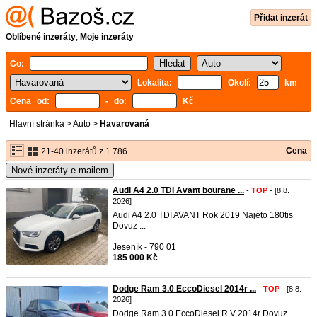
Přidat inzerát
Oblíbené inzeráty
,
Moje inzeráty
Co:
Lokalita:
Okolí:
km
Cena od:
- do:
Kč
Hlavní stránka
>
Auto
>
Havarovaná
Cena
21-40 inzerátů z 1 786
Nové inzeráty e-mailem
Audi A4 2.0 TDI Avant bourane ...
-
TOP
- [8.8.
2026]
Audi A4 2.0 TDI AVANT Rok 2019 Najeto 180tis
Dovuz ...
Jeseník - 790 01
185 000 Kč
Dodge Ram 3.0 EccoDiesel 2014r ...
-
TOP
- [8.8.
2026]
Dodge Ram 3.0 EccoDiesel R.V 2014r Dovuz