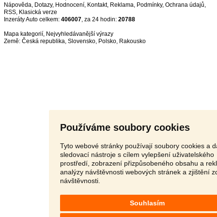
Nápověda
,
Dotazy
,
Hodnocení
,
Kontakt
,
Reklama
,
Podmínky
,
Ochrana údajů
,
RSS
,
Inzeráty Auto celkem:
406007
, za 24 hodin:
20788
Mapa kategorií
,
Nejvyhledávanější výrazy
Země:
Česká republika
,
Slovensko
,
Polsko
,
Rakousko
Používáme soubory cookies
Tyto webové stránky používají soubory cookies a d
sledovací nástroje s cílem vylepšení uživatelského
prostředí, zobrazení přizpůsobeného obsahu a rek
analýzy návštěvnosti webových stránek a zjištění z
návštěvnosti.
Souhlasím