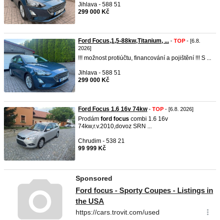
Jihlava - 588 51
299 000 Kč
Ford Focus,1,5-88kw,Titanium, ...
-
TOP
- [6.8.
2026]
!!! možnost protiúčtu, financování a pojištění !!! S ...
Jihlava - 588 51
299 000 Kč
Ford Focus 1.6 16v 74kw
-
TOP
- [6.8. 2026]
Prodám
ford
focus
combi 1.6 16v
74kw,r.v.2010,dovoz SRN ...
Chrudim - 538 21
99 999 Kč