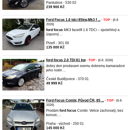
Pardubice - 530 02
239 900 Kč
Ford Focus 1.6 tdci 85kw,Mk3 f ...
-
TOP
- [6.8.
2026]
ford
focus
MK3 facelift 1.6 TDCi – spolehlivý a
úsporný ...
Plzeň - 301 00
135 000 Kč
ford focus 2.0 TDI 81 kw
-
TOP
- [6.8. 2026]
dobry den prodavam svemu dobremu kamaradovi
jeho rodin ...
České Budějovice - 370 01
49 999 Kč
Ford Focus Combi, Původ ČR, 85 ...
-
TOP
- [6.8.
2026]
Prodám
ford
focus
Combi. Velice zachovalý, bez
koroze, ...
Praha - východ - 250 01
145 000 Kč