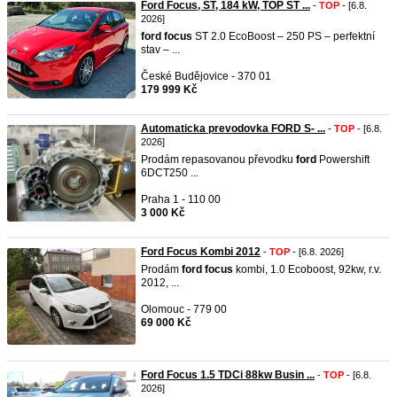
Ford Focus, ST, 184 kW, TOP ST ...
-
TOP
- [6.8.
2026]
ford
focus
ST 2.0 EcoBoost – 250 PS – perfektní
stav – ...
České Budějovice - 370 01
179 999 Kč
Automaticka prevodovka FORD S- ...
-
TOP
- [6.8.
2026]
Prodám repasovanou převodku
ford
Powershift
6DCT250 ...
Praha 1 - 110 00
3 000 Kč
Ford Focus Kombi 2012
-
TOP
- [6.8. 2026]
Prodám
ford
focus
kombi, 1.0 Ecoboost, 92kw, r.v.
2012, ...
Olomouc - 779 00
69 000 Kč
Ford Focus 1.5 TDCi 88kw Busin ...
-
TOP
- [6.8.
2026]