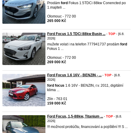
Prodám
ford
Fokus 1.5TDCi 88kw Conencted po
1.majiteli ...
Olomouc - 772 00
265 000 Kč
Ford Focus 1.5 TDCi 88kw Busin ...
-
TOP
- [6.8.
2026]
mužete volat i na telefon 777941737 prodám
ford
Fokus 1 ...
Olomouc - 772 00
269 000 Kč
Ford Focus 1.6 16V - BENZIN - ...
-
TOP
- [6.8.
2026]
ford
focus
1.6 16V - BENZIN, r.v. 2011, digitální
klima ...
Zlín - 763 01
159 000 Kč
Ford Focus, 1,5-88kw, Titanium ...
-
TOP
- [6.8.
2026]
!!! možnost protiúčtu, financování a pojištění !!! S ...