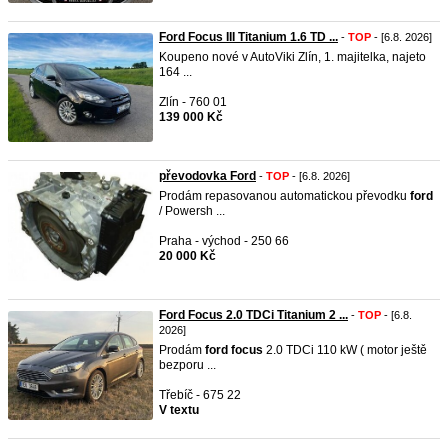
Ford Focus III Titanium 1.6 TD ...
-
TOP
- [6.8. 2026]
Koupeno nové v AutoViki Zlín, 1. majitelka, najeto
164 ...
Zlín - 760 01
139 000 Kč
převodovka Ford
-
TOP
- [6.8. 2026]
Prodám repasovanou automatickou převodku
ford
/ Powersh ...
Praha - východ - 250 66
20 000 Kč
Ford Focus 2.0 TDCi Titanium 2 ...
-
TOP
- [6.8.
2026]
Prodám
ford
focus
2.0 TDCi 110 kW ( motor ještě
bezporu ...
Třebíč - 675 22
V textu