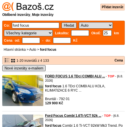
Přidat inzerát
Oblíbené inzeráty
,
Moje inzeráty
Co:
Lokalita:
Okolí:
km
Cena od:
- do:
Kč
Hlavní stránka
>
Auto
>
ford focus
Cena
1-20 inzerátů z 4 133
Nové inzeráty e-mailem
FORD FOCUS 1.6 TDci COMBI ALU ...
-
TOP
- [6.8.
2026]
ford
focus
1.6 TDci COMBI ALU KOLA,
KLIMATIZACE 6 RYC ...
Bruntál - 792 01
129 900 Kč
Ford Focus Combi 1.6Ti-VCT 92k ...
-
TOP
- [6.8.
2026]
ford
focus
Combi 1.6 Ti-VCT 92kW Mk3 Trend. Po