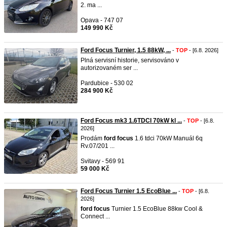
2. ma ...
Opava - 747 07
149 990 Kč
Ford Focus Turnier, 1.5 88kW, ...
-
TOP
- [6.8. 2026]
Plná servisní historie, servisováno v
autorizovaném ser ...
Pardubice - 530 02
284 900 Kč
Ford Focus mk3 1.6TDCI 70kW kl ...
-
TOP
- [6.8.
2026]
Prodám
ford
focus
1.6 tdci 70kW Manuál 6q
Rv.07/201 ...
Svitavy - 569 91
59 000 Kč
Ford Focus Turnier 1.5 EcoBlue ...
-
TOP
- [6.8.
2026]
ford
focus
Turnier 1.5 EcoBlue 88kw Cool &
Connect ...