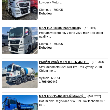
Lowdeck Motor ...
Olomouc - 793 05
Dohodou
MAN TGX 18.500 nahradni dily
- [7.8. 2026]
Prodam veskere dily z toho vozu.
man
Tgx Motor
na dily ...
Olomouc - 793 05
Dohodou
Prodám Valník MAN TGS 32.460 B ...
- [5.8. 2026]
Stav tachometru 326 601 km. Rok výroby: 2018
Objem mo ...
Vyškov - 683 51
1 795 000 Kč
MAN TGS 35.460 8x4 třístranný ...
- [5.8. 2026]
Datum první registrace : 8/2019 Stav tachometru :
cc ...