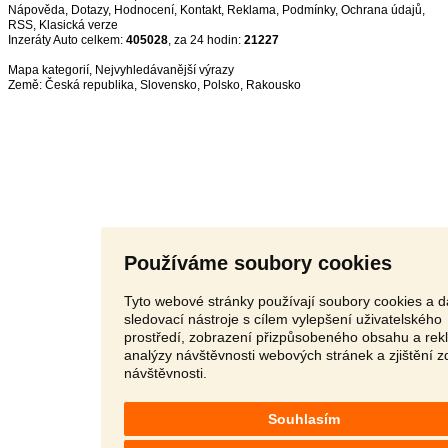
Nápověda
,
Dotazy
,
Hodnocení
,
Kontakt
,
Reklama
,
Podmínky
,
Ochrana údajů
,
RSS
,
Inzeráty Auto celkem:
405028
, za 24 hodin:
21227
Mapa kategorií
,
Nejvyhledávanější výrazy
Země:
Česká republika
,
Slovensko
,
Polsko
,
Rakousko
Používáme soubory cookies
Tyto webové stránky používají soubory cookies a d
sledovací nástroje s cílem vylepšení uživatelského
prostředí, zobrazení přizpůsobeného obsahu a rek
analýzy návštěvnosti webových stránek a zjištění z
návštěvnosti.
Souhlasím