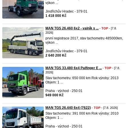
výkon ...
Jindřichův Hradec - 379 01
1 418 000 Kč
MAN TGS 26.460 6x2 - valník s ...
-
TOP
- [7.8.
2026]
první registrace 2017, stav tachometru 485000km,
výkon ...
Jindřichův Hradec - 379 01
2 640 200 Kč
MAN TGS 33.480 6x4 Palfinger E ...
-
TOP
- [7.8.
2026]
Stav tachometru: 650 000 km Rok výroby: 2013
Objem: 1 ...
Praha - východ - 250 01
949 000 Kč
MAN TGS 26.440 6x4 (7622)
-
TOP
- [7.8. 2026]
Stav tachometru: 391 000 km Rok výroby: 2010
Objem: 1 ...
Praha - východ - 250 01