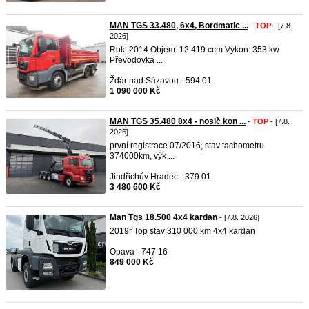
MAN TGS 33.480, 6x4, Bordmatic ...
-
TOP
- [7.8.
2026]
Rok: 2014 Objem: 12 419 ccm Výkon: 353 kw
Převodovka ...
Žďár nad Sázavou - 594 01
1 090 000 Kč
MAN TGS 35.480 8x4 - nosič kon ...
-
TOP
- [7.8.
2026]
první registrace 07/2016, stav tachometru
374000km, výk ...
Jindřichův Hradec - 379 01
3 480 600 Kč
Man Tgs 18.500 4x4 kardan
- [7.8. 2026]
2019r Top stav 310 000 km 4x4 kardan
Opava - 747 16
849 000 Kč