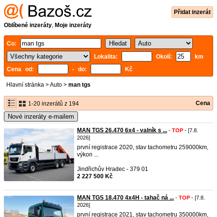
Přidat inzerát
Oblíbené inzeráty
,
Moje inzeráty
Co:
Lokalita:
Okolí:
km
Cena od:
- do:
Kč
Hlavní stránka
>
Auto
>
man tgs
Cena
1-20 inzerátů z 194
Nové inzeráty e-mailem
MAN TGS 26.470 6x4 - valník s ...
-
TOP
- [7.8.
2026]
první registrace 2020, stav tachometru 259000km,
výkon ...
Jindřichův Hradec - 379 01
2 227 500 Kč
MAN TGS 18.470 4x4H - tahač ná ...
-
TOP
- [7.8.
2026]
první registrace 2021, stav tachometru 350000km,