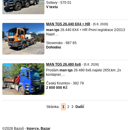
Svitavy - 570 01
V textu
MAN TGS 26.440 6X4 + HR
- [5.8. 2026]
man
tgs
26.440 6X4 + HR První registrace 2/2013
Najet ...
Slovensko - 987 65
Dohodou
MAN TGS 26.480 6x6
- [5.8. 2026]
Prodám
man
tgs
26.480 6x6.najeto 265t.km ,2x
kontajner, ...
Český Krumlov - 382 79
2 600 000 Kč
Stránka:
1
2
3
Další
©2026 Bazoš -
Inzerce, Bazar