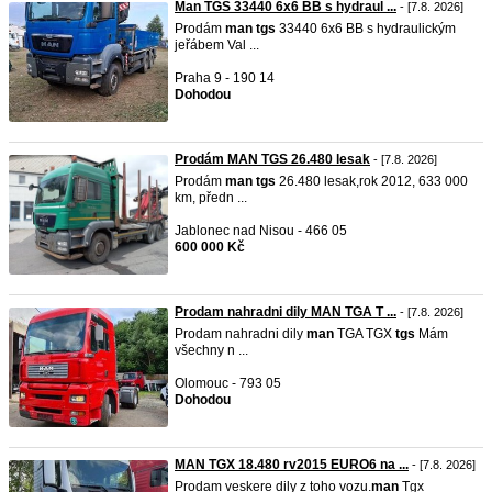
Man TGS 33440 6x6 BB s hydraul ...
- [7.8. 2026]
Prodám
man
tgs
33440 6x6 BB s hydraulickým
jeřábem Val ...
Praha 9 - 190 14
Dohodou
Prodám MAN TGS 26.480 lesak
- [7.8. 2026]
Prodám
man
tgs
26.480 lesak,rok 2012, 633 000
km, předn ...
Jablonec nad Nisou - 466 05
600 000 Kč
Prodam nahradni dily MAN TGA T ...
- [7.8. 2026]
Prodam nahradni dily
man
TGA TGX
tgs
Mám
všechny n ...
Olomouc - 793 05
Dohodou
MAN TGX 18.480 rv2015 EURO6 na ...
- [7.8. 2026]
Prodam veskere dily z toho vozu.
man
Tgx