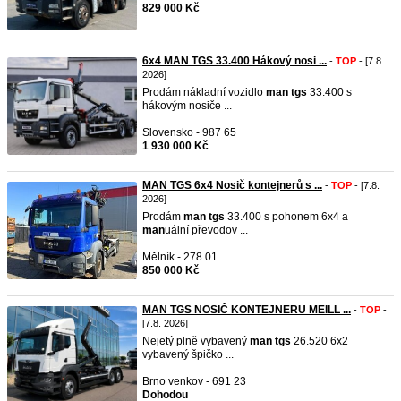
829 000 Kč
6x4 MAN TGS 33.400 Hákový nosi ...
-
TOP
- [7.8.
2026]
Prodám nákladní vozidlo
man
tgs
33.400 s
hákovým nosiče ...
Slovensko - 987 65
1 930 000 Kč
MAN TGS 6x4 Nosič kontejnerů s ...
-
TOP
- [7.8.
2026]
Prodám
man
tgs
33.400 s pohonem 6x4 a
man
uální převodov ...
Mělník - 278 01
850 000 Kč
MAN TGS NOSIČ KONTEJNERU MEILL ...
-
TOP
-
[7.8. 2026]
Nejetý plně vybavený
man
tgs
26.520 6x2
vybavený špičko ...
Brno venkov - 691 23
Dohodou