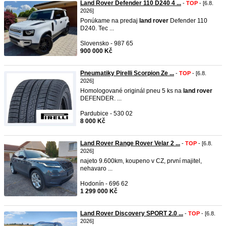
Land Rover Defender 110 D240 4 ...
-
TOP
- [6.8.
2026]
Ponúkame na predaj
land
rover
Defender 110
D240. Tec ...
Slovensko - 987 65
900 000 Kč
Pneumatiky Pirelli Scorpion Ze ...
-
TOP
- [6.8.
2026]
Homologované originál pneu 5 ks na
land
rover
DEFENDER. ...
Pardubice - 530 02
8 000 Kč
Land Rover Range Rover Velar 2 ...
-
TOP
- [6.8.
2026]
najeto 9.600km, koupeno v CZ,​ první majitel,​
nehavaro ...
Hodonín - 696 62
1 299 000 Kč
Land Rover Discovery SPORT 2.0 ...
-
TOP
- [6.8.
2026]