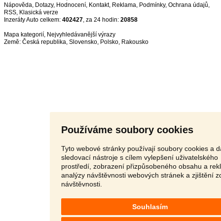
Nápověda
,
Dotazy
,
Hodnocení
,
Kontakt
,
Reklama
,
Podmínky
,
Ochrana údajů
,
RSS
,
Inzeráty Auto celkem:
402427
, za 24 hodin:
20858
Mapa kategorií
,
Nejvyhledávanější výrazy
Země:
Česká republika
,
Slovensko
,
Polsko
,
Rakousko
Používáme soubory cookies
Tyto webové stránky používají soubory cookies a d
sledovací nástroje s cílem vylepšení uživatelského
prostředí, zobrazení přizpůsobeného obsahu a rek
analýzy návštěvnosti webových stránek a zjištění z
návštěvnosti.
Souhlasím