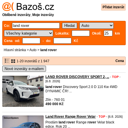
Přidat inzerát
Oblíbené inzeráty
,
Moje inzeráty
Co:
Lokalita:
Okolí:
km
Cena od:
- do:
Kč
Hlavní stránka
>
Auto
>
land rover
Cena
1-20 inzerátů z 1 947
Nové inzeráty e-mailem
LAND ROVER DISCOVERY SPORT 2, ...
-
TOP
-
[6.8. 2026]
land
rover
Discovery Sport 2.0 D 110 Kw 4WD
DYNAMIC ČR! ...
Zlín - 760 01
490 000 Kč
Land Rover Range Rover Velar
-
TOP
- [6.8. 2026]
Prodám
land
rover
Range
rover
Velar black
edice. Rok 20 ...