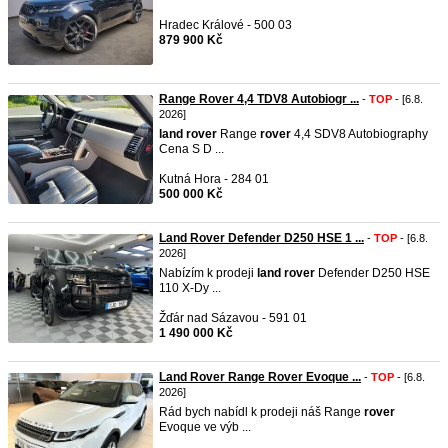
Hradec Králové - 500 03
879 900 Kč
Range Rover 4,4 TDV8 Autobiogr ...
-
TOP
- [6.8.
2026]
land
rover
Range
rover
4,4 SDV8 Autobiography
Cena S D ...
Kutná Hora - 284 01
500 000 Kč
Land Rover Defender D250 HSE 1 ...
-
TOP
- [6.8.
2026]
Nabízím k prodeji
land
rover
Defender D250 HSE
110 X-Dy ...
Žďár nad Sázavou - 591 01
1 490 000 Kč
Land Rover Range Rover Evoque ...
-
TOP
- [6.8.
2026]
Rád bych nabídl k prodeji náš Range
rover
Evoque ve výb ...