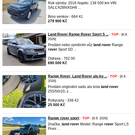
Rok výroby: 2016 Najeto: 138 500 km VIN:
SALCA2BNXGH6 ...
Brno venkov - 664 41
279 900 Kč
Land Rover Range Rover Sport S ...
-
TOP
- [6.8.
2026]
Prodám nebo vyměním vůz
land
rover
Range
rover
Sport SD ...
Ostrava - 702 00
690 000 Kč
Range Rover ,Land Rover alu ko ...
-
TOP
- [6.8.
2026]
Prodám originální sadu alu kola
land
rover
255/50r20, s ...
Rokycany - 338 42
25 000 Kč
Range rover sport
-
TOP
- [6.8. 2026]
Značka:
land
rover
Model: Range
rover
Sport LS
Prvni ...