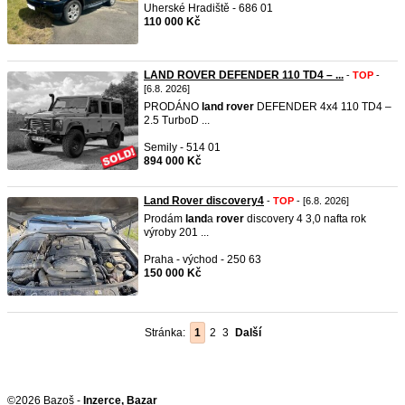
Uherské Hradiště - 686 01
110 000 Kč
LAND ROVER DEFENDER 110 TD4 – ...
-
TOP
-
[6.8. 2026]
PRODÁNO
land
rover
DEFENDER 4x4 110 TD4 –
2.5 TurboD ...
Semily - 514 01
894 000 Kč
Land Rover discovery4
-
TOP
- [6.8. 2026]
Prodám
land
a
rover
discovery 4 3,0 nafta rok
výroby 201 ...
Praha - východ - 250 63
150 000 Kč
Stránka:
1
2
3
Další
©2026 Bazoš -
Inzerce, Bazar