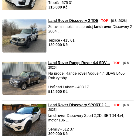
Třebíč - 675 31
315 000 Kč
Land Rover Discovery 2 TD5
-
TOP
- [6.8. 2026]
Zdravim, nabizim na prodej
land
rover
Discovery 2
2004 ...
Teplice - 415 01
130 000 Kč
Land Rover Range Rover 4.4 SDV ...
-
TOP
- [6.8.
2026]
Na prodej Range
rover
Vogue 4.4 SDV8 L405
Rok vyroby ...
Ústí nad Labem - 403 17
514 900 Kč
Land Rover Discovery SPORT 2,2 ...
-
TOP
- [6.8.
2026]
land
rover
Discovery Sport 2,2D, SE TD4 4x4,
motor 136 ...
Semily - 512 37
399 000 Kč