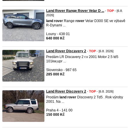
Land Rover Range Rover Velar D ...
-
TOP
- [6.8.
2026]
land
rover
Range
rover
Velar D300 SE ve výbavě
R-Dynami ...
Louny - 438 01
640 000 Kč
Land Rover Discavery 2
-
TOP
- [6.8. 2026]
Predám LR Discavery 2 r.v 2001 Motor 2.5 td5
101kw,upr ...
Slovensko - 987 65
285 000 Kč
Land Rover Discovery 2
-
TOP
- [6.8. 2026]
Prodám
land
rover
Discovery 2 Td5 . Rok výroby
2001. Na ...
Praha 4 - 141 00
150 000 Kč