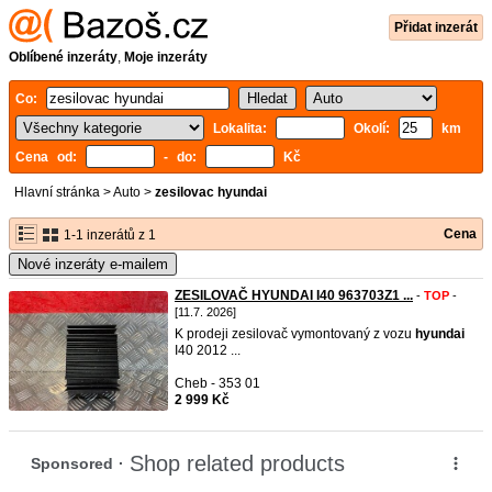
Přidat inzerát
Oblíbené inzeráty
,
Moje inzeráty
Co:
Lokalita:
Okolí:
km
Cena od:
- do:
Kč
Hlavní stránka
>
Auto
>
zesilovac hyundai
Cena
1-1 inzerátů z 1
Nové inzeráty e-mailem
ZESILOVAČ HYUNDAI I40 963703Z1 ...
-
TOP
-
[11.7. 2026]
K prodeji zesilovač vymontovaný z vozu
hyundai
I40 2012 ...
Cheb - 353 01
2 999 Kč