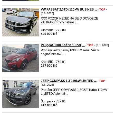
VW PASSAT 2,0TDi 110kW BUSINES ...
-
TOP
-
[8.8. 2026]
XXX POZOR NEJEDNÁ SE O DOVOZ ZE
ZAHRANIČÍ!xxx- nehrozí ...
Olomouc - 772 00
449 900 Kč
Peugeot 3008 II.série 1.6hdi, ...
-
TOP
- [8.8. 2026]
Prodám velmi pěkný P3008 2.série. Vůz v
originálním tov ...
Kroměříž - 769 01
287 000 Kč
JEEP COMPASS 1.3 110kW LIMITED ...
-
TOP
-
[8.8. 2026]
Prodám JEEP COMPASS 1.3GSE Turbo 110kW
LIMITED Automat ...
Šumperk - 787 01
412 000 Kč