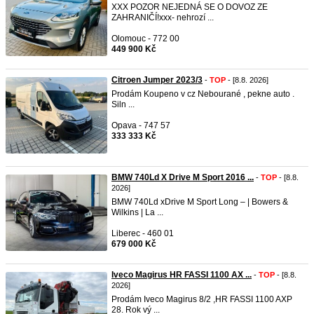
XXX POZOR NEJEDNÁ SE O DOVOZ ZE
ZAHRANIČÍ!xxx- nehrozí ...
Olomouc - 772 00
449 900 Kč
Citroen Jumper 2023/3
-
TOP
- [8.8. 2026]
Prodám Koupeno v cz Nebourané , pekne auto .
Siln ...
Opava - 747 57
333 333 Kč
BMW 740Ld X Drive M Sport 2016 ...
-
TOP
- [8.8.
2026]
BMW 740Ld xDrive M Sport Long – | Bowers &
Wilkins | La ...
Liberec - 460 01
679 000 Kč
Iveco Magirus HR FASSI 1100 AX ...
-
TOP
- [8.8.
2026]
Prodám Iveco Magirus 8/2 ,HR FASSI 1100 AXP
28. Rok vý ...