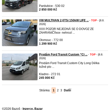
Pardubice - 530 02
2 850 000 Kč
VW MULTIVAN 2,0TSi 150kW LIFE ...
-
TOP
- [8.8.
2026]
XXX POZOR NEJEDNÁ SE O DOVOZ ZE
ZAHRANIČÍ!xxx- nehrozí ...
Olomouc - 772 00
1 299 900 Kč
Prodám Ford Transit Custom “Ci ...
-
TOP
- [8.8.
2026]
Prodám Ford Transit Custom City Long Délka
ložné plo ...
Kladno - 272 01
245 000 Kč
Stránka:
1
2
3
Další
©2026 Bazoš -
Inzerce, Bazar