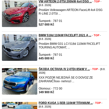
VW ARTEON 2,0TSI 200kW 4x4 DSG ...
-
TOP
-
[8.8. 2026]
Prodám Volkswagen ARTEON FaceLift 4x4 DSG
R-LINE 2.0TSI ...
Šumperk - 787 01
527 000 Kč
BMW 518d 110kW FACELIFT 2021 A ...
-
TOP
-
[8.8. 2026]
Prodám BMW G31 LCI 518d 110kW FACELIFT
TOURING AUTOMAT, ...
Šumperk - 787 01
445 000 Kč
ŠKODA OCTAVIA IV 2,0TDi 85kW V ...
-
TOP
- [8.8.
2026]
XXX POZOR NEJEDNÁ SE O DOVOZ ZE
ZAHRANIČÍ!xxx- nehrozí ...
Olomouc - 772 00
349 900 Kč
FORD KUGA 1,5EB 110kW TITANIUM ...
-
TOP
-
[8.8. 2026]