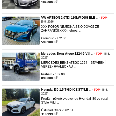
189 000 Kč
VW ARTEON 2,0TDi 110kW DSG ELE ...
-
TOP
-
[8.8. 2026]
XXX POZOR NEJEDNÁ SE O DOVOZ ZE
ZAHRANIČÍ! XXX- nehrozí ...
Olomouc - 772 00
599 900 Kč
Mercedes Benz Atego 1224 6-Vál ...
-
TOP
- [8.8.
2026]
MERCEDES-BENZ ATEGO 1224 – STAVEBNÍ
VERZE • 6VÁLEC • AU ...
Praha 8 - 182 00
899 000 Kč
Hyundai I30 1.5 T-GDI CZ STYLE ...
-
TOP
- [8.8.
2026]
Prodám pěkně vybavenou Hyundai I30 ve verzi
STyle Mild ...
Ústí nad Orlicí - 562 01
318 999 Kč