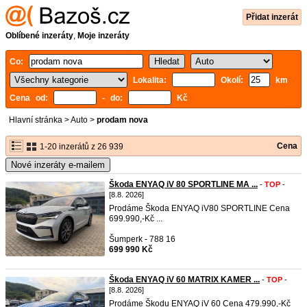
Přidat inzerát
Oblíbené inzeráty
,
Moje inzeráty
Co:
Lokalita:
Okolí:
km
Cena od:
- do:
Kč
Hlavní stránka
>
Auto
>
prodam nova
Cena
1-20 inzerátů z 26 939
Nové inzeráty e-mailem
Škoda ENYAQ iV 80 SPORTLINE MA ...
-
TOP
-
[8.8. 2026]
Prodáme Škoda ENYAQ iV80 SPORTLINE Cena
699.990,-Kč ...
Šumperk - 788 16
699 990 Kč
Škoda ENYAQ iV 60 MATRIX KAMER ...
-
TOP
-
[8.8. 2026]
Prodáme Škodu ENYAQ iV 60 Cena 479.990,-Kč