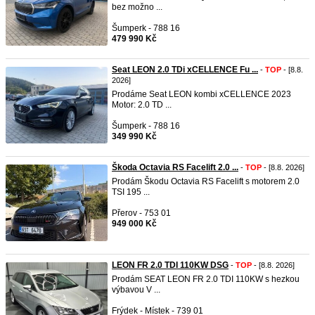
bez možno ...
Šumperk - 788 16
479 990 Kč
Seat LEON 2.0 TDi xCELLENCE Fu ...
-
TOP
- [8.8.
2026]
Prodáme Seat LEON kombi xCELLENCE 2023
Motor: 2.0 TD ...
Šumperk - 788 16
349 990 Kč
Škoda Octavia RS Facelift 2.0 ...
-
TOP
- [8.8. 2026]
Prodám Škodu Octavia RS Facelift s motorem 2.0
TSI 195 ...
Přerov - 753 01
949 000 Kč
LEON FR 2.0 TDI 110KW DSG
-
TOP
- [8.8. 2026]
Prodám SEAT LEON FR 2.0 TDI 110KW s hezkou
výbavou V ...
Frýdek - Místek - 739 01