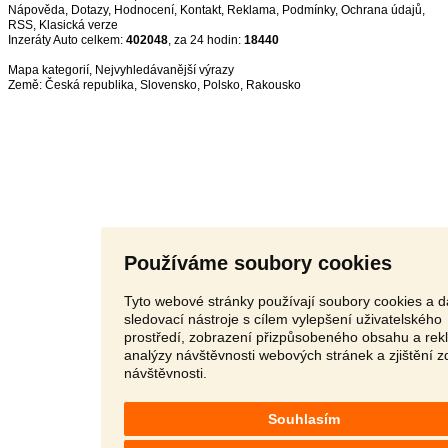
Nápověda
,
Dotazy
,
Hodnocení
,
Kontakt
,
Reklama
,
Podmínky
,
Ochrana údajů
,
RSS
,
Inzeráty Auto celkem:
402048
, za 24 hodin:
18440
Mapa kategorií
,
Nejvyhledávanější výrazy
Země:
Česká republika
,
Slovensko
,
Polsko
,
Rakousko
Používáme soubory cookies
Tyto webové stránky používají soubory cookies a d
sledovací nástroje s cílem vylepšení uživatelského
prostředí, zobrazení přizpůsobeného obsahu a rek
analýzy návštěvnosti webových stránek a zjištění z
návštěvnosti.
Souhlasím