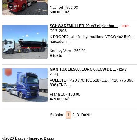
Náchod - 552 03
500 000 Kč
SCHWARZMÜLLER 29 m3 el.plachta ...
-
TOP
-
[29.7. 2026]
K PRODEJI tahač s hydraulikou IVECO 4x2 510 s
nájezdem ...
Karlovy Vary - 363 01
V textu
MAN TGX 18.500, EURO 6, LOW DE ...
- [29.7.
2026]
VOLEJTE: +420 770 161 528 (CZ), +420 776 896
896 (ENG, ...
Praha 10 - 108 00
479 000 Kč
Stránka:
1
2
3
Další
©2026 Bazoš -
Inzerce, Bazar