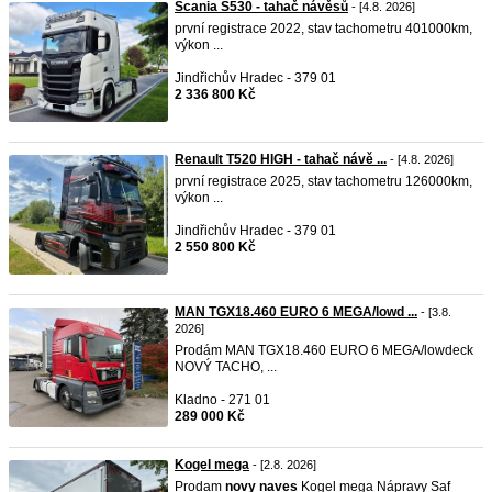
Scania S530 - tahač návěsů
- [4.8. 2026]
první registrace 2022, stav tachometru 401000km,
výkon ...
Jindřichův Hradec - 379 01
2 336 800 Kč
Renault T520 HIGH - tahač návě ...
- [4.8. 2026]
první registrace 2025, stav tachometru 126000km,
výkon ...
Jindřichův Hradec - 379 01
2 550 800 Kč
MAN TGX18.460 EURO 6 MEGA/lowd ...
- [3.8.
2026]
Prodám MAN TGX18.460 EURO 6 MEGA/lowdeck
NOVÝ TACHO, ...
Kladno - 271 01
289 000 Kč
Kogel mega
- [2.8. 2026]
Prodam
novy
naves
Kogel mega Nápravy Saf