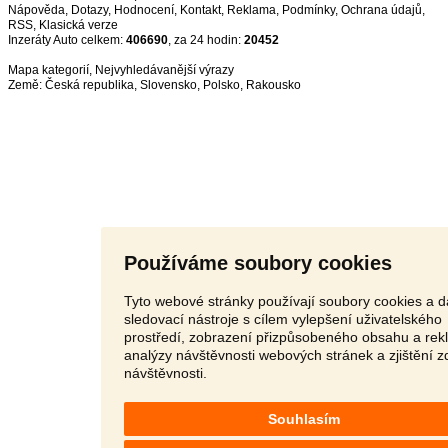
Nápověda
,
Dotazy
,
Hodnocení
,
Kontakt
,
Reklama
,
Podmínky
,
Ochrana údajů
,
RSS
,
Inzeráty Auto celkem:
406690
, za 24 hodin:
20452
Mapa kategorií
,
Nejvyhledávanější výrazy
Země:
Česká republika
,
Slovensko
,
Polsko
,
Rakousko
Používáme soubory cookies
Tyto webové stránky používají soubory cookies a d
sledovací nástroje s cílem vylepšení uživatelského
prostředí, zobrazení přizpůsobeného obsahu a rek
analýzy návštěvnosti webových stránek a zjištění z
návštěvnosti.
Souhlasím