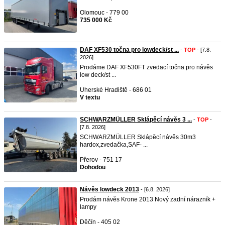
Olomouc - 779 00
735 000 Kč
DAF XF530 točna pro lowdeck/st ...
-
TOP
- [7.8.
2026]
Prodáme DAF XF530FT zvedací točna pro návěs
low deck/st ...
Uherské Hradiště - 686 01
V textu
SCHWARZMÜLLER Sklápěcí návěs 3 ...
-
TOP
-
[7.8. 2026]
SCHWARZMÜLLER Sklápěcí návěs 30m3
hardox,zvedačka,SAF- ...
Přerov - 751 17
Dohodou
Návěs lowdeck 2013
- [6.8. 2026]
Prodám návěs Krone 2013 Nový zadní nárazník +
lampy
Děčín - 405 02