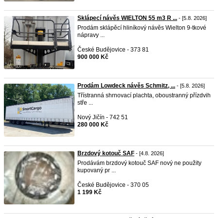
Sklápecí návěs WIELTON 55 m3 R ...
- [5.8. 2026]
Prodám sklápěcí hliníkový návěs Wielton 9-tkové
nápravy ...
České Budějovice - 373 81
900 000 Kč
Prodám Lowdeck návěs Schmitz, ...
- [5.8. 2026]
Třístranná shrnovací plachta, oboustranný přízdvih
stře ...
Nový Jičín - 742 51
280 000 Kč
Brzdový kotouč SAF
- [4.8. 2026]
Prodávám brzdový kotouč SAF nový ne použity
kupovaný pr ...
České Budějovice - 370 05
1 199 Kč