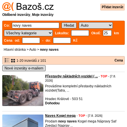
Přidat inzerát
Oblíbené inzeráty
,
Moje inzeráty
Co:
Lokalita:
Okolí:
km
Cena od:
- do:
Kč
Hlavní stránka
>
Auto
>
novy naves
Cena
1-20 inzerátů z 101
Nové inzeráty e-mailem
Přestavby nákladních vozidel ( ...
-
TOP
- [7.8.
2026]
Provádíme kompletní přestavby nákladních
vozidel(Tatra, ...
Hradec Králové - 503 51
Dohodou
Naves Kogel mega
-
TOP
- [7.8. 2026]
Prodam
novy
naves
Kogel mega Nápravy Saf
Zvedací Naprav ...