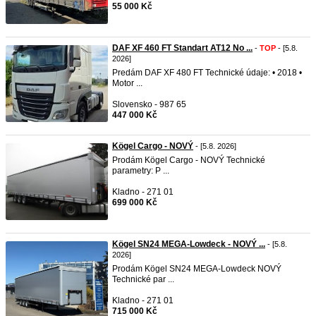
55 000 Kč
DAF XF 460 FT Standart AT12 No ...
-
TOP
- [5.8.
2026]
Predám DAF XF 480 FT Technické údaje: • 2018 •
Motor ...
Slovensko - 987 65
447 000 Kč
Kögel Cargo - NOVÝ
- [5.8. 2026]
Prodám Kögel Cargo - NOVÝ Technické
parametry: P ...
Kladno - 271 01
699 000 Kč
Kögel SN24 MEGA-Lowdeck - NOVÝ ...
- [5.8.
2026]
Prodám Kögel SN24 MEGA-Lowdeck NOVÝ
Technické par ...
Kladno - 271 01
715 000 Kč