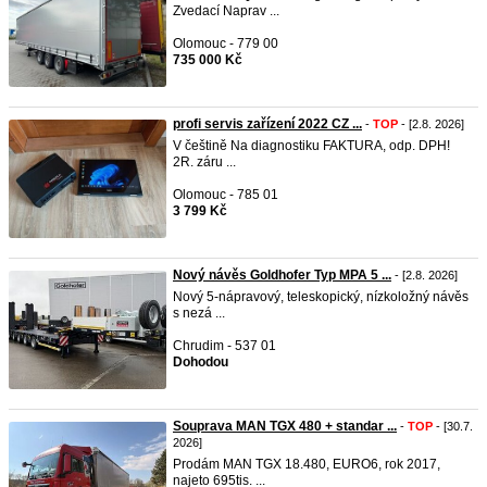
Zvedací Naprav ...
Olomouc - 779 00
735 000 Kč
profi servis zařízení 2022 CZ ...
-
TOP
- [2.8. 2026]
V češtině Na diagnostiku FAKTURA, odp. DPH!
2R. záru ...
Olomouc - 785 01
3 799 Kč
Nový návěs Goldhofer Typ MPA 5 ...
- [2.8. 2026]
Nový 5-nápravový, teleskopický, nízkoložný návěs
s nezá ...
Chrudim - 537 01
Dohodou
Souprava MAN TGX 480 + standar ...
-
TOP
- [30.7.
2026]
Prodám MAN TGX 18.480, EURO6, rok 2017,
najeto 695tis. ...