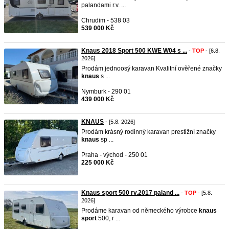
palandami r.v. ...
Chrudim - 538 03
539 000 Kč
Knaus 2018 Sport 500 KWE W04 s ...
-
TOP
- [6.8.
2026]
Prodám jednoosý karavan Kvalitní ověřené značky
knaus
s ...
Nymburk - 290 01
439 000 Kč
KNAUS
- [5.8. 2026]
Prodám krásný rodinný karavan prestižní značky
knaus
sp ...
Praha - východ - 250 01
225 000 Kč
Knaus sport 500 rv.2017 paland ...
-
TOP
- [5.8.
2026]
Prodáme karavan od německého výrobce
knaus
sport
500, r ...