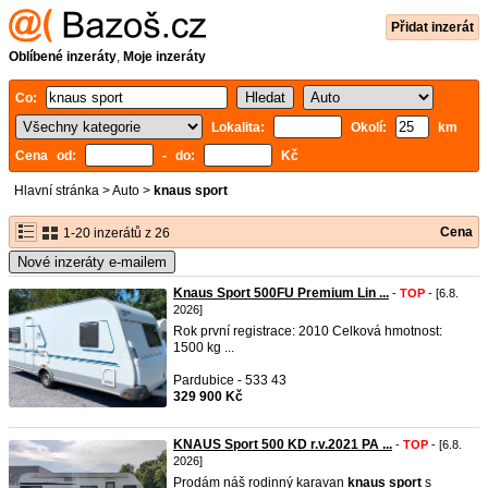
Přidat inzerát
Oblíbené inzeráty
,
Moje inzeráty
Co:
Lokalita:
Okolí:
km
Cena od:
- do:
Kč
Hlavní stránka
>
Auto
>
knaus sport
Cena
1-20 inzerátů z 26
Nové inzeráty e-mailem
Knaus Sport 500FU Premium Lin ...
-
TOP
- [6.8.
2026]
Rok první registrace: 2010 Celková hmotnost:
1500 kg ...
Pardubice - 533 43
329 900 Kč
KNAUS Sport 500 KD r.v.2021 PA ...
-
TOP
- [6.8.
2026]
Prodám náš rodinný karavan
knaus
sport
s