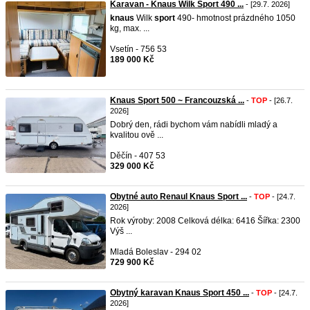
Karavan - Knaus Wilk Sport 490 ...
- [29.7. 2026]
knaus
Wilk
sport
490- hmotnost prázdného 1050
kg, max. ...
Vsetín - 756 53
189 000 Kč
Knaus Sport 500 ~ Francouzská ...
-
TOP
- [26.7.
2026]
Dobrý den, rádi bychom vám nabídli mladý a
kvalitou ově ...
Děčín - 407 53
329 000 Kč
Obytné auto Renaul Knaus Sport ...
-
TOP
- [24.7.
2026]
Rok výroby: 2008 Celková délka: 6416 Šířka: 2300
Výš ...
Mladá Boleslav - 294 02
729 900 Kč
Obytný karavan Knaus Sport 450 ...
-
TOP
- [24.7.
2026]