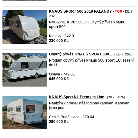
KNAUS SPORT 500 2019 PALANDY
-
TOP
- [31.7.
2026]
NABÍZÍME K PRODEJI - Obytný přívěs
knaus
sport
500 , ...
Klatovy - 342 01
230 000 Kč
Obytný přívěs KNAUS SPORT 500 ...
- [30.7. 2026]
Prodám obytný přívěs
knaus
500
sport
EU, sezení
do U - ...
Opava - 749 01
645 000 Kč
KNAUS Sport NL Premium Line
- [30.7. 2026]
Nabízím k prodeji náš rodinný karavan. Karavan
jsme pou ...
České Budějovice - 370 04
290 000 Kč