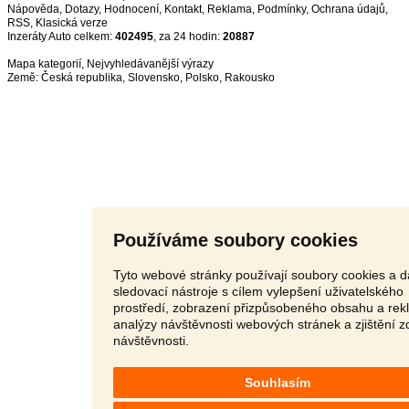
Nápověda
,
Dotazy
,
Hodnocení
,
Kontakt
,
Reklama
,
Podmínky
,
Ochrana údajů
,
RSS
,
Inzeráty Auto celkem:
402495
, za 24 hodin:
20887
Mapa kategorií
,
Nejvyhledávanější výrazy
Země:
Česká republika
,
Slovensko
,
Polsko
,
Rakousko
Používáme soubory cookies
Tyto webové stránky používají soubory cookies a d
sledovací nástroje s cílem vylepšení uživatelského
prostředí, zobrazení přizpůsobeného obsahu a rek
analýzy návštěvnosti webových stránek a zjištění z
návštěvnosti.
Souhlasím