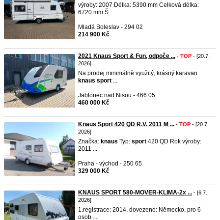
výroby: 2007 Délka: 5390 mm Celková délka:
6720 mm Š ...
Mladá Boleslav - 294 02
214 900 Kč
2021 Knaus Sport & Fun, odpoče ...
-
TOP
- [20.7.
2026]
Na prodej minimálně využitý, krásný karavan
knaus
sport
...
Jablonec nad Nisou - 466 05
460 000 Kč
Knaus Sport 420 QD R.V. 2011 M ...
-
TOP
- [20.7.
2026]
Značka:
knaus
Typ:
sport
420 QD Rok výroby:
2011 ...
Praha - východ - 250 65
329 000 Kč
KNAUS SPORT 580-MOVER-KLIMA-2x ...
- [6.7.
2026]
1.registrace: 2014, dovezeno: Německo, pro 6
osob ...