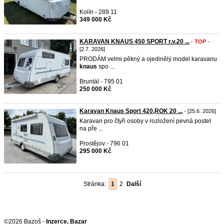
Kolín - 289 11
349 000 Kč
KARAVAN KNAUS 450 SPORT r.v.20 ...
-
TOP
-
[2.7. 2026]
PRODÁM velmi pěkný a ojedinělý model karavanu
knaus
spo ...
Bruntál - 795 01
250 000 Kč
Karavan Knaus Sport 420,ROK 20 ...
- [25.6. 2026]
Karavan pro čtyři osoby v rozložení pevná postel
na pře ...
Prostějov - 796 01
295 000 Kč
Stránka:
1
2
Další
©2026 Bazoš -
Inzerce, Bazar