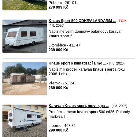
Příbram - 261 01
279 999 Kč
Knaus Sport 500 QDK/PALANDA/6M ...
-
TOP
-
[4.8. 2026]
Nabízíme velmi zajímavý palandový karavan
knaus
sport
5 ...
Litoměřice - 411 47
239 000 Kč
Knaus sport s klimatizací a mo ...
- [4.8. 2026]
Nabízím k prodeji karavan
knaus
sport
z roku
2008. Lehk ...
Přerov - 751 24
289 000 Kč
Karavan Knaus sport, mover, pa ...
- [4.8. 2026]
Prodám karavan
knaus
sport
500 cd26. Palandy,
markýza T ...
Liberec - 463 31
299 000 Kč