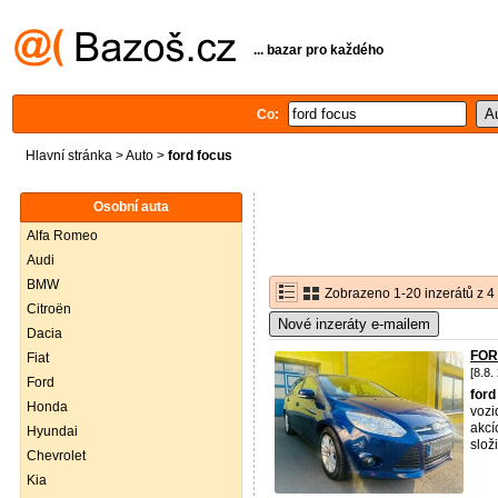
... bazar pro každého
Co:
Hlavní stránka
>
Auto
>
ford focus
Osobní auta
Alfa Romeo
Audi
BMW
Zobrazeno 1-20 inzerátů z 4
Citroën
Nové inzeráty e-mailem
Dacia
FOR
Fiat
[8.8.
Ford
ford
Honda
vozi
akcí
Hyundai
složi
Chevrolet
Kia