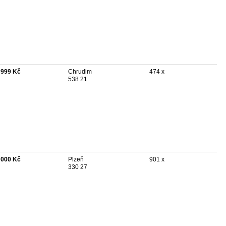
 999 Kč
Chrudim
474 x
538 21
 000 Kč
Plzeň
901 x
330 27