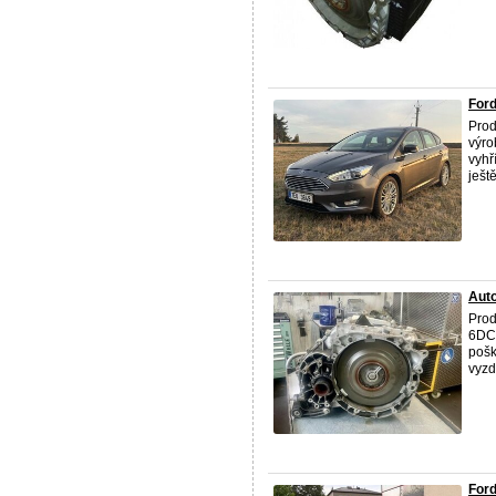
Ford
Pro
výro
vyhř
ješt
Aut
Pro
6DCT
pošk
vyzd
For