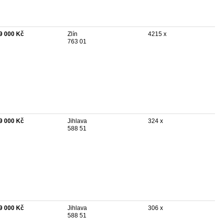
9 000 Kč
Zlín
4215 x
763 01
9 000 Kč
Jihlava
324 x
588 51
9 000 Kč
Jihlava
306 x
588 51