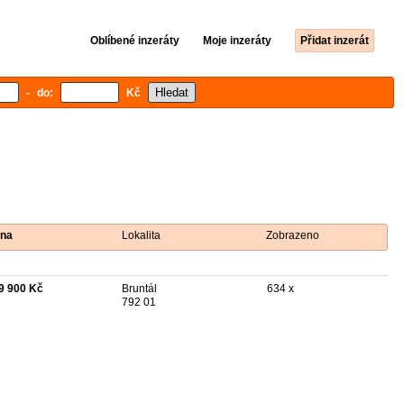
Oblíbené inzeráty
Moje inzeráty
Přidat inzerát
- do:
Kč
na
Lokalita
Zobrazeno
9 900 Kč
Bruntál
634 x
792 01