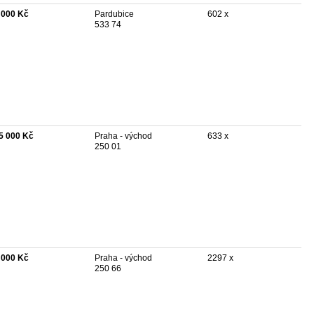
 000 Kč
Pardubice
602 x
533 74
5 000 Kč
Praha - východ
633 x
250 01
 000 Kč
Praha - východ
2297 x
250 66