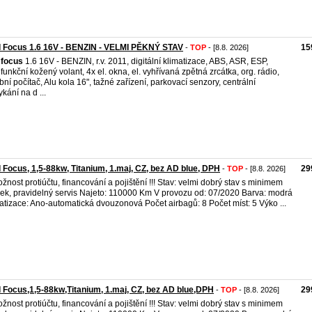
d Focus 1.6 16V - BENZIN - VELMI PĚKNÝ STAV
15
-
TOP
- [8.8. 2026]
focus
1.6 16V - BENZIN, r.v. 2011, digitální klimatizace, ABS, ASR, ESP,
ifunkční kožený volant, 4x el. okna, el. vyhřívaná zpětná zrcátka, org. rádio,
bní počítač, Alu kola 16", tažné zařízení, parkovací senzory, centrální
kání na d ...
 Focus, 1,5-88kw, Titanium, 1.maj, CZ, bez AD blue, DPH
29
-
TOP
- [8.8. 2026]
možnost protiúčtu, financování a pojištění !!! Stav: velmi dobrý stav s minimem
ek, pravidelný servis Najeto: 110000 Km V provozu od: 07/2020 Barva: modrá
atizace: Ano-automatická dvouzonová Počet airbagů: 8 Počet míst: 5 Výko ...
 Focus,1,5-88kw,Titanium, 1.maj, CZ, bez AD blue,DPH
29
-
TOP
- [8.8. 2026]
možnost protiúčtu, financování a pojištění !!! Stav: velmi dobrý stav s minimem