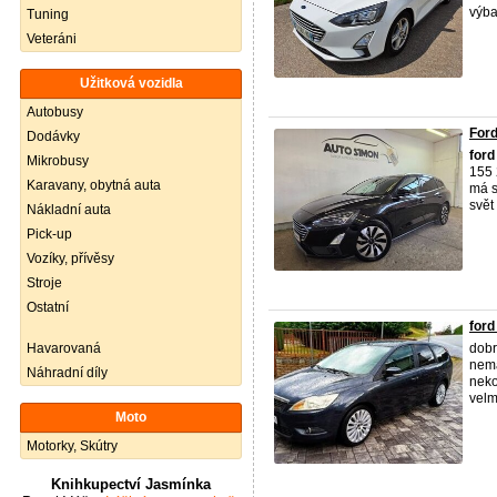
výba
Tuning
Veteráni
Užitková vozidla
Autobusy
For
Dodávky
ford
Mikrobusy
155 
Karavany, obytná auta
má s
svět 
Nákladní auta
Pick-up
Vozíky, přívěsy
Stroje
Ostatní
ford
Havarovaná
dobr
nema
Náhradní díly
neko
velmi
Moto
Motorky, Skútry
Knihkupectví Jasmínka