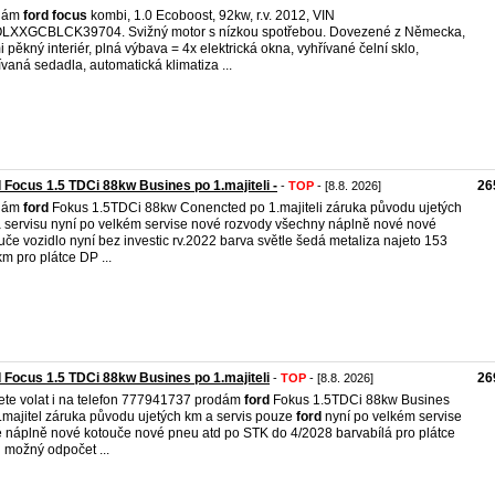
dám
ford
focus
kombi, 1.0 Ecoboost, 92kw, r.v. 2012, VIN
LXXGCBLCK39704. Svižný motor s nízkou spotřebou. Dovezené z Německa,
i pěkný interiér, plná výbava = 4x elektrická okna, vyhřívané čelní sklo,
ívaná sedadla, automatická klimatiza ...
 Focus 1.5 TDCi 88kw Busines po 1.majiteli -
26
-
TOP
- [8.8. 2026]
dám
ford
Fokus 1.5TDCi 88kw Conencted po 1.majiteli záruka původu ujetých
 servisu nyní po velkém servise nové rozvody všechny náplně nové nové
uče vozidlo nyní bez investic rv.2022 barva světle šedá metaliza najeto 153
m pro plátce DP ...
 Focus 1.5 TDCi 88kw Busines po 1.majiteli
26
-
TOP
- [8.8. 2026]
te volat i na telefon 777941737 prodám
ford
Fokus 1.5TDCi 88kw Busines
.majitel záruka původu ujetých km a servis pouze
ford
nyní po velkém servise
 náplně nové kotouče nové pneu atd po STK do 4/2028 barvabílá pro plátce
možný odpočet ...