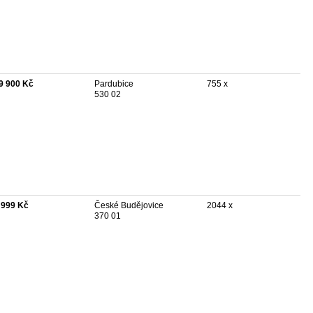
9 900 Kč
Pardubice
755 x
530 02
 999 Kč
České Budějovice
2044 x
370 01