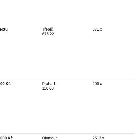
textu
Třebíč
371 x
675 22
000 Kč
Praha 1
400 x
110 00
 000 Kč
Olomouc
2513 x