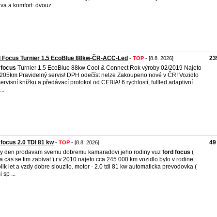
va a komfort: dvouz ...
d Focus Turnier 1.5 EcoBlue 88kw-ČR-ACC-Led
23
-
TOP
- [8.8. 2026]
focus
Turnier 1.5 EcoBlue 88kw Cool & Connect Rok výroby 02/2019 Najeto
205km Pravidelný servis! DPH odečíst nelze Zakoupeno nové v ČR! Vozidlo
ervisní knížku a předávací protokol od CEBIA! 6 rychlostí, fullled adaptivní
...
 focus 2.0 TDI 81 kw
49
-
TOP
- [8.8. 2026]
y den prodavam svemu dobremu kamaradovi jeho rodiny vuz
ford
focus
(
 cas se tim zabivat ) r.v 2010 najeto cca 245 000 km vozidlo bylo v rodine
lik let a vzdy dobre slouzilo. motor - 2.0 tdi 81 kw automaticka prevodovka (
 sp ...