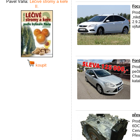
Pavel Váňa:
Léčivé stromy a keře
II.
Foc
Pro
,nik
2.9.
výfuk
Ford
koupit
Pro
pečl
Char
kata
pře
Pro
6DCT
Cena
Přev