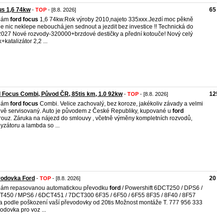
us 1,6 74kw
65
-
TOP
- [8.8. 2026]
dám
ford
focus
1,6 74kw.Rok výroby 2010,najeto 335xxx.Jezdí moc pěkně
de nic neklepe nebouchá,jen sednout a jezdit bez investice !! Technická do
2027 Nové rozvody-320000+brzdové destičky a přední kotouče! Nový celý
+katalizátor 2,2 ...
 Focus Combi, Původ ČR, 85tis km, 1.0 92kw
12
-
TOP
- [8.8. 2026]
dám
ford
focus
Combi. Velice zachovalý, bez koroze, jakékoliv závady a velmi
ivě servisovaný. Auto je původem z České Republiky, kupované u
ford
ouz. Záruka na nájezd do smlouvy , včetně výměny kompletních rozvodů,
lyzátoru a lambda so ...
vodovka Ford
20
-
TOP
- [8.8. 2026]
dám repasovanou automatickou převodku
ford
/ Powershift 6DCT250 / DPS6 /
450 / MPS6 / 6DCT451 / 7DCT300 6F35 / 6F50 / 6F55 8F35 / 8F40 / 8F57
 podle poškození vaší převodovky od 20tis Možnost montáže T. 777 956 333
odovka pro voz ...