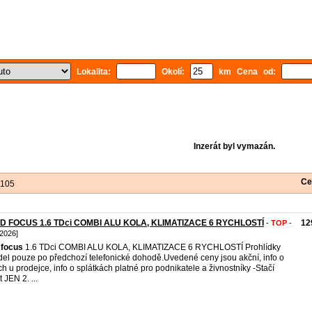
Lokalita:
Okolí:
km Cena od:
Inzerát byl vymazán.
Ce
 105
D FOCUS 1.6 TDci COMBI ALU KOLA, KLIMATIZACE 6 RYCHLOSTÍ
12
-
TOP
-
 2026]
focus
1.6 TDci COMBI ALU KOLA, KLIMATIZACE 6 RYCHLOSTÍ Prohlídky
del pouze po předchozí telefonické dohodě.Uvedené ceny jsou akční, info o
ch u prodejce, info o splátkách platné pro podnikatele a živnostníky -Stačí
t JEN 2. ...