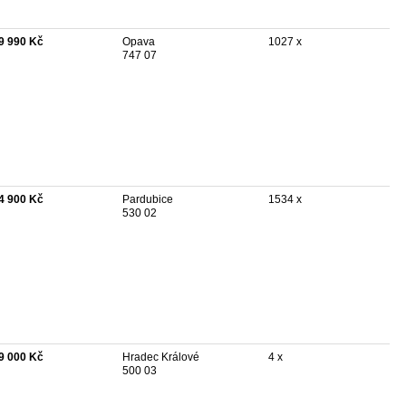
9 990 Kč
Opava
1027 x
747 07
4 900 Kč
Pardubice
1534 x
530 02
9 000 Kč
Hradec Králové
4 x
500 03