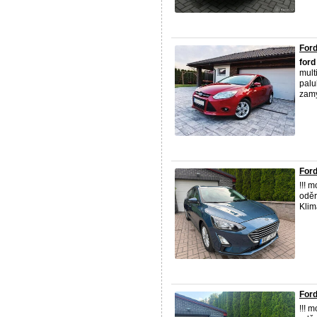
For
ford
mult
palu
zamy
Ford
!!! 
oděr
Klim
Ford
!!! 