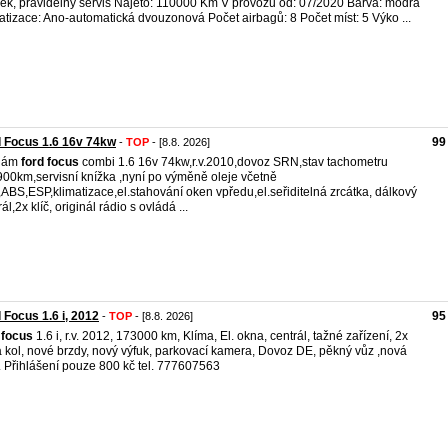
ek, pravidelný servis Najeto: 110000 Km V provozu od: 07/2020 Barva: modrá
atizace: Ano-automatická dvouzonová Počet airbagů: 8 Počet míst: 5 Výko ...
 Focus 1.6 16v 74kw
99
-
TOP
- [8.8. 2026]
dám
ford
focus
combi 1.6 16v 74kw,r.v.2010,dovoz SRN,stav tachometru
00km,servisní knížka ,nyní po výměně oleje včetně
ru,ABS,ESP,klimatizace,el.stahování oken vpředu,el.seřiditelná zrcátka, dálkový
ál,2x klíč, originál rádio s ovládá ...
 Focus 1.6 i, 2012
95
-
TOP
- [8.8. 2026]
focus
1.6 i, r.v. 2012, 173000 km, Klíma, El. okna, centrál, tažné zařízení, 2x
 kol, nové brzdy, nový výfuk, parkovací kamera, Dovoz DE, pěkný vůz ,nová
 Přihlášení pouze 800 kč tel. 777607563