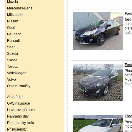
Mazda
Mercedes-Benz
For
Mitsubishi
ford
Nissan
auto
Opel
olej
počt
Peugeot
Renault
Seat
Suzuki
Škoda
Ford
Toyota
Plná
Volkswagen
ceně
Volvo
Možn
fina
Ostatní značky
Autorádia
GPS navigace
Havarovaná auta
Ford
Náhradní díly
Prod
Pneumatiky, kola
moto
Příslušenství
karo