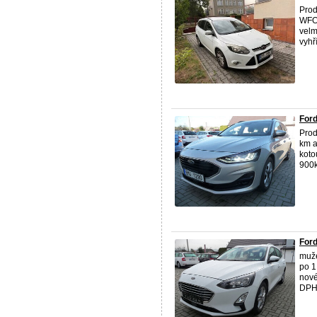
Pro
WFO
velm
vyhř
Ford
Pro
km a
koto
900k
Ford
muže
po 1
nové
DPH 