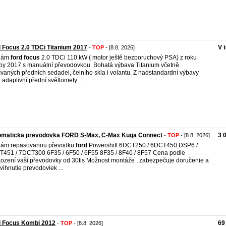
 Focus 2.0 TDCi Titanium 2017
V 
-
TOP
- [8.8. 2026]
dám
ford
focus
2.0 TDCi 110 kW ( motor ještě bezporuchový PSA) z roku
by 2017 s manuální převodovkou. Bohatá výbava Titanium včetně
ívaných předních sedadel, čelního skla i volantu. Z nadstandardní výbavy
ě adaptivní přední světlomety ...
omaticka prevodovka FORD S-Max, C-Max Kuga Connect
3 
-
TOP
- [8.8. 2026]
dám repasovanou převodku
ford
Powershift 6DCT250 / 6DCT450 DSP6 /
451 / 7DCT300 6F35 / 6F50 / 6F55 8F35 / 8F40 / 8F57 Cena podle
ození vaší převodovky od 30tis Možnost montáže , zabezpečuje doručenie a
vihnutie prevodoviek ...
d Focus Kombi 2012
69
-
TOP
- [8.8. 2026]