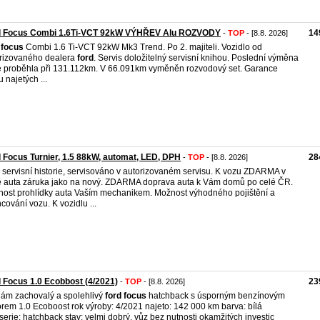
d Focus Combi 1.6Ti-VCT 92kW VÝHŘEV Alu ROZVODY
14
-
TOP
- [8.8. 2026]
focus
Combi 1.6 Ti-VCT 92kW Mk3 Trend. Po 2. majiteli. Vozidlo od
rizovaného dealera
ford
. Servis doložitelný servisní knihou. Poslední výměna
e proběhla při 131.112km. V 66.091km vyměněn rozvodový set. Garance
u najetých ...
 Focus Turnier, 1.5 88kW, automat, LED, DPH
28
-
TOP
- [8.8. 2026]
 servisní historie, servisováno v autorizovaném servisu. K vozu ZDARMA v
 auta záruka jako na nový. ZDARMA doprava auta k Vám domů po celé ČR.
ost prohlídky auta Vaším mechanikem. Možnost výhodného pojištění a
ncování vozu. K vozidlu ...
 Focus 1.0 Ecobbost (4/2021)
23
-
TOP
- [8.8. 2026]
ám zachovalý a spolehlivý
ford
focus
hatchback s úsporným benzínovým
rem 1.0 Ecoboost rok výroby: 4/2021 najeto: 142 000 km barva: bílá
serie: hatchback stav: velmi dobrý, vůz bez nutnosti okamžitých investic