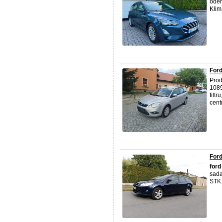
oděr
Klim
Ford
Pro
1089
filt
centr
Ford
ford
sada
STK.