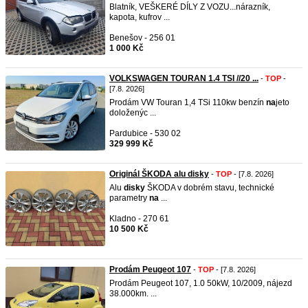
Blatník, VEŠKERÉ DÍLY Z VOZU...nárazník,
kapota, kufrov ...
Benešov - 256 01
1 000 Kč
VOLKSWAGEN TOURAN 1.4 TSI //20 ...
-
TOP
-
[7.8. 2026]
Prodám VW Touran 1,4 TSi 110kw benzín
na
jeto
doloženýc ...
Pardubice - 530 02
329 999 Kč
Originál ŠKODA alu disky
-
TOP
- [7.8. 2026]
Alu
disky
ŠKODA v dobrém stavu, technické
parametry
na
...
Kladno - 270 61
10 500 Kč
Prodám Peugeot 107
-
TOP
- [7.8. 2026]
Prodám Peugeot 107, 1.0 50kW, 10/2009, nájezd
38.000km. ...