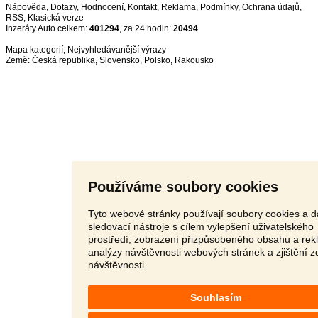
Nápověda
,
Dotazy
,
Hodnocení
,
Kontakt
,
Reklama
,
Podmínky
,
Ochrana údajů
,
RSS
,
Inzeráty Auto celkem:
401294
, za 24 hodin:
20494
Mapa kategorií
,
Nejvyhledávanější výrazy
Země:
Česká republika
,
Slovensko
,
Polsko
,
Rakousko
Používáme soubory cookies
Tyto webové stránky používají soubory cookies a d
sledovací nástroje s cílem vylepšení uživatelského
prostředí, zobrazení přizpůsobeného obsahu a rek
analýzy návštěvnosti webových stránek a zjištění z
návštěvnosti.
Souhlasím