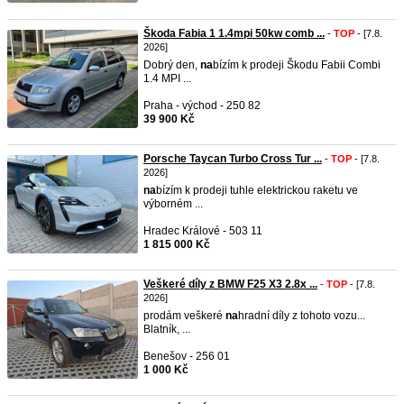
Škoda Fabia 1 1.4mpi 50kw comb ...
-
TOP
- [7.8.
2026]
Dobrý den,
na
bízím k prodeji Škodu Fabii Combi
1.4 MPI ...
Praha - východ - 250 82
39 900 Kč
Porsche Taycan Turbo Cross Tur ...
-
TOP
- [7.8.
2026]
na
bízím k prodeji tuhle elektrickou raketu ve
výborném ...
Hradec Králové - 503 11
1 815 000 Kč
Veškeré díly z BMW F25 X3 2.8x ...
-
TOP
- [7.8.
2026]
prodám veškeré
na
hradní díly z tohoto vozu...
Blatník, ...
Benešov - 256 01
1 000 Kč