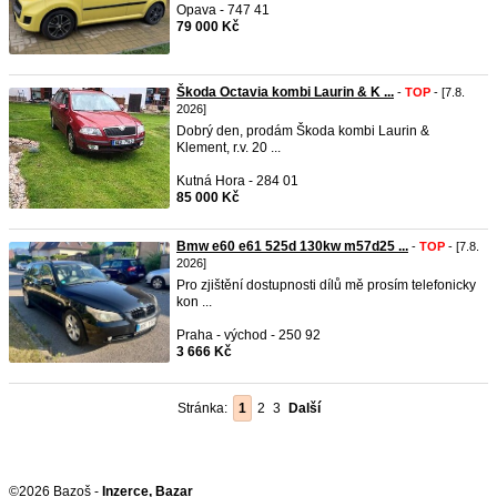
Opava - 747 41
79 000 Kč
Škoda Octavia kombi Laurin & K ...
-
TOP
- [7.8.
2026]
Dobrý den, prodám Škoda kombi Laurin &
Klement, r.v. 20 ...
Kutná Hora - 284 01
85 000 Kč
Bmw e60 e61 525d 130kw m57d25 ...
-
TOP
- [7.8.
2026]
Pro zjištění dostupnosti dílů mě prosím telefonicky
kon ...
Praha - východ - 250 92
3 666 Kč
Stránka:
1
2
3
Další
©2026 Bazoš -
Inzerce, Bazar