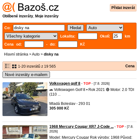
Přidat inzerát
Oblíbené inzeráty
,
Moje inzeráty
Co:
Lokalita:
Okolí:
km
Cena od:
- do:
Kč
Hlavní stránka
>
Auto
>
disky na
Cena
1-20 inzerátů z 19 565
Nové inzeráty e-mailem
Volksvagen golf 8
-
TOP
- [7.8. 2026]
🚗 Volkswagen Golf 8 • Rok 2021 🟢 Motor: 2.0 TDI
(110 ...
Mladá Boleslav - 293 01
305 000 Kč
1968 Mercury Cougar XR7 J-Code ...
-
TOP
- [7.8.
2026]
Model: Mercury Cougar Rok výroby: 1968 Původ: