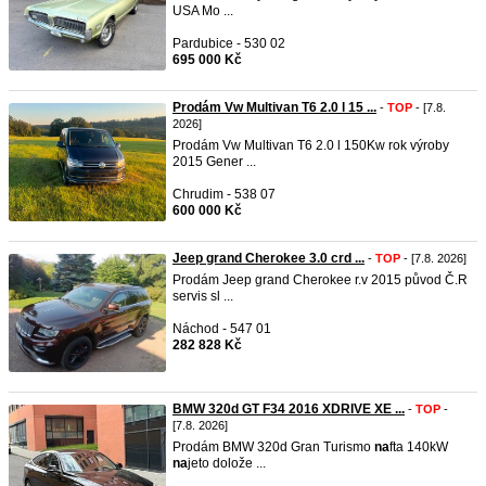
USA Mo ...
Pardubice - 530 02
695 000 Kč
Prodám Vw Multivan T6 2.0 l 15 ...
-
TOP
- [7.8.
2026]
Prodám Vw Multivan T6 2.0 l 150Kw rok výroby
2015 Gener ...
Chrudim - 538 07
600 000 Kč
Jeep grand Cherokee 3.0 crd ...
-
TOP
- [7.8. 2026]
Prodám Jeep grand Cherokee r.v 2015 původ Č.R
servis sl ...
Náchod - 547 01
282 828 Kč
BMW 320d GT F34 2016 XDRIVE XE ...
-
TOP
-
[7.8. 2026]
Prodám BMW 320d Gran Turismo
na
fta 140kW
na
jeto dolože ...