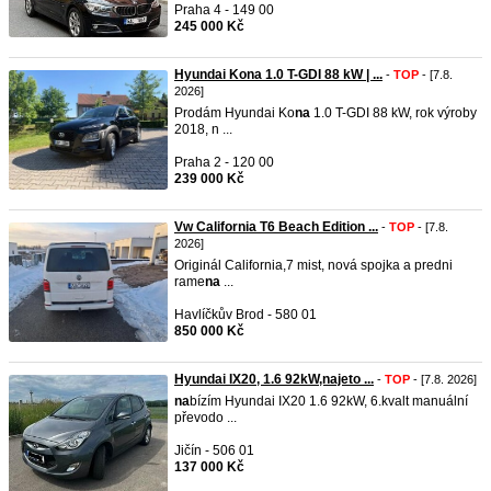
Praha 4 - 149 00
245 000 Kč
Hyundai Kona 1.0 T-GDI 88 kW | ...
-
TOP
- [7.8.
2026]
Prodám Hyundai Ko
na
1.0 T-GDI 88 kW, rok výroby
2018, n ...
Praha 2 - 120 00
239 000 Kč
Vw California T6 Beach Edition ...
-
TOP
- [7.8.
2026]
Originál California,7 mist, nová spojka a predni
rame
na
...
Havlíčkův Brod - 580 01
850 000 Kč
Hyundai IX20, 1.6 92kW,najeto ...
-
TOP
- [7.8. 2026]
na
bízím Hyundai IX20 1.6 92kW, 6.kvalt manuální
převodo ...
Jičín - 506 01
137 000 Kč