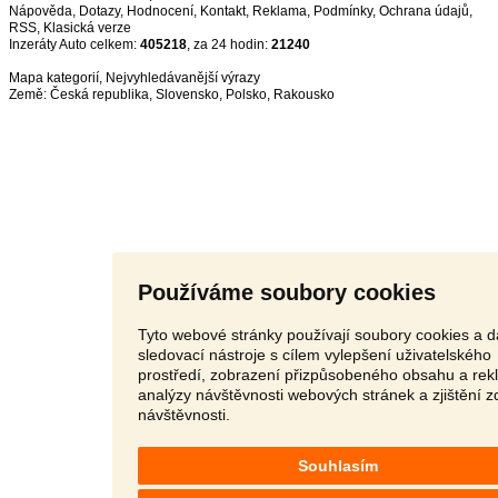
Nápověda
,
Dotazy
,
Hodnocení
,
Kontakt
,
Reklama
,
Podmínky
,
Ochrana údajů
,
RSS
,
Inzeráty Auto celkem:
405218
, za 24 hodin:
21240
Mapa kategorií
,
Nejvyhledávanější výrazy
Země:
Česká republika
,
Slovensko
,
Polsko
,
Rakousko
Používáme soubory cookies
Tyto webové stránky používají soubory cookies a d
sledovací nástroje s cílem vylepšení uživatelského
prostředí, zobrazení přizpůsobeného obsahu a rek
analýzy návštěvnosti webových stránek a zjištění z
návštěvnosti.
Souhlasím