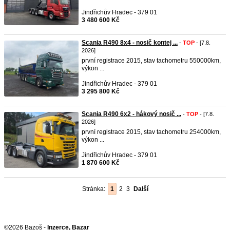
Jindřichův Hradec - 379 01
3 480 600 Kč
Scania R490 8x4 - nosič kontej ...
-
TOP
- [7.8.
2026]
první registrace 2015, stav tachometru 550000km,
výkon ...
Jindřichův Hradec - 379 01
3 295 800 Kč
Scania R490 6x2 - hákový nosič ...
-
TOP
- [7.8.
2026]
první registrace 2015, stav tachometru 254000km,
výkon ...
Jindřichův Hradec - 379 01
1 870 600 Kč
Stránka:
1
2
3
Další
©2026 Bazoš -
Inzerce, Bazar