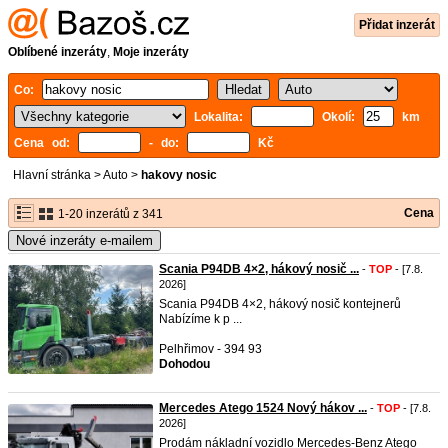
Přidat inzerát
Oblíbené inzeráty
,
Moje inzeráty
Co:
Lokalita:
Okolí:
km
Cena od:
- do:
Kč
Hlavní stránka
>
Auto
>
hakovy nosic
Cena
1-20 inzerátů z 341
Nové inzeráty e-mailem
Scania P94DB 4×2, hákový nosič ...
-
TOP
- [7.8.
2026]
Scania P94DB 4×2, hákový nosič kontejnerů
Nabízíme k p ...
Pelhřimov - 394 93
Dohodou
Mercedes Atego 1524 Nový hákov ...
-
TOP
- [7.8.
2026]
Prodám nákladní vozidlo Mercedes-Benz Atego