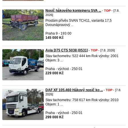
Nosič hákového kontejneru SVA ...
-
TOP
- [7.8.
2026]
Prodám přívěs SVAN TCH11, varianta 17,5
Dvounápravový ...
Praha 9 - 193 00
145 000 Kč
Avia D75 CTS 5038 (0531)
-
TOP
- [7.8. 2026]
Stav tachometru: 522 444 km Rok výroby: 2001
Objem: 3 ...
Praha - východ - 250 01
229 000 Kč
DAF XF 105.460 Hákový nosič ko ...
-
TOP
- [7.8.
2026]
Stav tachometru: 758 617 km Rok výroby: 2010
Objem: 1 ...
Praha - východ - 250 01
299 000 Kč