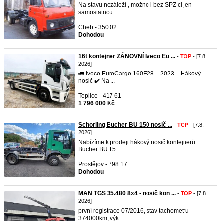
Na stavu nezáleží , možno i bez SPZ ci jen
samostatnou ...
Cheb - 350 02
Dohodou
16t kontejner ZÁNOVNÍ Iveco Eu ...
-
TOP
- [7.8.
2026]
🚛 Iveco EuroCargo 160E28 – 2023 – Hákový
nosič ✔️ Na ...
Teplice - 417 61
1 796 000 Kč
Schorling Bucher BU 150 nosič ...
-
TOP
- [7.8.
2026]
Nabízíme k prodeji hákový nosič kontejnerů
Bucher BU 15 ...
Prostějov - 798 17
Dohodou
MAN TGS 35.480 8x4 - nosič kon ...
-
TOP
- [7.8.
2026]
první registrace 07/2016, stav tachometru
374000km, výk ...