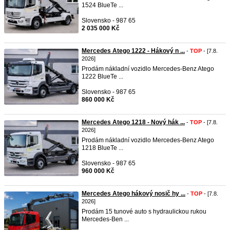
1524 BlueTe ...
Slovensko - 987 65
2 035 000 Kč
Mercedes Atego 1222 - Hákový n ...
-
TOP
- [7.8.
2026]
Prodám nákladní vozidlo Mercedes-Benz Atego
1222 BlueTe ...
Slovensko - 987 65
860 000 Kč
Mercedes Atego 1218 - Nový hák ...
-
TOP
- [7.8.
2026]
Prodám nákladní vozidlo Mercedes-Benz Atego
1218 BlueTe ...
Slovensko - 987 65
960 000 Kč
Mercedes Atego hákový nosič hy ...
-
TOP
- [7.8.
2026]
Prodám 15 tunové auto s hydraulickou rukou
Mercedes-Ben ...