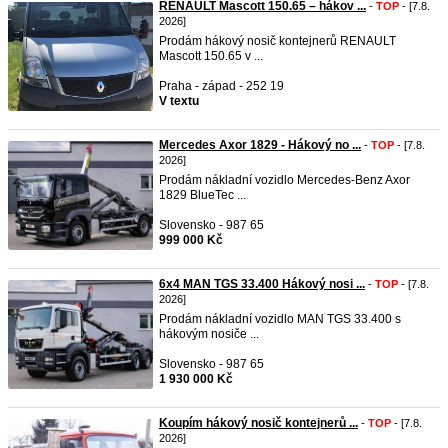
RENAULT Mascott 150.65 – hákov ...
-
TOP
- [7.8.
2026]
Prodám hákový nosič kontejnerů RENAULT
Mascott 150.65 v ...
Praha - západ - 252 19
V textu
Mercedes Axor 1829 - Hákový no ...
-
TOP
- [7.8.
2026]
Prodám nákladní vozidlo Mercedes-Benz Axor
1829 BlueTec ...
Slovensko - 987 65
999 000 Kč
6x4 MAN TGS 33.400 Hákový nosi ...
-
TOP
- [7.8.
2026]
Prodám nákladní vozidlo MAN TGS 33.400 s
hákovým nosiče ...
Slovensko - 987 65
1 930 000 Kč
Koupím hákový nosič kontejnerů ...
-
TOP
- [7.8.
2026]