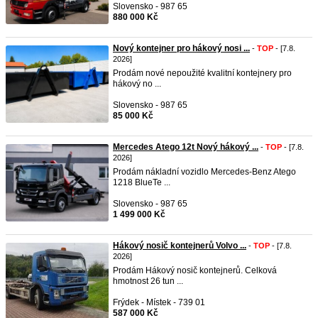
Slovensko - 987 65
880 000 Kč
Nový kontejner pro hákový nosi ...
-
TOP
- [7.8.
2026]
Prodám nové nepoužité kvalitní kontejnery pro
hákový no ...
Slovensko - 987 65
85 000 Kč
Mercedes Atego 12t Nový hákový ...
-
TOP
- [7.8.
2026]
Prodám nákladní vozidlo Mercedes-Benz Atego
1218 BlueTe ...
Slovensko - 987 65
1 499 000 Kč
Hákový nosič kontejnerů Volvo ...
-
TOP
- [7.8.
2026]
Prodám Hákový nosič kontejnerů. Celková
hmotnost 26 tun ...
Frýdek - Místek - 739 01
587 000 Kč