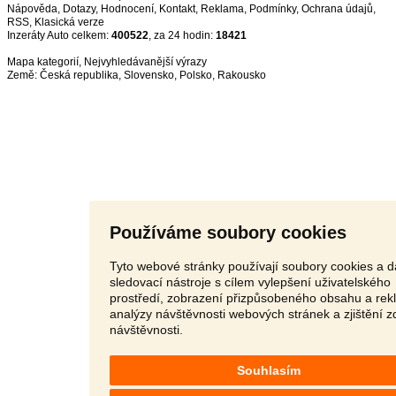
Nápověda
,
Dotazy
,
Hodnocení
,
Kontakt
,
Reklama
,
Podmínky
,
Ochrana údajů
,
RSS
,
Inzeráty Auto celkem:
400522
, za 24 hodin:
18421
Mapa kategorií
,
Nejvyhledávanější výrazy
Země:
Česká republika
,
Slovensko
,
Polsko
,
Rakousko
Používáme soubory cookies
Tyto webové stránky používají soubory cookies a d
sledovací nástroje s cílem vylepšení uživatelského
prostředí, zobrazení přizpůsobeného obsahu a rek
analýzy návštěvnosti webových stránek a zjištění z
návštěvnosti.
Souhlasím