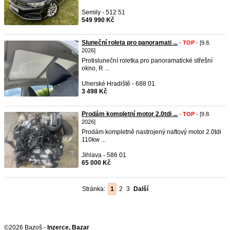
Semily - 512 51
549 990 Kč
Sluneční roleta pro panoramati ...
-
TOP
- [9.8.
2026]
Protisluneční roletka pro panoramatické střešní
okno, R ...
Uherské Hradiště - 688 01
3 498 Kč
Prodám kompletní motor 2.0tdi ...
-
TOP
- [9.8.
2026]
Prodám kompletně nastrojený naftový motor 2.0tdi
110kw ...
Jihlava - 586 01
65 000 Kč
Stránka:
1
2
3
Další
©2026 Bazoš -
Inzerce, Bazar