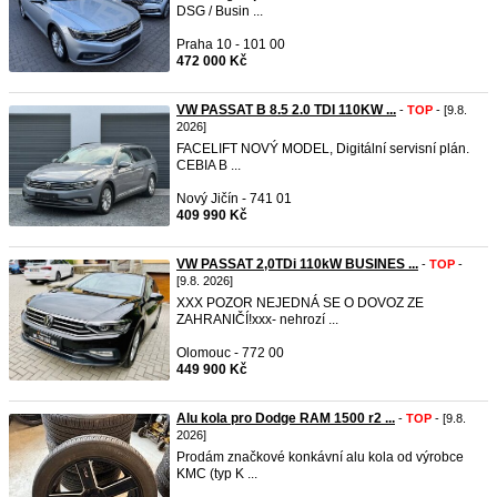
DSG / Busin ...
Praha 10 - 101 00
472 000 Kč
VW PASSAT B 8.5 2.0 TDI 110KW ...
-
TOP
- [9.8.
2026]
FACELIFT NOVÝ MODEL, Digitální servisní plán.
CEBIA B ...
Nový Jičín - 741 01
409 990 Kč
VW PASSAT 2,0TDi 110kW BUSINES ...
-
TOP
-
[9.8. 2026]
XXX POZOR NEJEDNÁ SE O DOVOZ ZE
ZAHRANIČÍ!xxx- nehrozí ...
Olomouc - 772 00
449 900 Kč
Alu kola pro Dodge RAM 1500 r2 ...
-
TOP
- [9.8.
2026]
Prodám značkové konkávní alu kola od výrobce
KMC (typ K ...