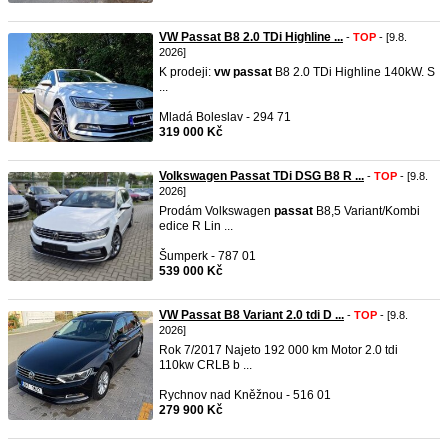
VW Passat B8 2.0 TDi Highline ...
-
TOP
- [9.8.
2026]
K prodeji:
vw
passat
B8 2.0 TDi Highline 140kW. S
...
Mladá Boleslav - 294 71
319 000 Kč
Volkswagen Passat TDi DSG B8 R ...
-
TOP
- [9.8.
2026]
Prodám Volkswagen
passat
B8,5 Variant/Kombi
edice R Lin ...
Šumperk - 787 01
539 000 Kč
VW Passat B8 Variant 2.0 tdi D ...
-
TOP
- [9.8.
2026]
Rok 7/2017 Najeto 192 000 km Motor 2.0 tdi
110kw CRLB b ...
Rychnov nad Kněžnou - 516 01
279 900 Kč