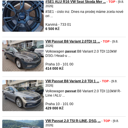
#SE1 ALU R16 VW Seat Skoda Mer ...
-
TOP
- [9.8.
2026]
#SE1 - cislo inz. Dnes na prodej máme zcela nové
ori ...
Karviná - 733 01
6 500 Kč
VW Passat B8 Variant 2.0TDI 11 ...
-
TOP
- [9.8.
2026]
Volkswagen
passat
B8 Variant 2.0 TDI 110kW
DSG / Head-u ...
Praha 10 - 101 00
414 000 Kč
VW Passat B8 Variant 2.0 TDI 1 ...
-
TOP
- [9.8.
2026]
Volkswagen
passat
B8 Variant 2.0 TDI 110kW R-
Line / ALU ...
Praha 10 - 101 00
429 000 Kč
VW Passat 2.0 TSI R-LINE, DSG, ...
-
TOP
- [9.8.
2026]