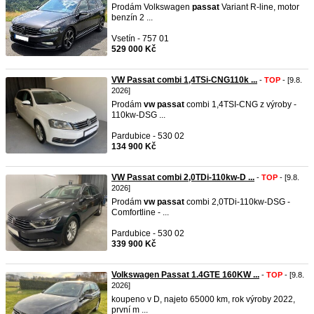
Prodám Volkswagen
passat
Variant R-line, motor
benzín 2 ...
Vsetín - 757 01
529 000 Kč
VW Passat combi 1,4TSi-CNG110k ...
-
TOP
- [9.8.
2026]
Prodám
vw
passat
combi 1,4TSI-CNG z výroby -
110kw-DSG ...
Pardubice - 530 02
134 900 Kč
VW Passat combi 2,0TDi-110kw-D ...
-
TOP
- [9.8.
2026]
Prodám
vw
passat
combi 2,0TDi-110kw-DSG -
Comfortline - ...
Pardubice - 530 02
339 900 Kč
Volkswagen Passat 1.4GTE 160KW ...
-
TOP
- [9.8.
2026]
koupeno v D,​ najeto 65000 km, rok výroby 2022,
první m ...