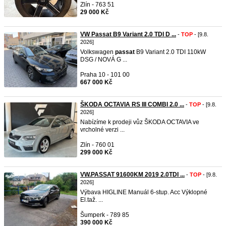
Zlín - 763 51
29 000 Kč
VW Passat B9 Variant 2.0 TDI D ...
-
TOP
- [9.8.
2026]
Volkswagen
passat
B9 Variant 2.0 TDI 110kW
DSG / NOVÁ G ...
Praha 10 - 101 00
667 000 Kč
ŠKODA OCTAVIA RS III COMBI 2.0 ...
-
TOP
- [9.8.
2026]
Nabízíme k prodeji vůz ŠKODA OCTAVIA ve
vrcholné verzi ...
Zlín - 760 01
299 000 Kč
VW.PASSAT 91600KM 2019 2.0TDI ...
-
TOP
- [9.8.
2026]
Výbava HIGLINE Manuál 6-stup. Acc Výklopné
El.taž. ...
Šumperk - 789 85
390 000 Kč