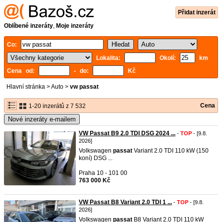
Přidat inzerát
Oblíbené inzeráty
,
Moje inzeráty
Co:
Lokalita:
Okolí:
km
Cena od:
- do:
Kč
Hlavní stránka
>
Auto
>
vw passat
Cena
1-20 inzerátů z 7 532
Nové inzeráty e-mailem
VW Passat B9 2.0 TDI DSG 2024 ...
-
TOP
- [9.8.
2026]
Volkswagen
passat
Variant 2.0 TDI 110 kW (150
koní) DSG ...
Praha 10 - 101 00
763 000 Kč
VW Passat B8 Variant 2.0 TDI 1 ...
-
TOP
- [9.8.
2026]
Volkswagen
passat
B8 Variant 2.0 TDI 110 kW