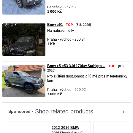
Benešov - 257 63
1 000 Kč
Bmw e91
-
TOP
- [8.8. 2026]
Na náhradní díly
Praha - východ - 250 84
1 Kč
Bmw x5 e53 3.0i 170kw Stahlgra ...
-
TOP
- [8.8.
2026]
Pro zjištění dostupnosti dílů mě prosím telefonicky
kon ...
Praha - východ - 250 92
3 666 Kč