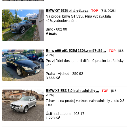
BMW GT 535i plná výbava
-
TOP
- [8.8. 2026]
Na prodej
bmw
GT 535i. Plná výbava,bílá
kůže,zabudované ...
Brno - 602 00
V textu
Bmw e60 e61 525d 130kw m57d25 ...
-
TOP
- [8.8.
2026]
Pro zjištění dostupnosti dílů mě prosím telefonicky
kon ...
Praha - východ - 250 92
3 666 Kč
BMW X3 E83 3.0i nahradni dily ...
-
TOP
- [8.8.
2026]
Zdravim, na prodej veskere
nahradni
dily z teto X3
E83 ...
Ústí nad Labem - 403 17
1 223 Kč