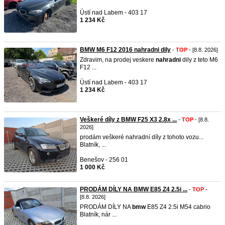
Ústí nad Labem - 403 17
1 234 Kč
BMW M6 F12 2016 nahradni dily
-
TOP
- [8.8. 2026]
Zdravim, na prodej veskere
nahradni
dily z teto M6
F12 ...
Ústí nad Labem - 403 17
1 234 Kč
Veškeré díly z BMW F25 X3 2.8x ...
-
TOP
- [8.8.
2026]
prodám veškeré nahradní díly z tohoto vozu...
Blatník, ...
Benešov - 256 01
1 000 Kč
PRODÁM DÍLY NA BMW E85 Z4 2.5i ...
-
TOP
-
[8.8. 2026]
PRODÁM DÍLY NA
bmw
E85 Z4 2.5i M54 cabrio
Blatník, nár ...