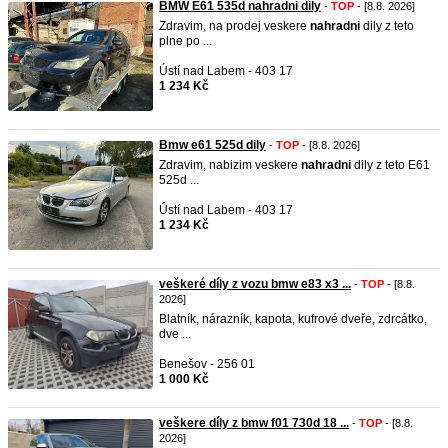
BMW E61 535d nahradni dily
-
TOP
- [8.8. 2026]
Zdravim, na prodej veskere
nahradni
dily z teto
plne po ...
Ústí nad Labem - 403 17
1 234 Kč
Bmw e61 525d dily
-
TOP
- [8.8. 2026]
Zdravim, nabizim veskere
nahradni
dily z teto E61
525d ...
Ústí nad Labem - 403 17
1 234 Kč
veškeré díly z vozu bmw e83 x3 ...
-
TOP
- [8.8.
2026]
Blatník, nárazník, kapota, kufrové dveře, zdrcátko,
dve ...
Benešov - 256 01
1 000 Kč
veškere díly z bmw f01 730d 18 ...
-
TOP
- [8.8.
2026]