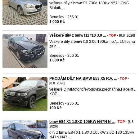
veškere díly z
bmw
f01 730d 180kw N57 LONG
Blatník, ...
Benešov - 256 01
1 000 Kč
Veškeré díly z bmw f11 f10 3.0 ...
-
TOP
- [8.8. 2026]
Veškeré díly z
bmw
f10 3.0d 190kw n57... LCI cena
za h ...
Benešov - 256 01
1 000 Kč
PRODÁM DÍLY NA BMW E53 X5 R.V. ...
-
TOP
-
[8.8. 2026]
veškeré Díly!Motor,převodovka,plechařina.Facelift ,
KOŽ ...
Benešov - 256 01
100 Kč
bmw E84 X1 1.8XD 105KW N47N N ...
-
TOP
- [8.8.
2026]
díly z
bmw
E84 X1 1.8XD 105KW 2.0D 130 135kw
N47N N47 ...