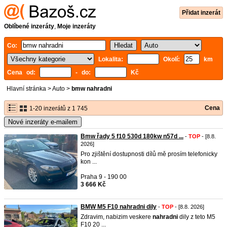
Přidat inzerát
Oblíbené inzeráty
,
Moje inzeráty
Co:
Lokalita:
Okolí:
km
Cena od:
- do:
Kč
Hlavní stránka
>
Auto
>
bmw nahradni
Cena
1-20 inzerátů z 1 745
Nové inzeráty e-mailem
Bmw řady 5 f10 530d 180kw n57d ...
-
TOP
- [8.8.
2026]
Pro zjištění dostupnosti dílů mě prosím telefonicky
kon ...
Praha 9 - 190 00
3 666 Kč
BMW M5 F10 nahradni dily
-
TOP
- [8.8. 2026]
Zdravim, nabizim veskere
nahradni
dily z teto M5
F10 20 ...