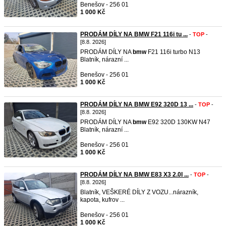
Benešov - 256 01
1 000 Kč
PRODÁM DÍLY NA BMW F21 116i tu ...
-
TOP
-
[8.8. 2026]
PRODÁM DÍLY NA
bmw
F21 116i turbo N13
Blatník, nárazní ...
Benešov - 256 01
1 000 Kč
PRODÁM DÍLY NA BMW E92 320D 13 ...
-
TOP
-
[8.8. 2026]
PRODÁM DÍLY NA
bmw
E92 320D 130KW N47
Blatník, nárazní ...
Benešov - 256 01
1 000 Kč
PRODÁM DÍLY NA BMW E83 X3 2.0I ...
-
TOP
-
[8.8. 2026]
Blatník, VEŠKERÉ DÍLY Z VOZU...nárazník,
kapota, kufrov ...
Benešov - 256 01
1 000 Kč