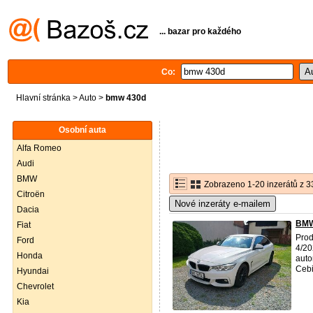
... bazar pro každého
Co:
Hlavní stránka
>
Auto
>
bmw 430d
Osobní auta
Alfa Romeo
Audi
BMW
Zobrazeno 1-20 inzerátů z 3
Citroën
Nové inzeráty e-mailem
Dacia
BMW 
Fiat
Pro
Ford
4/20
Honda
auto
Cebi
Hyundai
Chevrolet
Kia