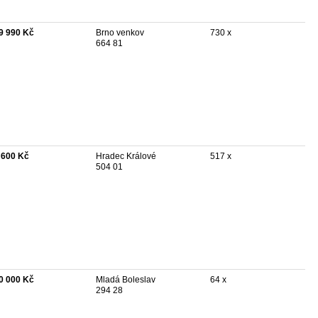
9 990 Kč
Brno venkov
730 x
664 81
 600 Kč
Hradec Králové
517 x
504 01
0 000 Kč
Mladá Boleslav
64 x
294 28