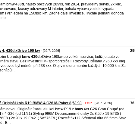
dam
bmw
430d
, najeto poctivych 289tis, rok 2014, pravidelny servis, 2x klic,
varovano, krasny udrzovany M interier, bohata vybava,vozidlo vypada
em i vzhledem na 150tisic km. Zadne dalsi investice. Rychle jednani dohoda
cene
 4, 430d xDrive 190 kw
29
- [29.7. 2026]
zím k prodeji
bmw
430d
xDrive 190kw po velkém servisu, tudíž je auto ve
rném stavu. Bez investic!!! M- sport brzdiče!!! Rozvody udělány v 260 xxx olej
evodovce byl měněn při 238 xxx. Olej v motoru meněn každých 10.000 km. Za
dní půl ...
 Originál kola R19 BMW i4 G26 M-Paket 8,5J 9J
36
-
TOP
- [28.7. 2026]
ám novou Originální sadu alu kol
bmw
R19 z
bmw
4er G26 Gran Coupé (od
1) i4 G26 (od 11/21) Styling 996M Dvourozměrné disky 2x 8,5J x 19 ET35 (
6E8 ) 2x 9J x 19 Et42. ( 5A576E9 ) Rozteč 5x112 Středová díra 66,5mm Stav
é . B ...