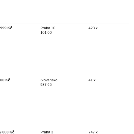
 999 Kč
Praha 10
423 x
101 00
700 Kč
Slovensko
41 x
987 65
9 000 Kč
Praha 3
747 x