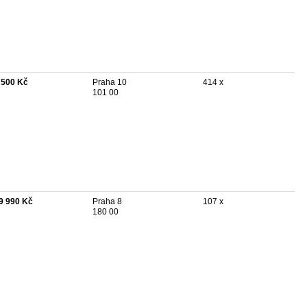
 500 Kč
Praha 10
414 x
101 00
9 990 Kč
Praha 8
107 x
180 00