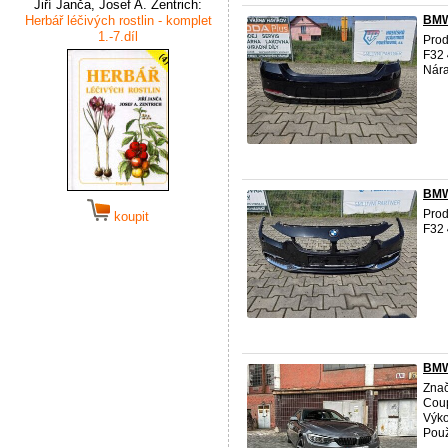
Jiří Janča, Josef A. Zentrich:
Herbář léčivých rostlin - komplet
BMW 
1.-7.díl
Prod
F32
Nára
BMW 
Prod
koupit
F32
BMW
Zna
Cou
Výk
Použ