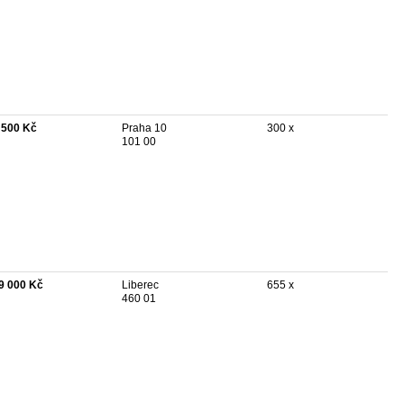
 500 Kč
Praha 10
300 x
101 00
9 000 Kč
Liberec
655 x
460 01