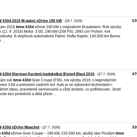
 430d 2016 M-paket xDrive 190 kW
53
- [28.7. 2026]
dám 2016
bmw
430d
xDrive 190 kW s originálním M-paketem. Rok výroby:
 (12. 9. 2016) Motor: 3.0D, 190 kW (258 PS), 2993 cm³ Pohon: 4x4
odovka: 8-stupňová automatická Palivo: Nafta Najeto: 140.000 km Barva:
...
430d |Harman Kardon| |zadokolka| |Estoril Blau| 2016
47
- [27.7. 2026]
dám své
bmw
430d
Gran Coupé (F36), rok výroby 2016, s legendárním
rem 3.0d a pohonem zadních kol. Auto je ve výborném technickém i
álním stavu, pravidelně servisované a vždy dostalo, co potřebovalo. Jezdí
osto bez problémů a dělá přesn ...
 430d xDrive Mpacket
32
- [27.7. 2026]
w
430d
xDrive Gran Coupé – 190 kW, 233 000 km, skvělý stav Prodám
bmw