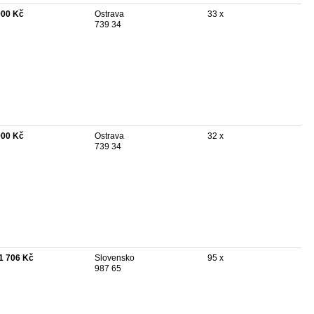
900 Kč
Ostrava
33 x
739 34
900 Kč
Ostrava
32 x
739 34
1 706 Kč
Slovensko
95 x
987 65