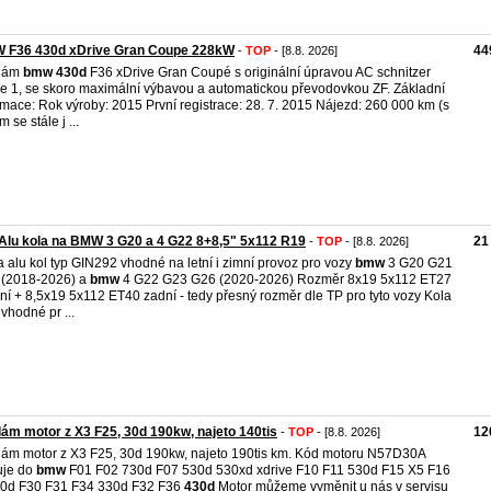
 F36 430d xDrive Gran Coupe 228kW
44
-
TOP
- [8.8. 2026]
dám
bmw
430d
F36 xDrive Gran Coupé s originální úpravou AC schnitzer
e 1, se skoro maximální výbavou a automatickou převodovkou ZF. Základní
rmace: Rok výroby: 2015 První registrace: 28. 7. 2015 Nájezd: 260 000 km (s
 se stále j ...
Alu kola na BMW 3 G20 a 4 G22 8+8,5" 5x112 R19
21
-
TOP
- [8.8. 2026]
 alu kol typ GIN292 vhodné na letní i zimní provoz pro vozy
bmw
3 G20 G21
 (2018-2026) a
bmw
4 G22 G23 G26 (2020-2026) Rozměr 8x19 5x112 ET27
ní + 8,5x19 5x112 ET40 zadní - tedy přesný rozměr dle TP pro tyto vozy Kola
 vhodné pr ...
ám motor z X3 F25, 30d 190kw, najeto 140tis
12
-
TOP
- [8.8. 2026]
ám motor z X3 F25, 30d 190kw, najeto 190tis km. Kód motoru N57D30A
uje do
bmw
F01 F02 730d F07 530d 530xd xdrive F10 F11 530d F15 X5 F16
0d F30 F31 F34 330d F32 F36
430d
Motor můžeme vyměnit u nás v servisu