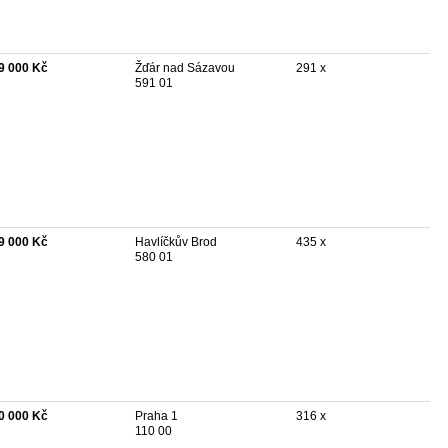
9 000 Kč
Žďár nad Sázavou
291 x
591 01
9 000 Kč
Havlíčkův Brod
435 x
580 01
0 000 Kč
Praha 1
316 x
110 00