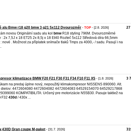
é alu Bmw r18 g20 bmw 3 g21 5x112 Dvourozměr
27
-
TOP
- [2.8. 2026]
ám novou Originální sadu alu kol
bmw
R18 styling 796M. Dvourozměrné
y : 2x 7,5J x 18 ET25 2x 8,5j x 18 Et40 Rozteč 5x112 Středová díra 66,5mm
 : nové . Možnost za příplatek snímače tlaků Tmps za 4000,- / sadu. Pasují i na
.
presor klimatizace BMW F20 F21 F30 F31 F34 F10 F11 X5
3 
- [1.8. 2026]
kam na predaj úplne nový, nepoužitý klimakompresor NISSENS 890060. Alt.
la dielov: 4472604080 4472604082 4472604083 64529154070 64529217868
9399060 KOMPATIBILITA: Určený pre motorizácie N55B30. Pasuje taktiež na
w
F32
430d
/ 430x ...
 430D Gran coupe M-paket
31
- [31.7. 2026]