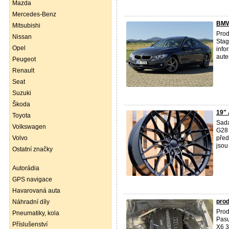
Mazda
Mercedes-Benz
BMW
Mitsubishi
Pro
Nissan
Stag
Opel
info
autem
Peugeot
Renault
Seat
Suzuki
Škoda
19" 
Toyota
Sada
Volkswagen
G28
Volvo
před
jsou
Ostatní značky
Autorádia
GPS navigace
Havarovaná auta
prod
Náhradní díly
Prod
Pneumatiky, kola
Pas
Příslušenství
X6 3