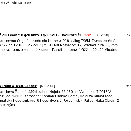
0tis kč. Záruka 10dní ...
á alu Bmw r18 g20 bmw 3 g21 5x112 Dvourozměr
27
-
TOP
- [8.8. 2026]
ám novou Originální sadu alu kol
bmw
R18 styling 796M. Dvourozměrné
y : 2x 7,5J x 18 ET25 2x 8,5j x 18 Et40 Rozteč 5x112 Středová díra 66,5mm
 : nové , pouze sundané z pneu . Pasují i na
bmw
4 G22 , g20 g21 Vhodne :
330i ...
 Řada 4, 430D -kabrio
59
- [6.8. 2026]
dám
bmw
Řada 4,
430d
-kabrio Najeto: 88 150 km Vyrobeno: 7/2015 V
ozu od: 9/2015 Karosérie: Kabriolet Barva: Černá, Metalíza Klimatizace:
matická Počet airbagů: 6 Počet dveří: 2 Počet míst: 4 Palivo: Nafta Objem: 2
ccm Výko ...