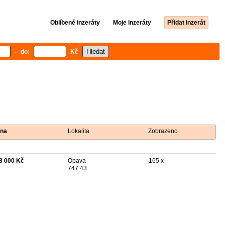
Oblíbené inzeráty
Moje inzeráty
Přidat inzerát
- do:
Kč
na
Lokalita
Zobrazeno
8 000 Kč
Opava
165 x
747 43