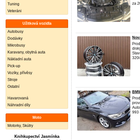
za 2
Tuning
Veteráni
Užitková vozidla
Autobusy
Nov
Dodávky
Prod
Mikrobusy
disk
Karavany, obytná auta
Stav
320i 
Nákladní auta
Pick-up
Vozíky, přívěsy
Stroje
Ostatní
BMW
Havarovaná
Pro
prov
Náhradní díly
Auto
993 
Moto
Motorky, Skútry
Knihkupectví Jasmínka