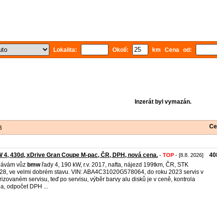
Lokalita:
Okolí:
km Cena od:
Inzerát byl vymazán.
Ce
3
4, 430d, xDrive Gran Coupe M-pac, ČR, DPH, nová cena.
40
-
TOP
- [8.8. 2026]
dávám vůz
bmw
řady 4, 190 kW, r.v. 2017, nafta, nájezd 199tkm, ČR, STK
28, ve velmi dobrém stavu. VIN: ABA4C31020G578064, do roku 2023 servis v
rizovaném servisu, teď po servisu, výběr barvy alu disků je v ceně, kontrola
a, odpočet DPH ...