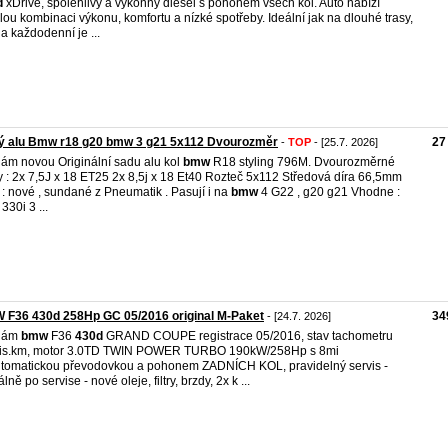
d
xDrive, spolehlivý a výkonný diesel s pohonem všech kol. Auto nabízí
lou kombinaci výkonu, komfortu a nízké spotřeby. Ideální jak na dlouhé trasy,
na každodenní je ...
ý alu Bmw r18 g20 bmw 3 g21 5x112 Dvourozměr
27
-
TOP
- [25.7. 2026]
ám novou Originální sadu alu kol
bmw
R18 styling 796M. Dvourozměrné
y : 2x 7,5J x 18 ET25 2x 8,5j x 18 Et40 Rozteč 5x112 Středová díra 66,5mm
 : nové , sundané z Pneumatik . Pasují i na
bmw
4 G22 , g20 g21 Vhodne :
330i 3 ...
 F36 430d 258Hp GC 05/2016 original M-Paket
34
- [24.7. 2026]
dám
bmw
F36
430d
GRAND COUPE registrace 05/2016, stav tachometru
tis.km, motor 3.0TD TWIN POWER TURBO 190kW/258Hp s 8mi
utomatickou převodovkou a pohonem ZADNÍCH KOL, pravidelný servis -
lně po servise - nové oleje, filtry, brzdy, 2x k ...