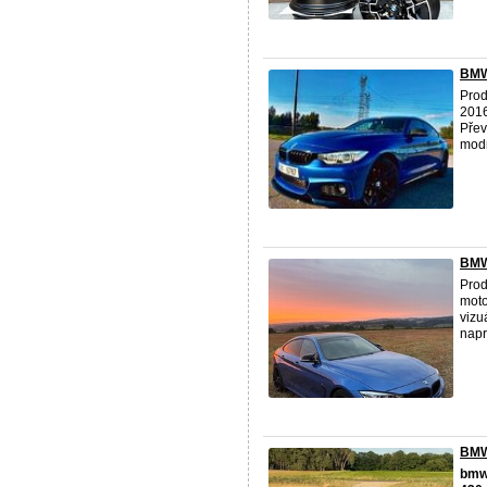
BMW
Pro
2016
Přev
modr 
BMW 
Pro
moto
vizu
napr
BMW
bm