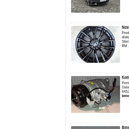
Nov
Prod
disk
Stav
BM ..
Kom
Ponú
čís
6452
bm
Bmw