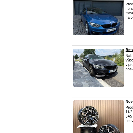
Pro
neha
stav
na 
Bmw
Nabí
výbo
v př
posle
Nové
Prod
11/2
5A57
: nov