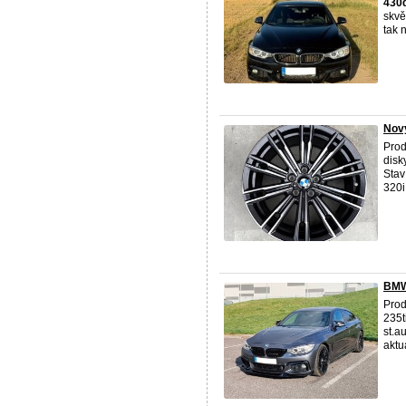
430
skvě
tak 
Nov
Prod
disk
Stav
320i 
BMW
Pro
235
st.a
aktuá