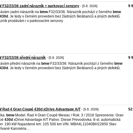
F32/33/36 zadní nárazník + parkovací senzory
9 
- [5.8. 2026]
ávám zadní nárazník na
bmw
F32/33/36. Nárazník pochází z černého
bmw
430d
. Je tedy v černém provedení bez žádných škrábanců a jiných defektů.
zník prodávám i s parkovacími senzory.
F32/33/36 přední nárazník
9 
- [5.8. 2026]
ávám přední nárazník na
bmw
F32/33/36. Nárazník pochází z černého
bmw
430d
. Je tedy v černém provedení bez žádných škrábanců a jiných defektů.
 Rad 4 Gran Coupé 430d xDrive Advantage A/T
52
- [5.8. 2026]
čka:
bmw
Model: Rad 4 Gran Coupé Mesiac / Rok: 3 / 2018 Spresnenie: Gran
pé
430d
xDrive Advantage A/T Palivo: Diesel Prevodovka: 8-st. automatická
on: 190 kW Najazdené km: 105 500 km VIN: WBA4L11040BH22850 Stav:
ívané Karoséria ...