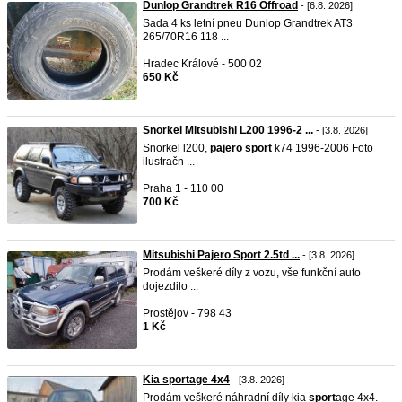
Dunlop Grandtrek R16 Offroad
- [6.8. 2026]
Sada 4 ks letní pneu Dunlop Grandtrek AT3
265/70R16 118 ...
Hradec Králové - 500 02
650 Kč
Snorkel Mitsubishi L200 1996-2 ...
- [3.8. 2026]
Snorkel l200,
pajero
sport
k74 1996-2006 Foto
ilustračn ...
Praha 1 - 110 00
700 Kč
Mitsubishi Pajero Sport 2.5td ...
- [3.8. 2026]
Prodám veškeré díly z vozu, vše funkční auto
dojezdilo ...
Prostějov - 798 43
1 Kč
Kia sportage 4x4
- [3.8. 2026]
Prodám veškeré náhradní díly kia
sport
age 4x4.