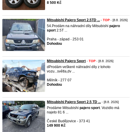
8 500 Kč
Mitsubishi Pajero Sport 2.5TD ...
-
TOP
- [8.8. 2026]
54.Prodám na náhradní díly Mitsubishi
pajero
sport
2.5T ...
Praha - západ - 253 01
Dohodou
Mitsubishi Pajero Sport
-
TOP
- [8.8. 2026]
dProdám veškeré náhradní díly z tohoto
vozu...světla,dv ...
Mělník - 277 07
Dohodou
Mitsubishi Pajero Sport 2.5 TD ...
- [8.8. 2026]
Prodáme Mitsubishi
pajero
sport
. Vozidlo má
najeto 81 6 ...
České Budějovice - 373 41
149 900 Kč