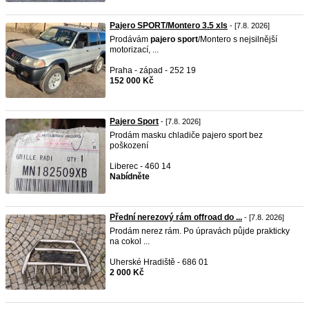
Pajero SPORT/Montero 3.5 xls
- [7.8. 2026]
Prodávám
pajero
sport
/Montero s nejsilnější
motorizací, ...
Praha - západ - 252 19
152 000 Kč
Pajero Sport
- [7.8. 2026]
Prodám masku chladiče pajero sport bez
poškození
Liberec - 460 14
Nabídněte
Přední nerezový rám offroad do ...
- [7.8. 2026]
Prodám nerez rám. Po úpravách půjde prakticky
na cokol ...
Uherské Hradiště - 686 01
2 000 Kč