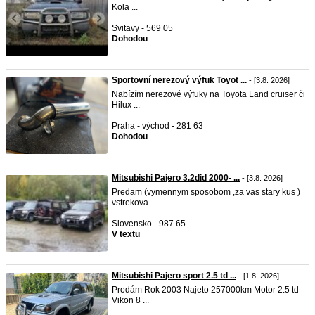
Kola ...
Svitavy - 569 05
Dohodou
Sportovní nerezový výfuk Toyot ...
- [3.8. 2026]
Nabízím nerezové výfuky na Toyota Land cruiser či
Hilux ...
Praha - východ - 281 63
Dohodou
Mitsubishi Pajero 3.2did 2000- ...
- [3.8. 2026]
Predam (vymennym sposobom ,za vas stary kus )
vstrekova ...
Slovensko - 987 65
V textu
Mitsubishi Pajero sport 2.5 td ...
- [1.8. 2026]
Prodám Rok 2003 Najeto 257000km Motor 2.5 td
Vikon 8 ...