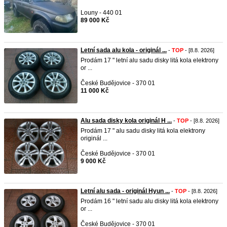
Louny - 440 01
89 000 Kč
Letní sada alu kola - originál ...
-
TOP
- [8.8. 2026]
Prodám 17 " letní alu sadu disky litá kola elektrony
or ...
České Budějovice - 370 01
11 000 Kč
Alu sada disky kola originál H ...
-
TOP
- [8.8. 2026]
Prodám 17 " alu sadu disky litá kola elektrony
originál ...
České Budějovice - 370 01
9 000 Kč
Letní alu sada - originál Hyun ...
-
TOP
- [8.8. 2026]
Prodám 16 " letní sadu alu disky litá kola elektrony
or ...
České Budějovice - 370 01