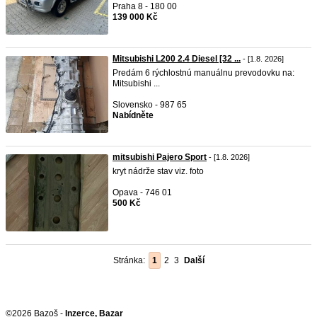
Praha 8 - 180 00
139 000 Kč
Mitsubishi L200 2.4 Diesel [32 ...
- [1.8. 2026]
Predám 6 rýchlostnú manuálnu prevodovku na:
Mitsubishi ...
Slovensko - 987 65
Nabídněte
mitsubishi Pajero Sport
- [1.8. 2026]
kryt nádrže stav viz. foto
Opava - 746 01
500 Kč
Stránka:
1
2
3
Další
©2026 Bazoš -
Inzerce, Bazar