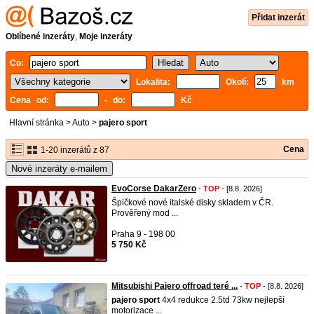
Přidat inzerát
Oblíbené inzeráty
,
Moje inzeráty
Co:
Lokalita:
Okolí:
km
Cena od:
- do:
Kč
Hlavní stránka
>
Auto
>
pajero sport
Cena
1-20 inzerátů z 87
Nové inzeráty e-mailem
EvoCorse DakarZero
-
TOP
- [8.8. 2026]
Špičkové nové italské disky skladem v ČR.
Prověřený mod ...
Praha 9 - 198 00
5 750 Kč
Mitsubishi Pajero offroad teré ...
-
TOP
- [8.8. 2026]
pajero
sport
4x4 redukce 2.5td 73kw nejlepší
motorizace ...