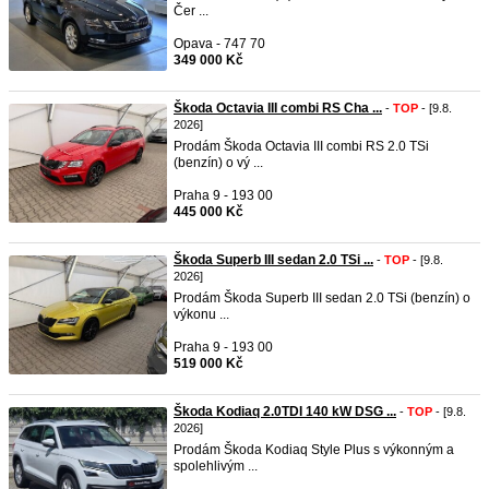
Čer ...
Opava - 747 70
349 000 Kč
Škoda Octavia III combi RS Cha ...
-
TOP
- [9.8.
2026]
Prodám Škoda Octavia III combi RS 2.0 TSi
(benzín) o vý ...
Praha 9 - 193 00
445 000 Kč
Škoda Superb III sedan 2.0 TSi ...
-
TOP
- [9.8.
2026]
Prodám Škoda Superb III sedan 2.0 TSi (benzín) o
výkonu ...
Praha 9 - 193 00
519 000 Kč
Škoda Kodiaq 2.0TDI 140 kW DSG ...
-
TOP
- [9.8.
2026]
Prodám Škoda Kodiaq Style Plus s výkonným a
spolehlivým ...