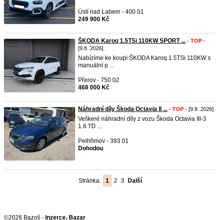
Ústí nad Labem - 400 01
249 900 Kč
ŠKODA Karoq 1.5TSi 110KW SPORT ...
-
TOP
-
[9.8. 2026]
Nabízíme ke koupi ŠKODA Karoq 1.5TSi 110KW s
manuální p ...
Přerov - 750 02
468 000 Kč
Náhradní díly Škoda Octavia II ...
-
TOP
- [9.8. 2026]
Veškeré náhradní díly z vozu Škoda Octavia III-3
1.6 TD ...
Pelhřimov - 393 01
Dohodou
Stránka:
1
2
3
Další
©2026 Bazoš -
Inzerce, Bazar