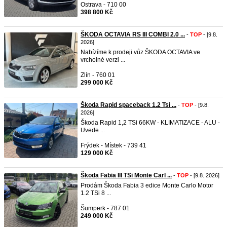
Ostrava - 710 00
398 800 Kč
ŠKODA OCTAVIA RS III COMBI 2.0 ...
-
TOP
- [9.8.
2026]
Nabízíme k prodeji vůz ŠKODA OCTAVIA ve
vrcholné verzi ...
Zlín - 760 01
299 000 Kč
Škoda Rapid spaceback 1.2 Tsi ...
-
TOP
- [9.8.
2026]
Škoda Rapid 1,2 TSi 66KW - KLIMATIZACE - ALU -
Uvede ...
Frýdek - Místek - 739 41
129 000 Kč
Škoda Fabia III TSi Monte Carl ...
-
TOP
- [9.8. 2026]
Prodám Škoda Fabia 3 edice Monte Carlo Motor
1.2 TSi 8 ...
Šumperk - 787 01
249 000 Kč