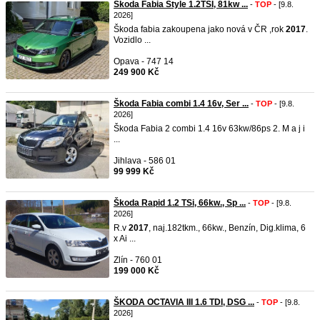
Škoda Fabia Style 1.2TSI, 81kw ...
-
TOP
- [9.8.
2026]
Škoda fabia zakoupena jako nová v ČR ,rok
2017
.
Vozidlo ...
Opava - 747 14
249 900 Kč
Škoda Fabia combi 1.4 16v, Ser ...
-
TOP
- [9.8.
2026]
Škoda Fabia 2 combi 1.4 16v 63kw/86ps 2. M a j i
...
Jihlava - 586 01
99 999 Kč
Škoda Rapid 1.2 TSi, 66kw., Sp ...
-
TOP
- [9.8.
2026]
R.v
2017
, naj.182tkm., 66kw., Benzín, Dig.klima, 6
x Ai ...
Zlín - 760 01
199 000 Kč
ŠKODA OCTAVIA III 1.6 TDI, DSG ...
-
TOP
- [9.8.
2026]