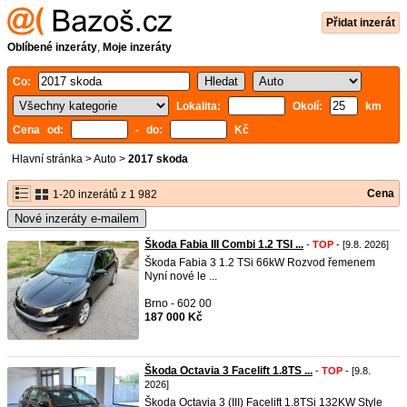
Přidat inzerát
Oblíbené inzeráty
,
Moje inzeráty
Co:
Lokalita:
Okolí:
km
Cena od:
- do:
Kč
Hlavní stránka
>
Auto
>
2017 skoda
Cena
1-20 inzerátů z 1 982
Nové inzeráty e-mailem
Škoda Fabia III Combi 1.2 TSI ...
-
TOP
- [9.8. 2026]
Škoda Fabia 3 1.2 TSi 66kW Rozvod řemenem
Nyní nové le ...
Brno - 602 00
187 000 Kč
Škoda Octavia 3 Facelift 1.8TS ...
-
TOP
- [9.8.
2026]
Škoda Octavia 3 (III) Facelift 1.8TSi 132KW Style