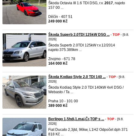
Škoda Octavia III 1.6 TDI DSG, r.v.
2017
, najeto
157 00 ...
Děčín - 407 51
249 000 Kč
Škoda Superb 2.0TDI 125kW DSG ...
-
TOP
- [9.8.
2026]
Škoda Superb 2.0TDI 125kW r.v.12/2014
najeto:375.389km ...
Znojmo - 671 78
164 000 Kč
Škoda Kodiaq Style 2.0 TDI 140 ...
-
TOP
- [9.8.
2026]
Škoda Kodiaq Style 2.0 TDI 140kW 4x4 DSG /
Webasto / Ta ...
Praha 10 - 101 00
389 000 Kč
Berlingo 1,5hdi,1.maj.Čr,TOP s ...
-
TOP
- [9.8.
2026]
Fiat Ducato 2,3jtd, 96kw, L1H2 Odpočet dph 371
818 Kč ...