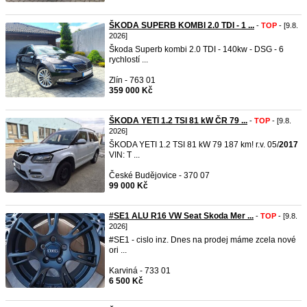
ŠKODA SUPERB KOMBI 2.0 TDI - 1 ...
-
TOP
- [9.8.
2026]
Škoda Superb kombi 2.0 TDI - 140kw - DSG - 6
rychlostí ...
Zlín - 763 01
359 000 Kč
ŠKODA YETI 1.2 TSI 81 kW ČR 79 ...
-
TOP
- [9.8.
2026]
ŠKODA YETI 1.2 TSI 81 kW 79 187 km! r.v. 05/
2017
VIN: T ...
České Budějovice - 370 07
99 000 Kč
#SE1 ALU R16 VW Seat Skoda Mer ...
-
TOP
- [9.8.
2026]
#SE1 - cislo inz. Dnes na prodej máme zcela nové
ori ...
Karviná - 733 01
6 500 Kč