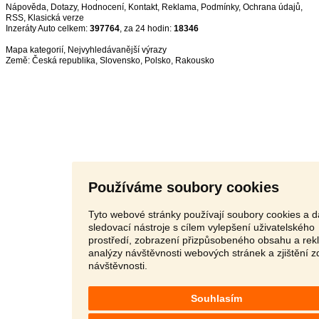
Nápověda
,
Dotazy
,
Hodnocení
,
Kontakt
,
Reklama
,
Podmínky
,
Ochrana údajů
,
RSS
,
Inzeráty Auto celkem:
397764
, za 24 hodin:
18346
Mapa kategorií
,
Nejvyhledávanější výrazy
Země:
Česká republika
,
Slovensko
,
Polsko
,
Rakousko
Používáme soubory cookies
Tyto webové stránky používají soubory cookies a d
sledovací nástroje s cílem vylepšení uživatelského
prostředí, zobrazení přizpůsobeného obsahu a rek
analýzy návštěvnosti webových stránek a zjištění z
návštěvnosti.
Souhlasím