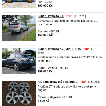
Zlín - 763 01
890 000 Kč
Subaru impreza 2.0
-
TOP
- [9.8. 2026]
2.0 92kw gd Nabídka mého vozu. Najeto 311…
cca. S autem ...
Blansko - 680 01
150 000 Kč
Subaru impreza XV TOP PRAHA
-
TOP
- [9.8.
2026]
Prodam mazla
subaru
impreza
XV 2012 rok. Auto
je komple ...
Praha - východ - 250 67
199 000 Kč
Alu sada disky litá kola origi ...
-
TOP
- [9.8. 2026]
Prodám 17 " sadu alu disky litá kola elektrony
originál ...
České Budějovice - 370 01
8 600 Kč