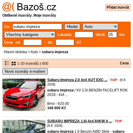
Přidat inzerát
Oblíbené inzeráty
,
Moje inzeráty
Co:
Lokalita:
Okolí:
km
Cena od:
- do:
Kč
Hlavní stránka
>
Auto
>
subaru impreza
Cena
1-20 inzerátů z 600
Nové inzeráty e-mailem
Subaru Impreza 2.0 4x4 AUT EXC ...
-
TOP
- [9.8.
2026]
subaru
impreza
/ XV 2.0i BENZIN FACELIFT ROK
2018 - 4x4 ...
Brno - 625 00
349 900 Kč
SUBARU IMPREZA 1.6i 4x4 84KW A ...
-
TOP
-
[9.8. 2026]
subaru
impreza
1.6 Benzin AWD Style -
subaru