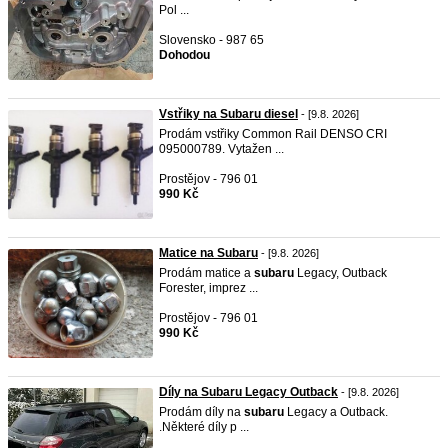
Pol ...
Slovensko - 987 65
Dohodou
Vstřiky na Subaru diesel
- [9.8. 2026]
Prodám vstřiky Common Rail DENSO CRI
095000789. Vytažen ...
Prostějov - 796 01
990 Kč
Matice na Subaru
- [9.8. 2026]
Prodám matice a
subaru
Legacy, Outback
Forester, imprez ...
Prostějov - 796 01
990 Kč
Díly na Subaru Legacy Outback
- [9.8. 2026]
Prodám díly na
subaru
Legacy a Outback.
.Některé díly p ...