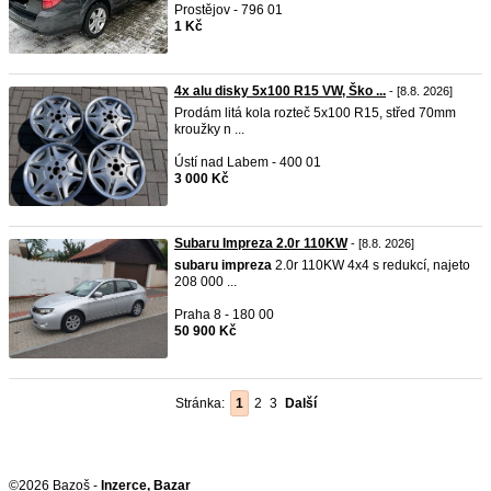
Prostějov - 796 01
1 Kč
4x alu disky 5x100 R15 VW, Ško ...
- [8.8. 2026]
Prodám litá kola rozteč 5x100 R15, střed 70mm
kroužky n ...
Ústí nad Labem - 400 01
3 000 Kč
Subaru Impreza 2.0r 110KW
- [8.8. 2026]
subaru
impreza
2.0r 110KW 4x4 s redukcí, najeto
208 000 ...
Praha 8 - 180 00
50 900 Kč
Stránka:
1
2
3
Další
©2026 Bazoš -
Inzerce, Bazar