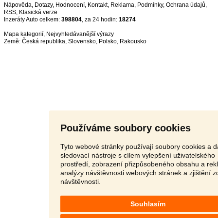
Nápověda
,
Dotazy
,
Hodnocení
,
Kontakt
,
Reklama
,
Podmínky
,
Ochrana údajů
,
RSS
,
Inzeráty Auto celkem:
398804
, za 24 hodin:
18274
Mapa kategorií
,
Nejvyhledávanější výrazy
Země:
Česká republika
,
Slovensko
,
Polsko
,
Rakousko
Používáme soubory cookies
Tyto webové stránky používají soubory cookies a d
sledovací nástroje s cílem vylepšení uživatelského
prostředí, zobrazení přizpůsobeného obsahu a rek
analýzy návštěvnosti webových stránek a zjištění z
návštěvnosti.
Souhlasím