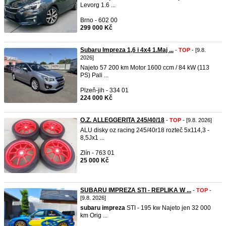
Levorg 1.6 ...
Brno - 602 00
299 000 Kč
Subaru Impreza 1,6 i 4x4 1.Maj ...
-
TOP
- [9.8.
2026]
Najeto 57 200 km Motor 1600 ccm / 84 kW (113
PS) Pali ...
Plzeň-jih - 334 01
224 000 Kč
O.Z. ALLEGGERITA 245/40/18
-
TOP
- [9.8. 2026]
ALU disky oz racing 245/40r18 rozteč 5x114,3 -
8,5Jx1 ...
Zlín - 763 01
25 000 Kč
SUBARU IMPREZA STI - REPLIKA W ...
-
TOP
-
[9.8. 2026]
subaru
impreza
STI - 195 kw Najeto jen 32 000
km Orig ...