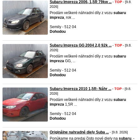
Subaru Impreza 2006, 1,5R 79kw ...
-
TOP
- [9.8.
2026]
Prodám veškeré náhradní díly z vozu
subaru
impreza
, rok ...
Semily - 512 04
Dohodou
Subaru Impreza GG 2004 2,0 92k ...
-
TOP
- [9.8.
2026]
Prodám veškeré náhradní díly z vozu
subaru
impreza
GG, ...
Semily - 512 04
Dohodou
Subaru Impreza 2010 1,5R- Náhr ...
-
TOP
- [9.8.
2026]
Prodám veškeré náhradní díly z vozu
subaru
impreza
1,5R ...
Semily - 512 04
Dohodou
Originálne nahradné diely Suba ...
- [9.8. 2026]
Ponúkame na predaj čisto nové diely na
subaru
. -