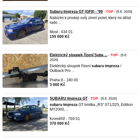
Subaru Impreza GT (GF8) - '99
-
TOP
- [9.8. 2026]
Nabízím k prodeji svůj zimní polet, který mi dělal
rado ...
Most - 434 01
155 000 Kč
Elektrický sloupek řízení Suba ...
-
TOP
- [9.8.
2026]
Elektrický sloupek řízení
subaru
impreza
/
Outback Pro ...
Praha 8 - 180 00
3 000 Kč
SUBARU Impreza GT
-
TOP
- [9.8. 2026]
subaru
impreza
GT limitka „RS“ 071/325, Edition
MY2000, ...
Kroměříž - 769 01
370 000 Kč