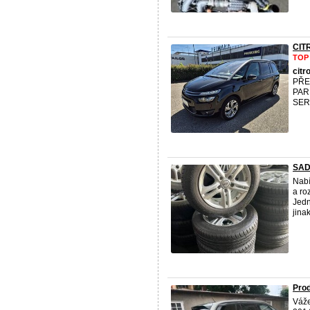
CIT
TOP
citr
PŘE
PAR
SER
SAD
Nabí
a ro
Jedn
jinak
Prod
Váže