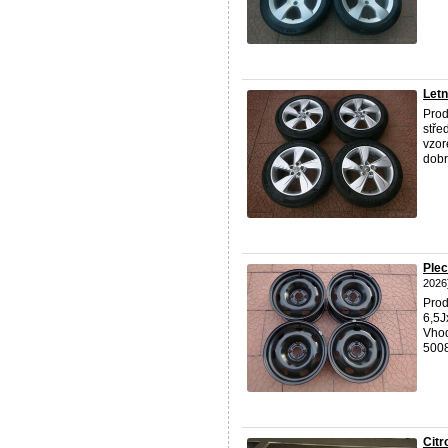
Letn
Prod
stře
vzor
dobr
Plec
2026
Prod
6,5J
Vhod
5008,
Citr