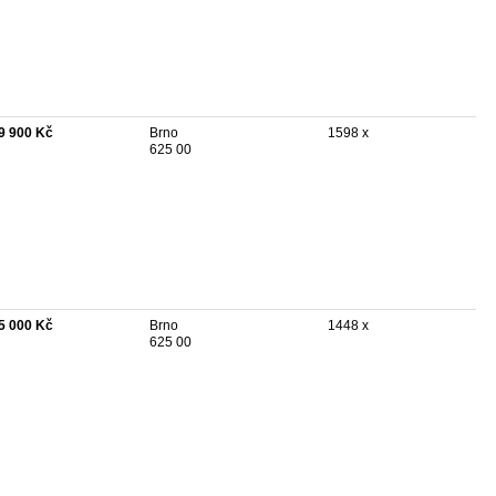
9 900 Kč
Brno
1598 x
625 00
5 000 Kč
Brno
1448 x
625 00