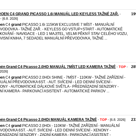
ROEN C4 GRAND PICASSO 1.6i MANUÁL LED KEYLESS TAŽNÉ ZAŘ.
19
-
- [6.8. 2026]
oen
C4
grand
PICASSO 1.6i 115KW EXCLUSIVE 7 MÍST - MANUÁLNÍ
VODOVKA - TAŽNÉ ZAŘ. - KEYLESS GO VSTUP+START - AUTOMATICKÉ
KOVÁNÍ - NAVIGACE - LED 1 MAJITEL, VELMI PĚKNÝ STAV CELÉHO VOZU,
VISNÍ KNIHA, 7 SEDADEL MANUÁLNÍ PŘEVODOVKA, TAŽNÉ ...
roën Grand C4 Picasso 2.0HD MANUÁL 7MÍST LED KAMERA TAŽNÉ
28
-
TOP
-
 2026]
oen
C4
grand
PICASSO 2.0HDi SHINE - 7MÍST - 110KW - TAŽNÉ ZAŘÍZENÍ -
UÁLNÍ PŘEVODOVKA 6ST. - AUT. SVÍCENÍ - LED DENNÍ SVÍCENÍ -
ONY - AUTOMATICKÉ DÁLKOVÉ SVĚTLA - PŘEDNÍ/ZADNÍ SENZORY -
NÍ KAMERA - PARKOVACÍ ASISTENT - AUTOMATICKÉ PARKOV ...
roën Grand C4 Picasso 2.0HDi MANUÁL KAMERA TAŽNÉ
23
-
TOP
- [6.8. 2026]
oen
C4
grand
PICASSO 2.0HDi - 110KW - TAŽNÉ ZAŘÍZENÍ - MANUÁLNÍ
VODOVKA 6ST. - AUT. SVÍCENÍ - LED DENNÍ SVÍCENÍ - XENONY -
DNÍ/ZADNÍ SENZORY - ZADNÍ KAMERA - PARKOVACÍ ASISTENT -