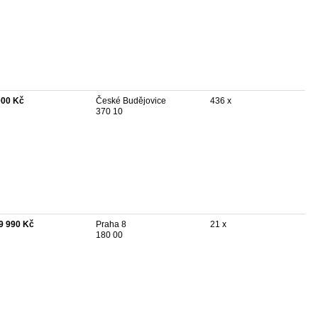
000 Kč
České Budějovice
436 x
370 10
9 990 Kč
Praha 8
21 x
180 00