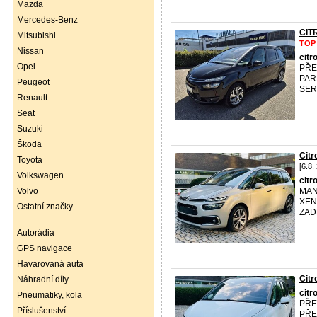
Mazda
Mercedes-Benz
CIT
Mitsubishi
TOP
Nissan
citr
Opel
PŘE
PAR
Peugeot
SER
Renault
Seat
Suzuki
Škoda
Cit
Toyota
[6.8.
Volkswagen
citr
Volvo
MAN
XEN
Ostatní značky
ZAD
Autorádia
GPS navigace
Havarovaná auta
Cit
Náhradní díly
citr
Pneumatiky, kola
PŘE
Příslušenství
PŘE