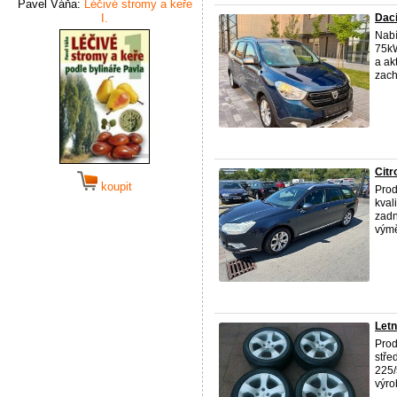
Pavel Váňa:
Léčivé stromy a keře
I.
Daci
Nabí
75kW
a ak
zach
Citr
koupit
Pro
kval
zadn
výmě
Letn
Prod
stře
225/
výro