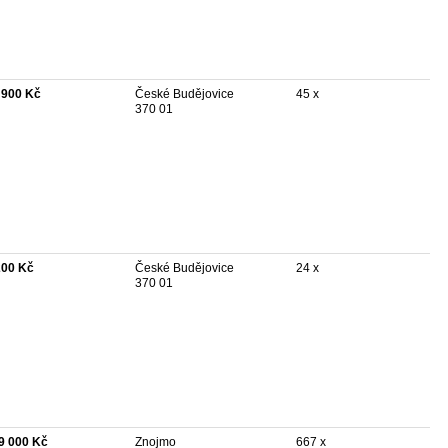
 900 Kč
České Budějovice
45 x
370 01
200 Kč
České Budějovice
24 x
370 01
9 000 Kč
Znojmo
667 x