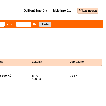
Oblíbené inzeráty
Moje inzeráty
Přidat inzerát
- do:
Kč
na
Lokalita
Zobrazeno
9 900 Kč
Brno
323 x
620 00