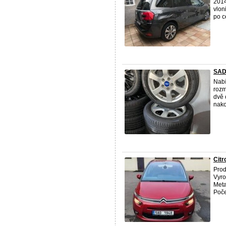
2014
vlon
po c
SAD
Nabí
rozm
dvě 
nako
Citr
Pro
Vyro
Meta
Poče