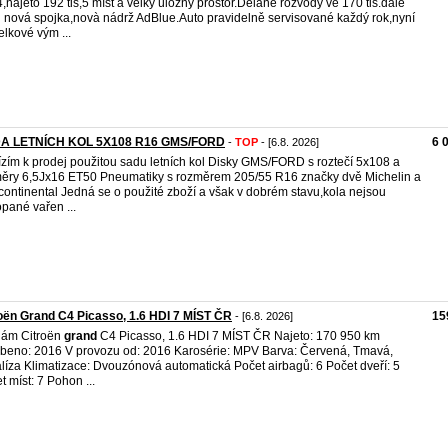
,najeto 192 tis,5 míst a velký úložný prostor.Dělané rozvody ve 170 tis.dàle
i nová spojka,novà nádrž AdBlue.Auto pravidelně servisované každý rok,nyní
elkové vým ...
A LETNÍCH KOL 5X108 R16 GMS/FORD
6 
-
TOP
- [6.8. 2026]
zím k prodej použitou sadu letních kol Disky GMS/FORD s roztečí 5x108 a
ěry 6,5Jx16 ET50 Pneumatiky s rozměrem 205/55 R16 značky dvě Michelin a
continental Jedná se o použité zboží a však v dobrém stavu,kola nejsou
pané vařen ...
oën Grand C4 Picasso, 1.6 HDI 7 MÍST ČR
15
- [6.8. 2026]
dám Citroën
grand
C4 Picasso, 1.6 HDI 7 MÍST ČR Najeto: 170 950 km
beno: 2016 V provozu od: 2016 Karosérie: MPV Barva: Červená, Tmavá,
líza Klimatizace: Dvouzónová automatická Počet airbagů: 6 Počet dveří: 5
t míst: 7 Pohon ...