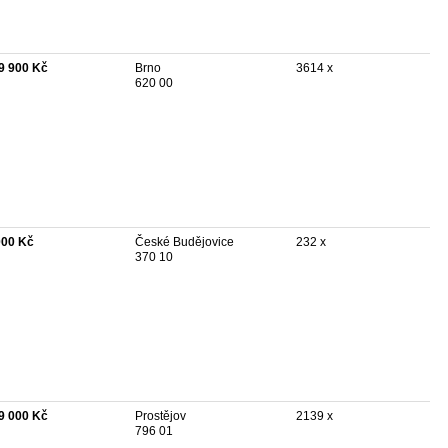
9 900 Kč
Brno
3614 x
620 00
000 Kč
České Budějovice
232 x
370 10
9 000 Kč
Prostějov
2139 x
796 01