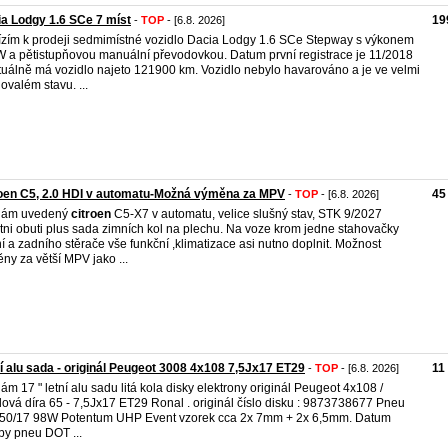
a Lodgy 1.6 SCe 7 míst
19
-
TOP
- [6.8. 2026]
zím k prodeji sedmimístné vozidlo Dacia Lodgy 1.6 SCe Stepway s výkonem
 a pětistupňovou manuální převodovkou. Datum první registrace je 11/2018
tuálně má vozidlo najeto 121900 km. Vozidlo nebylo havarováno a je ve velmi
ovalém stavu. ...
oen C5, 2.0 HDI v automatu-Možná výměna za MPV
45
-
TOP
- [6.8. 2026]
dám uvedený
citroen
C5-X7 v automatu, velice slušný stav, STK 9/2027
itni obuti plus sada zimních kol na plechu. Na voze krom jedne stahovačky
í a zadního stěrače vše funkční ,klimatizace asi nutno doplnit. Možnost
ny za větší MPV jako ...
í alu sada - originál Peugeot 3008 4x108 7,5Jx17 ET29
11
-
TOP
- [6.8. 2026]
ám 17 " letní alu sadu litá kola disky elektrony originál Peugeot 4x108 /
dová díra 65 - 7,5Jx17 ET29 Ronal . originál číslo disku : 9873738677 Pneu
50/17 98W Potentum UHP Event vzorek cca 2x 7mm + 2x 6,5mm. Datum
by pneu DOT ...