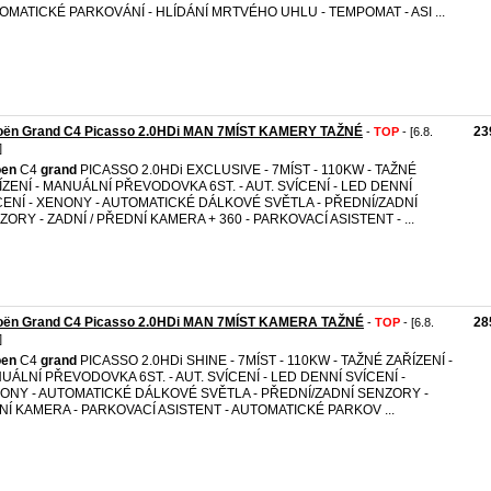
OMATICKÉ PARKOVÁNÍ - HLÍDÁNÍ MRTVÉHO UHLU - TEMPOMAT - ASI ...
roën Grand C4 Picasso 2.0HDi MAN 7MÍST KAMERY TAŽNÉ
23
-
TOP
- [6.8.
]
oen
C4
grand
PICASSO 2.0HDi EXCLUSIVE - 7MÍST - 110KW - TAŽNÉ
ÍZENÍ - MANUÁLNÍ PŘEVODOVKA 6ST. - AUT. SVÍCENÍ - LED DENNÍ
CENÍ - XENONY - AUTOMATICKÉ DÁLKOVÉ SVĚTLA - PŘEDNÍ/ZADNÍ
ZORY - ZADNÍ / PŘEDNÍ KAMERA + 360 - PARKOVACÍ ASISTENT - ...
roën Grand C4 Picasso 2.0HDi MAN 7MÍST KAMERA TAŽNÉ
28
-
TOP
- [6.8.
]
oen
C4
grand
PICASSO 2.0HDi SHINE - 7MÍST - 110KW - TAŽNÉ ZAŘÍZENÍ -
UÁLNÍ PŘEVODOVKA 6ST. - AUT. SVÍCENÍ - LED DENNÍ SVÍCENÍ -
ONY - AUTOMATICKÉ DÁLKOVÉ SVĚTLA - PŘEDNÍ/ZADNÍ SENZORY -
NÍ KAMERA - PARKOVACÍ ASISTENT - AUTOMATICKÉ PARKOV ...