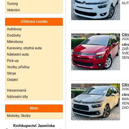
AUT
Tuning
Veteráni
Užitková vozidla
Autobusy
Cit
Dodávky
2026
Mikrobusy
citr
Karavany, obytná auta
ZAŘ
SVÍ
Nákladní auta
SEN
Pick-up
Vozíky, přívěsy
Stroje
Ostatní
Cit
2026
Havarovaná
citr
Náhradní díly
MAN
XEN
ZAD
Moto
Motorky, Skútry
Knihkupectví Jasmínka