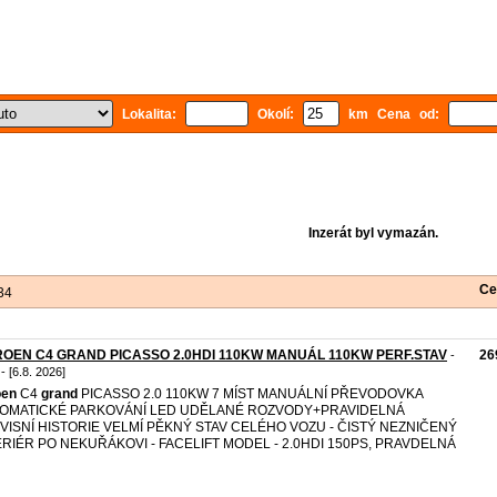
Lokalita:
Okolí:
km Cena od:
Inzerát byl vymazán.
Ce
34
ROEN C4 GRAND PICASSO 2.0HDI 110KW MANUÁL 110KW PERF.STAV
26
-
- [6.8. 2026]
oen
C4
grand
PICASSO 2.0 110KW 7 MÍST MANUÁLNÍ PŘEVODOVKA
OMATICKÉ PARKOVÁNÍ LED UDĚLANÉ ROZVODY+PRAVIDELNÁ
VISNÍ HISTORIE VELMÍ PĚKNÝ STAV CELÉHO VOZU - ČISTÝ NEZNIČENÝ
ERIÉR PO NEKUŘÁKOVI - FACELIFT MODEL - 2.0HDI 150PS, PRAVDELNÁ