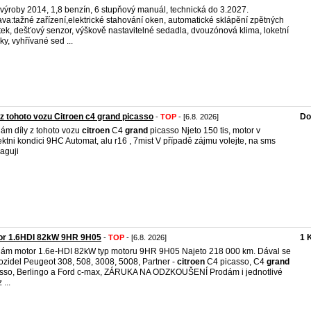
výroby 2014, 1,8 benzín, 6 stupňový manuál, technická do 3.2027.
va:tažné zařízení,elektrické stahování oken, automatické sklápění zpětných
tek, dešťový senzor, výškově nastavitelné sedadla, dvouzónová klima, loketní
ky, vyhřívané sed ...
 z tohoto vozu Citroen c4 grand picasso
Do
-
TOP
- [6.8. 2026]
ám díly z tohoto vozu
citroen
C4
grand
picasso Njeto 150 tis, motor v
ektni kondici 9HC Automat, alu r16 , 7mist V případě zájmu volejte, na sms
aguji
or 1.6HDI 82kW 9HR 9H05
1 
-
TOP
- [6.8. 2026]
ám motor 1.6e-HDI 82kW typ motoru 9HR 9H05 Najeto 218 000 km. Dával se
ozidel Peugeot 308, 508, 3008, 5008, Partner -
citroen
C4 picasso, C4
grand
sso, Berlingo a Ford c-max, ZÁRUKA NA ODZKOUŠENÍ Prodám i jednotlivé
 ...