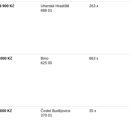
9 900 Kč
Uherské Hradiště
263 x
688 01
 000 Kč
Brno
863 x
625 00
 000 Kč
České Budějovice
35 x
370 01