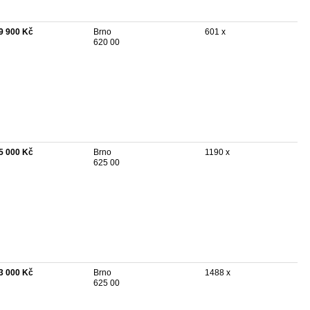
9 900 Kč
Brno
601 x
620 00
5 000 Kč
Brno
1190 x
625 00
3 000 Kč
Brno
1488 x
625 00