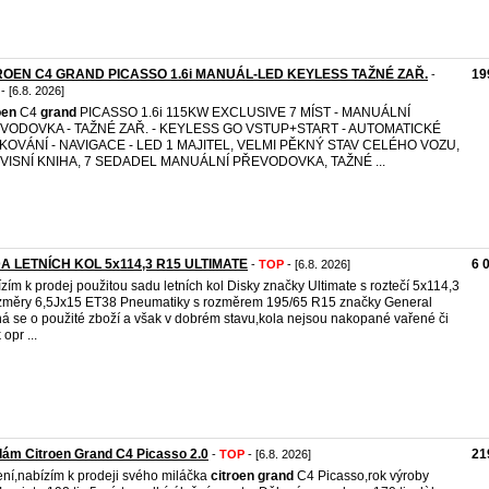
ROEN C4 GRAND PICASSO 1.6i MANUÁL-LED KEYLESS TAŽNÉ ZAŘ.
19
-
- [6.8. 2026]
oen
C4
grand
PICASSO 1.6i 115KW EXCLUSIVE 7 MÍST - MANUÁLNÍ
VODOVKA - TAŽNÉ ZAŘ. - KEYLESS GO VSTUP+START - AUTOMATICKÉ
KOVÁNÍ - NAVIGACE - LED 1 MAJITEL, VELMI PĚKNÝ STAV CELÉHO VOZU,
VISNÍ KNIHA, 7 SEDADEL MANUÁLNÍ PŘEVODOVKA, TAŽNÉ ...
A LETNÍCH KOL 5x114,3 R15 ULTIMATE
6 
-
TOP
- [6.8. 2026]
zím k prodej použitou sadu letních kol Disky značky Ultimate s roztečí 5x114,3
změry 6,5Jx15 ET38 Pneumatiky s rozměrem 195/65 R15 značky General
á se o použité zboží a však v dobrém stavu,kola nejsou nakopané vařené či
 opr ...
ám Citroen Grand C4 Picasso 2.0
21
-
TOP
- [6.8. 2026]
ní,nabízím k prodeji svého miláčka
citroen
grand
C4 Picasso,rok výroby