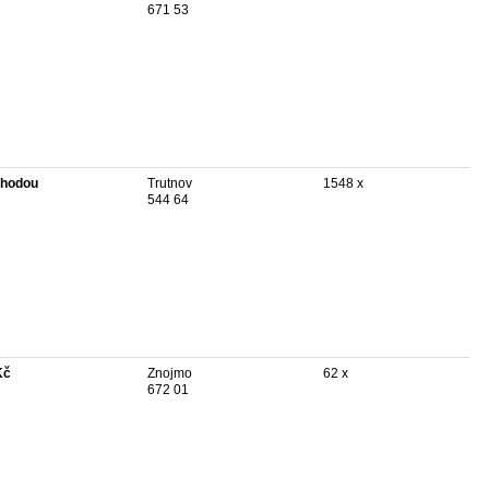
671 53
hodou
Trutnov
1548 x
544 64
Kč
Znojmo
62 x
672 01