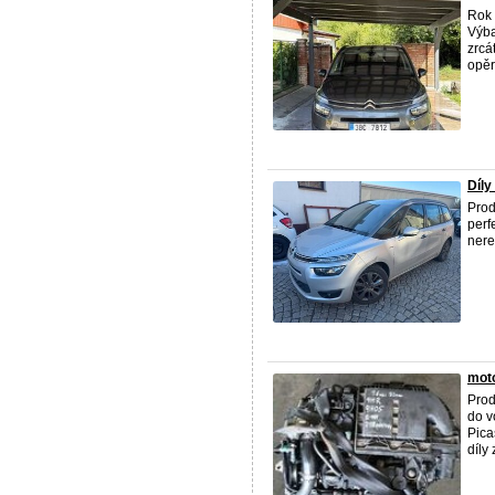
Rok 
Výba
zrcá
opěr
Díly
Prod
perf
nere
mot
Prod
do v
Pica
díly z