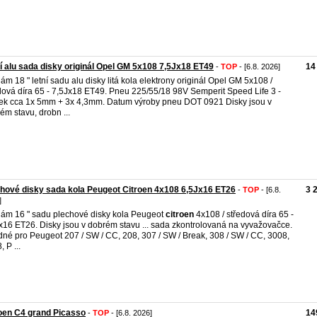
í alu sada disky originál Opel GM 5x108 7,5Jx18 ET49
14
-
TOP
- [6.8. 2026]
ám 18 " letní sadu alu disky litá kola elektrony originál Opel GM 5x108 /
dová díra 65 - 7,5Jx18 ET49. Pneu 225/55/18 98V Semperit Speed Life 3 -
ek cca 1x 5mm + 3x 4,3mm. Datum výroby pneu DOT 0921 Disky jsou v
ém stavu, drobn ...
hové disky sada kola Peugeot Citroen 4x108 6,5Jx16 ET26
3 
-
TOP
- [6.8.
]
ám 16 " sadu plechové disky kola Peugeot
citroen
4x108 / středová díra 65 -
x16 ET26. Disky jsou v dobrém stavu ... sada zkontrolovaná na vyvažovačce.
né pro Peugeot 207 / SW / CC, 208, 307 / SW / Break, 308 / SW / CC, 3008,
 P ...
oen C4 grand Picasso
14
-
TOP
- [6.8. 2026]