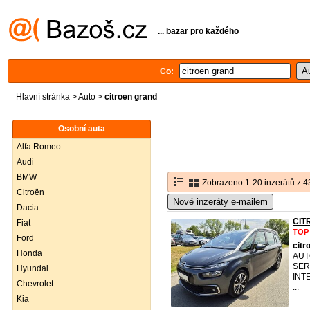
... bazar pro každého
Co:
Hlavní stránka
>
Auto
>
citroen grand
Osobní auta
Alfa Romeo
Audi
BMW
Zobrazeno 1-20 inzerátů z 4
Citroën
Nové inzeráty e-mailem
Dacia
CIT
Fiat
TOP
Ford
citr
Honda
AUT
SER
Hyundai
INT
Chevrolet
...
Kia