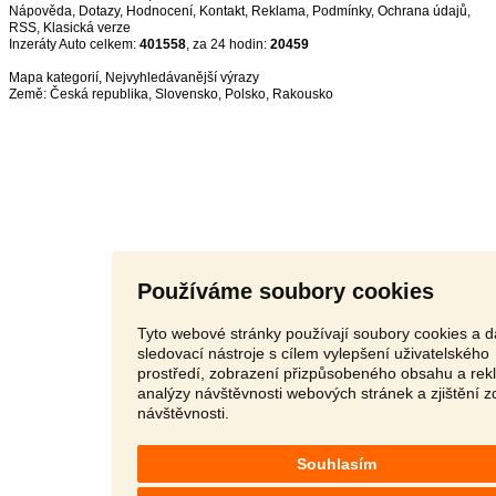
Nápověda
,
Dotazy
,
Hodnocení
,
Kontakt
,
Reklama
,
Podmínky
,
Ochrana údajů
,
RSS
,
Inzeráty Auto celkem:
401558
, za 24 hodin:
20459
Mapa kategorií
,
Nejvyhledávanější výrazy
Země:
Česká republika
,
Slovensko
,
Polsko
,
Rakousko
Používáme soubory cookies
Tyto webové stránky používají soubory cookies a d
sledovací nástroje s cílem vylepšení uživatelského
prostředí, zobrazení přizpůsobeného obsahu a rek
analýzy návštěvnosti webových stránek a zjištění z
návštěvnosti.
Souhlasím