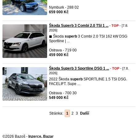
Nymburk - 288 02
659 000 Kč
Škoda Superb 3 Combi 2.0 TSI 1 ...
-
TOP
- [7.8.
2026]
◼︎ Škoda
superb
3 Combi 2.0 TSI 162 kW DSG
Sportline | ...
Ostrava - 719 00
459 000 Kč
Škoda Superb 3 Sportline DSG 1 ...
-
TOP
- [7.8.
2026]
2022 Škoda
superb
SPORTLINE 1.5 TSI DSG.
FACELIFT. Supe ...
Ostrava - 700 30
549 000 Kč
Stránka:
1
2
3
Další
©2026 Bazoš -
Inzerce, Bazar