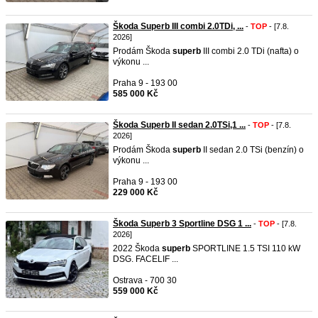
Škoda Superb III combi 2.0TDi, ...
-
TOP
- [7.8.
2026]
Prodám Škoda
superb
III combi 2.0 TDi (nafta) o
výkonu ...
Praha 9 - 193 00
585 000 Kč
Škoda Superb II sedan 2.0TSi,1 ...
-
TOP
- [7.8.
2026]
Prodám Škoda
superb
II sedan 2.0 TSi (benzín) o
výkonu ...
Praha 9 - 193 00
229 000 Kč
Škoda Superb 3 Sportline DSG 1 ...
-
TOP
- [7.8.
2026]
2022 Škoda
superb
SPORTLINE 1.5 TSI 110 kW
DSG. FACELIF ...
Ostrava - 700 30
559 000 Kč