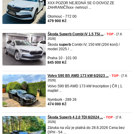
XXX POZOR NEJEDNÁ SE O DOVOZ ZE
ZAHRANIČÍ!xxx- nehrozí ...
Olomouc - 772 00
479 900 Kč
Škoda Superb Combi iV 1.5 TSI ...
-
TOP
- [7.8.
2026]
Škoda
superb
Combi iV, 150 kW (204 koní) /
model 2025 / ...
Praha 10 - 101 00
845 000 Kč
Volvo S90 B5 AWD 173 kW 6/2023 ...
-
TOP
- [7.8.
2026]
Volvo S90 B5 AWD 173 kW Inscription | ČR | 1.
majitel ...
Nymburk - 289 26
474 000 Kč
Škoda Superb 4 2.0 TDI 8/2024 ...
-
TOP
- [7.8.
2026]
Záruka na vůz je platná do 28.8.2026 Cena bez
DPH - 54 ...