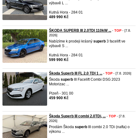
výbavě L ...
Kutná Hora - 284 01
489 990 Kč
ŠKODA SUPERB III 2.0TDI 110kW ...
-
TOP
- [7.8.
2026]
Nabízíme k prodeji krásný
superb
3 facelift ve
výbavě S ...
Kutná Hora - 284 01
599 990 Kč
Škoda Superb III FL 2.0 TDI 1 ...
-
TOP
- [7.8. 2026]
Škoda
superb
III Facelift Combi DSG 2023
Motorizac ...
Plzeň - 301 00
459 900 Kč
Škoda Superb III combi 2.0TDi, ...
-
TOP
- [7.8.
2026]
Prodám Škoda
superb
III combi 2.0 TDi (nafta) o
výkonu ...