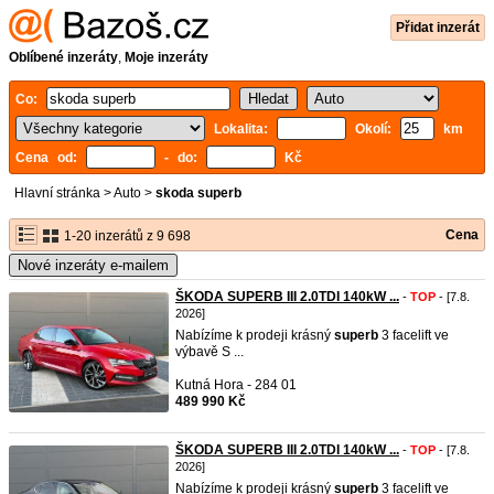
Přidat inzerát
Oblíbené inzeráty
,
Moje inzeráty
Co:
Lokalita:
Okolí:
km
Cena od:
- do:
Kč
Hlavní stránka
>
Auto
>
skoda superb
Cena
1-20 inzerátů z 9 698
Nové inzeráty e-mailem
ŠKODA SUPERB III 2.0TDI 140kW ...
-
TOP
- [7.8.
2026]
Nabízíme k prodeji krásný
superb
3 facelift ve
výbavě S ...
Kutná Hora - 284 01
489 990 Kč
ŠKODA SUPERB III 2.0TDI 140kW ...
-
TOP
- [7.8.
2026]
Nabízíme k prodeji krásný
superb
3 facelift ve