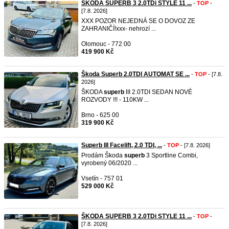
ŠKODA SUPERB 3 2.0TDi STYLE 11 ...
-
TOP
-
[7.8. 2026]
XXX POZOR NEJEDNÁ SE O DOVOZ ZE
ZAHRANIČÍ!xxx- nehrozí ...
Olomouc - 772 00
419 900 Kč
Škoda Superb 2.0TDI AUTOMAT SE ...
-
TOP
- [7.8.
2026]
ŠKODA
superb
III 2.0TDI SEDAN NOVÉ
ROZVODY !!! ​- 110KW ...
Brno - 625 00
319 900 Kč
Superb III Facelift, 2.0 TDI, ...
-
TOP
- [7.8. 2026]
Prodám Škoda
superb
3 Sportline Combi,
vyrobený 06/2020 ...
Vsetín - 757 01
529 000 Kč
ŠKODA SUPERB 3 2.0TDi STYLE 11 ...
-
TOP
-
[7.8. 2026]