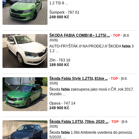
1.2 TSi 8 ...
Šumperk - 787 01
249 000 Kč
ŠKODA FABIA COMBI III • 1.2TSI ...
-
TOP
- [8.8.
2026]
AUTO-FRYŠTÁK /// NA PRODEJ /// ŠKODA
fabia
3
1.2 ...
Zlín - 763 16
189 000 Kč
Škoda Fabia Style 1.2TSI, 81kw ...
-
TOP
- [8.8.
2026]
Škoda
fabia
zakoupena jako nová v ČR ,rok 2017.
Vozidlo ...
Opava - 747 14
249 900 Kč
Škoda Fabia 1.0TSI, 70kw, 2020 ...
-
TOP
- [8.8.
2026]
Škoda
fabia
1.0tsi Ambiente uvedena do provozu
5/2020. ...