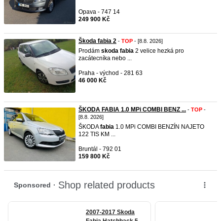
Opava - 747 14
249 900 Kč
Škoda fabia 2
-
TOP
- [8.8. 2026]
Prodám
skoda
fabia
2 velice hezká pro
zacátecníka nebo ...
Praha - východ - 281 63
46 000 Kč
ŠKODA FABIA 1.0 MPi COMBI BENZ ...
-
TOP
-
[8.8. 2026]
ŠKODA
fabia
1.0 MPi COMBI BENZÍN NAJETO
122 TIS KM ...
Bruntál - 792 01
159 800 Kč