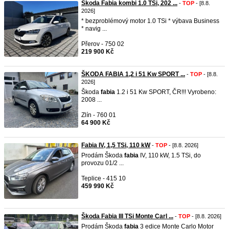
Škoda Fabia kombi 1.0 TSi, 202 ...
-
TOP
- [8.8.
2026]
* bezproblémový motor 1.0 TSi * výbava Business
* navig ...
Přerov - 750 02
219 900 Kč
ŠKODA FABIA 1,2 i 51 Kw SPORT ...
-
TOP
- [8.8.
2026]
Škoda
fabia
1.2 i 51 Kw SPORT, ČR!!! Vyrobeno:
2008 ...
Zlín - 760 01
64 900 Kč
Fabia IV, 1,5 TSi, 110 kW
-
TOP
- [8.8. 2026]
Prodám Škoda
fabia
IV, 110 kW, 1.5 TSi, do
provozu 01/2 ...
Teplice - 415 10
459 990 Kč
Škoda Fabia III TSi Monte Carl ...
-
TOP
- [8.8. 2026]
Prodám Škoda
fabia
3 edice Monte Carlo Motor