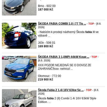
Brno - 602 00
187 000 Kč
ŠKODA FABIA COMBI 1,0 i 77 Tis ...
-
TOP
- [8.8.
2026]
- Nabízím k prodeji nádherný Škoda
fabia
III ve
výbavě ...
Jičín - 506 01
169 800 Kč
ŠKODA FABIA 3 1,0MPi 44kW Koup ...
-
TOP
-
[8.8. 2026]
XXX POZOR NEJEDNÁ SE O DOVOZ ZE
ZAHRANIČÍ!xxx- nehrozí ...
Olomouc - 772 00
219 900 Kč
Škoda Fabia 2 1.4i 16V 63kw Se ...
-
TOP
- [8.8.
2026]
Škoda
fabia
2 (II) Combi 1.4i 16V 63kW Style
Edition. ...