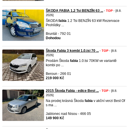
ŠKODA FABIA 1.2 Tsi BENZÍN 63 ...
-
TOP
- [8.8.
2026]
ŠKODA
fabia
1.2 Tsi BENZÍN 63 kW Rezervace
Prohlídky ...
Bruntál - 792 01
Dohodou
Škoda Fabia 3 kombi 1.0.tsi 70 ...
-
TOP
- [8.8.
2026]
Prodám Škoda
fabia
1.0.tsi 70KW ve variantě
kombi po ...
Beroun - 266 01
219 000 Kč
2015 Škoda Fabia - edice Best ...
-
TOP
- [8.8.
2026]
Na prodej krásná Škoda
fabia
v akční verzi Best Of
s ma ...
Jablonec nad Nisou - 466 05
149 900 Kč