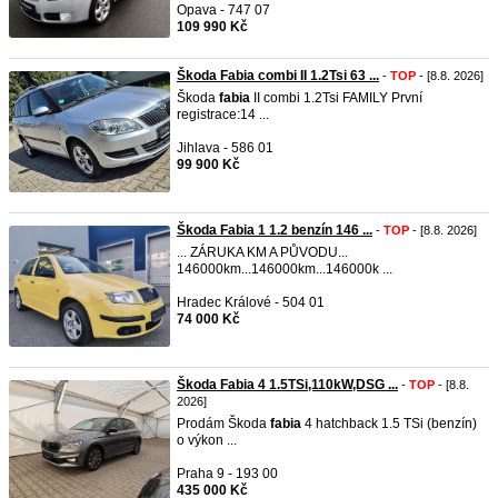
Opava - 747 07
109 990 Kč
Škoda Fabia combi II 1.2Tsi 63 ...
-
TOP
- [8.8. 2026]
Škoda
fabia
II combi 1.2Tsi FAMILY První
registrace:14 ...
Jihlava - 586 01
99 900 Kč
Škoda Fabia 1 1.2 benzín 146 ...
-
TOP
- [8.8. 2026]
... ZÁRUKA KM A PŮVODU...
146000km...146000km...146000k ...
Hradec Králové - 504 01
74 000 Kč
Škoda Fabia 4 1.5TSi,110kW,DSG ...
-
TOP
- [8.8.
2026]
Prodám Škoda
fabia
4 hatchback 1.5 TSi (benzín)
o výkon ...
Praha 9 - 193 00
435 000 Kč