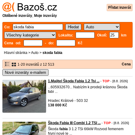
Přidat inzerát
Oblíbené inzeráty
,
Moje inzeráty
Co:
Lokalita:
Okolí:
km
Cena od:
- do:
Kč
Hlavní stránka
>
Auto
>
skoda fabia
Cena
1-20 inzerátů z 12 513
Nové inzeráty e-mailem
1.Majitel Škoda Fabia 1.2 Tsi ...
-
TOP
- [8.8. 2026]
...605932670... Nabízím k prodeji krásnou Škoda
fabi ...
Hradec Králové - 503 32
138 000 Kč
Škoda Fabia III Combi 1.2 TSI ...
-
TOP
- [8.8. 2026]
Škoda
fabia
3 1.2 TSi 66kW Rozvod řemenem
Nyní nové le ...