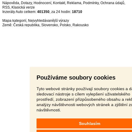
Nápověda
,
Dotazy
,
Hodnocení
,
Kontakt
,
Reklama
,
Podmínky
,
Ochrana údajů
,
RSS
,
Inzeráty Auto celkem:
401350
, za 24 hodin:
18710
Mapa kategorií
,
Nejvyhledávanější výrazy
Země:
Česká republika
,
Slovensko
,
Polsko
,
Rakousko
Používáme soubory cookies
Tyto webové stránky používají soubory cookies a d
sledovací nástroje s cílem vylepšení uživatelského
prostředí, zobrazení přizpůsobeného obsahu a rek
analýzy návštěvnosti webových stránek a zjištění z
návštěvnosti.
Souhlasím