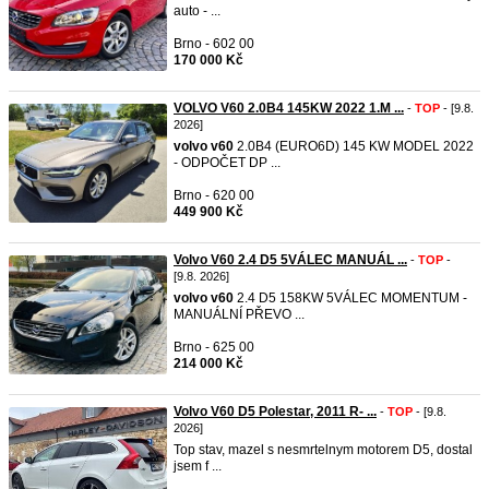
auto - ...
Brno - 602 00
170 000 Kč
VOLVO V60 2.0B4 145KW 2022 1.M ...
-
TOP
- [9.8.
2026]
volvo
v60
2.0B4 (EURO6D) 145 KW MODEL 2022
- ODPOČET DP ...
Brno - 620 00
449 900 Kč
Volvo V60 2.4 D5 5VÁLEC MANUÁL ...
-
TOP
-
[9.8. 2026]
volvo
v60
2.4 D5 158KW 5VÁLEC MOMENTUM -
MANUÁLNÍ PŘEVO ...
Brno - 625 00
214 000 Kč
Volvo V60 D5 Polestar, 2011 R- ...
-
TOP
- [9.8.
2026]
Top stav, mazel s nesmrtelnym motorem D5, dostal
jsem f ...