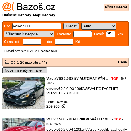
Přidat inzerát
Oblíbené inzeráty
,
Moje inzeráty
Co:
Lokalita:
Okolí:
km
Cena od:
- do:
Kč
Hlavní stránka
>
Auto
>
volvo v60
Cena
1-20 inzerátů z 443
Nové inzeráty e-mailem
Volvo V60 2.0D3 5V AUTOMAT VÝH ...
-
TOP
- [9.8.
2026]
volvo
v60
2.0 D3 100KW 5VÁLEC FACELIFT
VERZE BEZ ADBLUE ...
Brno - 625 00
259 900 Kč
VOLVO V60 2.0D4 120KW 5VÁLEC M ...
-
TOP
-
[9.8. 2026]
volvo
v60
2.0D4 120kw 5Válec Facelift -zachovaly