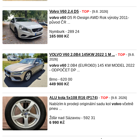
Volvo V60 2.4 D5
-
TOP
- [9.8. 2026]
volvo
v60
D5 R-Design AWD Rok výroby 2011-
původ ČR ...
Nymburk - 289 24
165 000 Kč
VOLVO V60 2.0B4 145KW 2022 1 M ...
-
TOP
- [9.8.
2026]
volvo
v60
2.0B4 (EURO6D) 145 KW MODEL 2022
- ODPOČET DP ...
Brno - 620 00
449 900 Kč
ALU kola 5x108 R16 (P174)
-
TOP
- [9.8. 2026]
Nabízím k prodeji originální sadu kol
volvo
včetně
pneu ...
Žďár nad Sázavou - 592 31
6 990 Kč