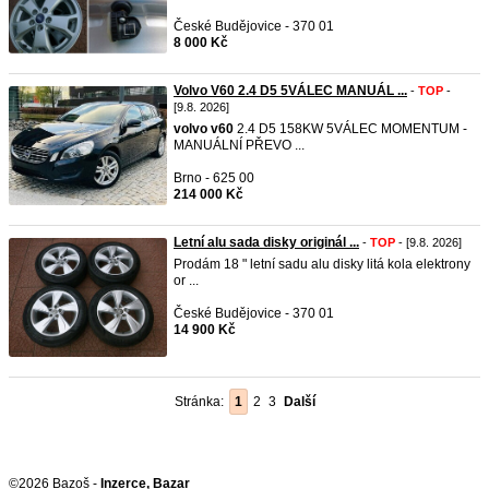
České Budějovice - 370 01
8 000 Kč
Volvo V60 2.4 D5 5VÁLEC MANUÁL ...
-
TOP
-
[9.8. 2026]
volvo
v60
2.4 D5 158KW 5VÁLEC MOMENTUM -
MANUÁLNÍ PŘEVO ...
Brno - 625 00
214 000 Kč
Letní alu sada disky originál ...
-
TOP
- [9.8. 2026]
Prodám 18 " letní sadu alu disky litá kola elektrony
or ...
České Budějovice - 370 01
14 900 Kč
Stránka:
1
2
3
Další
©2026 Bazoš -
Inzerce, Bazar