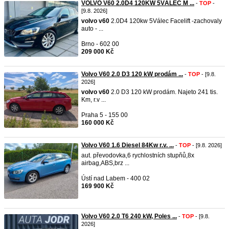
VOLVO V60 2.0D4 120KW 5VÁLEC M ...
-
TOP
-
[9.8. 2026]
volvo
v60
2.0D4 120kw 5Válec Facelift -zachovaly
auto - ...
Brno - 602 00
209 000 Kč
Volvo V60 2.0 D3 120 kW prodám ...
-
TOP
- [9.8.
2026]
volvo
v60
2.0 D3 120 kW prodám. Najeto 241 tis.
Km, r.v ...
Praha 5 - 155 00
160 000 Kč
Volvo V60 1.6 Diesel 84Kw r.v. ...
-
TOP
- [9.8. 2026]
aut. převodovka,6 rychlostních stupňů,8x
airbag,ABS,brz ...
Ústí nad Labem - 400 02
169 900 Kč
Volvo V60 2.0 T6 240 kW, Poles ...
-
TOP
- [9.8.
2026]