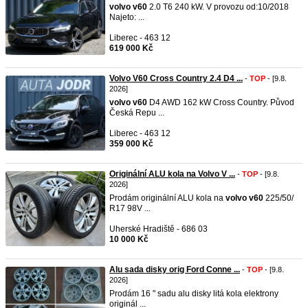
volvo
v60
2.0 T6 240 kW. V provozu od:10/2018
Najeto: ...
Liberec - 463 12
619 000 Kč
Volvo V60 Cross Country 2.4 D4 ...
-
TOP
- [9.8.
2026]
volvo
v60
D4 AWD 162 kW Cross Country. Původ
Česká Repu ...
Liberec - 463 12
359 000 Kč
Originální ALU kola na Volvo V ...
-
TOP
- [9.8.
2026]
Prodám originální ALU kola na
volvo
v60
225/50/
R17 98V ...
Uherské Hradiště - 686 03
10 000 Kč
Alu sada disky orig Ford Conne ...
-
TOP
- [9.8.
2026]
Prodám 16 " sadu alu disky litá kola elektrony
originál ...