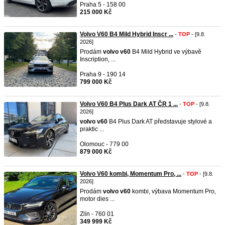
Praha 5 - 158 00
215 000 Kč
Volvo V60 B4 Mild Hybrid Inscr ...
-
TOP
- [9.8.
2026]
Prodám
volvo
v60
B4 Mild Hybrid ve výbavě
Inscription, ...
Praha 9 - 190 14
799 000 Kč
Volvo V60 B4 Plus Dark AT ČR 1 ...
-
TOP
- [9.8.
2026]
volvo
v60
B4 Plus Dark AT představuje stylové a
praktic ...
Olomouc - 779 00
879 000 Kč
Volvo V60 kombi, Momentum Pro, ...
-
TOP
- [9.8.
2026]
Prodám
volvo
v60
kombi, výbava Momentum Pro,
motor dies ...
Zlín - 760 01
349 999 Kč