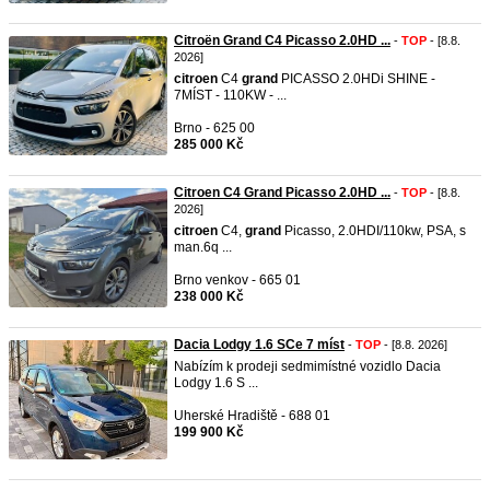
Citroën Grand C4 Picasso 2.0HD ...
-
TOP
- [8.8.
2026]
citroen
C4
grand
PICASSO 2.0HDi SHINE -
7MÍST - 110KW - ...
Brno - 625 00
285 000 Kč
Citroen C4 Grand Picasso 2.0HD ...
-
TOP
- [8.8.
2026]
citroen
C4,
grand
Picasso, 2.0HDI/110kw, PSA, s
man.6q ...
Brno venkov - 665 01
238 000 Kč
Dacia Lodgy 1.6 SCe 7 míst
-
TOP
- [8.8. 2026]
Nabízím k prodeji sedmimístné vozidlo Dacia
Lodgy 1.6 S ...
Uherské Hradiště - 688 01
199 900 Kč