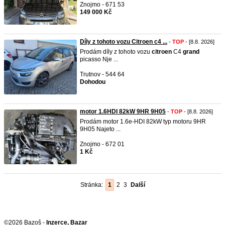
Znojmo - 671 53
149 000 Kč
Díly z tohoto vozu Citroen c4 ...
-
TOP
- [8.8. 2026]
Prodám díly z tohoto vozu
citroen
C4
grand
picasso Nje ...
Trutnov - 544 64
Dohodou
motor 1.6HDI 82kW 9HR 9H05
-
TOP
- [8.8. 2026]
Prodám motor 1.6e-HDI 82kW typ motoru 9HR
9H05 Najeto ...
Znojmo - 672 01
1 Kč
Stránka:
1
2
3
Další
©2026 Bazoš -
Inzerce, Bazar