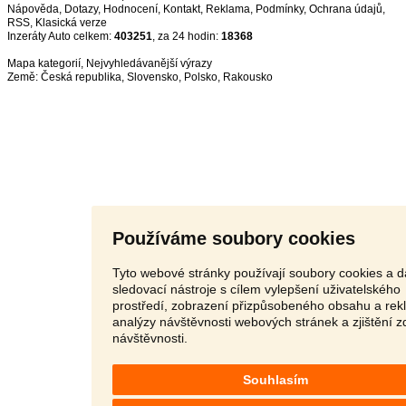
Nápověda
,
Dotazy
,
Hodnocení
,
Kontakt
,
Reklama
,
Podmínky
,
Ochrana údajů
,
RSS
,
Inzeráty Auto celkem:
403251
, za 24 hodin:
18368
Mapa kategorií
,
Nejvyhledávanější výrazy
Země:
Česká republika
,
Slovensko
,
Polsko
,
Rakousko
Používáme soubory cookies
Tyto webové stránky používají soubory cookies a d
sledovací nástroje s cílem vylepšení uživatelského
prostředí, zobrazení přizpůsobeného obsahu a rek
analýzy návštěvnosti webových stránek a zjištění z
návštěvnosti.
Souhlasím