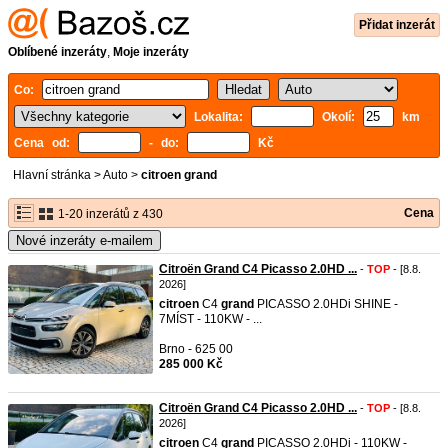
Přidat inzerát
Oblíbené inzeráty
,
Moje inzeráty
Co:
Lokalita:
Okolí:
km
Cena od:
- do:
Kč
Hlavní stránka
>
Auto
>
citroen grand
Cena
1-20 inzerátů z 430
Nové inzeráty e-mailem
Citroën Grand C4 Picasso 2.0HD ...
-
TOP
- [8.8.
2026]
citroen
C4
grand
PICASSO 2.0HDi SHINE -
7MÍST - 110KW - ...
Brno - 625 00
285 000 Kč
Citroën Grand C4 Picasso 2.0HD ...
-
TOP
- [8.8.
2026]
citroen
C4
grand
PICASSO 2.0HDi - 110KW -