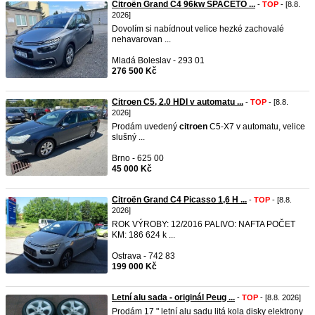
Citroën Grand C4 96kw SPACETO ...
-
TOP
- [8.8.
2026]
Dovolím si nabídnout velice hezké zachovalé
nehavarovan ...
Mladá Boleslav - 293 01
276 500 Kč
Citroen C5, 2.0 HDI v automatu ...
-
TOP
- [8.8.
2026]
Prodám uvedený
citroen
C5-X7 v automatu, velice
slušný ...
Brno - 625 00
45 000 Kč
Citroën Grand C4 Picasso 1,6 H ...
-
TOP
- [8.8.
2026]
ROK VÝROBY: 12/2016 PALIVO: NAFTA POČET
KM: 186 624 k ...
Ostrava - 742 83
199 000 Kč
Letní alu sada - originál Peug ...
-
TOP
- [8.8. 2026]
Prodám 17 " letní alu sadu litá kola disky elektrony