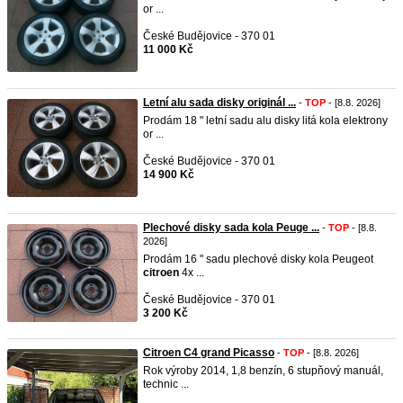
or ...
České Budějovice - 370 01
11 000 Kč
Letní alu sada disky originál ...
-
TOP
- [8.8. 2026]
Prodám 18 " letní sadu alu disky litá kola elektrony
or ...
České Budějovice - 370 01
14 900 Kč
Plechové disky sada kola Peuge ...
-
TOP
- [8.8.
2026]
Prodám 16 " sadu plechové disky kola Peugeot
citroen
4x ...
České Budějovice - 370 01
3 200 Kč
Citroen C4 grand Picasso
-
TOP
- [8.8. 2026]
Rok výroby 2014, 1,8 benzín, 6 stupňový manuál,
technic ...