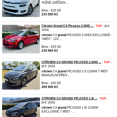
TAŽNÉ ZAŘÍZEN ...
Brno - 625 00
233 000 Kč
Citroën Grand C4 Picasso 2.0HD ...
-
TOP
- [8.8.
2026]
citroen
C4
grand
PICASSO 2.0HDi EXCLUSIVE -
7MÍST - 110 ...
Brno - 625 00
239 900 Kč
CITROEN C4 GRAND PICASSO 2.0HD ...
-
TOP
-
[8.8. 2026]
citroen
C4
grand
PICASSO 2.0 110KW 7 MÍST
MANUÁLNÍ PŘEV ...
Brno - 620 00
269 900 Kč
CITROEN C4 GRAND PICASSO 1.6i ...
-
TOP
-
[8.8. 2026]
citroen
C4
grand
PICASSO 1.6i 115KW
EXCLUSIVE 7 MÍST - ...