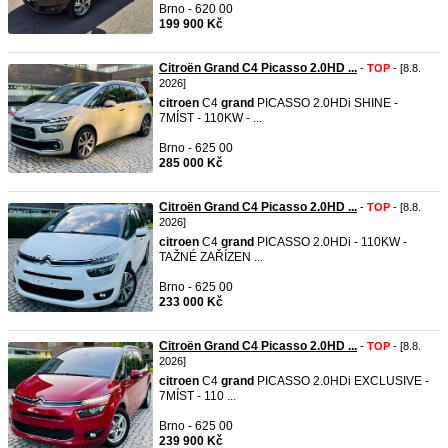
Brno - 620 00
199 900 Kč
Citroën Grand C4 Picasso 2.0HD ...
-
TOP
- [8.8.
2026]
citroen
C4
grand
PICASSO 2.0HDi SHINE -
7MÍST - 110KW - ...
Brno - 625 00
285 000 Kč
Citroën Grand C4 Picasso 2.0HD ...
-
TOP
- [8.8.
2026]
citroen
C4
grand
PICASSO 2.0HDi - 110KW -
TAŽNÉ ZAŘÍZEN ...
Brno - 625 00
233 000 Kč
Citroën Grand C4 Picasso 2.0HD ...
-
TOP
- [8.8.
2026]
citroen
C4
grand
PICASSO 2.0HDi EXCLUSIVE -
7MÍST - 110 ...
Brno - 625 00
239 900 Kč