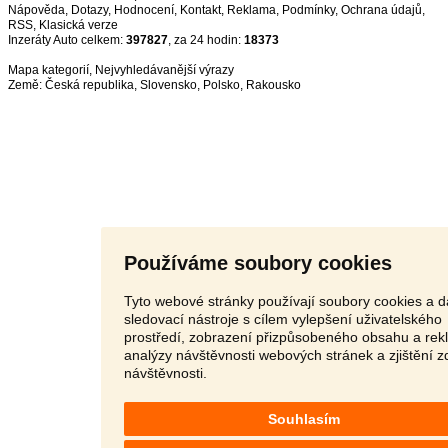
Nápověda
,
Dotazy
,
Hodnocení
,
Kontakt
,
Reklama
,
Podmínky
,
Ochrana údajů
,
RSS
,
Inzeráty Auto celkem:
397827
, za 24 hodin:
18373
Mapa kategorií
,
Nejvyhledávanější výrazy
Země:
Česká republika
,
Slovensko
,
Polsko
,
Rakousko
Používáme soubory cookies
Tyto webové stránky používají soubory cookies a d
sledovací nástroje s cílem vylepšení uživatelského
prostředí, zobrazení přizpůsobeného obsahu a rek
analýzy návštěvnosti webových stránek a zjištění z
návštěvnosti.
Souhlasím