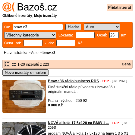
Přidat inzerát
Oblíbené inzeráty
,
Moje inzeráty
Co:
Lokalita:
Okolí:
km
Cena od:
- do:
Kč
Hlavní stránka
>
Auto
>
bmw z3
Cena
1-20 inzerátů z 223
Nové inzeráty e-mailem
Bmw e36 rádio business RDS
-
TOP
- [9.8. 2026]
Plně funkční rádio původem z
bmw
e36 +
originální manuá ...
Praha - východ - 250 92
8 000 Kč
NOVÁ al kola 17 5x120 na BMW 1 ...
-
TOP
- [9.8.
2026]
prodám NOVÁ al kola 17 5x120 na
bmw
1 3 5 X1