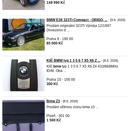
149 990 Kč
BMW E36 323Ti Compact - ORIGO, ...
- [9.8. 2026]
Prodám originální 323Ti Výroba 12/1997
Dovezeno d ...
Praha 9 - 190 00
85 000 Kč
Klíč BMW typ 1 3 5 6 7 X5 X6 Z ...
- [8.8. 2026]
Klíč
bmw
typ 1 3 5 6 7 X5 X6 Z4 433/868MHz
ID46. Oba ...
Praha 10 - 100 00
300 Kč
Bmw Z3
- [8.8. 2026]
Prodám větrnou clonu bmw z3 ...
Plzeň - 301 00
1 500 Kč