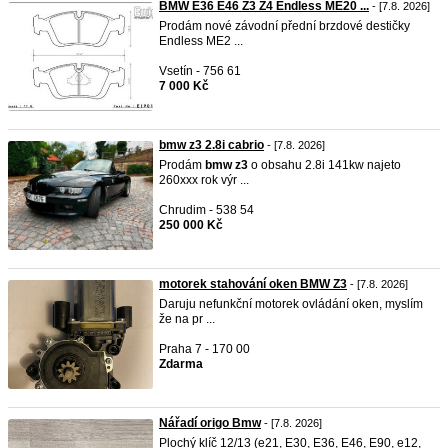
BMW E36 E46 Z3 Z4 Endless ME20 ...
- [7.8. 2026]
Prodám nové závodní přední brzdové destičky
Endless ME2 ...
Vsetín - 756 61
7 000 Kč
bmw z3 2.8i cabrio
- [7.8. 2026]
Prodám
bmw
z3
o obsahu 2.8i 141kw najeto
260xxx rok výr ...
Chrudim - 538 54
250 000 Kč
motorek stahování oken BMW Z3
- [7.8. 2026]
Daruju nefunkční motorek ovládání oken, myslím
že na pr ...
Praha 7 - 170 00
Zdarma
Nářadí origo Bmw
- [7.8. 2026]
Plochý klíč 12/13 (e21, E30, E36, E46, E90, e12,