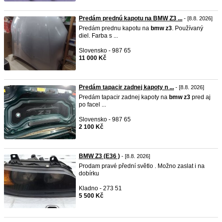
Predám prednú kapotu na BMW Z3 ...
- [8.8. 2026]
Predám prednu kapotu na
bmw
z3
. Používaný
diel. Farba s ...
Slovensko - 987 65
11 000 Kč
Predám tapacir zadnej kapoty n ...
- [8.8. 2026]
Predám tapacir zadnej kapoty na
bmw
z3
pred aj
po facel ...
Slovensko - 987 65
2 100 Kč
BMW Z3 (E36 )
- [8.8. 2026]
Prodam pravé přední světlo . Možno zaslat i na
dobírku
Kladno - 273 51
5 500 Kč