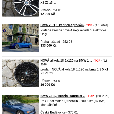
X3 Z1
z3
...
Přerov - 751 01
12 990 Kč
BMW Z3 3,0i kabriolet prodám
-
TOP
- [9.8. 2026]
Plátěná střecha nová 4 roky, ovládání elektrické.
Origi ...
Praha - západ - 252 08
333 000 Kč
NOVÁ al kola 18 5x120 na BMW 1 ...
-
TOP
- [9.8.
2026]
prodám NOVÁ al kola 18 5x120 na
bmw
1 3 5 X1
X3 Z1
z3
...
Přerov - 751 01
16 000 Kč
BMW Z3 1,9 benzín -kabriolet ...
-
TOP
- [9.8. 2026]
Rok 1999 motor 1,9 benzín 220000km ,87 kW ,
Manuální př ...
České Budějovice - 375 01