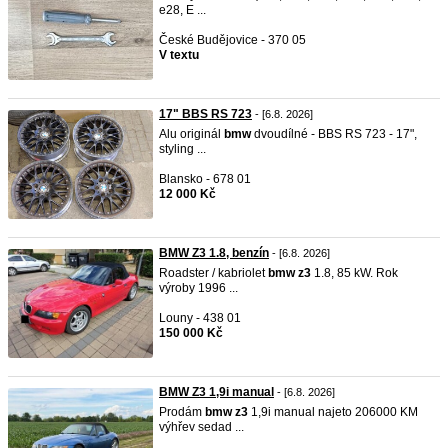
e28, E ...
České Budějovice - 370 05
V textu
17" BBS RS 723
- [6.8. 2026]
Alu originál
bmw
dvoudílné - BBS RS 723 - 17",
styling ...
Blansko - 678 01
12 000 Kč
BMW Z3 1.8, benzín
- [6.8. 2026]
Roadster / kabriolet
bmw
z3
1.8, 85 kW. Rok
výroby 1996 ...
Louny - 438 01
150 000 Kč
BMW Z3 1,9i manual
- [6.8. 2026]
Prodám
bmw
z3
1,9i manual najeto 206000 KM
výhřev sedad ...