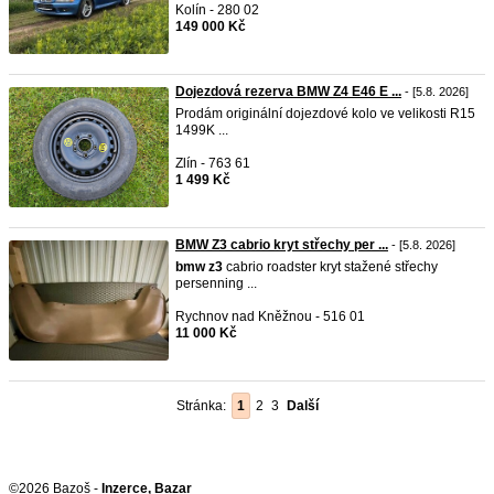
Kolín - 280 02
149 000 Kč
Dojezdová rezerva BMW Z4 E46 E ...
- [5.8. 2026]
Prodám originální dojezdové kolo ve velikosti R15
1499K ...
Zlín - 763 61
1 499 Kč
BMW Z3 cabrio kryt střechy per ...
- [5.8. 2026]
bmw
z3
cabrio roadster kryt stažené střechy
persenning ...
Rychnov nad Kněžnou - 516 01
11 000 Kč
Stránka:
1
2
3
Další
©2026 Bazoš -
Inzerce, Bazar