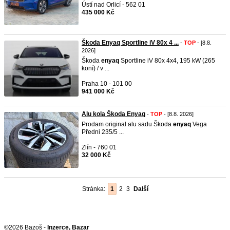
Ústí nad Orlicí - 562 01
435 000 Kč
Škoda Enyaq Sportline iV 80x 4 ...
-
TOP
- [8.8.
2026]
Škoda
enyaq
Sportline iV 80x 4x4, 195 kW (265
koní) / v ...
Praha 10 - 101 00
941 000 Kč
Alu kola Škoda Enyaq
-
TOP
- [8.8. 2026]
Prodam original alu sadu Škoda
enyaq
Vega
Předni 235/5 ...
Zlín - 760 01
32 000 Kč
Stránka:
1
2
3
Další
©2026 Bazoš -
Inzerce, Bazar