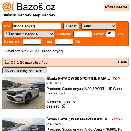
Přidat inzerát
Oblíbené inzeráty
,
Moje inzeráty
Co:
Lokalita:
Okolí:
km
Cena od:
- do:
Kč
Hlavní stránka
>
Auto
>
skoda enyaq
Cena
1-20 inzerátů z 469
Nové inzeráty e-mailem
Škoda ENYAQ iV 80 SPORTLINE MA ...
-
TOP
-
[8.8. 2026]
Prodáme Škoda
enyaq
iV80 SPORTLINE Cena
699.990,-Kč ...
Šumperk - 788 16
699 990 Kč
Škoda ENYAQ iV 60 MATRIX KAMER ...
-
TOP
-
[8.8. 2026]
Prodáme Škodu
enyaq
iV 60 Cena 479.990,-Kč