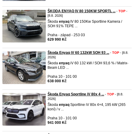
ŠKODA ENYAQ IV 80 150KW SPORTL ...
-
TOP
-
[8.8. 2026]
Škoda
enyaq
IV 80 150Kw Sportline Kamera /
SOH 91% TEPE ...
Praha - západ - 253 03
629 990 Kč
Škoda Enyaq iV 60 132kW SOH 93 ...
-
TOP
- [8.8.
2026]
Škoda
enyaq
iV 60 132 kW / SOH 93,6 % / Matrix-
Beam LED ...
Praha 10 - 101 00
638 000 Kč
Škoda Enyaq Sportline iV 80x 4 ...
-
TOP
- [8.8.
2026]
Škoda
enyaq
Sportline iV 80x 4×4, 195 kW (265
koní) / v ...
Praha 10 - 101 00
941 000 Kč