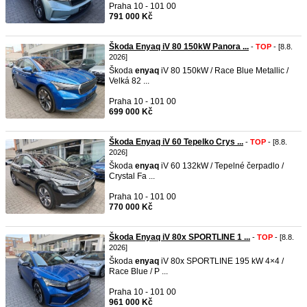
Praha 10 - 101 00
791 000 Kč
Škoda Enyaq iV 80 150kW Panora ...
-
TOP
- [8.8.
2026]
Škoda
enyaq
iV 80 150kW / Race Blue Metallic /
Velká 82 ...
Praha 10 - 101 00
699 000 Kč
Škoda Enyaq iV 60 Tepelko Crys ...
-
TOP
- [8.8.
2026]
Škoda
enyaq
iV 60 132kW / Tepelné čerpadlo /
Crystal Fa ...
Praha 10 - 101 00
770 000 Kč
Škoda Enyaq iV 80x SPORTLINE 1 ...
-
TOP
- [8.8.
2026]
Škoda
enyaq
iV 80x SPORTLINE 195 kW 4×4 /
Race Blue / P ...
Praha 10 - 101 00
961 000 Kč