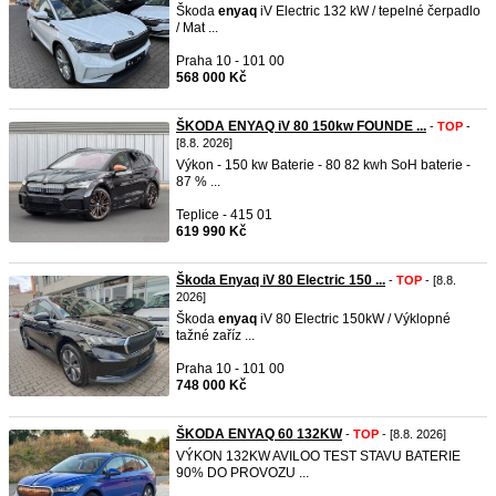
Škoda
enyaq
iV Electric 132 kW / tepelné čerpadlo
/ Mat ...
Praha 10 - 101 00
568 000 Kč
ŠKODA ENYAQ iV 80 150kw FOUNDE ...
-
TOP
-
[8.8. 2026]
Výkon - 150 kw Baterie - 80 82 kwh SoH baterie -
87 % ...
Teplice - 415 01
619 990 Kč
Škoda Enyaq iV 80 Electric 150 ...
-
TOP
- [8.8.
2026]
Škoda
enyaq
iV 80 Electric 150kW / Výklopné
tažné zaříz ...
Praha 10 - 101 00
748 000 Kč
ŠKODA ENYAQ 60 132KW
-
TOP
- [8.8. 2026]
VÝKON 132KW AVILOO TEST STAVU BATERIE
90% DO PROVOZU ...