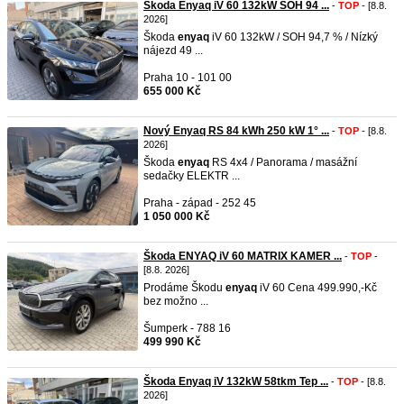
Škoda Enyaq iV 60 132kW SOH 94 ...
-
TOP
- [8.8.
2026]
Škoda
enyaq
iV 60 132kW / SOH 94,7 % / Nízký
nájezd 49 ...
Praha 10 - 101 00
655 000 Kč
Nový Enyaq RS 84 kWh 250 kW 1° ...
-
TOP
- [8.8.
2026]
Škoda
enyaq
RS 4x4 / Panorama / masážní
sedačky ELEKTR ...
Praha - západ - 252 45
1 050 000 Kč
Škoda ENYAQ iV 60 MATRIX KAMER ...
-
TOP
-
[8.8. 2026]
Prodáme Škodu
enyaq
iV 60 Cena 499.990,-Kč
bez možno ...
Šumperk - 788 16
499 990 Kč
Škoda Enyaq iV 132kW 58tkm Tep ...
-
TOP
- [8.8.
2026]