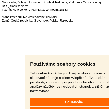
Nápověda
,
Dotazy
,
Hodnocení
,
Kontakt
,
Reklama
,
Podmínky
,
Ochrana údajů
,
RSS
,
Inzeráty Auto celkem:
403443
, za 24 hodin:
18383
Mapa kategorií
,
Nejvyhledávanější výrazy
Země:
Česká republika
,
Slovensko
,
Polsko
,
Rakousko
Používáme soubory cookies
Tyto webové stránky používají soubory cookies a d
sledovací nástroje s cílem vylepšení uživatelského
prostředí, zobrazení přizpůsobeného obsahu a rek
analýzy návštěvnosti webových stránek a zjištění z
návštěvnosti.
Souhlasím