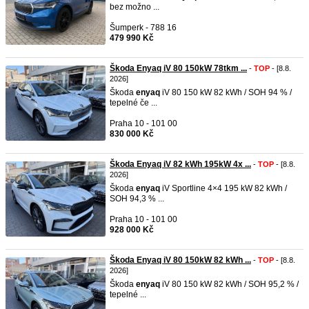
bez možno ...
Šumperk - 788 16
479 990 Kč
Škoda Enyaq iV 80 150kW 78tkm ...
-
TOP
- [8.8.
2026]
Škoda
enyaq
iV 80 150 kW 82 kWh / SOH 94 % /
tepelné če ...
Praha 10 - 101 00
830 000 Kč
Škoda Enyaq iV 82 kWh 195kW 4x ...
-
TOP
- [8.8.
2026]
Škoda
enyaq
iV Sportline 4×4 195 kW 82 kWh /
SOH 94,3 % ...
Praha 10 - 101 00
928 000 Kč
Škoda Enyaq iV 80 150kW 82 kWh ...
-
TOP
- [8.8.
2026]
Škoda
enyaq
iV 80 150 kW 82 kWh / SOH 95,2 % /
tepelné ...