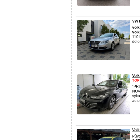
VW P
vol
vol
110 
dolož
Vol
TOP
“PR
NOV
výko
auto
Volk
Půvo