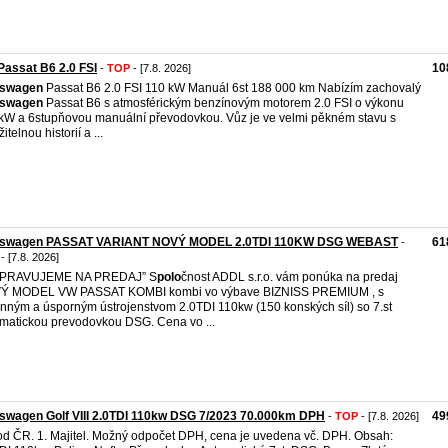
assat B6 2.0 FSI
10
-
TOP
- [7.8. 2026]
kswagen
Passat B6 2.0 FSI 110 kW Manuál 6st 188 000 km Nabízím zachovalý
kswagen
Passat B6 s atmosférickým benzínovým motorem 2.0 FSI o výkonu
kW a 6stupňovou manuální převodovkou. Vůz je ve velmi pěkném stavu s
itelnou historií a ...
kswagen PASSAT VARIANT NOVÝ MODEL 2.0TDI 110KW DSG WEBAST
61
-
- [7.8. 2026]
IPRAVUJEME NA PREDAJ” S
polo
čnost ADDL s.r.o. vám ponúka na predaj
Ý MODEL VW PASSAT KOMBI kombi vo výbave BIZNISS PREMIUM , s
nným a úsporným ústrojenstvom 2.0TDI 110kw (150 konských síl) so 7.st
matickou prevodovkou DSG. Cena vo ...
swagen Golf VIII 2.0TDI 110kw DSG 7/2023 70.000km DPH
49
-
TOP
- [7.8. 2026]
d ČR. 1. Majitel. Možný odpočet DPH, cena je uvedena vč. DPH. Obsah: