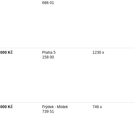
686 01
 000 Kč
Praha 5
1230 x
158 00
 000 Kč
Frýdek - Místek
746 x
739 51