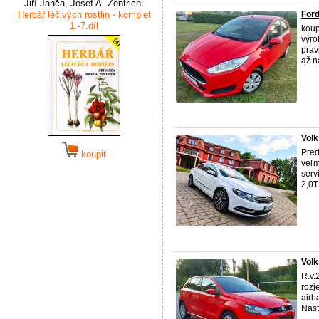
Jiří Janča, Josef A. Zentrich:
Herbář léčivých rostlin - komplet
For
1.-7.díl
koup
výro
prav
až n
Vol
Pre
koupit
veľm
serv
2,0T
Volk
R.v.
rozj
airb
Nasta