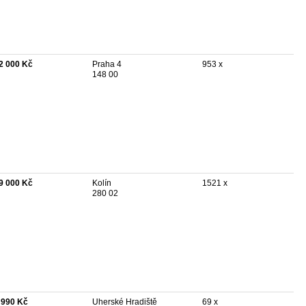
2 000 Kč
Praha 4
953 x
148 00
9 000 Kč
Kolín
1521 x
280 02
 990 Kč
Uherské Hradiště
69 x