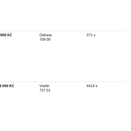
 000 Kč
Ostrava
371 x
708 00
9 000 Kč
Vsetín
4414 x
757 01