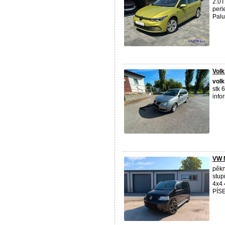
2.0T
perl
Palu
Vol
vol
stk 
info
VW M
pěk
stup
4x4 
PÍS