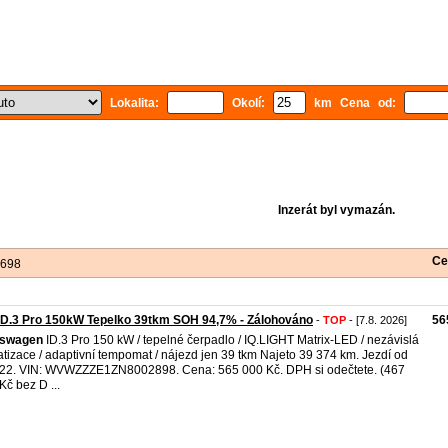
Lokalita:
Okolí:
km Cena od:
Inzerát byl vymazán.
Ce
 698
ID.3 Pro 150kW Tepelko 39tkm SOH 94,7% - Zálohováno
56
-
TOP
- [7.8. 2026]
kswagen
ID.3 Pro 150 kW / tepelné čerpadlo / IQ.LIGHT Matrix-LED / nezávislá
atizace / adaptivní tempomat / nájezd jen 39 tkm Najeto 39 374 km. Jezdí od
22. VIN: WVWZZZE1ZN8002898. Cena: 565 000 Kč. DPH si odečtete. (467
Kč bez D ...