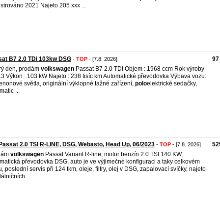
strováno 2021 Najeto 205 xxx ...
sat B7 2.0 TDi 103kw DSG
97
-
TOP
- [7.8. 2026]
rý den, prodám
volkswagen
Passat B7 2.0 TDI Objem : 1968 ccm Rok výroby
13 Výkon : 103 kW Najeto : 238 tisíc km Automatické převodovka Výbava vozu:
enonové světla, originální výklopné tažné zařízení,
polo
elektrické sedačky,
atic ...
assat 2.0 TSI R-LINE, DSG, Webasto, Head Up, 06/2023
52
-
TOP
- [7.8. 2026]
dám
volkswagen
Passat Variant R-line, motor benzín 2.0 TSI 140 KW,
matická převodovka DSG, auto je ve výjimečné konfiguraci a taky celkovém
u, poslední servis při 124 tkm, oleje, filtry, olej v DSG, zapalovací svíčky, najeto
álničních ...