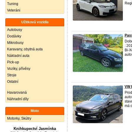
Regi
Tuning
Veteráni
Užitková vozidla
Autobusy
Pas
Dodávky
Dob
Mikrobusy
: 20
Karavany, obytná auta
Bi-X
autom
Nákladní auta
Pick-up
Vozíky, přívěsy
Stroje
Ostatní
VW P
Havarovaná
Pro
auto
Náhradní díly
stav
má d
Moto
Motorky, Skútry
Knihkupectví Jasmínka