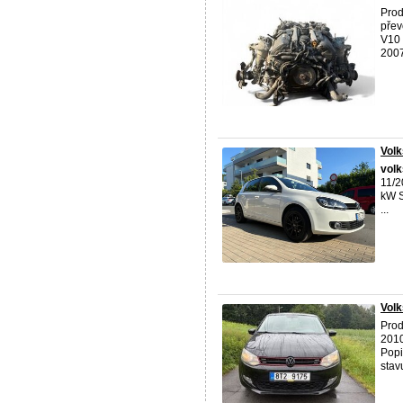
Prod
přev
V10 
2007
Volk
vol
11/2
kW S
...
Vol
Pro
2010
Popi
stavu.