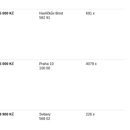
5 000 Kč
Havlíčkův Brod
691 x
582 91
5 000 Kč
Praha 10
4079 x
100 00
9 900 Kč
Svitavy
226 x
568 02