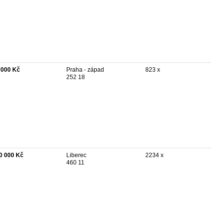
 000 Kč
Praha - západ
823 x
252 18
0 000 Kč
Liberec
2234 x
460 11