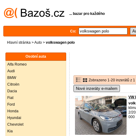
... bazar pro každého
Co:
Hlavní stránka
>
Auto
>
volkswagen polo
Osobní auta
Alfa Romeo
Audi
BMW
Zobrazeno 1-20 inzerátů z 1
Citroën
Nové inzeráty e-mailem
Dacia
VW 
Fiat
vol
Ford
klim
Honda
2/20
000 
Hyundai
Chevrolet
Kia