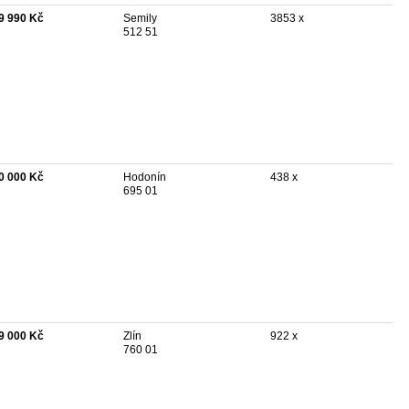
9 990 Kč
Semily
3853 x
512 51
0 000 Kč
Hodonín
438 x
695 01
9 000 Kč
Zlín
922 x
760 01