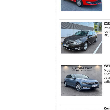
Vol
Prod
rych
DO, 
VW 
Pro
10/2
2x k
zaříz
Komp