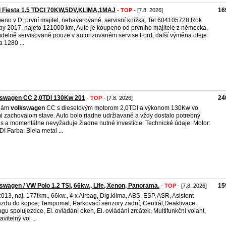
d Fiesta 1.5 TDCI 70KW,5DV,KLIMA,1MAJ
16
-
TOP
- [7.8. 2026]
eno v D,​ první majitel,​ nehavarované,​ servisní knížka,​ Tel 604105728,​Rok
by 2017, najeto 121000 km, Auto je koupeno od prvního majitele z německa,​
idelně servisované pouze v autorizovaném servise Ford,​ další výměna oleje
a 1280 ...
kswagen CC 2,0TDI 130Kw 201
24
-
TOP
- [7.8. 2026]
dám
volkswagen
CC s dieselovým motorom 2,0TDI a výkonom 130Kw vo
i zachovalom stave. Auto bolo riadne udržiavané a vždy dostalo potrebný
is a momentálne nevyžaduje žiadne nutné investície. Technické údaje: Motor:
DI Farba: Biela metal ...
swagen / VW Polo 1.2 TSi, 66kw., Life, Xenon, Panorama.
15
-
TOP
- [7.8. 2026]
2013, naj. 177tkm., 66kw., 4 x Airbag, Dig.klima, ABS, ESP, ASR, Asistent
ezdu do kopce, Tempomat, Parkovací senzory zadní, Centrál,Deaktivace
agu spolujezdce, El. ovládání oken, El. ovládání zrcátek, Multifunkční volant,
vitelný vol ...