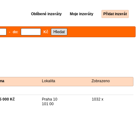
Oblíbené inzeráty
Moje inzeráty
Přidat inzerát
- do:
Kč
na
Lokalita
Zobrazeno
5 000 Kč
Praha 10
1032 x
101 00