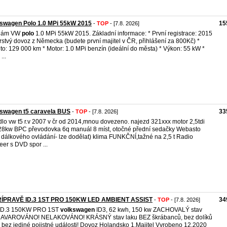
swagen Polo 1.0 MPi 55kW 2015
15
-
TOP
- [7.8. 2026]
dám VW
polo
1.0 MPi 55kW 2015. Základní informace: * První registrace: 2015
rstvý dovoz z Německa (budete první majitel v ČR, přihlášení za 800Kč) *
to: 129 000 km * Motor: 1.0 MPi benzín (ideální do města) * Výkon: 55 kW *
...
kswagen t5 caravela BUS
33
-
TOP
- [7.8. 2026]
dlo vw t5 r.v 2007 v čr od 2014,mnou dovezeno. najezd 321xxx motor 2,5tdi
28kw BPC převodovka 6q manuál 8 míst, otočné přední sedačky Webasto
 dálkového ovládání- lze dodělat) klima FUNKČNÍ,tažné na 2,5 t Radio
eer s DVD spor ...
ŘÍPRAVĚ ID.3 1ST PRO 150KW LED AMBIENT ASSIST
34
-
TOP
- [7.8. 2026]
ID.3 150KW PRO 1ST
volkswagen
ID3, 62 kwh, 150 kw ZACHOVALÝ stav
AVAROVÁNO! NELAKOVÁNO! KRÁSNÝ stav laku BEZ škrábanců, bez dolíků
 bez jediné pojistné události! Dovoz Holandsko 1.Majitel Vyrobeno 12.2020