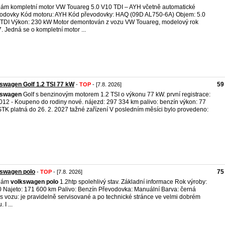
ám kompletní motor VW Touareg 5.0 V10 TDI – AYH včetně automatické
odovky Kód motoru: AYH Kód převodovky: HAQ (09D AL750-6A) Objem: 5.0
TDI Výkon: 230 kW Motor demontován z vozu VW Touareg, modelový rok
. Jedná se o kompletní motor ...
swagen Golf 1.2 TSI 77 kW
59
-
TOP
- [7.8. 2026]
kswagen
Golf s benzinovým motorem 1.2 TSI o výkonu 77 kW. první registrace:
012 - Koupeno do rodiny nové. nájezd: 297 334 km palivo: benzín výkon: 77
TK platná do 26. 2. 2027 tažné zařízení V posledním měsíci bylo provedeno:
kswagen polo
75
-
TOP
- [7.8. 2026]
dám
volkswagen
polo
1.2htp spolehlivý stav. Základní informace Rok výroby:
 Najeto: 171 600 km Palivo: Benzín Převodovka: Manuální Barva: černá
s vozu: je pravidelně servisované a po technické stránce ve velmi dobrém
 I ...