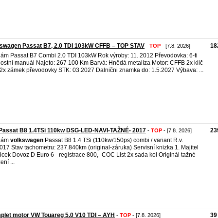
kswagen Passat B7, 2.0 TDI 103kW CFFB – TOP STAV
18
-
TOP
- [7.8. 2026]
ám Passat B7 Combi 2.0 TDI 103kW Rok výroby: 11. 2012 Převodovka: 6-ti
lostní manuál Najeto: 267 100 Km Barvá: Hnědá metalíza Motor: CFFB 2x klič
2x zámek převodovky STK: 03.2027 Dalnični znamka do: 1.5.2027 Výbava: ...
Passat B8 1.4TSi 110kw DSG-LED-NAVI-TAŽNÉ- 2017
23
-
TOP
- [7.8. 2026]
dám
volkswagen
Passat B8 1.4 TSi (110kw/150ps) combi / variant R.v.
017 Stav tachometru: 237.840km (original-záruka) Servisní knizka 1. Majitel
licek Dovoz D Euro 6 - registrace 800,- COC List 2x sada kol Originál tažné
ení ...
let motor VW Touareg 5.0 V10 TDI – AYH
39
-
TOP
- [7.8. 2026]