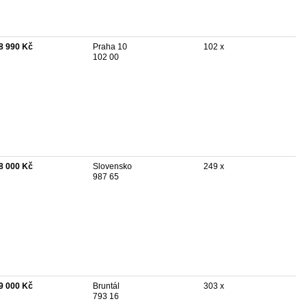
8 990 Kč
Praha 10
102 x
102 00
8 000 Kč
Slovensko
249 x
987 65
9 000 Kč
Bruntál
303 x
793 16