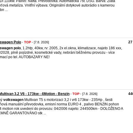
DI 110kw. Palivo: Nafta. Převodovka: Automatická 7st. DSG. Barva: Zlatá
eťová metalíza. Vnitřní výbava: Originální dotykové autorádio s kamerou
bn ...
kswagen Polo
27
-
TOP
- [7.8. 2026]
kswagen
polo
, 1.2htp, 40kw, rv: 2005, 2x el.okna, klimatizace, najeto 186 xxx,
6/2028, plně pojízdné, kosmetické vady, nebrání běžnému provozu - více
rmací po tel. AUTOBAZARY NE!
ultivan 3.2 V6 - 173kw - 4Motion - Benzin
44
-
TOP
- [7.8. 2026]
ný
volkswagen
Multivan T5 s motorizaci 3,2 i vr6 173kw - 235Hp , šesti
ňová manuální převodovka, emisní norma EURO 4 , palivo BENZIN pohon
4 motion rok uvedení do provozu: 04/2006 najeto: 244500km - DOLOŽENO A
EMNĚ GARANTOVÁNO stk ...