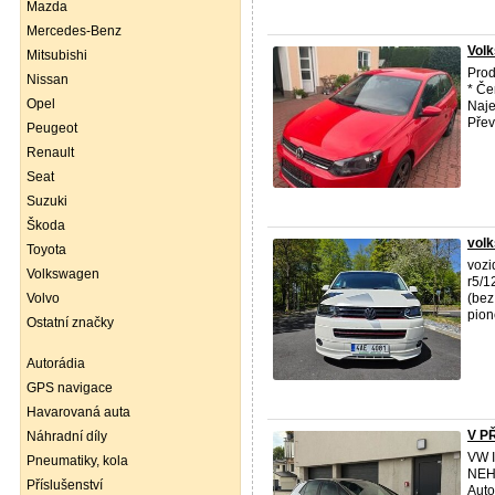
Mazda
Mercedes-Benz
Volk
Mitsubishi
Pro
Nissan
* Če
Opel
Naje
Přev 
Peugeot
Renault
Seat
Suzuki
Škoda
vol
Toyota
vozi
Volkswagen
r5/1
Volvo
(bez
pion
Ostatní značky
Autorádia
GPS navigace
Havarovaná auta
V P
Náhradní díly
VW 
Pneumatiky, kola
NEH
Příslušenství
Auto