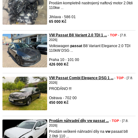
Prodám kompletně nastrojený naftový motor 2.0tdi
110kw ...
Jihlava - 586 01
65 000 Kč
VW Passat B8 Variant 2.0 TDI 1 ...
-
TOP
- [7.8.
2026]
Volkswagen
passat
B8 Variant Elegance 2.0 TDI
110kW DSG ...
Praha 10 - 101 00
426 000 Kč
VW Passat Combi Elegance DSG 1 ...
-
TOP
- [7.8.
2026]
PRODÁNO !!!
Ostrava - 702 00
450 000 Kč
Prodám náhradní díly vw passat ...
-
TOP
- [7.8.
2026]
Prodám veškeré náhradní díly na
vw
pasaat b8
2.0tdi 110 ...