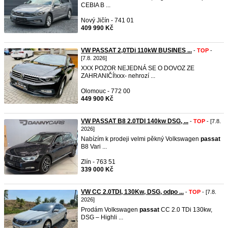
CEBIA B ...
Nový Jičín - 741 01
409 990 Kč
VW PASSAT 2,0TDi 110kW BUSINES ...
-
TOP
-
[7.8. 2026]
XXX POZOR NEJEDNÁ SE O DOVOZ ZE
ZAHRANIČÍ!xxx- nehrozí ...
Olomouc - 772 00
449 900 Kč
VW PASSAT B8 2.0TDI 140kw DSG, ...
-
TOP
- [7.8.
2026]
Nabízím k prodeji velmi pěkný Volkswagen
passat
B8 Vari ...
Zlín - 763 51
339 000 Kč
VW CC 2.0TDI, 130Kw, DSG, odpo ...
-
TOP
- [7.8.
2026]
Prodám Volkswagen
passat
CC 2.0 TDi 130kw,
DSG – Highli ...