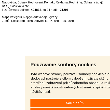
Nápověda
,
Dotazy
,
Hodnocení
,
Kontakt
,
Reklama
,
Podmínky
,
Ochrana údajů
,
RSS
,
Inzeráty Auto celkem:
404832
, za 24 hodin:
21296
Mapa kategorií
,
Nejvyhledávanější výrazy
Země:
Česká republika
,
Slovensko
,
Polsko
,
Rakousko
Používáme soubory cookies
Tyto webové stránky používají soubory cookies a d
sledovací nástroje s cílem vylepšení uživatelského
prostředí, zobrazení přizpůsobeného obsahu a rek
analýzy návštěvnosti webových stránek a zjištění z
návštěvnosti.
Souhlasím