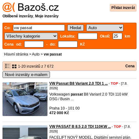
Přidat inzerát
Oblíbené inzeráty
,
Moje inzeráty
Co:
Lokalita:
Okolí:
km
Cena od:
- do:
Kč
Hlavní stránka
>
Auto
>
vw passat
Cena
1-20 inzerátů z 7 672
Nové inzeráty e-mailem
VW Passat B8 Variant 2.0 TDI 1 ...
-
TOP
- [7.8.
2026]
Volkswagen
passat
B8 Variant 2.0 TDI 110 kW
DSG / Busin ...
Praha 10 - 101 00
472 000 Kč
VW PASSAT B 8.5 2.0 TDI 110KW ...
-
TOP
- [7.8.
2026]
FACELIFT NOVÝ MODEL, Digitální servisní plán.