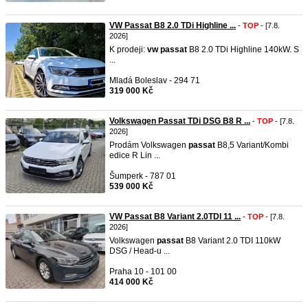
VW Passat B8 2.0 TDi Highline ...
-
TOP
- [7.8.
2026]
K prodeji:
vw
passat
B8 2.0 TDi Highline 140kW. S
...
Mladá Boleslav - 294 71
319 000 Kč
Volkswagen Passat TDi DSG B8 R ...
-
TOP
- [7.8.
2026]
Prodám Volkswagen
passat
B8,5 Variant/Kombi
edice R Lin ...
Šumperk - 787 01
539 000 Kč
VW Passat B8 Variant 2.0TDI 11 ...
-
TOP
- [7.8.
2026]
Volkswagen
passat
B8 Variant 2.0 TDI 110kW
DSG / Head-u ...
Praha 10 - 101 00
414 000 Kč