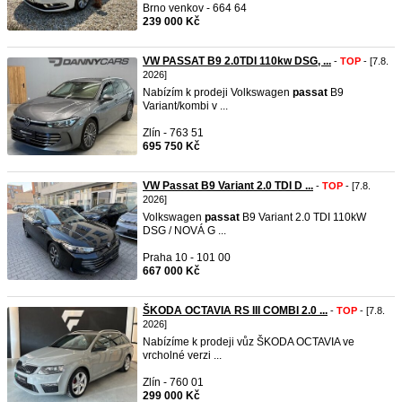
Brno venkov - 664 64
239 000 Kč
VW PASSAT B9 2.0TDI 110kw DSG, ...
-
TOP
- [7.8.
2026]
Nabízím k prodeji Volkswagen
passat
B9
Variant/kombi v ...
Zlín - 763 51
695 750 Kč
VW Passat B9 Variant 2.0 TDI D ...
-
TOP
- [7.8.
2026]
Volkswagen
passat
B9 Variant 2.0 TDI 110kW
DSG / NOVÁ G ...
Praha 10 - 101 00
667 000 Kč
ŠKODA OCTAVIA RS III COMBI 2.0 ...
-
TOP
- [7.8.
2026]
Nabízíme k prodeji vůz ŠKODA OCTAVIA ve
vrcholné verzi ...
Zlín - 760 01
299 000 Kč