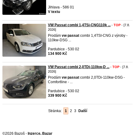
Jihlava - 586 01
V textu
VW Passat combi 1,4TSi-CNG110k ...
-
TOP
- [7.8.
2026]
Prodám
vw
passat
combi 1,4TSI-CNG z výroby -
110kw-DSG ...
Pardubice - 530 02
134 900 Kč
VW Passat combi 2,0TDi-110kw-D ...
-
TOP
- [7.8.
2026]
Prodám
vw
passat
combi 2,0TDi-110kw-DSG -
Comfortline - ...
Pardubice - 530 02
339 900 Kč
Stránka:
1
2
3
Další
©2026 Bazoš -
Inzerce, Bazar