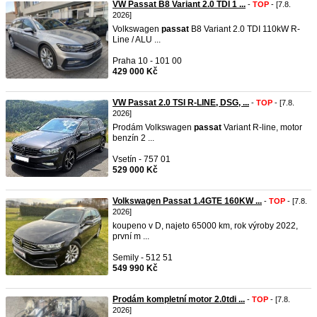
VW Passat B8 Variant 2.0 TDI 1 ...
-
TOP
- [7.8.
2026]
Volkswagen
passat
B8 Variant 2.0 TDI 110kW R-
Line / ALU ...
Praha 10 - 101 00
429 000 Kč
VW Passat 2.0 TSI R-LINE, DSG, ...
-
TOP
- [7.8.
2026]
Prodám Volkswagen
passat
Variant R-line, motor
benzín 2 ...
Vsetín - 757 01
529 000 Kč
Volkswagen Passat 1.4GTE 160KW ...
-
TOP
- [7.8.
2026]
koupeno v D,​ najeto 65000 km, rok výroby 2022,
první m ...
Semily - 512 51
549 990 Kč
Prodám kompletní motor 2.0tdi ...
-
TOP
- [7.8.
2026]