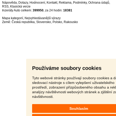
Nápověda
,
Dotazy
,
Hodnocení
,
Kontakt
,
Reklama
,
Podmínky
,
Ochrana údajů
,
RSS
,
Inzeráty Auto celkem:
399950
, za 24 hodin:
18381
Mapa kategorií
,
Nejvyhledávanější výrazy
Země:
Česká republika
,
Slovensko
,
Polsko
,
Rakousko
Používáme soubory cookies
Tyto webové stránky používají soubory cookies a d
sledovací nástroje s cílem vylepšení uživatelského
prostředí, zobrazení přizpůsobeného obsahu a rek
analýzy návštěvnosti webových stránek a zjištění z
návštěvnosti.
Souhlasím