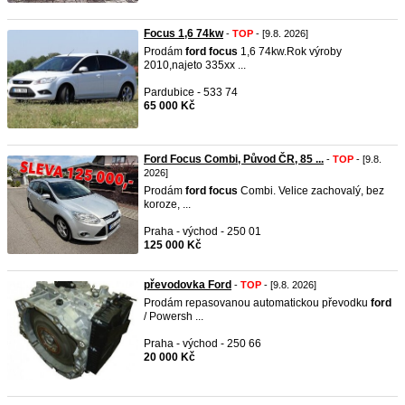
Focus 1,6 74kw
-
TOP
- [9.8. 2026]
Prodám
ford
focus
1,6 74kw.Rok výroby
2010,najeto 335xx ...
Pardubice - 533 74
65 000 Kč
Ford Focus Combi, Původ ČR, 85 ...
-
TOP
- [9.8.
2026]
Prodám
ford
focus
Combi. Velice zachovalý, bez
koroze, ...
Praha - východ - 250 01
125 000 Kč
převodovka Ford
-
TOP
- [9.8. 2026]
Prodám repasovanou automatickou převodku
ford
/ Powersh ...
Praha - východ - 250 66
20 000 Kč