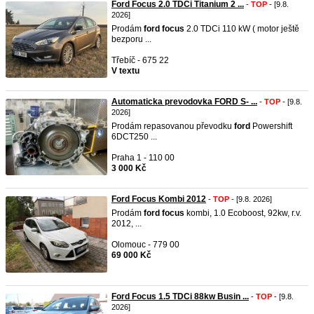
Ford Focus 2.0 TDCi Titanium 2 ...
-
TOP
- [9.8.
2026]
Prodám
ford
focus
2.0 TDCi 110 kW ( motor ještě
bezporu ...
Třebíč - 675 22
V textu
Automaticka prevodovka FORD S- ...
-
TOP
- [9.8.
2026]
Prodám repasovanou převodku
ford
Powershift
6DCT250 ...
Praha 1 - 110 00
3 000 Kč
Ford Focus Kombi 2012
-
TOP
- [9.8. 2026]
Prodám
ford
focus
kombi, 1.0 Ecoboost, 92kw, r.v.
2012, ...
Olomouc - 779 00
69 000 Kč
Ford Focus 1.5 TDCi 88kw Busin ...
-
TOP
- [9.8.
2026]