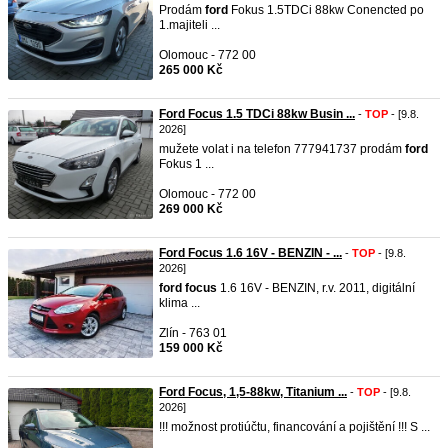
Prodám
ford
Fokus 1.5TDCi 88kw Conencted po
1.majiteli ...
Olomouc - 772 00
265 000 Kč
Ford Focus 1.5 TDCi 88kw Busin ...
-
TOP
- [9.8.
2026]
mužete volat i na telefon 777941737 prodám
ford
Fokus 1 ...
Olomouc - 772 00
269 000 Kč
Ford Focus 1.6 16V - BENZIN - ...
-
TOP
- [9.8.
2026]
ford
focus
1.6 16V - BENZIN, r.v. 2011, digitální
klima ...
Zlín - 763 01
159 000 Kč
Ford Focus, 1,5-88kw, Titanium ...
-
TOP
- [9.8.
2026]
!!! možnost protiúčtu, financování a pojištění !!! S ...