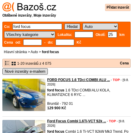
Přidat inzerát
Oblíbené inzeráty
,
Moje inzeráty
Co:
Lokalita:
Okolí:
km
Cena od:
- do:
Kč
Hlavní stránka
>
Auto
>
ford focus
Cena
1-20 inzerátů z 4 075
Nové inzeráty e-mailem
FORD FOCUS 1.6 TDci COMBI ALU ...
-
TOP
- [9.8.
2026]
ford
focus
1.6 TDci COMBI ALU KOLA,
KLIMATIZACE 6 RYC ...
Bruntál - 792 01
129 900 Kč
Ford Focus Combi 1.6Ti-VCT 92k ...
-
TOP
- [9.8.
2026]
ford
focus
Combi 1.6 Ti-VCT 92kW Mk3 Trend. Po