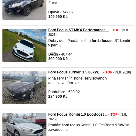
2. ma ...
Opava - 747 07
149 990 Kč
Ford Focus ST MK4 Performance ...
-
TOP
- [9.8.
2026]
Dobrý den, Prodám mého
ford
a
focus
e ST kombi
v perf ...
Děčín - 407 44
399 000 Kč
Ford Focus Turnier, 1.5 88kW, ...
-
TOP
- [9.8. 2026]
Plná servisní historie, servisováno v
autorizovaném ser ...
Pardubice - 530 02
284 900 Kč
Ford Focus Kombi 1.0 EcoBoost ...
-
TOP
- [9.8.
2026]
Prodám
ford
focus
Kombi 1.0 EcoBoost 92kW se
závadou mo ...