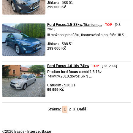
Jihlava - 588 51
299 000 Kč
Ford Focus,1,5-88kw,Titanium, ...
-
TOP
- [9.8.
2026]
!!! možnost protiúčtu, financování a pojištění !!! S ...
Jihlava - 588 51
299 000 Kč
Ford Focus 1.6 16v 74kw
-
TOP
- [9.8. 2026]
Prodám
ford
focus
combi 1.6 16v
74kw,r.v.2010,dovoz SRN ...
Chrudim - 538 21
99 999 Kč
Stránka:
1
2
3
Další
©2026 Bazoš -
Inzerce, Bazar