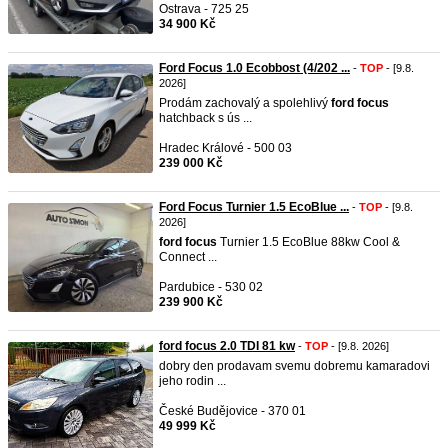
Ostrava - 725 25
34 900 Kč
Ford Focus 1.0 Ecobbost (4/202 ...
-
TOP
- [9.8.
2026]
Prodám zachovalý a spolehlivý
ford
focus
hatchback s ús ...
Hradec Králové - 500 03
239 000 Kč
Ford Focus Turnier 1.5 EcoBlue ...
-
TOP
- [9.8.
2026]
ford
focus
Turnier 1.5 EcoBlue 88kw Cool &
Connect ...
Pardubice - 530 02
239 900 Kč
ford focus 2.0 TDI 81 kw
-
TOP
- [9.8. 2026]
dobry den prodavam svemu dobremu kamaradovi
jeho rodin ...
České Budějovice - 370 01
49 999 Kč