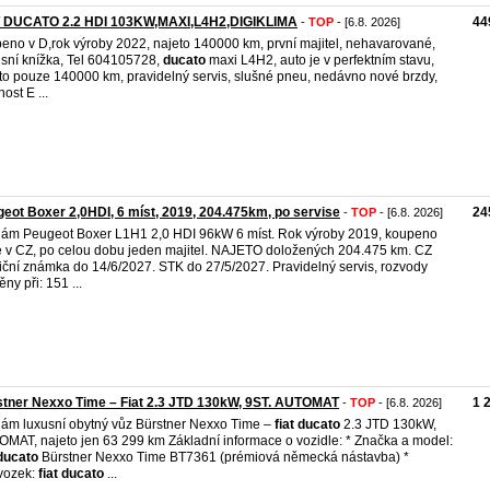
T DUCATO 2.2 HDI 103KW,MAXI,L4H2,DIGIKLIMA
44
-
TOP
- [6.8. 2026]
eno v D,​rok výroby 2022, najeto 140000 km, první majitel,​ nehavarované,​
isní knížka,​ Tel 604105728,​
ducato
maxi L4H2,​ auto je v perfektním stavu,​
to pouze 140000 km,​ pravidelný servis,​ slušné pneu,​ nedávno nové brzdy,​
ost E ...
eot Boxer 2,0HDI, 6 míst, 2019, 204.475km, po servise
24
-
TOP
- [6.8. 2026]
ám Peugeot Boxer L1H1 2,0 HDI 96kW 6 míst. Rok výroby 2019, koupeno
 v CZ, po celou dobu jeden majitel. NAJETO doložených 204.475 km. CZ
iční známka do 14/6/2027. STK do 27/5/2027. Pravidelný servis, rozvody
ny při: 151 ...
tner Nexxo Time – Fiat 2.3 JTD 130kW, 9ST. AUTOMAT
1 
-
TOP
- [6.8. 2026]
ám luxusní obytný vůz Bürstner Nexxo Time –
fiat
ducato
2.3 JTD 130kW,
MAT, najeto jen 63 299 km Základní informace o vozidle: * Značka a model:
ducato
Bürstner Nexxo Time BT7361 (prémiová německá nástavba) *
vozek:
fiat
ducato
...