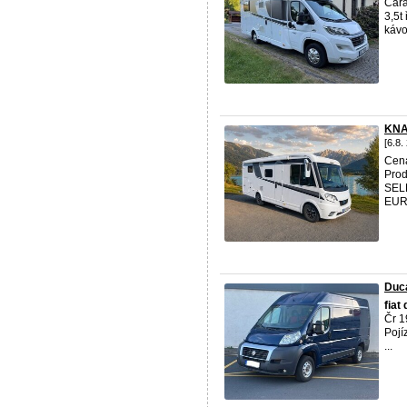
Cara
3,5t
kávov
KNA
[6.8.
Cena
Pro
SEL
EURO
Duca
fiat
Čr 1
Pojí
...