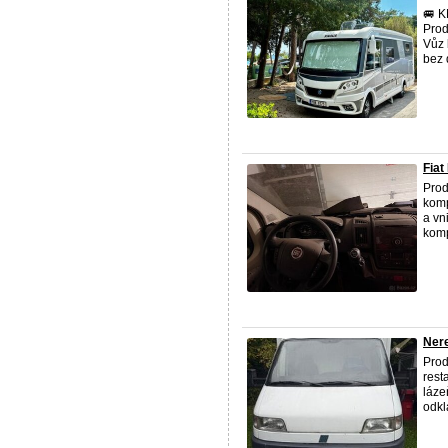
🚐 K
Prod
Vůz 
bez d
Fiat
Prod
komp
a vn
komp
Nere
Prod
rest
láze
odklá