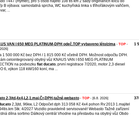
do T447 (Hymer), pro 5 osob najeto 108 tis km 2 sady origináních klíčů do
 řp B výbava: samostatná sprcha, WC kuchyňská linka s tříhořákovým vařičem,
ar, ...
US VAN I 650 MEG PLATINUM-DPH odeč.TOP vybaveno léto/zima
1 
-
TOP
-
 2026]
 1 500 000 Kč bez DPH / 1 815 000 Kč včetně DPH. Možnost odpočtu DPH.
dám celointegrovaný obytný vůz KNAUS VAN I 650 MEG PLATINUM
ECTION na podvozku
fiat
ducato
, první registrace 7/2020, motor 2,3 diesel
 6, výkon 118 kW/160 koní, ma ...
to 2,3jtd,4x4,L2,1.maj.Čr,DPH,tažné,webasto
37
-
TOP
- [6.8. 2026]
ducato
2,3jtd, 96kw, L2 Odpočet dph 313 058 Kč 4x4 pohon Rv:2013 1.majitel
94tis.km Stk: 4/2027 Vozidlo pravidelně servisované! Webasto Tažně zařízení
zdná dílna sortimo Dálkový centrál Vhodne na přestavbu na obytný vůz Obdo