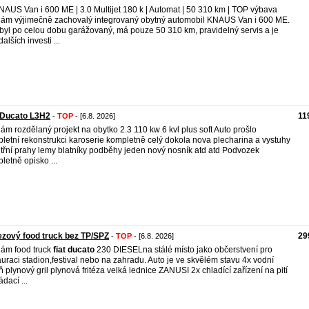
NAUS Van i 600 ME | 3.0 Multijet 180 k | Automat | 50 310 km | TOP výbava
ám výjimečně zachovalý integrovaný obytný automobil KNAUS Van i 600 ME.
byl po celou dobu garážovaný, má pouze 50 310 km, pravidelný servis a je
alších investi ...
 Ducato L3H2
11
-
TOP
- [6.8. 2026]
ám rozdělaný projekt na obytko 2.3 110 kw 6 kvl plus soft Auto prošlo
letní rekonstrukci karoserie kompletně celý dokola nova plecharina a vystuhy
itřní prahy lemy blatníky podběhy jeden nový nosník atd atd Podvozek
letně opisko ...
zový food truck bez TP/SPZ
29
-
TOP
- [6.8. 2026]
ám food truck
fiat
ducato
230 DIESELna stálé místo jako občerstvení pro
auraci stadion,festival nebo na zahradu. Auto je ve skvělém stavu 4x vodní
ň plynový gril plynová fritéza velká lednice ZANUSI 2x chladící zařízení na pití
dací ...