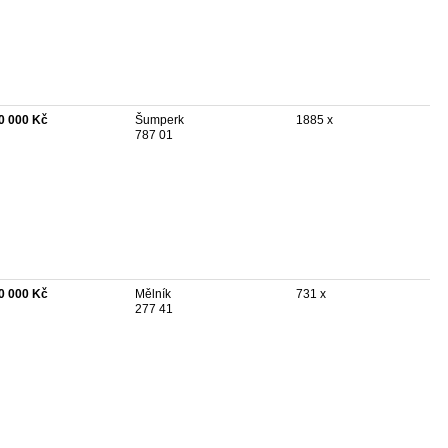
0 000 Kč
Šumperk
1885 x
787 01
0 000 Kč
Mělník
731 x
277 41