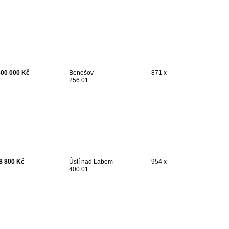
500 000 Kč
Benešov
871 x
256 01
8 800 Kč
Ústí nad Labem
954 x
400 01