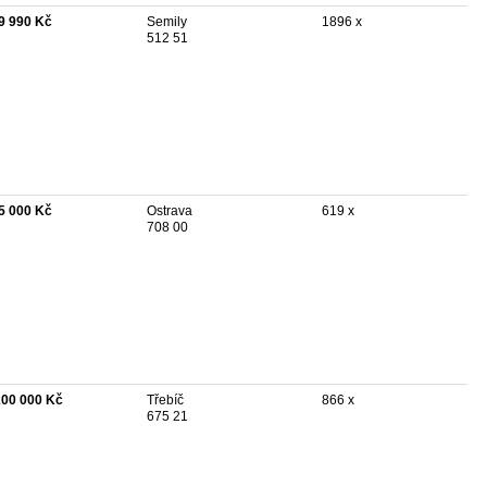
9 990 Kč
Semily
1896 x
512 51
5 000 Kč
Ostrava
619 x
708 00
200 000 Kč
Třebíč
866 x
675 21