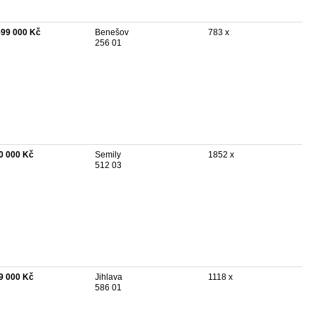
599 000 Kč
Benešov
783 x
256 01
0 000 Kč
Semily
1852 x
512 03
9 000 Kč
Jihlava
1118 x
586 01