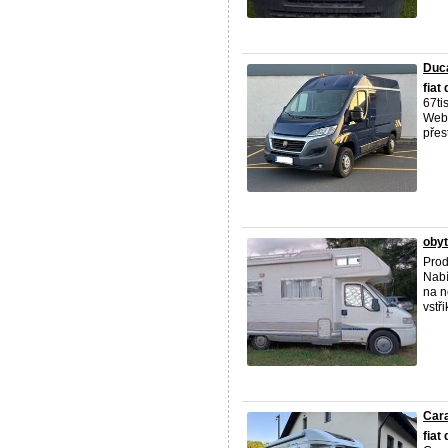
Duca
fiat
67ti
Weba
přes
obyt
Pro
Nabí
na n
vstři
Cara
fiat