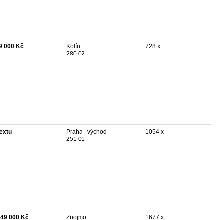
9 000 Kč
Kolín
728 x
280 02
textu
Praha - východ
1054 x
251 01
249 000 Kč
Znojmo
1677 x