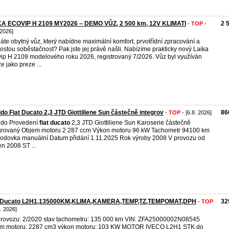
KA ECOVIP H 2109 MY2026 – DEMO VŮZ, 2 500 km, 12V KLIMATI
2 
-
TOP
-
 2026]
áte obytný vůz, který nabídne maximální komfort, prvotřídní zpracování a
ostou soběstačnost? Pak jste jej právě našli. Nabízíme prakticky nový Laika
ip H 2109 modelového roku 2026, registrovaný 7/2026. Vůz byl využíván
e jako preze ...
do Fiat Ducato 2,3 JTD Giottiliene Sun částečně integrov
86
-
TOP
- [6.8. 2026]
ido Provedení
fiat
ducato
2,3 JTD Giottiliene Sun Karoserie částečně
grovaný Objem motoru 2 287 ccm Výkon motoru 96 kW Tachometr 94100 km
odovka manuální Datum přidání 1.11.2025 Rok výroby 2008 V provozu od
n 2008 ST ...
t Ducato L2H1,135000KM,KLIMA,KAMERA,TEMP,TZ,TEMPOMAT,DPH
32
-
TOP
8. 2026]
rovozu: 2/2020 stav tachometru: 135 000 km VIN: ZFA25000002N08545
em motoru: 2287 cm3 výkon motoru: 103 KW MOTOR IVECO L2H1 STK do