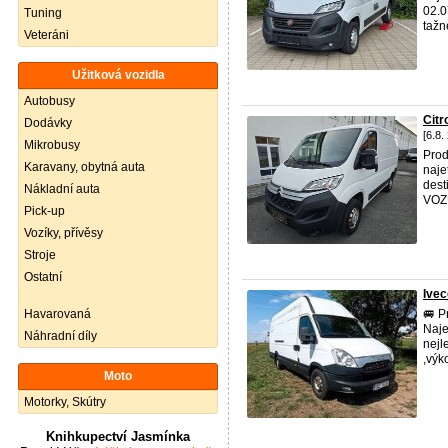
02.0
Tuning
tažné
Veteráni
Užitková vozidla
Autobusy
Cit
Dodávky
[6.8.
Mikrobusy
Prod
Karavany, obytná auta
naje
des
Nákladní auta
VOZ
Pick-up
Vozíky, přívěsy
Stroje
Ostatní
Ive
Havarovaná
🚐 P
Naje
Náhradní díly
nejl
,výko
Moto
Motorky, Skútry
Knihkupectví Jasmínka