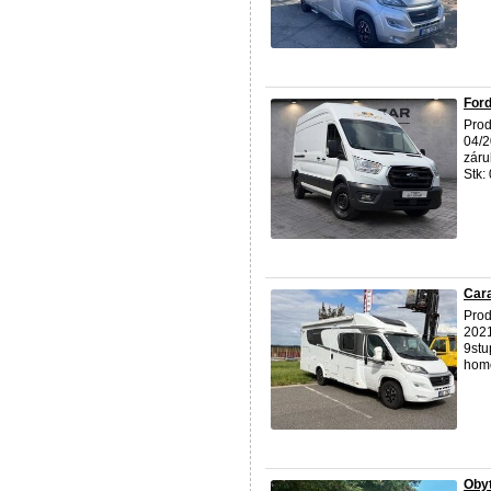
Ford
Prod
04/2
záru
Stk: 
Cara
Prod
202
9stu
homo
Obyt