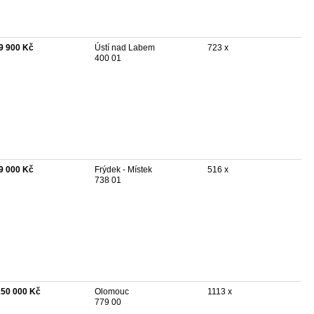
9 900 Kč
Ústí nad Labem
723 x
400 01
9 000 Kč
Frýdek - Místek
516 x
738 01
150 000 Kč
Olomouc
1113 x
779 00