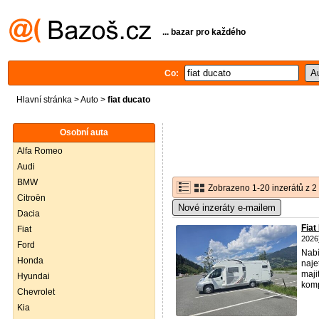
... bazar pro každého
Co:
Hlavní stránka
>
Auto
>
fiat ducato
Osobní auta
Alfa Romeo
Audi
BMW
Zobrazeno 1-20 inzerátů z 2
Citroën
Nové inzeráty e-mailem
Dacia
Fia
Fiat
2026
Ford
Nabí
Honda
naje
maji
Hyundai
kompl
Chevrolet
Kia