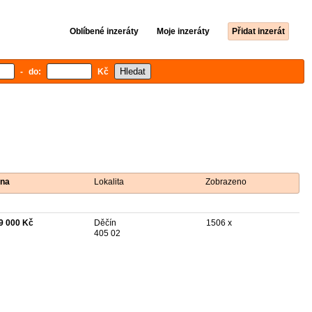
Oblíbené inzeráty
Moje inzeráty
Přidat inzerát
- do:
Kč
na
Lokalita
Zobrazeno
9 000 Kč
Děčín
1506 x
405 02