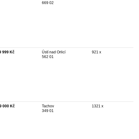
669 02
9 999 Kč
Ústí nad Orlicí
921 x
562 01
9 000 Kč
Tachov
1321 x
349 01