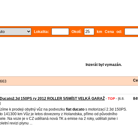
Lokalita:
Okolí:
km Cena od:
Inzerát byl vymazán.
Ce
 663
t Ducato2.3d 150PS rv 2012 ROLLER 5/5MÍST VELKÁ GARAŽ
84
-
TOP
- [6.8.
]
zíme k prodeji obytný vůz na podvozku
fiat
ducato
s motorizací 2.3d 150PS.
to 141300 km Vůz je letos dovezeny z Holandska, přímo od původního
tele. Na voze je v CZ udělaná nová TK a emise na 2 roky, udělali jsme i
etní revizi plynu ...