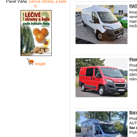
Pavel Váňa:
Léčivé stromy a keře
II.
FIA
koup
serv
naje
možn
Peug
koupit
Prod
nové
dáln
měně
Bürs
Prod
AUTO
fiat
Pod