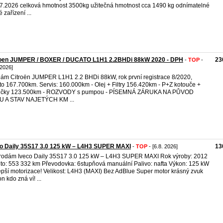
7.2026 celková hmotnost 3500kg užitečná hmotnost cca 1490 kg odnímatelné
 zařízení ...
roen JUMPER / BOXER / DUCATO L1H1 2.2BHDi 88kW 2020 - DPH
23
-
TOP
-
 2026]
ám Citroën JUMPER L1H1 2.2 BHDi 88kW, rok první registrace 8/2020,
to 167.700km. Servis: 160.000km - Olej + Filtry 156.420km - P+Z kotouče +
tičky 123.500km - ROZVODY s pumpou - PÍSEMNÁ ZÁRUKA NA PŮVOD
U A STAV NAJETÝCH KM ...
co Daily 35S17 3.0 125 kW – L4H3 SUPER MAXI
13
-
TOP
- [6.8. 2026]
rodám Iveco Daily 35S17 3.0 125 kW – L4H3 SUPER MAXI Rok výroby: 2012
to: 553 332 km Převodovka: 6stupňová manuální Palivo: nafta Výkon: 125 kW
epší motorizace! Velikost: L4H3 (MAXI) Bez AdBlue Super motor krásný zvuk
n kdo zná ví! ...