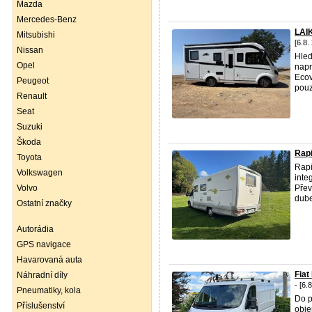
Mazda
Mercedes-Benz
LAI
Mitsubishi
[6.8.
Nissan
Hled
Opel
napr
Ecov
Peugeot
pouz
Renault
Seat
Suzuki
Škoda
Rapi
Toyota
Rap
Volkswagen
inte
Volvo
Přev
dube
Ostatní značky
Autorádia
GPS navigace
Havarovaná auta
Fia
Náhradní díly
- [6.
Pneumatiky, kola
Do p
Příslušenství
obj