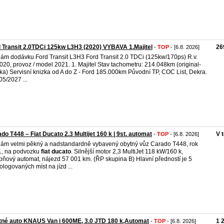
 Transit 2.0TDCi 125kw L3H3 (2020) VYBAVA 1.Majitel
26
-
TOP
- [6.8. 2026]
ám dodávku Ford Transit L3H3 Ford Transit 2.0 TDCi (125kw/170ps) R.v.
020, provoz / model 2021. 1. Majitel Stav tachometru: 214.048km (original-
ka) Servisní knizka od A do Z - Ford 185.000km Původní TP, COC List, Dekra.
05/2027 ...
do T448 – Fiat Ducato 2.3 Multijet 160 k | 9st. automat
V 
-
TOP
- [6.8. 2026]
ám velmi pěkný a nadstandardně vybavený obytný vůz Carado T448, rok
1, na podvozku
fiat
ducato
. Silnější motor 2,3 MultiJet 118 kW/160 k,
pňový automat, nájezd 57 001 km. (ŘP skupina B) Hlavní předností je 5
logovaných míst na jízd ...
né auto KNAUS Van i 600ME, 3.0 JTD 180 k,Automat
1 
-
TOP
- [6.8. 2026]