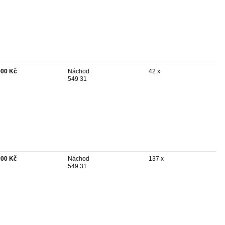
000 Kč
Náchod
42 x
549 31
000 Kč
Náchod
137 x
549 31