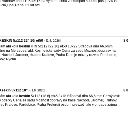
a vařená!! pneu 195/45r15 na výměnu cena za komplet 8000kc pasují Vw Golf
licia,Opel,Renault,Fiat atd
KESKIN 5x112 22” 10j et50
8 
- [1.8. 2026]
dam
alu
kola
keskin
KT9 5x112 r22 10j et50 10x22 Stredova dira 66.6mm
ne na Mercedes, atd. Kosmeticke vady Cena za sadu Moznost dopravy na
e Nachod, Jaromer, Hradec Kralove, Praha Dale je mozny rozvoz Pardubice,
nov, Rychn ...
Keskin 5x112 18”
8 
- [1.8. 2026]
dám
alu
kola
keskin
5x112 r18 8j et45 8x18 Středová díra 66,6 mm Černý lesk
y oderky Cena za sadu Moznost dopravy na trase Nachod, Jaromer, Trutnov,
ec Kralove, Pardubice, Praha Preferuji osobni prevzeti, ale v pripade zajmu ...