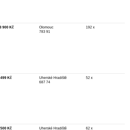
8 900 Kč
Olomouc
192 x
783 91
 499 Kč
Uherské Hradiště
52 x
687 74
 500 Kč
Uherské Hradiště
62 x