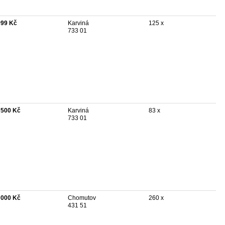
999 Kč
Karviná
125 x
733 01
 500 Kč
Karviná
83 x
733 01
 000 Kč
Chomutov
260 x
431 51