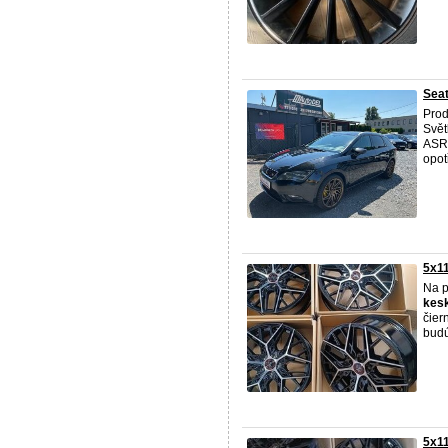
Seat
Prod
Svět
ASR+
opot
5x11
Na p
kes
čier
budú
5x11