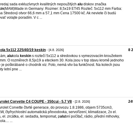
redaj sada exkluzívnych kvalitných nepoužitých
alu
diskov značka
kin
(MAM)Made in Germany: Rozmer: 8,5x19 ET45 Rozteč: 5x112 mm Farba:
na Stredový otvor 66,6 mm a 57,1 mm Cena 17500 kč. Ak neviete či budú
vať volajte poradím. V c ...
ola 5x112 225/40/19 keskin
8 
- [4.8. 2026]
dám,
alu
kola
keskin
s roztečí 5x112 a stredovkou s vymezovacím kroužekem
mm. O rozměrech 8,5jx19 a eteckem 30. Kola jsou v top stavu kromě jednoho
é je poškrábané o chodník viz. Foto, nemá vliv ba funkčnost. Na kolech jsou
y letní pne ...
rolet Corvette C4 COUPE - 350cui - 5.7 V8
24
- [2.8. 2026]
rolet Corvette čtvrté generace, do provozu 1.8.1986, objem 5735cm3,
W, čtyřrychlostní automatická převodovka, servořízení, klimatizace, 2x el.
, el. zrcátka, el. sedadla, tempomat, p
alu
bní počítač, rádio, přední mlhovky,
ola.... ...