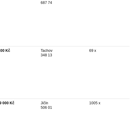
687 74
200 Kč
Tachov
69 x
348 13
9 000 Kč
Jičín
1005 x
506 01