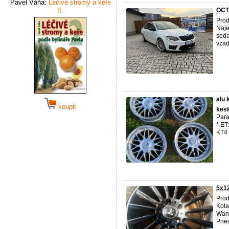
Pavel Váňa:
Léčivé stromy a keře
II.
OCT
Prod
Naje
seda
vzad
alu 
koupit
kes
Para
* ET
KT4 .
5x1
Pro
Kola
Wanl
Pneu