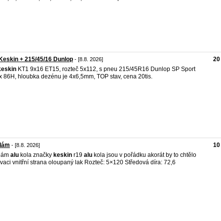
Keskin + 215/45/16 Dunlop
20
- [8.8. 2026]
keskin
KT1 9x16 ET15, rozteč 5x112, s pneu 215/45R16 Dunlop SP Sport
 86H, hloubka dezénu je 4x6,5mm, TOP stav, cena 20tis.
dám
10
- [8.8. 2026]
dám
alu
kola značky
keskin
r19
alu
kola jsou v pořádku akorát by to chtělo
vaci vnitřní strana oloupaný lak Rozteč: 5×120 Středová díra: 72,6