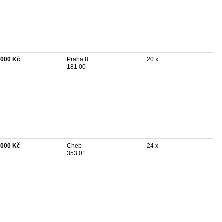
 000 Kč
Praha 8
20 x
181 00
 000 Kč
Cheb
24 x
353 01