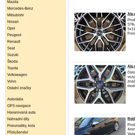
Mazda
Mercedes-Benz
Alu 
Mitsubishi
Prod
Nissan
STK
Opel
5x11
Front
Peugeot
Renault
Seat
Suzuki
Škoda
Alu 
Toyota
čísl
Volkswagen
vozy
Volvo
zna
mode
Ostatní značky
Autorádia
GPS navigace
Havarovaná auta
Rot
Náhradní díly
Pro
Pneumatiky, kola
4mm 
Příslušenství
Voss