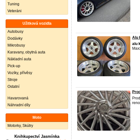
Tuning
Veteráni
Užitková vozidla
Autobusy
Alu 
Dodávky
alu
Mikrobusy
Maxx
Karavany, obytná auta
Nákladní auta
Pick-up
Vozíky, přívěsy
Stroje
Ostatní
Pro
Havarovaná
Pro
reno
Náhradní díly
Moto
Motorky, Skútry
Knihkupectví Jasmínka