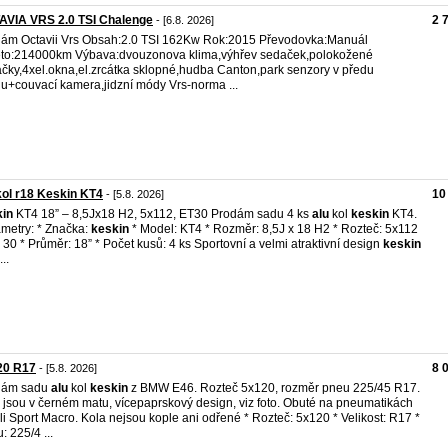
AVIA VRS 2.0 TSI Chalenge
2 
- [6.8. 2026]
ám Octavii Vrs Obsah:2.0 TSI 162Kw Rok:2015 Převodovka:Manuál
to:214000km Výbava:dvouzonova klima,výhřev sedaček,polokožené
čky,4xel.okna,el.zrcátka sklopné,hudba Canton,park senzory v předu
u+couvací kamera,jidzní módy Vrs-norma ...
kol r18 Keskin KT4
10
- [5.8. 2026]
kin
KT4 18” – 8,5Jx18 H2, 5x112, ET30 Prodám sadu 4 ks
alu
kol
keskin
KT4.
metry: * Značka:
keskin
* Model: KT4 * Rozměr: 8,5J x 18 H2 * Rozteč: 5x112
: 30 * Průměr: 18” * Počet kusů: 4 ks Sportovní a velmi atraktivní design
keskin
..
20 R17
8 
- [5.8. 2026]
dám sadu
alu
kol
keskin
z BMW E46. Rozteč 5x120, rozměr pneu 225/45 R17.
 jsou v černém matu, vícepaprskový design, viz foto. Obuté na pneumatikách
i Sport Macro. Kola nejsou kople ani odřené * Rozteč: 5x120 * Velikost: R17 *
: 225/4 ...