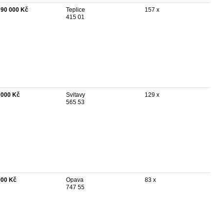
790 000 Kč
Teplice
157 x
415 01
 000 Kč
Svitavy
129 x
565 53
000 Kč
Opava
83 x
747 55