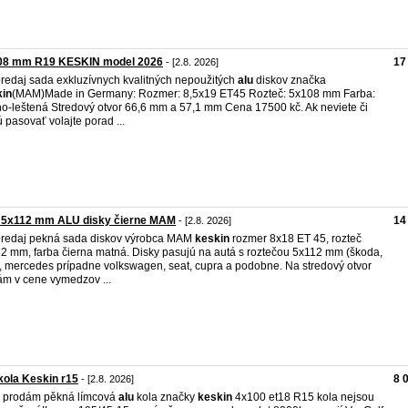
08 mm R19 KESKIN model 2026
17
- [2.8. 2026]
redaj sada exkluzívnych kvalitných nepoužitých
alu
diskov značka
kin
(MAM)Made in Germany: Rozmer: 8,5x19 ET45 Rozteč: 5x108 mm Farba:
no-leštená Stredový otvor 66,6 mm a 57,1 mm Cena 17500 kč. Ak neviete či
 pasovať volajte porad ...
 5x112 mm ALU disky čierne MAM
14
- [2.8. 2026]
redaj pekná sada diskov výrobca MAM
keskin
rozmer 8x18 ET 45, rozteč
2 mm, farba čierna matná. Disky pasujú na autá s roztečou 5x112 mm (škoda,
, mercedes prípadne volkswagen, seat, cupra a podobne. Na stredový otvor
m v cene vymedzov ...
kola Keskin r15
8 
- [2.8. 2026]
 prodám pěkná límcová
alu
kola značky
keskin
4x100 et18 R15 kola nejsou