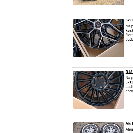
5x1
Na p
kes
čier
budú
R18
Na p
5x11
audi
dodá
Alu 
Ahoj