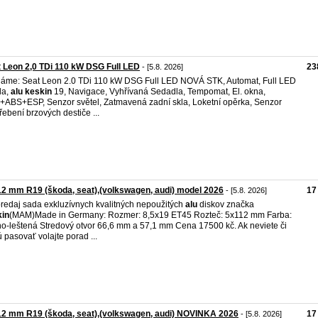
 Leon 2,0 TDi 110 kW DSG Full LED
23
- [5.8. 2026]
áme: Seat Leon 2.0 TDi 110 kW DSG Full LED NOVÁ STK, Automat, Full LED
la,
alu
keskin
19, Navigace, Vyhřívaná Sedadla, Tempomat, El. okna,
ABS+ESP, Senzor světel, Zatmavená zadní skla, Loketní opěrka, Senzor
řebení brzových destiče ...
2 mm R19 (škoda, seat),(volkswagen, audi) model 2026
17
- [5.8. 2026]
redaj sada exkluzívnych kvalitných nepoužitých
alu
diskov značka
kin
(MAM)Made in Germany: Rozmer: 8,5x19 ET45 Rozteč: 5x112 mm Farba:
no-leštená Stredový otvor 66,6 mm a 57,1 mm Cena 17500 kč. Ak neviete či
 pasovať volajte porad ...
2 mm R19 (škoda, seat),(volkswagen, audi) NOVINKA 2026
17
- [5.8. 2026]