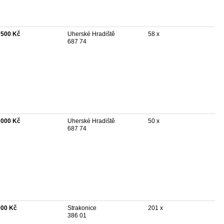
 500 Kč
Uherské Hradiště
58 x
687 74
 000 Kč
Uherské Hradiště
50 x
687 74
000 Kč
Strakonice
201 x
386 01