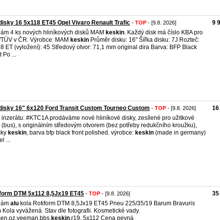
disky 16 5x118 ET45 Opel Vivaro Renault Trafic
9 
-
TOP
- [9.8. 2026]
ám 4 ks nových hliníkových disků MAM
keskin
. Každý disk má číslo KBA pro
/TÜV v ČR. Výrobce: MAM
keskin
Průměr disku: 16" Šířka disku: 7J Rozteč:
8 ET (vyložení): 45 Středový otvor: 71,1 mm original dira Barva: BFP Black
 Po ...
disky 16" 6x120 Ford Transit Custom Tourneo Custom
16
-
TOP
- [9.8. 2026]
o inzerátu: #KTC1A prodáváme nové hliníkové disky, zesílené pro užitkové
 (bus), s originálním středovým otvorem (bez potřeby redukčního kroužku),
čky
keskin
, barva bfp black front polished. výrobce:
keskin
(made in germany)
l ...
iform DTM 5x112 8,5Jx19 ET45
35
-
TOP
- [9.8. 2026]
dám
alu
kola Rotiform DTM 8,5Jx19 ET45 Pneu 225/35/19 Barum Bravuris
Kola vyvážená. Stav dle fotografii. Kosmetické vady.
en,oz,veeman,bbs,
keskin
,r19, 5x112 Cena pevná