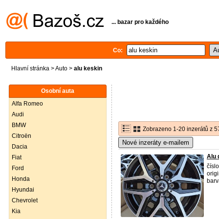
... bazar pro každého
Co:
Hlavní stránka
>
Auto
>
alu keskin
Osobní auta
Alfa Romeo
Audi
BMW
Zobrazeno 1-20 inzerátů z 5
Citroën
Nové inzeráty e-mailem
Dacia
Alu 
Fiat
čísl
Ford
orig
Honda
barv
Hyundai
Chevrolet
Kia