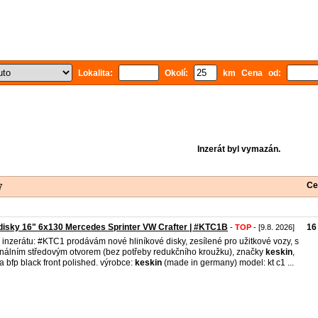
Lokalita:
Okolí:
km Cena od:
Inzerát byl vymazán.
Ce
7
disky 16" 6x130 Mercedes Sprinter VW Crafter | #KTC1B
16
-
TOP
- [9.8. 2026]
o inzerátu: #KTC1 prodávám nové hliníkové disky, zesílené pro užitkové vozy, s
inálním středovým otvorem (bez potřeby redukčního kroužku), značky
keskin
,
a bfp black front polished. výrobce:
keskin
(made in germany) model: kt c1 ...