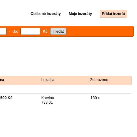
Oblíbené inzeráty
Moje inzeráty
Přidat inzerát
- do:
Kč
na
Lokalita
Zobrazeno
 500 Kč
Karviná
130 x
733 01