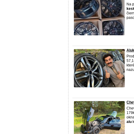
Na p
kes
čier
paso
Aluk
Pro
57,1
kter
nazut
Chev
Chev
179k
okna
alu
k