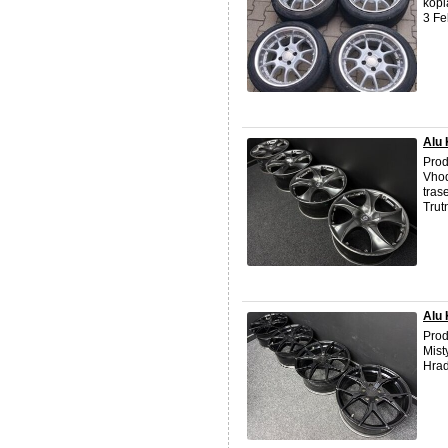
kopl
3 Fe
Alu 
Pro
Vhod
tras
Trut
Alu 
Pro
Mist
Hrad