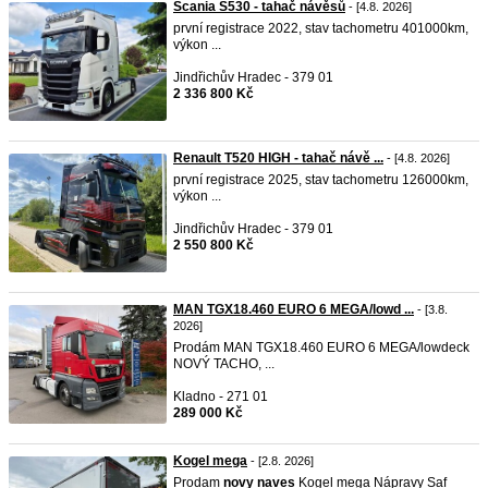
Scania S530 - tahač návěsů
- [4.8. 2026]
první registrace 2022, stav tachometru 401000km,
výkon ...
Jindřichův Hradec - 379 01
2 336 800 Kč
Renault T520 HIGH - tahač návě ...
- [4.8. 2026]
první registrace 2025, stav tachometru 126000km,
výkon ...
Jindřichův Hradec - 379 01
2 550 800 Kč
MAN TGX18.460 EURO 6 MEGA/lowd ...
- [3.8.
2026]
Prodám MAN TGX18.460 EURO 6 MEGA/lowdeck
NOVÝ TACHO, ...
Kladno - 271 01
289 000 Kč
Kogel mega
- [2.8. 2026]
Prodam
novy
naves
Kogel mega Nápravy Saf