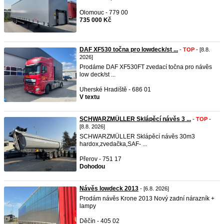
Olomouc - 779 00
735 000 Kč
DAF XF530 točna pro lowdeck/st ...
-
TOP
- [8.8.
2026]
Prodáme DAF XF530FT zvedací točna pro návěs
low deck/st ...
Uherské Hradiště - 686 01
V textu
SCHWARZMÜLLER Sklápěcí návěs 3 ...
-
TOP
-
[8.8. 2026]
SCHWARZMÜLLER Sklápěcí návěs 30m3
hardox,zvedačka,SAF- ...
Přerov - 751 17
Dohodou
Návěs lowdeck 2013
- [6.8. 2026]
Prodám návěs Krone 2013 Nový zadní nárazník +
lampy
Děčín - 405 02