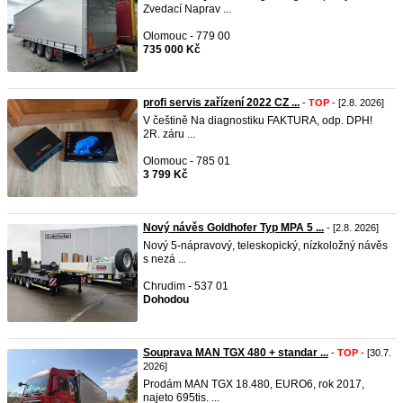
Zvedací Naprav ...
Olomouc - 779 00
735 000 Kč
profi servis zařízení 2022 CZ ...
-
TOP
- [2.8. 2026]
V češtině Na diagnostiku FAKTURA, odp. DPH!
2R. záru ...
Olomouc - 785 01
3 799 Kč
Nový návěs Goldhofer Typ MPA 5 ...
- [2.8. 2026]
Nový 5-nápravový, teleskopický, nízkoložný návěs
s nezá ...
Chrudim - 537 01
Dohodou
Souprava MAN TGX 480 + standar ...
-
TOP
- [30.7.
2026]
Prodám MAN TGX 18.480, EURO6, rok 2017,
najeto 695tis. ...