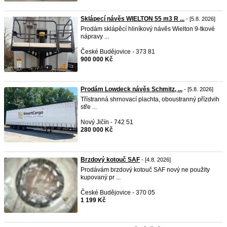
Sklápecí návěs WIELTON 55 m3 R ...
- [5.8. 2026]
Prodám sklápěcí hliníkový návěs Wielton 9-tkové
nápravy ...
České Budějovice - 373 81
900 000 Kč
Prodám Lowdeck návěs Schmitz, ...
- [5.8. 2026]
Třístranná shrnovací plachta, oboustranný přízdvih
stře ...
Nový Jičín - 742 51
280 000 Kč
Brzdový kotouč SAF
- [4.8. 2026]
Prodávám brzdový kotouč SAF nový ne použity
kupovaný pr ...
České Budějovice - 370 05
1 199 Kč