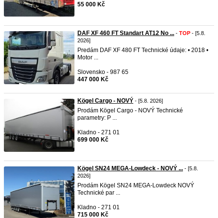
55 000 Kč
DAF XF 460 FT Standart AT12 No ...
-
TOP
- [5.8.
2026]
Predám DAF XF 480 FT Technické údaje: • 2018 •
Motor ...
Slovensko - 987 65
447 000 Kč
Kögel Cargo - NOVÝ
- [5.8. 2026]
Prodám Kögel Cargo - NOVÝ Technické
parametry: P ...
Kladno - 271 01
699 000 Kč
Kögel SN24 MEGA-Lowdeck - NOVÝ ...
- [5.8.
2026]
Prodám Kögel SN24 MEGA-Lowdeck NOVÝ
Technické par ...
Kladno - 271 01
715 000 Kč