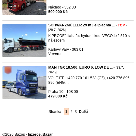
Náchod - 552 03
500 000 Kč
SCHWARZMÜLLER 29 m3 el.plachta ...
-
TOP
-
[29.7. 2026]
K PRODEJI tahač s hydraulikou IVECO 4x2 510 s
nájezdem ...
Karlovy Vary - 363 01
V textu
MAN TGX 18.500, EURO 6, LOW DE ...
- [29.7.
2026]
VOLEJTE: +420 770 161 528 (CZ), +420 776 896
896 (ENG, ...
Praha 10 - 108 00
479 000 Kč
Stránka:
1
2
3
Další
©2026 Bazoš -
Inzerce, Bazar