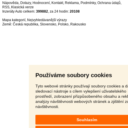
Nápověda
,
Dotazy
,
Hodnocení
,
Kontakt
,
Reklama
,
Podmínky
,
Ochrana údajů
,
RSS
,
Inzeráty Auto celkem:
399882
, za 24 hodin:
20108
Mapa kategorií
,
Nejvyhledávanější výrazy
Země:
Česká republika
,
Slovensko
,
Polsko
,
Rakousko
Používáme soubory cookies
Tyto webové stránky používají soubory cookies a d
sledovací nástroje s cílem vylepšení uživatelského
prostředí, zobrazení přizpůsobeného obsahu a rek
analýzy návštěvnosti webových stránek a zjištění z
návštěvnosti.
Souhlasím