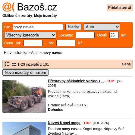
Přidat inzerát
Oblíbené inzeráty
,
Moje inzeráty
Co:
Lokalita:
Okolí:
km
Cena od:
- do:
Kč
Hlavní stránka
>
Auto
>
novy naves
Cena
1-20 inzerátů z 101
Nové inzeráty e-mailem
Přestavby nákladních vozidel ( ...
-
TOP
- [8.8.
2026]
Provádíme kompletní přestavby nákladních
vozidel(Tatra, ...
Hradec Králové - 503 51
Dohodou
Naves Kogel mega
-
TOP
- [8.8. 2026]
Prodam
novy
naves
Kogel mega Nápravy Saf
Zvedací Naprav ...