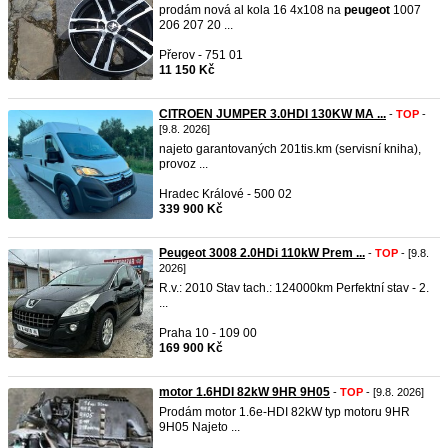
prodám nová al kola 16 4x108 na
peugeot
1007
206 207 20 ...
Přerov - 751 01
11 150 Kč
CITROEN JUMPER 3.0HDI 130KW MA ...
-
TOP
-
[9.8. 2026]
najeto garantovaných 201tis.km (servisní kniha),
provoz ...
Hradec Králové - 500 02
339 900 Kč
Peugeot 3008 2.0HDi 110kW Prem ...
-
TOP
- [9.8.
2026]
R.v.: 2010 Stav tach.: 124000km Perfektní stav - 2.
...
Praha 10 - 109 00
169 900 Kč
motor 1.6HDI 82kW 9HR 9H05
-
TOP
- [9.8. 2026]
Prodám motor 1.6e-HDI 82kW typ motoru 9HR
9H05 Najeto ...