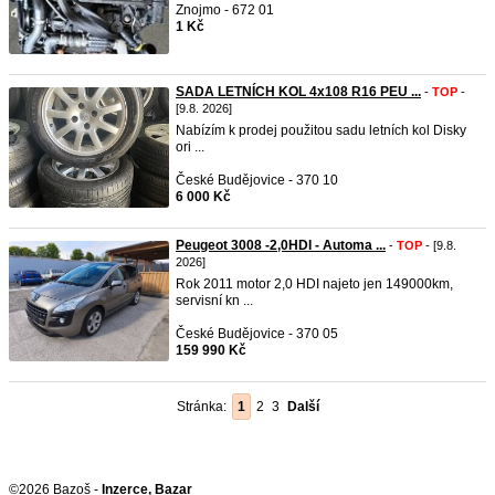
Znojmo - 672 01
1 Kč
SADA LETNÍCH KOL 4x108 R16 PEU ...
-
TOP
-
[9.8. 2026]
Nabízím k prodej použitou sadu letních kol Disky
ori ...
České Budějovice - 370 10
6 000 Kč
Peugeot 3008 -2,0HDI - Automa ...
-
TOP
- [9.8.
2026]
Rok 2011 motor 2,0 HDI najeto jen 149000km,
servisní kn ...
České Budějovice - 370 05
159 990 Kč
Stránka:
1
2
3
Další
©2026 Bazoš -
Inzerce, Bazar