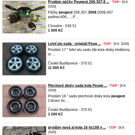
Prodám páčky Peugeot 206,307,8 ...
-
TOP
- [9.8.
2026]
Páčky
peugeot
206,307,
3008
,5008,407
partner,406,......P ...
Chrudim - 538 51
1 000 Kč
Letní alu sada - originál Peug ...
-
TOP
- [9.8. 2026]
Prodám 17 " letní alu sadu litá kola disky elektrony
or ...
České Budějovice - 370 01
11 000 Kč
Plechové disky sada kola Peuge ...
-
TOP
- [9.8.
2026]
Prodám 16 " sadu plechové disky kola
peugeot
Citroen 4x ...
České Budějovice - 370 01
3 200 Kč
prodám nová al kola 16 4x108 n ...
-
TOP
- [9.8.
2026]