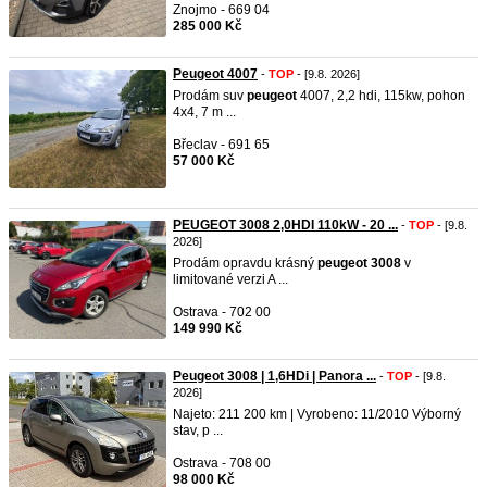
Znojmo - 669 04
285 000 Kč
Peugeot 4007
-
TOP
- [9.8. 2026]
Prodám suv
peugeot
4007, 2,2 hdi, 115kw, pohon
4x4, 7 m ...
Břeclav - 691 65
57 000 Kč
PEUGEOT 3008 2,0HDI 110kW - 20 ...
-
TOP
- [9.8.
2026]
Prodám opravdu krásný
peugeot
3008
v
limitované verzi A ...
Ostrava - 702 00
149 990 Kč
Peugeot 3008 | 1,6HDi | Panora ...
-
TOP
- [9.8.
2026]
Najeto: 211 200 km | Vyrobeno: 11/2010 Výborný
stav, p ...
Ostrava - 708 00
98 000 Kč