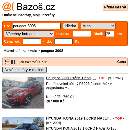
Přidat inzerát
Oblíbené inzeráty
,
Moje inzeráty
Co:
Lokalita:
Okolí:
km
Cena od:
- do:
Kč
Hlavní stránka
>
Auto
>
peugeot 3008
Cena
1-20 inzerátů z 716
Nové inzeráty e-mailem
Peugeot 3008 II.série 1.6hdi, ...
-
TOP
- [9.8. 2026]
Prodám velmi pěkný P
3008
2.série. Vůz v
originálním tov ...
Kroměříž - 769 01
287 000 Kč
HYUNDAI KONA 2019 1.6CRD NAJET ...
-
TOP
-
[9.8. 2026]
HYUNDAI KONA 2019 1.6CRD NAJETO 125