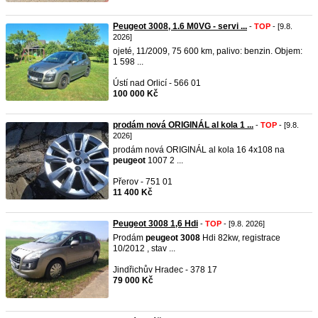
Peugeot 3008, 1.6 M0VG - servi ...
-
TOP
- [9.8.
2026]
ojeté, 11/2009, 75 600 km, palivo: benzin. Objem:
1 598 ...
Ústí nad Orlicí - 566 01
100 000 Kč
prodám nová ORIGINÁL al kola 1 ...
-
TOP
- [9.8.
2026]
prodám nová ORIGINÁL al kola 16 4x108 na
peugeot
1007 2 ...
Přerov - 751 01
11 400 Kč
Peugeot 3008 1,6 Hdi
-
TOP
- [9.8. 2026]
Prodám
peugeot
3008
Hdi 82kw, registrace
10/2012 , stav ...
Jindřichův Hradec - 378 17
79 000 Kč