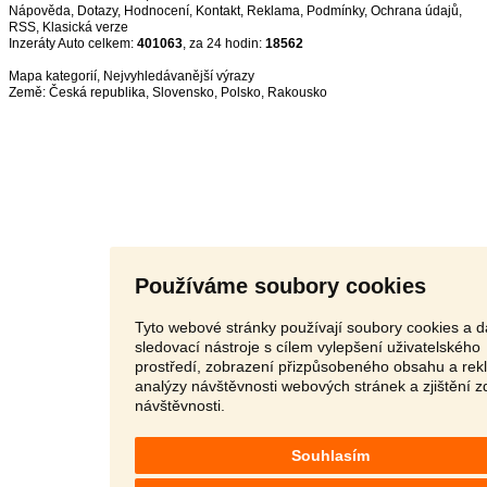
Nápověda
,
Dotazy
,
Hodnocení
,
Kontakt
,
Reklama
,
Podmínky
,
Ochrana údajů
,
RSS
,
Inzeráty Auto celkem:
401063
, za 24 hodin:
18562
Mapa kategorií
,
Nejvyhledávanější výrazy
Země:
Česká republika
,
Slovensko
,
Polsko
,
Rakousko
Používáme soubory cookies
Tyto webové stránky používají soubory cookies a d
sledovací nástroje s cílem vylepšení uživatelského
prostředí, zobrazení přizpůsobeného obsahu a rek
analýzy návštěvnosti webových stránek a zjištění z
návštěvnosti.
Souhlasím