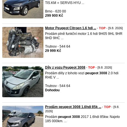
TIS.KM ⭐ SERVIS HYU ...
Brno - 620 00
299 900 Kč
Motor Peugeot Citroen 1.6 hdi ...
-
TOP
- [9.8. 2026]
Prodám plně funkční motor 1.6 hdi 9H05 9HL 9HR
9HD 9HC ...
Trutnov - 544 64
29 999 Kč
Díly z vozu Peugeot 3008
-
TOP
- [9.8. 2026]
Prodám dilly z tohoto vozi
peugeot
3008
2.0 hdi
RHE V ...
Trutnov - 544 64
Dohodou
Prodám peugeot 3008 1.6hdi 85k ...
-
TOP
- [9.8.
2026]
Prodám
peugeot
3008
2017 1.6hdi 85kw. Najeto
185 000km. ...