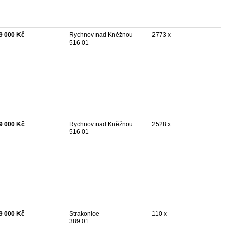
9 000 Kč
Rychnov nad Kněžnou
2773 x
516 01
9 000 Kč
Rychnov nad Kněžnou
2528 x
516 01
9 000 Kč
Strakonice
110 x
389 01