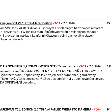
swagen Golf VII 1.2 TSI Allstar Edition
22
-
TOP
- [7.8. 2026]
ám VW Golf 7 Allstar Edition s úsporným a spolehlivým benzínovým motorem
TSI o výkonu 63 kW (86 k) a manuální převodovkou. Oblíbený hatchback s
ými provozními náklady, komfortní výbavou a velmi zachovalým stavem.
lo je bez dalších in ...
DA ROOMSTER 1,2 TSI 63 KW TOP STAV Tažné zařízení
11
-
TOP
- [7.8. 2026]
dám exklusivní ŠKODA ROOMSTER 1.2 TSI SERVISNÍ KNÍŽKA. ROOMSTER
e výborném stavu, neponičený, lak bez jediného škrábance, garážovaný,
ř jako nový. Vůz je servisovaný až do posledních KM v autorizovaném servisu
DA ORIGINÁLNÍ původn ...
MULTIVAN T6.1 EDITION 2.0 TDi 4x4 FullLED WEBASTO KAMERA
94
-
TOP
-