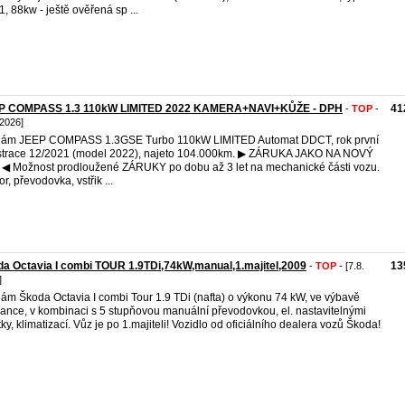
, 88kw - ještě ověřená sp ...
P COMPASS 1.3 110kW LIMITED 2022 KAMERA+NAVI+KŮŽE - DPH
41
-
TOP
-
 2026]
dám JEEP COMPASS 1.3GSE Turbo 110kW LIMITED Automat DDCT, rok první
strace 12/2021 (model 2022), najeto 104.000km. ▶ ZÁRUKA JAKO NA NOVÝ
◀ Možnost prodloužené ZÁRUKY po dobu až 3 let na mechanické části vozu.
r, převodovka, vstřik ...
a Octavia I combi TOUR 1.9TDi,74kW,manual,1.majitel,2009
13
-
TOP
- [7.8.
]
ám Škoda Octavia I combi Tour 1.9 TDi (nafta) o výkonu 74 kW, ve výbavě
ance, v kombinaci s 5 stupňovou manuální převodovkou, el. nastavitelnými
tky, klimatizací. Vůz je po 1.majiteli! Vozidlo od oficiálního dealera vozů Škoda!