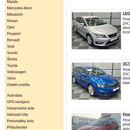
Mazda
Mercedes-Benz
LEO
Mitsubishi
Pro
Nissan
ZAC
Opel
před
brzd
Peugeot
Renault
Seat
Suzuki
Škoda
OCT
Toyota
Pro
Volkswagen
ZAC
Volvo
před
kapa
Ostatní značky
Autorádia
GPS navigace
Havarovaná auta
Peug
Náhradní díly
Prod
Pneumatiky, kola
před
Příslušenství
dolo