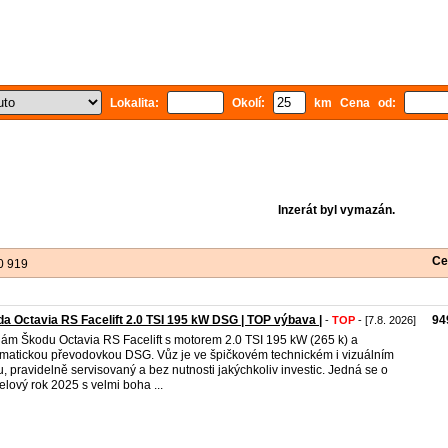
Lokalita:
Okolí:
km Cena od:
Inzerát byl vymazán.
Ce
0 919
a Octavia RS Facelift 2.0 TSI 195 kW DSG | TOP výbava |
94
-
TOP
- [7.8. 2026]
ám Škodu Octavia RS Facelift s motorem 2.0 TSI 195 kW (265 k) a
matickou převodovkou DSG. Vůz je ve špičkovém technickém i vizuálním
u, pravidelně servisovaný a bez nutnosti jakýchkoliv investic. Jedná se o
lový rok 2025 s velmi boha ...