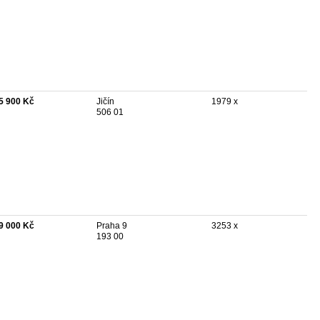
5 900 Kč
Jičín
1979 x
506 01
9 000 Kč
Praha 9
3253 x
193 00