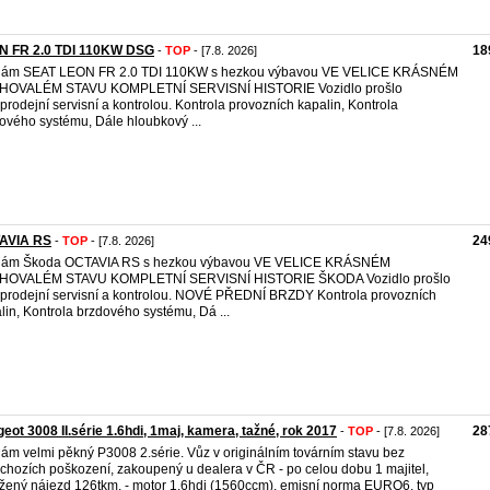
N FR 2.0 TDI 110KW DSG
18
-
TOP
- [7.8. 2026]
dám SEAT LEON FR 2.0 TDI 110KW s hezkou výbavou VE VELICE KRÁSNÉM
HOVALÉM STAVU KOMPLETNÍ SERVISNÍ HISTORIE Vozidlo prošlo
prodejní servisní a kontrolou. Kontrola provozních kapalin, Kontrola
ového systému, Dále hloubkový ...
AVIA RS
24
-
TOP
- [7.8. 2026]
dám Škoda OCTAVIA RS s hezkou výbavou VE VELICE KRÁSNÉM
HOVALÉM STAVU KOMPLETNÍ SERVISNÍ HISTORIE ŠKODA Vozidlo prošlo
prodejní servisní a kontrolou. NOVÉ PŘEDNÍ BRZDY Kontrola provozních
lin, Kontrola brzdového systému, Dá ...
eot 3008 II.série 1.6hdi, 1maj, kamera, tažné, rok 2017
28
-
TOP
- [7.8. 2026]
ám velmi pěkný P3008 2.série. Vůz v originálním továrním stavu bez
chozích poškození, zakoupený u dealera v ČR - po celou dobu 1 majitel,
žený nájezd 126tkm. - motor 1.6hdi (1560ccm), emisní norma EURO6, typ