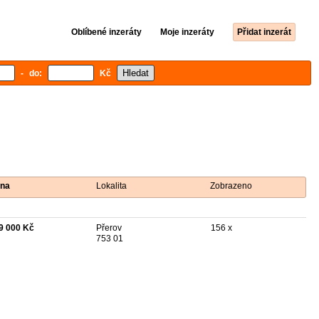
Oblíbené inzeráty
Moje inzeráty
Přidat inzerát
- do:
Kč
na
Lokalita
Zobrazeno
9 000 Kč
Přerov
156 x
753 01