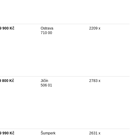
9 900 Kč
Ostrava
2209 x
710 00
9 800 Kč
Jičín
2783 x
506 01
9 990 Kč
Šumperk
2631 x