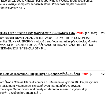
strace 18. 11. 2014. Karavan byl koupený nový v České republice, jsem 2.
tel a k vozu je kompletní servisní historie. Předchozí majitel prováděl
idelný servis v Ka ...
SHARAN 2,0 TDI 103 KW ,NAVIGACE 7 míst PANORAMA
25
-
TOP
- [7.8. 2026]
dám NÁDHERNý SHARAN 2,0 TDi. Výkon 103 kW. 140 PS COMONRAIL
ehlivý SILNÝ A ÚSPORNÝ motor. 6 ti supňová manuální převodovka, M. roku
oby 2013 Tel. 723 985 699 GARÁŽOVÁNO NEHAVAROVÁNO BEZ DŮLKŮ
 ŠKRÁBANCŮ NYNÍ NOVÁ STK P ...
da Octavia II combi 2.0TDi,103kW,L&K,Xenon,tažné,ZADÁNO
17
-
TOP
- [7.8.
]
ám Škoda Octavia II facelift combi 2.0 TDi (nafta) o výkonu 103 kW, ve výbavě
in&Klement, v kombinaci s 6 stupňovou manuální převodovkou,
matickými Xenonovými světlomety vč. denního svícení, dvojitými skly,
iovým ozvučením Canton, taž ...