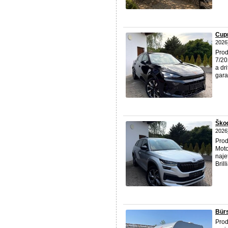
Cup
2026
Prod
7/20
a dr
gara
Škod
2026
Prod
Moto
naje
Brilli
Bürs
Prod