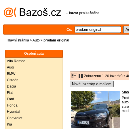
... bazar pro každého
Co:
Hlavní stránka
>
Auto
>
prodam original
Osobní auta
Alfa Romeo
Audi
BMW
Zobrazeno 1-20 inzerátů z 4
Citroën
Nové inzeráty e-mailem
Dacia
Škod
Fiat
Prod
Ford
auto
Honda
stav
mode
Hyundai
Chevrolet
Kia