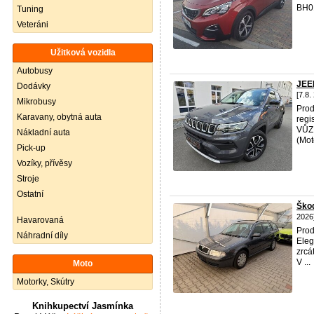
BH01
Tuning
Veteráni
Užitková vozidla
Autobusy
JEE
Dodávky
[7.8.
Mikrobusy
Pro
Karavany, obytná auta
regi
VŮZ 
Nákladní auta
(Moto
Pick-up
Vozíky, přívěsy
Stroje
Ostatní
Škod
2026
Havarovaná
Prod
Náhradní díly
Eleg
zrcá
V ...
Moto
Motorky, Skútry
Knihkupectví Jasmínka