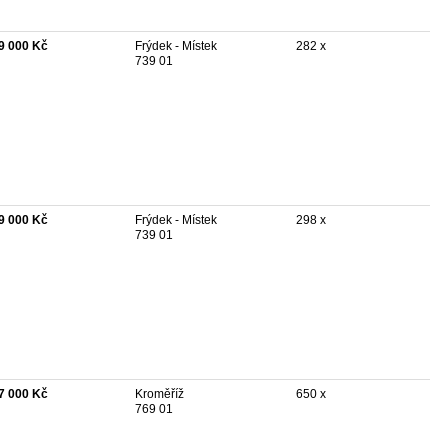
9 000 Kč
Frýdek - Místek
282 x
739 01
9 000 Kč
Frýdek - Místek
298 x
739 01
7 000 Kč
Kroměříž
650 x
769 01