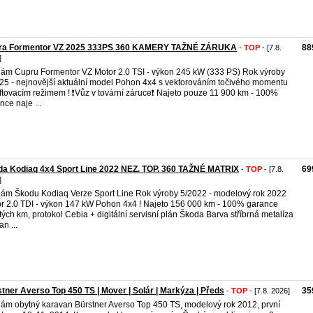
ra Formentor VZ 2025 333PS 360 KAMERY TAŽNÉ ZÁRUKA
88
-
TOP
- [7.8.
]
ám Cupru Formentor VZ Motor 2.0 TSI - výkon 245 kW (333 PS) Rok výroby
25 - nejnovější aktuální model Pohon 4x4 s vektorováním točivého momentu
iftovacím režimem ! ❗️Vůz v tovární záruce❗️ Najeto pouze 11 900 km - 100%
nce naje ...
a Kodiaq 4x4 Sport Line 2022 NEZ. TOP. 360 TAŽNÉ MATRIX
69
-
TOP
- [7.8.
]
ám Škodu Kodiaq Verze Sport Line Rok výroby 5/2022 - modelový rok 2022
r 2.0 TDI - výkon 147 kW Pohon 4x4 ! Najeto 156 000 km - 100% garance
tých km, protokol Cebia + digitální servisní plán Škoda Barva stříbrná metalíza
an ...
tner Averso Top 450 TS | Mover | Solár | Markýza | Předs
35
-
TOP
- [7.8. 2026]
ám obytný karavan Bürstner Averso Top 450 TS, modelový rok 2012, první