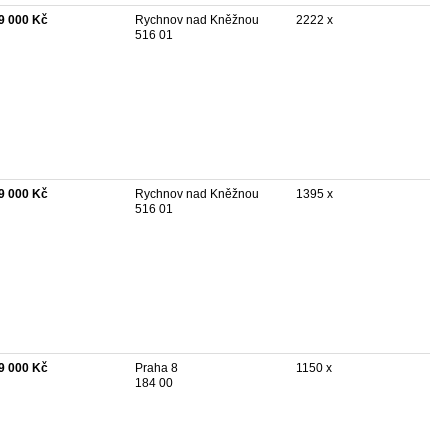
9 000 Kč
Rychnov nad Kněžnou
2222 x
516 01
9 000 Kč
Rychnov nad Kněžnou
1395 x
516 01
9 000 Kč
Praha 8
1150 x
184 00