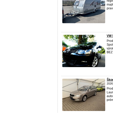
regi
maji
prav
VW 
Pro
Spol
výr
BEZ
Ško
2026
Prod
Laur
auto
prém