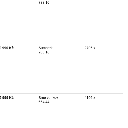
788 16
9 990 Kč
Šumperk
2705 x
788 16
9 999 Kč
Brno venkov
4106 x
664 44