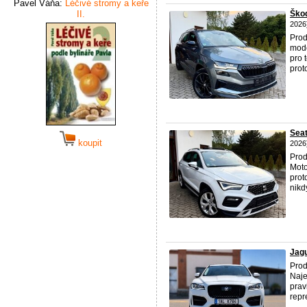
Pavel Váňa:
Léčivé stromy a keře
II.
Ško
2026
Prod
mode
pro 
prot
Sea
koupit
2026
Prod
Moto
prot
nikd
Jag
Prod
Naje
prav
repr