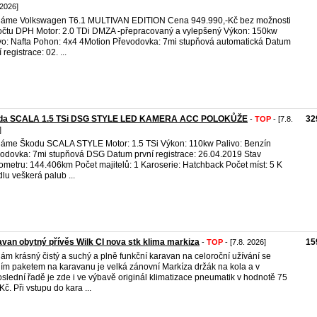
 2026]
áme Volkswagen T6.1 MULTIVAN EDITION Cena 949.990,-Kč bez možnosti
čtu DPH Motor: 2.0 TDi DMZA -přepracovaný a vylepšený Výkon: 150kw
vo: Nafta Pohon: 4x4 4Motion Převodovka: 7mi stupňová automatická Datum
 registrace: 02. ...
da SCALA 1.5 TSi DSG STYLE LED KAMERA ACC POLOKŮŽE
32
-
TOP
- [7.8.
]
áme Škodu SCALA STYLE Motor: 1.5 TSi Výkon: 110kw Palivo: Benzín
odovka: 7mi stupňová DSG Datum první registrace: 26.04.2019 Stav
ometru: 144.406km Počet majitelů: 1 Karoserie: Hatchback Počet míst: 5 K
dlu veškerá palub ...
van obytný přívěs Wilk CI nova stk klima markiza
15
-
TOP
- [7.8. 2026]
ám krásný čistý a suchý a plně funkční karavan na celoroční užívání se
ím paketem na karavanu je velká zánovní Markíza držák na kola a v
slední řadě je zde i ve výbavě originál klimatizace pneumatik v hodnotě 75
Kč. Při vstupu do kara ...