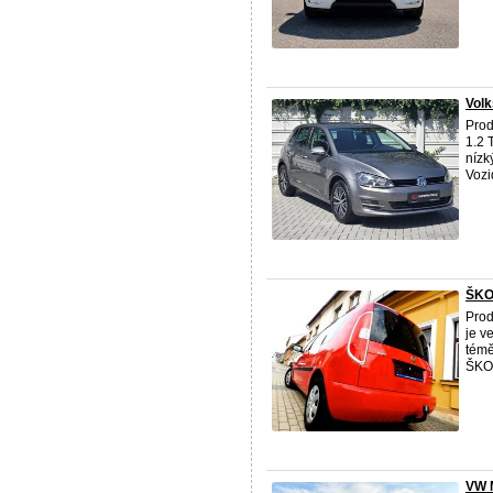
Volk
Prod
1.2 
nízk
Vozid
ŠKO
Pro
je v
témě
ŠKO
VW 