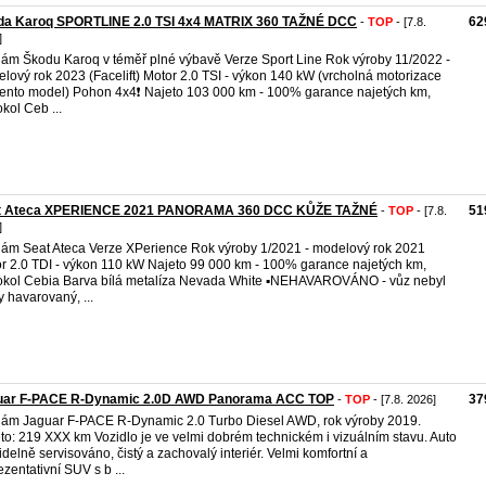
da Karoq SPORTLINE 2.0 TSI 4x4 MATRIX 360 TAŽNÉ DCC
62
-
TOP
- [7.8.
]
ám Škodu Karoq v téměř plné výbavě Verze Sport Line Rok výroby 11/2022 -
lový rok 2023 (Facelift) Motor 2.0 TSI - výkon 140 kW (vrcholná motorizace
tento model) Pohon 4x4❗️ Najeto 103 000 km - 100% garance najetých km,
okol Ceb ...
t Ateca XPERIENCE 2021 PANORAMA 360 DCC KŮŽE TAŽNÉ
51
-
TOP
- [7.8.
]
ám Seat Ateca Verze XPerience Rok výroby 1/2021 - modelový rok 2021
r 2.0 TDI - výkon 110 kW Najeto 99 000 km - 100% garance najetých km,
okol Cebia Barva bílá metalíza Nevada White ▪️NEHAVAROVÁNO - vůz nebyl
y havarovaný, ...
uar F-PACE R-Dynamic 2.0D AWD Panorama ACC TOP
37
-
TOP
- [7.8. 2026]
ám Jaguar F-PACE R-Dynamic 2.0 Turbo Diesel AWD, rok výroby 2019.
to: 219 XXX km Vozidlo je ve velmi dobrém technickém i vizuálním stavu. Auto
idelně servisováno, čistý a zachovalý interiér. Velmi komfortní a
ezentativní SUV s b ...