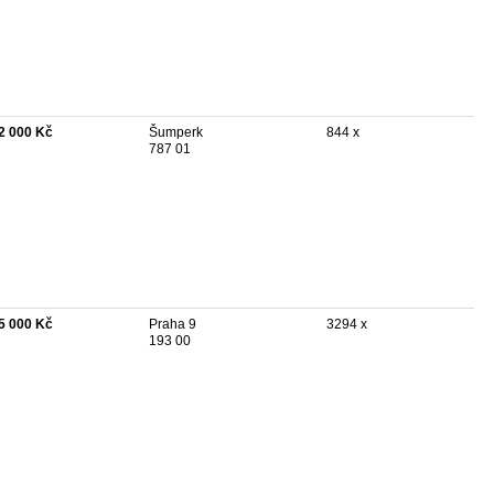
2 000 Kč
Šumperk
844 x
787 01
5 000 Kč
Praha 9
3294 x
193 00