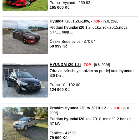
Praha - východ - 250 82
165 000 Kč
Hyundai i20, 1.2i,61kw,
-
TOP
- [9.8. 2026]
Prodám
hyundai
i20
,1.2i,61kw, rok 2015,nová
STK, 1 maji ...
České Budějovice - 370 04
69 999 Kč
HYUNDAI i20 1.2i
-
TOP
- [9.8. 2026]
Zdravím všechny nabízím na prodej auto
hyundai
i20
Da ...
Praha 10 - 102 00
124 900 Kč
Prodám Hyundai i20 rv 2010 1.2 ...
-
TOP
- [9.8.
2026]
Prodám
hyundai
i20
, rok 2010, motor 1.2 benzín,
57 kW. ...
Teplice - 415 01
79 900 Kč