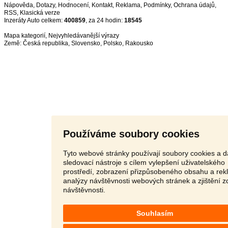
Nápověda
,
Dotazy
,
Hodnocení
,
Kontakt
,
Reklama
,
Podmínky
,
Ochrana údajů
,
RSS
,
Inzeráty Auto celkem:
400859
, za 24 hodin:
18545
Mapa kategorií
,
Nejvyhledávanější výrazy
Země:
Česká republika
,
Slovensko
,
Polsko
,
Rakousko
Používáme soubory cookies
Tyto webové stránky používají soubory cookies a d
sledovací nástroje s cílem vylepšení uživatelského
prostředí, zobrazení přizpůsobeného obsahu a rek
analýzy návštěvnosti webových stránek a zjištění z
návštěvnosti.
Souhlasím