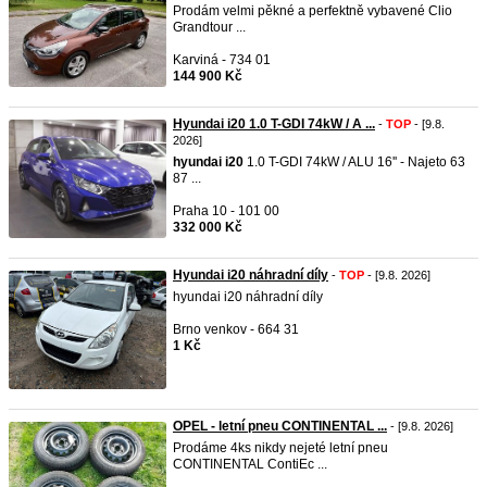
Prodám velmi pěkné a perfektně vybavené Clio
Grandtour ...
Karviná - 734 01
144 900 Kč
Hyundai i20 1.0 T-GDI 74kW / A ...
-
TOP
- [9.8.
2026]
hyundai
i20
1.0 T-GDI 74kW / ALU 16'' - Najeto 63
87 ...
Praha 10 - 101 00
332 000 Kč
Hyundai i20 náhradní díly
-
TOP
- [9.8. 2026]
hyundai i20 náhradní díly
Brno venkov - 664 31
1 Kč
OPEL - letní pneu CONTINENTAL ...
- [9.8. 2026]
Prodáme 4ks nikdy nejeté letní pneu
CONTINENTAL ContiEc ...