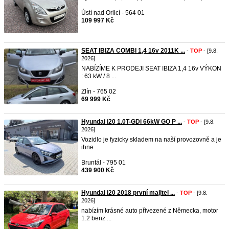
Ústí nad Orlicí - 564 01
109 997 Kč
SEAT IBIZA COMBI 1,4 16v 2011K ...
-
TOP
- [9.8.
2026]
NABÍZÍME K PRODEJI SEAT IBIZA 1,4 16v VÝKON
: 63 kW / 8 ...
Zlín - 765 02
69 999 Kč
Hyundai i20 1.0T-GDi 66kW GO P ...
-
TOP
- [9.8.
2026]
Vozidlo je fyzicky skladem na naší provozovně a je
ihne ...
Bruntál - 795 01
439 900 Kč
Hyundai i20 2018 první majitel ...
-
TOP
- [9.8.
2026]
nabízím krásné auto přivezené z Německa, motor
1.2 benz ...