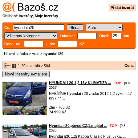
Přidat inzerát
Oblíbené inzeráty
,
Moje inzeráty
Co:
Lokalita:
Okolí:
km
Cena od:
- do:
Kč
Hlavní stránka
>
Auto
>
hyundai i20
Cena
1-20 inzerátů z 504
Nové inzeráty e-mailem
HYUNDAI i 20 1,2 16v KLIMATIZA ...
-
TOP
- [9.8.
2026]
NABÍZÍME
hyundai
i 20 z roku 2012 1,2 výkon: 57
kW / 77 ...
Zlín - 765 02
74 999 Kč
Hyundai i20,původ CZ,1.majitel ...
-
TOP
- [9.8.
2026]
hyundai
i20
, 1,2i Kappa Classic Plus, 57kw, ...