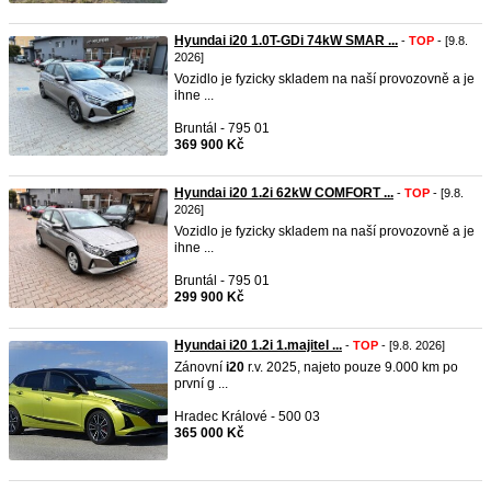
Hyundai i20 1.0T-GDi 74kW SMAR ...
-
TOP
- [9.8.
2026]
Vozidlo je fyzicky skladem na naší provozovně a je
ihne ...
Bruntál - 795 01
369 900 Kč
Hyundai i20 1.2i 62kW COMFORT ...
-
TOP
- [9.8.
2026]
Vozidlo je fyzicky skladem na naší provozovně a je
ihne ...
Bruntál - 795 01
299 900 Kč
Hyundai i20 1.2i 1.majitel ...
-
TOP
- [9.8. 2026]
Zánovní
i20
r.v. 2025, najeto pouze 9.000 km po
první g ...
Hradec Králové - 500 03
365 000 Kč