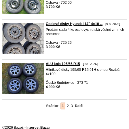
Ostrava - 702 00
3 700 Kč
Ocelové disky Hyundai 14" 4x10 ...
- [9.8. 2026]
Prodám sadu 4 ks ocelových disků včetně zimních
pneumat ...
Ostrava - 725 26
3 000 Kč
ALU kola 195/65 R15
- [9.8. 2026]
Hliníkové disky 195/65 R15 91H s pneu Rozteč -
4x100 ...
České Budějovice - 373 71
4 990 Kč
Stránka:
1
2
3
Další
©2026 Bazoš -
Inzerce, Bazar