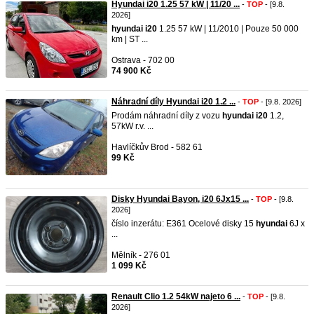
Hyundai i20 1.25 57 kW | 11/20 ...
-
TOP
- [9.8.
2026]
hyundai
i20
1.25 57 kW | 11/2010 | Pouze 50 000
km | ST ...
Ostrava - 702 00
74 900 Kč
Náhradní díly Hyundai i20 1.2 ...
-
TOP
- [9.8. 2026]
Prodám náhradní díly z vozu
hyundai
i20
1.2,
57kW r.v. ...
Havlíčkův Brod - 582 61
99 Kč
Disky Hyundai Bayon, i20 6Jx15 ...
-
TOP
- [9.8.
2026]
číslo inzerátu: E361 Ocelové disky 15
hyundai
6J x
...
Mělník - 276 01
1 099 Kč
Renault Clio 1.2 54kW najeto 6 ...
-
TOP
- [9.8.
2026]