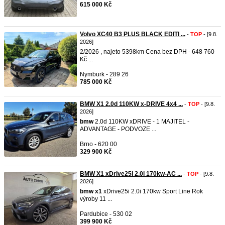
615 000 Kč
Volvo XC40 B3 PLUS BLACK EDITI ...
-
TOP
- [9.8.
2026]
2/2026 , najeto 5398km Cena bez DPH - 648 760
Kč ...
Nymburk - 289 26
785 000 Kč
BMW X1 2.0d 110KW x-DRIVE 4x4 ...
-
TOP
- [9.8.
2026]
bmw
2.0d 110KW xDRIVE - 1 MAJITEL -
ADVANTAGE - PODVOZE ...
Brno - 620 00
329 900 Kč
BMW X1 xDrive25i 2.0i 170kw-AC ...
-
TOP
- [9.8.
2026]
bmw
x1
xDrive25i 2.0i 170kw Sport Line Rok
výroby 11 ...
Pardubice - 530 02
399 900 Kč