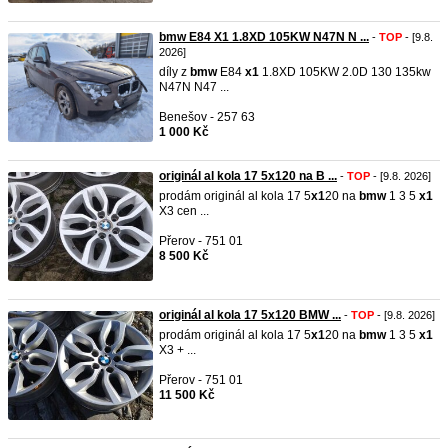
bmw E84 X1 1.8XD 105KW N47N N ...
-
TOP
- [9.8.
2026]
díly z
bmw
E84
x1
1.8XD 105KW 2.0D 130 135kw
N47N N47 ...
Benešov - 257 63
1 000 Kč
originál al kola 17 5x120 na B ...
-
TOP
- [9.8. 2026]
prodám originál al kola 17 5
x1
20 na
bmw
1 3 5
x1
X3 cen ...
Přerov - 751 01
8 500 Kč
originál al kola 17 5x120 BMW ...
-
TOP
- [9.8. 2026]
prodám originál al kola 17 5
x1
20 na
bmw
1 3 5
x1
X3 + ...
Přerov - 751 01
11 500 Kč