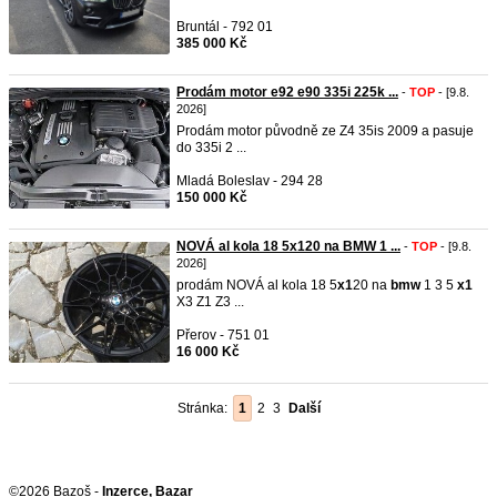
Bruntál - 792 01
385 000 Kč
Prodám motor e92 e90 335i 225k ...
-
TOP
- [9.8.
2026]
Prodám motor původně ze Z4 35is 2009 a pasuje
do 335i 2 ...
Mladá Boleslav - 294 28
150 000 Kč
NOVÁ al kola 18 5x120 na BMW 1 ...
-
TOP
- [9.8.
2026]
prodám NOVÁ al kola 18 5
x1
20 na
bmw
1 3 5
x1
X3 Z1 Z3 ...
Přerov - 751 01
16 000 Kč
Stránka:
1
2
3
Další
©2026 Bazoš -
Inzerce, Bazar