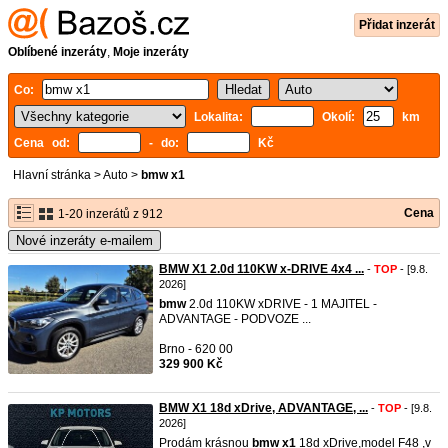
Přidat inzerát
Oblíbené inzeráty
,
Moje inzeráty
Co:
Lokalita:
Okolí:
km
Cena od:
- do:
Kč
Hlavní stránka
>
Auto
>
bmw x1
Cena
1-20 inzerátů z 912
Nové inzeráty e-mailem
BMW X1 2.0d 110KW x-DRIVE 4x4 ...
-
TOP
- [9.8.
2026]
bmw
2.0d 110KW xDRIVE - 1 MAJITEL -
ADVANTAGE - PODVOZE ...
Brno - 620 00
329 900 Kč
BMW X1 18d xDrive, ADVANTAGE, ...
-
TOP
- [9.8.
2026]
Prodám krásnou
bmw
x1
18d xDrive,model F48 ,v