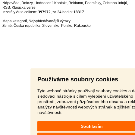
Nápověda
,
Dotazy
,
Hodnocení
,
Kontakt
,
Reklama
,
Podmínky
,
Ochrana údajů
,
RSS
,
Inzeráty Auto celkem:
397972
, za 24 hodin:
18317
Mapa kategorií
,
Nejvyhledávanější výrazy
Země:
Česká republika
,
Slovensko
,
Polsko
,
Rakousko
Používáme soubory cookies
Tyto webové stránky používají soubory cookies a d
sledovací nástroje s cílem vylepšení uživatelského
prostředí, zobrazení přizpůsobeného obsahu a rek
analýzy návštěvnosti webových stránek a zjištění z
návštěvnosti.
Souhlasím