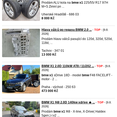
Prodám ALU kola na
bmw
x1
225/55/ R17 97H
M+S Zimní pn ...
Uherské Hradiště - 686 03
8 000 Kč
Hlava válců po repasu BMW 2.0 ...
-
TOP
- [9.8.
2026]
Prodám hlavu válců pasující do 120d, 320d, 520d,
118d, ...
Tachov - 347 01
13 000 Kč
BMW X1 2.0D 110kW AT8 / 11/202 ...
-
TOP
- [9.8.
2026]
bmw
x1
sDrive 18D - model
bmw
F48 FACELIFT -
motor - 2 ...
Praha - východ - 250 63
473 000 Kč
BMW X1 f48 2.0D 140kw xdrive 🔥 ...
-
TOP
- [9.8.
2026]
Prodám
bmw
x1
f48 - X-line, X-Drive( Haldex
5gen.) r.v2 ...