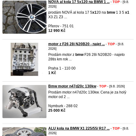
NOVÁ al kola 17 5x120 na BMW 1 ...
-
TOP
- [9.8.
2026]
prodám NOVÁ al kola 17 5
x1
20 na
bmw
1 3 5
x1
X3 Z1 Z3 ...
Přerov - 751 01
12 990 Kč
motor z F26 28i N20B20 - najet ...
-
TOP
- [9.8.
2026]
Prodám motor z
bmw
F26 28i N20B20 - najeto
28tis km rok ...
Praha 1 - 110 00
1 Kč
Bmw motor n47d20c 130kw
-
TOP
- [9.8. 2026]
Prodám motor n47d20c 130kw. Cena je za holý
motor od 2 ...
Nymburk - 288 02
25 000 Kč
ALU kola na BMW X1 225/55/ R17 ...
-
TOP
- [9.8.
2026]