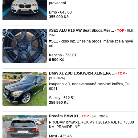
provedení ...
Brno - 643 00
355 000 Kč
#SE1 ALU R16 VW Seat Skoda Mer ...
-
TOP
- [9.8.
2026]
#SE1 - cislo inz. Dnes na prodej máme zcela nové
ori ...
Karviná - 733 01
6 500 Kč
BMW X1 2.0D 135KW,4x4,XLINE,PA ...
-
TOP
-
[9.8. 2026]
koupeno v D,​ nehavarované,​ servisní knížka,​ Tel
6041 ...
Semily - 512 51
259 990 Kč
Prodám BMW X1
-
TOP
- [9.8. 2026]
PRODÁM
bmw
x1
.ROK VÝR.2019.NAJETO 73380
KM. PRAVIDELNĚ ...
Most - 435 45