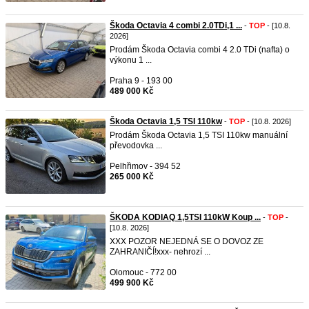
Škoda Octavia 4 combi 2.0TDi,1 ...
-
TOP
- [10.8.
2026]
Prodám Škoda Octavia combi 4 2.0 TDi (nafta) o
výkonu 1 ...
Praha 9 - 193 00
489 000 Kč
Škoda Octavia 1,5 TSI 110kw
-
TOP
- [10.8. 2026]
Prodám Škoda Octavia 1,5 TSI 110kw manuální
převodovka ...
Pelhřimov - 394 52
265 000 Kč
ŠKODA KODIAQ 1,5TSI 110kW Koup ...
-
TOP
-
[10.8. 2026]
XXX POZOR NEJEDNÁ SE O DOVOZ ZE
ZAHRANIČÍ!xxx- nehrozí ...
Olomouc - 772 00
499 900 Kč