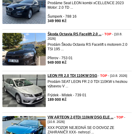
Prodáme Seat LEON kombi xCELLENCE 2023
Motor: 2.0 TD ...
Šumperk - 788 16
349 990 Kč
Škoda Octavia RS Facelift 2.0 ...
-
TOP
- [10.8.
2026]
Prodám Škodu Octavia RS Facelift s motorem 2.0
TSI 195 ...
Přerov - 753 01
949 000 Kč
LEON FR 2.0 TDI 110KW DSG
-
TOP
- [10.8. 2026]
Prodám SEAT LEON FR 2.0 TDI 110KW s hezkou
výbavou V ...
Frýdek - Místek - 739 01
189 000 Kč
VW ARTEON 2,0TDi 110kW DSG ELE ...
-
TOP
-
[10.8. 2026]
XXX POZOR NEJEDNÁ SE O DOVOZ ZE
ZAHRANIČÍ! XXX- nehrozí ...