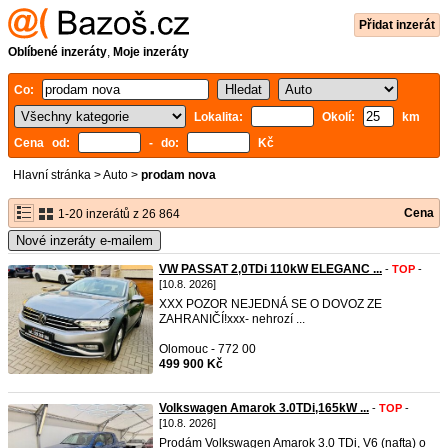
Přidat inzerát
Oblíbené inzeráty
,
Moje inzeráty
Co:
Lokalita:
Okolí:
km
Cena od:
- do:
Kč
Hlavní stránka
>
Auto
>
prodam nova
Cena
1-20 inzerátů z 26 864
Nové inzeráty e-mailem
VW PASSAT 2,0TDi 110kW ELEGANC ...
-
TOP
-
[10.8. 2026]
XXX POZOR NEJEDNÁ SE O DOVOZ ZE
ZAHRANIČÍ!xxx- nehrozí ...
Olomouc - 772 00
499 900 Kč
Volkswagen Amarok 3.0TDi,165kW ...
-
TOP
-
[10.8. 2026]
Prodám Volkswagen Amarok 3.0 TDi, V6 (nafta) o