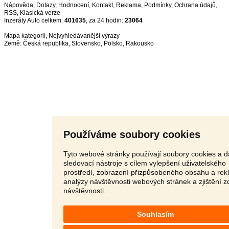
Nápověda
,
Dotazy
,
Hodnocení
,
Kontakt
,
Reklama
,
Podmínky
,
Ochrana údajů
,
RSS
,
Inzeráty Auto celkem:
401635
, za 24 hodin:
23064
Mapa kategorií
,
Nejvyhledávanější výrazy
Země:
Česká republika
,
Slovensko
,
Polsko
,
Rakousko
Používáme soubory cookies
Tyto webové stránky používají soubory cookies a d
sledovací nástroje s cílem vylepšení uživatelského
prostředí, zobrazení přizpůsobeného obsahu a rek
analýzy návštěvnosti webových stránek a zjištění z
návštěvnosti.
Souhlasím