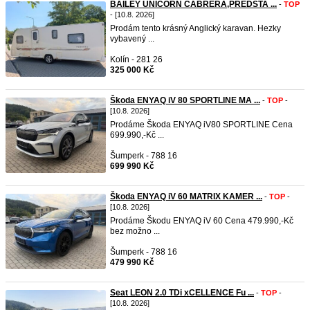
BAILEY UNICORN CABRERA,PŘEDSTA ...
-
TOP
- [10.8. 2026]
Prodám tento krásný Anglický karavan. Hezky
vybavený ...
Kolín - 281 26
325 000 Kč
Škoda ENYAQ iV 80 SPORTLINE MA ...
-
TOP
-
[10.8. 2026]
Prodáme Škoda ENYAQ iV80 SPORTLINE Cena
699.990,-Kč ...
Šumperk - 788 16
699 990 Kč
Škoda ENYAQ iV 60 MATRIX KAMER ...
-
TOP
-
[10.8. 2026]
Prodáme Škodu ENYAQ iV 60 Cena 479.990,-Kč
bez možno ...
Šumperk - 788 16
479 990 Kč
Seat LEON 2.0 TDi xCELLENCE Fu ...
-
TOP
-
[10.8. 2026]