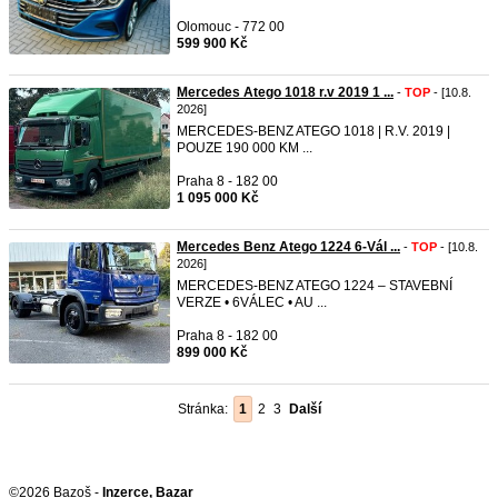
Olomouc - 772 00
599 900 Kč
Mercedes Atego 1018 r.v 2019 1 ...
-
TOP
- [10.8.
2026]
MERCEDES-BENZ ATEGO 1018 | R.V. 2019 |
POUZE 190 000 KM ...
Praha 8 - 182 00
1 095 000 Kč
Mercedes Benz Atego 1224 6-Vál ...
-
TOP
- [10.8.
2026]
MERCEDES-BENZ ATEGO 1224 – STAVEBNÍ
VERZE • 6VÁLEC • AU ...
Praha 8 - 182 00
899 000 Kč
Stránka:
1
2
3
Další
©2026 Bazoš -
Inzerce, Bazar