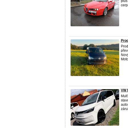
plus
cerp
Prod
Prod
přev
Nový
Motor
VW 
Mulť
stav
auto
záru