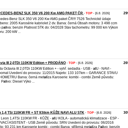
CEDES-BENZ SLK 350 V6 200 Kw AMG PAKET ČR
29
-
TOP
- [6.8. 2026]
edes-Benz SLK 350 V6 200 Kw AMG paket ČR!!! 7526 Technické údaje
beno: 2005 Karosérie kabriolet 2 dv. Barva: černá Obsah motoru: 3 498 ccm
 p
al
iva: benzin Platnost STK do: 04/2028 Stav tachometru: 99 000 km Výkon
ru: 200 kW ...
via III 2,0TDi 110KW Edition + PRODÁNO
26
-
TOP
- [6.8. 2026]
a Octavia III 2,0TDi 110KW Edition + - vyhř. sedadla - USB -
al
U - NAVI -
omat Uvedení do provozu: 11/2015 Najeto: 133 107km – GARANCE STAVU
HOMETRU Barva: černá met
al
íza Karoserie: kombi - combi Země původu:
 P
al
ivo: Diesel Výko ...
n 1,4 TSi 110KW FR + ST 93tkm KŮŽE NAVI ALU STK
30
-
TOP
- [6.8. 2026]
 Leon 1,4TSi 110KW FR - KŮŽE -
al
U KOLA - automatická klimatizace - ESP -
VACÍ ASISTENT - USB Země původu: SRN Uvedení do provozu: 06/2016
to: 93 231 km Karoserie kombi - combi Barva: stříbrná met
al
íza P
al
ivo: benzín