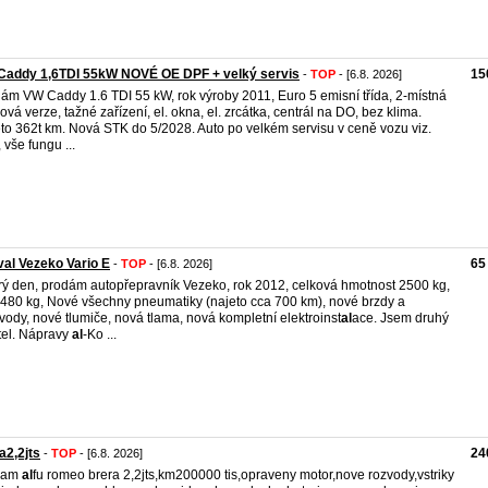
Caddy 1,6TDI 55kW NOVÉ OE DPF + velký servis
15
-
TOP
- [6.8. 2026]
ám VW Caddy 1.6 TDI 55 kW, rok výroby 2011, Euro 5 emisní třída, 2-místná
ková verze, tažné zařízení, el. okna, el. zrcátka, centrál na DO, bez klima.
to 362t km. Nová STK do 5/2028. Auto po velkém servisu v ceně vozu viz.
 vše fungu ...
al Vezeko Vario E
65
-
TOP
- [6.8. 2026]
ý den, prodám autopřepravník Vezeko, rok 2012, celková hmotnost 2500 kg,
 480 kg, Nové všechny pneumatiky (najeto cca 700 km), nové brzdy a
vody, nové tlumiče, nová tlama, nová kompletní elektroinst
al
ace. Jsem druhý
tel. Nápravy
al
-Ko ...
a2,2jts
24
-
TOP
- [6.8. 2026]
dam
al
fu romeo brera 2,2jts,km200000 tis,opraveny motor,nove rozvody,vstriky