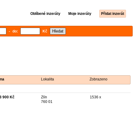
Oblíbené inzeráty
Moje inzeráty
Přidat inzerát
- do:
Kč
na
Lokalita
Zobrazeno
8 900 Kč
Zlín
1536 x
760 01