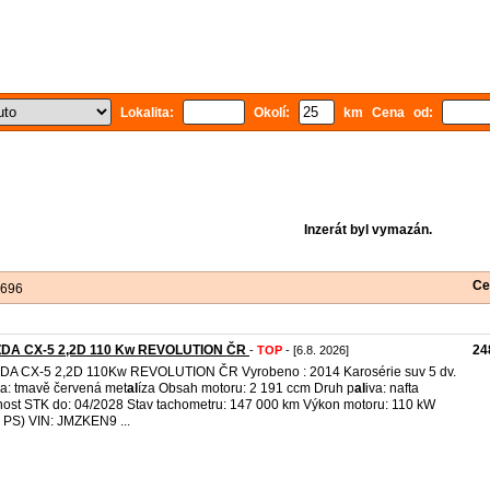
Lokalita:
Okolí:
km Cena od:
Inzerát byl vymazán.
Ce
 696
DA CX-5 2,2D 110 Kw REVOLUTION ČR
24
-
TOP
- [6.8. 2026]
A CX-5 2,2D 110Kw REVOLUTION ČR Vyrobeno : 2014 Karosérie suv 5 dv.
a: tmavě červená met
al
íza Obsah motoru: 2 191 ccm Druh p
al
iva: nafta
nost STK do: 04/2028 Stav tachometru: 147 000 km Výkon motoru: 110 kW
 PS) VIN: JMZKEN9 ...