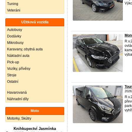
Výko
Tuning
Veteráni
Užitková vozidla
Autobusy
Mon
Dodávky
R.v.
Mikrobusy
ovlá
Karavany, obytná auta
kame
výbav
Nákladní auta
Pick-up
Vozíky, přívěsy
Stroje
Ostatní
Tou
2026
Havarovaná
R.v.
Náhradní díly
přev
park
vyhř
Moto
Motorky, Skútry
Knihkupectví Jasmínka