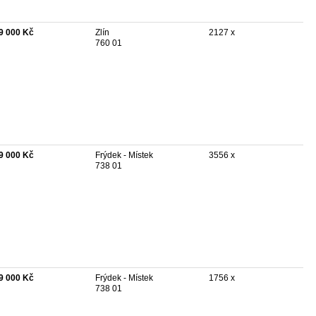
9 000 Kč
Zlín
2127 x
760 01
9 000 Kč
Frýdek - Místek
3556 x
738 01
9 000 Kč
Frýdek - Místek
1756 x
738 01