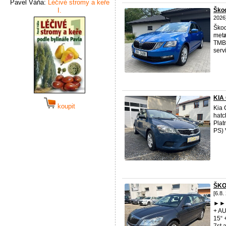
Pavel Váňa:
Léčivé stromy a keře
I.
Ško
2026
Škod
met
a
TMB
serv
KIA
koupit
Kia 
hatc
Plat
PS) 
ŠKO
[6.8.
►►►
+ A
15“ 