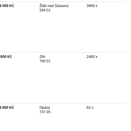
9 000 Kč
Žďár nad Sázavou
3969 x
594 01
 000 Kč
Zlín
2460 x
760 01
4 900 Kč
Opava
62 x
747 05