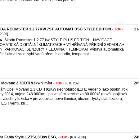
automatická převodovka DSG + pádla pod vol ...
DA ROOMSTER 1.2 77KW 7ST. AUTOMAT DSG STYLE EDITION
13
-
TOP
-
 2026]
 Škoda Roomster 1.2 77 kw STYLE PLUS EDITION + NAVIGACE +
OMATICKÁ DIGITÁLNÍ KLIMATIZACE + VYHŘÍVANÁ PŘEDNÍ SEDADLA +
NÍ PARKOVACÍ SENZORY + EL.OKNA + TEMPOMAT Výbava automatická
tální klimatizace, vyhřívaná přední sedadla, tempomat ...
 Movano 2.3CDTI 92kw 9 míst
26
-
TOP
- [6.8. 2026]
ám Opel Movano 2.3 CDTI 92KW (jednoturbo)L1H1 vedeno jako osobní,rok
by 2014, najeto 248 000km - po velkém servise za 80 000kč (nová spojková
, všechny ložiska v převodovce, nové tlumiče, uložení, tyčky stabilizátoru,
EGR ventil, kli ...
a Fabia Style 1.2TSI, 81kw DSG,
24
-
TOP
- [6.8. 2026]