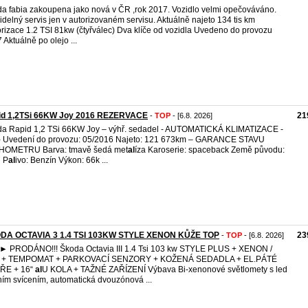
a fabia zakoupena jako nová v ČR ,rok 2017. Vozidlo velmi opečováváno.
idelný servis jen v autorizovaném servisu. Aktuálně najeto 134 tis km
rizace 1.2 TSI 81kw (čtyřválec) Dva klíče od vozidla Uvedeno do provozu
 Aktuálně po olejo ...
id 1,2TSi 66KW Joy 2016 REZERVACE
21
-
TOP
- [6.8. 2026]
a Rapid 1,2 TSi 66KW Joy – výhř. sedadel - AUTOMATICKÁ KLIMATIZACE -
- Uvedení do provozu: 05/2016 Najeto: 121 673km – GARANCE STAVU
HOMETRU Barva: tmavě šedá met
al
íza Karoserie: spaceback Země původu:
 P
al
ivo: Benzín Výkon: 66k ...
DA OCTAVIA 3 1.4 TSI 103KW STYLE XENON KŮŽE TOP
23
-
TOP
- [6.8. 2026]
PRODÁNO!!! Škoda Octavia III 1.4 Tsi 103 kw STYLE PLUS + XENON /
 + TEMPOMAT + PARKOVACÍ SENZORY + KOŽENÁ SEDADLA + EL.PÁTÉ
ŘE + 16“
al
U KOLA + TAŽNÉ ZAŘÍZENÍ Výbava Bi-xenonové světlomety s led
ím svícením, automatická dvouzónová ...