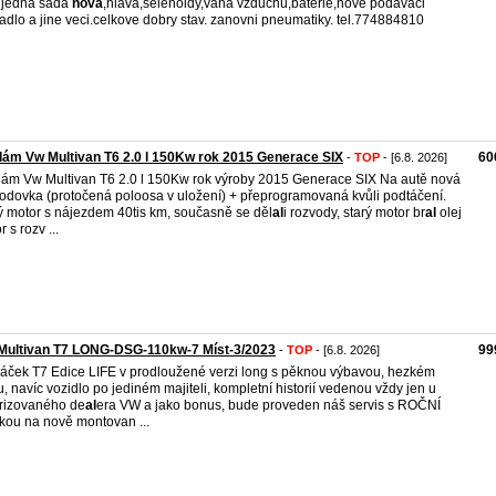
 jedna sada
nova
,hlava,selenoidy,vaha vzduchu,baterie,nove podavaci
adlo a jine veci.celkove dobry stav. zanovni pneumatiky. tel.774884810
ám Vw Multivan T6 2.0 l 150Kw rok 2015 Generace SIX
60
-
TOP
- [6.8. 2026]
ám Vw Multivan T6 2.0 l 150Kw rok výroby 2015 Generace SIX Na autě nová
odovka (protočená poloosa v uložení) + přeprogramovaná kvůli podtáčení.
 motor s nájezdem 40tis km, současně se děl
al
i rozvody, starý motor br
al
olej
 s rozv ...
Multivan T7 LONG-DSG-110kw-7 Míst-3/2023
99
-
TOP
- [6.8. 2026]
áček T7 Edice LIFE v prodloužené verzi long s pěknou výbavou, hezkém
u, navíc vozidlo po jediném majiteli, kompletní historií vedenou vždy jen u
rizovaného de
al
era VW a jako bonus, bude proveden náš servis s ROČNÍ
kou na nově montovan ...