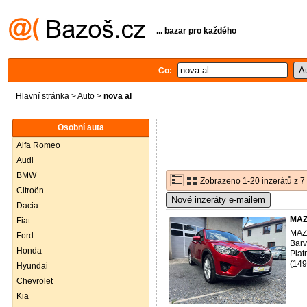
... bazar pro každého
Co:
Hlavní stránka
>
Auto
>
nova al
Osobní auta
Alfa Romeo
Audi
BMW
Zobrazeno 1-20 inzerátů z 7
Citroën
Nové inzeráty e-mailem
Dacia
MAZ
Fiat
MAZD
Ford
Barv
Honda
Plat
(149
Hyundai
Chevrolet
Kia