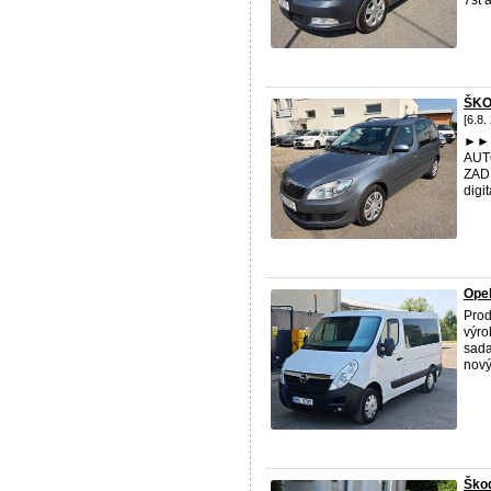
7st 
ŠKO
[6.8.
►►►
AUT
ZAD
digi
Opel
Prod
výro
sada
nový 
Škod