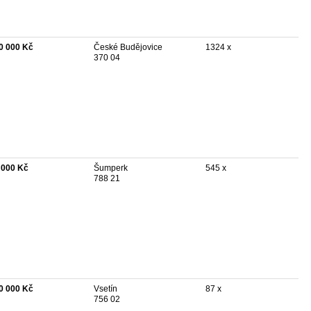
0 000 Kč
České Budějovice
1324 x
370 04
 000 Kč
Šumperk
545 x
788 21
0 000 Kč
Vsetín
87 x
756 02