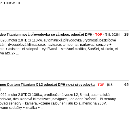
n 110KW Eu ...
deo Titanium nová převodovka se zárukou, odpočet DPH
29
-
TOP
- [6.8. 2026]
2020, motor 2.0TDCi 110kw, automatická převodovka 8rychlostí, bezklíčové
dání, dvougólová klimatizace, navigace, tempomat, parkovací senzory +
ra + asistent, el.sklopná + vyhřívaná + stmívací zrcátka, SunSet,
al
u kola, el.
a atd. 2x ...
rneo Custom Titanium X L2 odpočet DPH nová převodovka
64
-
TOP
- [6.8.
]
2022, motor 2.0TDCi 136kw, prodloužená verze L2, 8 míst, automatická
odovka, dvouzonová klimatizace, navigace, Led denní svícení + Bi-xenony,
ovací senzory + kamera, kožené č
al
ounění,
al
u kola, měnič na 230V,
ívané sedačky + zrcátka + ...