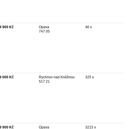
4 900 Kč
Opava
46 x
747 05
9 000 Kč
Rychnov nad Kněžnou
325 x
517 21
9 900 Kč
Opava
3215 x