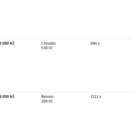
0 000 Kč
Chrudim
894 x
538 07
9 000 Kč
Beroun
2111 x
266 01