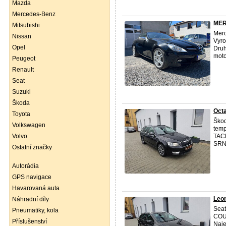
Mazda
Mercedes-Benz
MER
Mitsubishi
Merc
Nissan
Vyro
Opel
Druh
moto
Peugeot
Renault
Seat
Suzuki
Škoda
Octa
Toyota
Škod
Volkswagen
temp
Volvo
TAC
SRN
Ostatní značky
Autorádia
GPS navigace
Havarovaná auta
Leo
Náhradní díly
Seat
Pneumatiky, kola
COU
Příslušenství
Naje