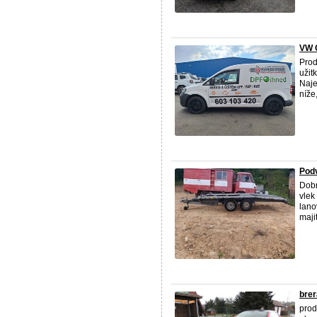
VW 
Prod
užit
Naje
níže,
Podv
Dobr
vlek
lano
maji
brer
pro