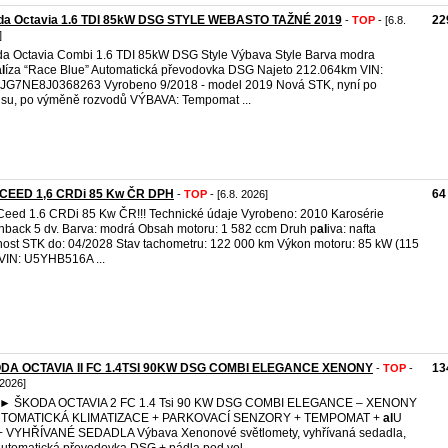
da Octavia 1.6 TDI 85kW DSG STYLE WEBASTO TAŽNÉ 2019
22
-
TOP
- [6.8.
]
a Octavia Combi 1.6 TDI 85kW DSG Style Výbava Style Barva modra
l
íza “Race Blue” Automatická převodovka DSG Najeto 212.064km VIN:
JG7NE8J0368263 Vyrobeno 9/2018 - model 2019 Nová STK, nyní po
isu, po výměně rozvodů VÝBAVA: Tempomat ...
 CEED 1,6 CRDi 85 Kw ČR DPH
64
-
TOP
- [6.8. 2026]
Ceed 1.6 CRDi 85 Kw ČR!!! Technické údaje Vyrobeno: 2010 Karosérie
hback 5 dv. Barva: modrá Obsah motoru: 1 582 ccm Druh p
al
iva: nafta
nost STK do: 04/2028 Stav tachometru: 122 000 km Výkon motoru: 85 kW (115
VIN: U5YHB516A ...
DA OCTAVIA II FC 1.4TSI 90KW DSG COMBI ELEGANCE XENONY
13
-
TOP
-
 2026]
 ŠKODA OCTAVIA 2 FC 1.4 Tsi 90 KW DSG COMBI ELEGANCE – XENONY
UTOMATICKÁ KLIMATIZACE + PARKOVACÍ SENZORY + TEMPOMAT +
al
U
+ VYHŘÍVANÉ SEDADLA Výbava Xenonové světlomety, vyhřívaná sedadla,