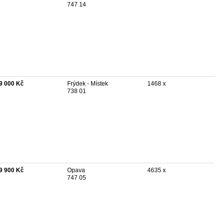
747 14
9 000 Kč
Frýdek - Místek
1468 x
738 01
9 900 Kč
Opava
4635 x
747 05