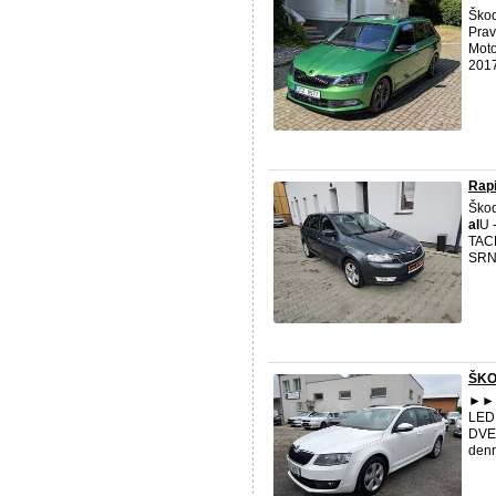
Škod
Prav
Moto
2017
Rap
Škod
al
U 
TAC
SRN
ŠKO
►►► 
LED
DVE
denn