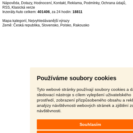
Nápověda
,
Dotazy
,
Hodnocení
,
Kontakt
,
Reklama
,
Podmínky
,
Ochrana údajů
,
RSS
,
Inzeráty Auto celkem:
401406
, za 24 hodin:
18811
Mapa kategorií
,
Nejvyhledávanější výrazy
Země:
Česká republika
,
Slovensko
,
Polsko
,
Rakousko
Používáme soubory cookies
Tyto webové stránky používají soubory cookies a d
sledovací nástroje s cílem vylepšení uživatelského
prostředí, zobrazení přizpůsobeného obsahu a rek
analýzy návštěvnosti webových stránek a zjištění z
návštěvnosti.
Souhlasím