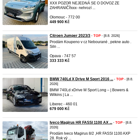
XXX POZOR NEJEDNÁ SE O DOVOZ ZE
ZAHRANIČÍ!xxx- nehrozí ...
Olomouc - 772 00
449 900 Kč
Citroen Jumper 2023/3
-
TOP
- [8.8. 2026]
Prodám Koupeno v cz Nebourané , pekne auto .
Siln ...
Opava - 747 57
333 333 Kč
BMW 740Ld X Drive M Sport 2016 ...
-
TOP
- [8.8.
2026]
BMW 740Ld xDrive M Sport Long – | Bowers &
Wilkins | La ...
Liberec - 460 01
679 000 Kč
Iveco Magirus HR FASSI 1100 AX ...
-
TOP
- [8.8.
2026]
Prodám Iveco Magirus 8/2 ,HR FASSI 1100 AXP
28. Rok vý ...