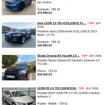
bez možno ...
Šumperk - 788 16
479 990 Kč
Seat LEON 2.0 TDi xCELLENCE Fu ...
-
TOP
- [8.8.
2026]
Prodáme Seat LEON kombi xCELLENCE 2023
Motor: 2.0 TD ...
Šumperk - 788 16
349 990 Kč
Škoda Octavia RS Facelift 2.0 ...
-
TOP
- [8.8. 2026]
Prodám Škodu Octavia RS Facelift s motorem 2.0
TSI 195 ...
Přerov - 753 01
949 000 Kč
LEON FR 2.0 TDI 110KW DSG
-
TOP
- [8.8. 2026]
Prodám SEAT LEON FR 2.0 TDI 110KW s hezkou
výbavou V ...
Frýdek - Místek - 739 01