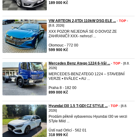
189 000 Kč
VW ARTEON 2,0TDi 110kW DSG ELE ...
-
TOP
-
[8.8. 2026]
XXX POZOR NEJEDNÁ SE O DOVOZ ZE
ZAHRANIČÍ! XXX- nehrozí ...
Olomouc - 772 00
599 900 Kč
Mercedes Benz Atego 1224 6-Vál ...
-
TOP
- [8.8.
2026]
MERCEDES-BENZ ATEGO 1224 – STAVEBNÍ
VERZE • 6VÁLEC • AU ...
Praha 8 - 182 00
899 000 Kč
Hyundai I30 1.5 T-GDI CZ STYLE ...
-
TOP
- [8.8.
2026]
Prodám pěkně vybavenou Hyundai I30 ve verzi
STyle Mild ...
Ústí nad Orlicí - 562 01
318 999 Kč