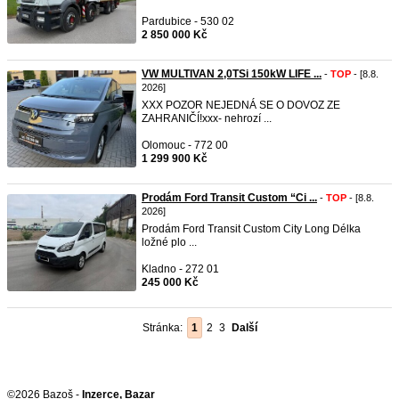
Pardubice - 530 02
2 850 000 Kč
VW MULTIVAN 2,0TSi 150kW LIFE ...
-
TOP
- [8.8.
2026]
XXX POZOR NEJEDNÁ SE O DOVOZ ZE
ZAHRANIČÍ!xxx- nehrozí ...
Olomouc - 772 00
1 299 900 Kč
Prodám Ford Transit Custom “Ci ...
-
TOP
- [8.8.
2026]
Prodám Ford Transit Custom City Long Délka
ložné plo ...
Kladno - 272 01
245 000 Kč
Stránka:
1
2
3
Další
©2026 Bazoš -
Inzerce, Bazar