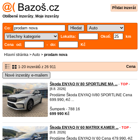
Přidat inzerát
Oblíbené inzeráty
,
Moje inzeráty
Co:
Lokalita:
Okolí:
km
Cena od:
- do:
Kč
Hlavní stránka
>
Auto
>
prodam nova
Cena
1-20 inzerátů z 26 911
Nové inzeráty e-mailem
Škoda ENYAQ iV 80 SPORTLINE MA ...
-
TOP
-
[8.8. 2026]
Prodáme Škoda ENYAQ iV80 SPORTLINE Cena
699.990,-Kč ...
Šumperk - 788 16
699 990 Kč
Škoda ENYAQ iV 60 MATRIX KAMER ...
-
TOP
-
[8.8. 2026]
Prodáme Škodu ENYAQ iV 60 Cena 479.990,-Kč