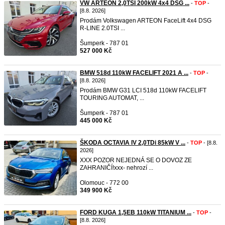
VW ARTEON 2,0TSI 200kW 4x4 DSG ...
-
TOP
-
[8.8. 2026]
Prodám Volkswagen ARTEON FaceLift 4x4 DSG
R-LINE 2.0TSI ...
Šumperk - 787 01
527 000 Kč
BMW 518d 110kW FACELIFT 2021 A ...
-
TOP
-
[8.8. 2026]
Prodám BMW G31 LCI 518d 110kW FACELIFT
TOURING AUTOMAT, ...
Šumperk - 787 01
445 000 Kč
ŠKODA OCTAVIA IV 2,0TDi 85kW V ...
-
TOP
- [8.8.
2026]
XXX POZOR NEJEDNÁ SE O DOVOZ ZE
ZAHRANIČÍ!xxx- nehrozí ...
Olomouc - 772 00
349 900 Kč
FORD KUGA 1,5EB 110kW TITANIUM ...
-
TOP
-
[8.8. 2026]