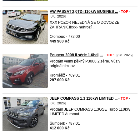
VW PASSAT 2,0TDi 110kW BUSINES ...
-
TOP
-
[8.8. 2026]
XXX POZOR NEJEDNÁ SE O DOVOZ ZE
ZAHRANIČÍ!xxx- nehrozí ...
Olomouc - 772 00
449 900 Kč
Peugeot 3008 II.série 1.6hdi, ...
-
TOP
- [8.8. 2026]
Prodám velmi pěkný P3008 2.série. Vůz v
originálním tov ...
Kroměříž - 769 01
287 000 Kč
JEEP COMPASS 1.3 110kW LIMITED ...
-
TOP
-
[8.8. 2026]
Prodám JEEP COMPASS 1.3GSE Turbo 110kW
LIMITED Automat ...
Šumperk - 787 01
412 000 Kč