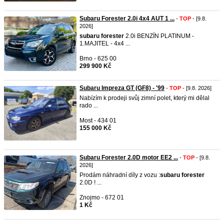
Subaru Forester 2.0i 4x4 AUT 1 ...
-
TOP
- [9.8.
2026]
subaru
forester
2.0i BENZÍN PLATINUM -
1.MAJITEL - 4x4 ...
Brno - 625 00
299 900 Kč
Subaru Impreza GT (GF8) - '99
-
TOP
- [9.8. 2026]
Nabízím k prodeji svůj zimní polet, který mi dělal
rado ...
Most - 434 01
155 000 Kč
Subaru Forester 2.0D motor EE2 ...
-
TOP
- [9.8.
2026]
Prodám náhradní díly z vozu :
subaru
forester
2.0D ! ...
Znojmo - 672 01
1 Kč