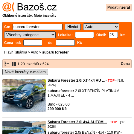
Přidat inzerát
Oblíbené inzeráty
,
Moje inzeráty
Co:
Lokalita:
Okolí:
km
Cena od:
- do:
Kč
Hlavní stránka
>
Auto
>
subaru forester
Cena
1-20 inzerátů z 624
Nové inzeráty e-mailem
Subaru Forester 2.0i XT 4x4 AU ...
-
TOP
- [9.8.
2026]
subaru
forester
2.0i XT BENZÍN PLATINUM -
1.MAJITEL - 4 ...
Brno - 625 00
299 900 Kč
Subaru Forester 2.0i 4x4 AUTOM ...
-
TOP
- [9.8.
2026]
subaru
forester
2.0i BENZÍN - 4x4 - 110 KW -