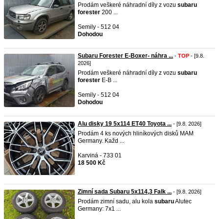
Prodám veškeré náhradní díly z vozu
subaru
forester
200 ...
Semily - 512 04
Dohodou
Subaru Forester E-Boxer- náhra ...
-
TOP
- [9.8.
2026]
Prodám veškeré náhradní díly z vozu
subaru
forester
E-B ...
Semily - 512 04
Dohodou
Alu disky 19 5x114 ET40 Toyota ...
- [9.8. 2026]
Prodám 4 ks nových hliníkových disků MAM
Germany. Každ ...
Karviná - 733 01
18 500 Kč
Zimní sada Subaru 5x114,3 Falk ...
- [9.8. 2026]
Prodám zimní sadu, alu kola
subaru
Alutec
Germany: 7x1 ...