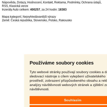
Nápověda
,
Dotazy
,
Hodnocení
,
Kontakt
,
Reklama
,
Podmínky
,
Ochrana údajů
,
RSS
,
Inzeráty Auto celkem:
400257
, za 24 hodin:
18383
Mapa kategorií
,
Nejvyhledávanější výrazy
Země:
Česká republika
,
Slovensko
,
Polsko
,
Rakousko
Používáme soubory cookies
Tyto webové stránky používají soubory cookies a d
sledovací nástroje s cílem vylepšení uživatelského
prostředí, zobrazení přizpůsobeného obsahu a rek
analýzy návštěvnosti webových stránek a zjištění z
návštěvnosti.
Souhlasím