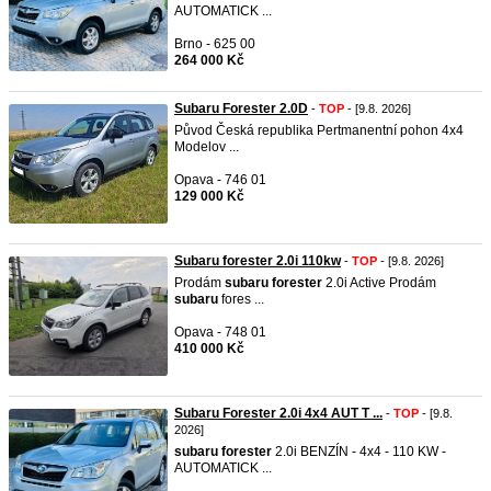
AUTOMATICK ...
Brno - 625 00
264 000 Kč
Subaru Forester 2.0D
-
TOP
- [9.8. 2026]
Původ Česká republika Pertmanentní pohon 4x4
Modelov ...
Opava - 746 01
129 000 Kč
Subaru forester 2.0i 110kw
-
TOP
- [9.8. 2026]
Prodám
subaru
forester
2.0i Active Prodám
subaru
fores ...
Opava - 748 01
410 000 Kč
Subaru Forester 2.0i 4x4 AUT T ...
-
TOP
- [9.8.
2026]
subaru
forester
2.0i BENZÍN - 4x4 - 110 KW -
AUTOMATICK ...