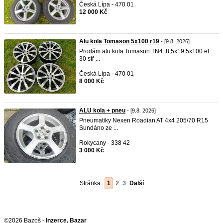
Česká Lípa - 470 01
12 000 Kč
Alu kola Tomason 5x100 r19
- [9.8. 2026]
Prodám alu kola Tomason TN4: 8,5x19 5x100 et
30 stř ...
Česká Lípa - 470 01
8 000 Kč
ALU kola + pneu
- [9.8. 2026]
Pneumatiky Nexen Roadian AT 4x4 205/70 R15
Sundáno ze ...
Rokycany - 338 42
3 000 Kč
Stránka:
1
2
3
Další
©2026 Bazoš -
Inzerce, Bazar