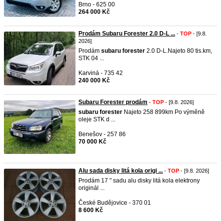
Brno - 625 00
264 000 Kč
Prodám Subaru Forester 2.0 D-L ...
-
TOP
- [9.8.
2026]
Prodám
subaru
forester
2.0 D-L.Najeto 80 tis.km,
STK 04 ...
Karviná - 735 42
240 000 Kč
Subaru Forester prodám
-
TOP
- [9.8. 2026]
subaru
forester
Najeto 258 899km Po výměně
oleje STK d ...
Benešov - 257 86
70 000 Kč
Alu sada disky litá kola origi ...
-
TOP
- [9.8. 2026]
Prodám 17 " sadu alu disky litá kola elektrony
originál ...
České Budějovice - 370 01
8 600 Kč