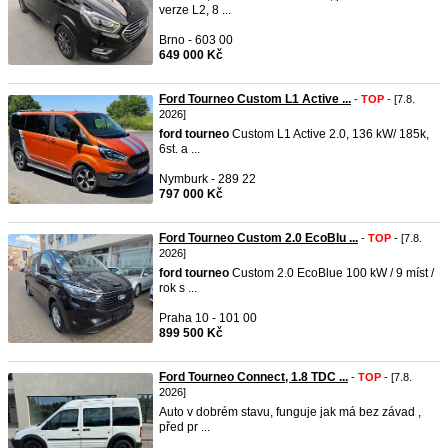
verze L2, 8 ...
Brno - 603 00
649 000 Kč
Ford Tourneo Custom L1 Active ...
-
TOP
- [7.8.
2026]
ford
tourneo
Custom L1 Active 2.0, 136 kW/ 185k,
6st. a ...
Nymburk - 289 22
797 000 Kč
Ford Tourneo Custom 2.0 EcoBlu ...
-
TOP
- [7.8.
2026]
ford
tourneo
Custom 2.0 EcoBlue 100 kW / 9 míst /
rok s ...
Praha 10 - 101 00
899 500 Kč
Ford Tourneo Connect, 1.8 TDC ...
-
TOP
- [7.8.
2026]
Auto v dobrém stavu, funguje jak má bez závad ,
před pr ...