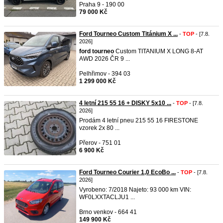
Praha 9 - 190 00
79 000 Kč
Ford Tourneo Custom Titánium X ...
-
TOP
- [7.8.
2026]
ford
tourneo
Custom TITANIUM X LONG 8-AT
AWD 2026 ČR 9 ...
Pelhřimov - 394 03
1 299 000 Kč
4 letní 215 55 16 + DISKY 5x10 ...
-
TOP
- [7.8.
2026]
Prodám 4 letní pneu 215 55 16 FIRESTONE
vzorek 2x 80 ...
Přerov - 751 01
6 900 Kč
Ford Tourneo Courier 1,0 EcoBo ...
-
TOP
- [7.8.
2026]
Vyrobeno: 7/2018 Najeto: 93 000 km VIN:
WF0LXXTACLJU1 ...
Brno venkov - 664 41
149 900 Kč