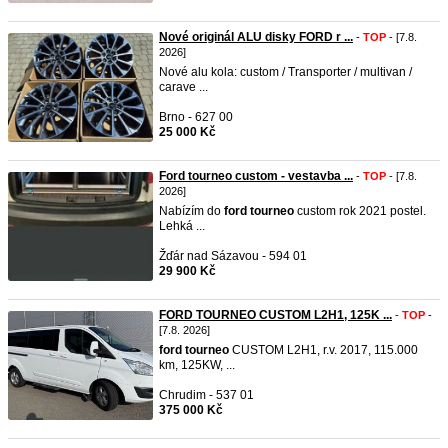
Nové originál ALU disky FORD r ...
-
TOP
- [7.8.
2026]
Nové alu kola: custom / Transporter / multivan /
carave ...
Brno - 627 00
25 000 Kč
Ford tourneo custom - vestavba ...
-
TOP
- [7.8.
2026]
Nabízím do
ford
tourneo
custom rok 2021 postel.
Lehká ...
Žďár nad Sázavou - 594 01
29 900 Kč
FORD TOURNEO CUSTOM L2H1, 125K ...
-
TOP
-
[7.8. 2026]
ford
tourneo
CUSTOM L2H1, r.v. 2017, 115.000
km, 125KW, ...
Chrudim - 537 01
375 000 Kč