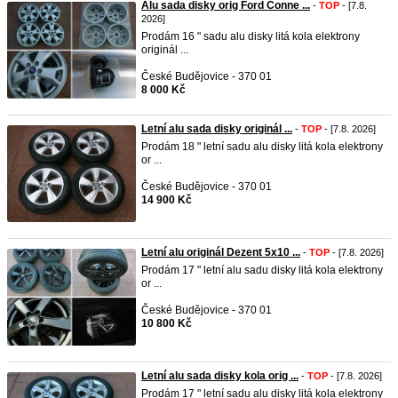
Alu sada disky orig Ford Conne ...
-
TOP
- [7.8.
2026]
Prodám 16 " sadu alu disky litá kola elektrony
originál ...
České Budějovice - 370 01
8 000 Kč
Letní alu sada disky originál ...
-
TOP
- [7.8. 2026]
Prodám 18 " letní sadu alu disky litá kola elektrony
or ...
České Budějovice - 370 01
14 900 Kč
Letní alu originál Dezent 5x10 ...
-
TOP
- [7.8. 2026]
Prodám 17 " letní alu sadu disky litá kola elektrony
or ...
České Budějovice - 370 01
10 800 Kč
Letní alu sada disky kola orig ...
-
TOP
- [7.8. 2026]
Prodám 17 " letní sadu alu disky litá kola elektrony