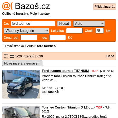
Přidat inzerát
Oblíbené inzeráty
,
Moje inzeráty
Co:
Lokalita:
Okolí:
km
Cena od:
- do:
Kč
Hlavní stránka
>
Auto
>
ford tourneo
Cena
1-20 inzerátů z 630
Nové inzeráty e-mailem
Ford custom tourneo TITANIUM
-
TOP
- [7.8. 2026]
Prodám
ford
Custom
tourneo
titanium Kategorie
vozidla: ...
Kladno - 272 01
348 500 Kč
Tourneo Custom Titanium X L2 o ...
-
TOP
- [7.8.
2026]
R.v.2022, motor 2.0TDCi 136kw, prodloužená