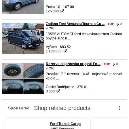
Praha 10 - 107 00
175 000 Kč
Zadáno Ford VestavbaTourneo Cu ...
-
TOP
- [7.8.
2026]
185PS AUTOMAT
ford
Vestavba
tourneo
Custom
obytné auto b ...
Vyškov - 683 52
1 100 000 Kč
Rezerva dojezdovka originál Fo ...
-
TOP
- [7.8.
2026]
Prodám 17 "" rezervu - úzká - dojezdové rezervní
kolo d ...
České Budějovice - 370 01
3 000 Kč