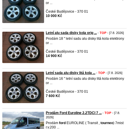
or ...
České Budějovice - 370 01
10 000 Kč
Letní alu sada disky kola orig ...
-
TOP
- [7.8. 2026]
Prodám 18 " letní sadu alu disky litá kola elektrony
or ...
České Budějovice - 370 01
14 900 Kč
Letní sada alu disky litá kola ...
-
TOP
- [7.8. 2026]
Prodám 16 " letní sadu alu disky litá kola elektrony
or ...
České Budějovice - 370 01
7 600 Kč
Prodám Ford Euroline 2.2TDCI 7 ...
-
TOP
- [7.8.
2026]
Prodám
ford
EUROLINE ( Transit ,
tourneo
) 7mist
r.v.200 ...