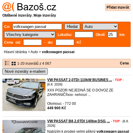
Přidat inzerát
Oblíbené inzeráty
,
Moje inzeráty
Co:
Lokalita:
Okolí:
km
Cena od:
- do:
Kč
Hlavní stránka
>
Auto
>
volkswagen passat
Cena
1-20 inzerátů z 4 067
Nové inzeráty e-mailem
VW PASSAT 2,0TDi 110kW BUSINES ...
-
TOP
-
[6.8. 2026]
XXX POZOR NEJEDNÁ SE O DOVOZ ZE
ZAHRANIČÍ!xxx- nehrozí ...
Olomouc - 772 00
449 900 Kč
VW PASSAT B8 2.0TDI 140kw DSG, ...
-
TOP
- [6.8.
2026]
Nabízím k prodeji velmi pěkný
volkswagen
passat