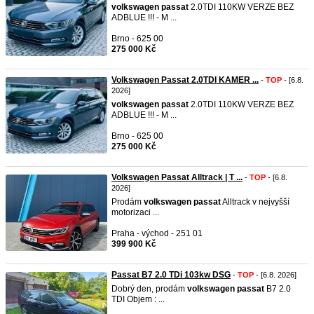
volkswagen
passat
2.0TDI 110KW VERZE BEZ
ADBLUE !!! - M ...
Brno - 625 00
275 000 Kč
Volkswagen Passat 2.0TDI KAMER ...
-
TOP
- [6.8.
2026]
volkswagen
passat
2.0TDI 110KW VERZE BEZ
ADBLUE !!! - M ...
Brno - 625 00
275 000 Kč
Volkswagen Passat Alltrack | T ...
-
TOP
- [6.8.
2026]
Prodám
volkswagen
passat
Alltrack v nejvyšší
motorizaci ...
Praha - východ - 251 01
399 900 Kč
Passat B7 2.0 TDi 103kw DSG
-
TOP
- [6.8. 2026]
Dobrý den, prodám
volkswagen
passat
B7 2.0
TDI Objem : ...