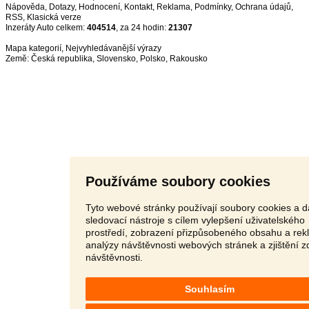
Nápověda
,
Dotazy
,
Hodnocení
,
Kontakt
,
Reklama
,
Podmínky
,
Ochrana údajů
,
RSS
,
Inzeráty Auto celkem:
404514
, za 24 hodin:
21307
Mapa kategorií
,
Nejvyhledávanější výrazy
Země:
Česká republika
,
Slovensko
,
Polsko
,
Rakousko
Používáme soubory cookies
Tyto webové stránky používají soubory cookies a d
sledovací nástroje s cílem vylepšení uživatelského
prostředí, zobrazení přizpůsobeného obsahu a rek
analýzy návštěvnosti webových stránek a zjištění z
návštěvnosti.
Souhlasím