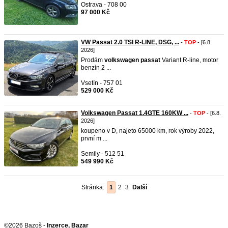
Ostrava - 708 00
97 000 Kč
VW Passat 2.0 TSI R-LINE, DSG, ...
-
TOP
- [6.8.
2026]
Prodám
volkswagen
passat
Variant R-line, motor
benzín 2 ...
Vsetín - 757 01
529 000 Kč
Volkswagen Passat 1.4GTE 160KW ...
-
TOP
- [6.8.
2026]
koupeno v D,​ najeto 65000 km, rok výroby 2022,
první m ...
Semily - 512 51
549 990 Kč
Stránka:
1
2
3
Další
©2026 Bazoš -
Inzerce, Bazar