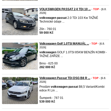
VOLKSWAGEN PASSAT 2,0 TDi 10 ...
-
TOP
- [6.8.
2026]
volkswagen
passat
2.0 TDi 103 Kw TAŽNÉ
Technické údaje ...
Zlín - 760 01
59 000 Kč
Volkswagen Golf 1.0TSI MANUÁL ...
-
TOP
- [6.8.
2026]
volkswagen
GOLF 1.0TSI 85KW BENZÍN KOMBI -
TAŽNÉ ZAŘÍZE ...
Brno - 625 00
282 000 Kč
Volkswagen Passat TDi DSG B8 R ...
-
TOP
- [6.8.
2026]
Prodám
volkswagen
passat
B8,5 Variant/Kombi
edice R Lin ...
Šumperk - 787 01
539 000 Kč