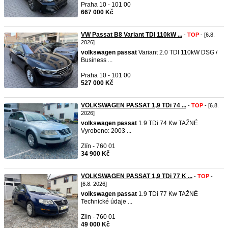
Praha 10 - 101 00
667 000 Kč
VW Passat B8 Variant TDI 110kW ...
-
TOP
- [6.8.
2026]
volkswagen
passat
Variant 2.0 TDI 110kW DSG /
Business ...
Praha 10 - 101 00
527 000 Kč
VOLKSWAGEN PASSAT 1,9 TDi 74 ...
-
TOP
- [6.8.
2026]
volkswagen
passat
1.9 TDi 74 Kw TAŽNÉ
Vyrobeno: 2003 ...
Zlín - 760 01
34 900 Kč
VOLKSWAGEN PASSAT 1,9 TDi 77 K ...
-
TOP
-
[6.8. 2026]
volkswagen
passat
1.9 TDi 77 Kw TAŽNÉ
Technické údaje ...
Zlín - 760 01
49 000 Kč