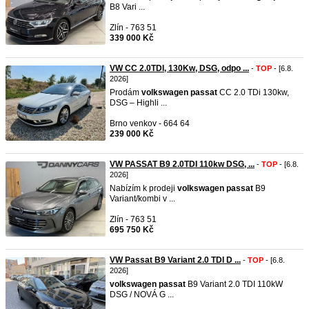
B8 Vari ...
Zlín - 763 51
339 000 Kč
VW CC 2.0TDI, 130Kw, DSG, odpo ...
-
TOP
- [6.8.
2026]
Prodám
volkswagen
passat
CC 2.0 TDi 130kw,
DSG – Highli ...
Brno venkov - 664 64
239 000 Kč
VW PASSAT B9 2.0TDI 110kw DSG, ...
-
TOP
- [6.8.
2026]
Nabízím k prodeji
volkswagen
passat
B9
Variant/kombi v ...
Zlín - 763 51
695 750 Kč
VW Passat B9 Variant 2.0 TDI D ...
-
TOP
- [6.8.
2026]
volkswagen
passat
B9 Variant 2.0 TDI 110kW
DSG / NOVÁ G ...