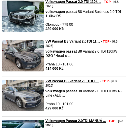
Volkswagen Passat 2.0 TDI 110k ...
-
TOP
- [6.8.
2026]
volkswagen
passat
B8 Variant Business 2.0 TDI
110kw DS ...
Olomouc - 779 00
489 000 Kč
VW Passat B8 Variant 2.0TDI 11 ...
-
TOP
- [6.8.
2026]
volkswagen
passat
B8 Variant 2.0 TDI 110kW
DSG / Head-u ...
Praha 10 - 101 00
414 000 Kč
VW Passat B8 Variant 2.0 TDI 1 ...
-
TOP
- [6.8.
2026]
volkswagen
passat
B8 Variant 2.0 TDI 110kW R-
Line / ALU ...
Praha 10 - 101 00
429 000 Kč
Volkswagen Passat 2.0TDI MANUÁ ...
-
TOP
- [6.8.
2026]