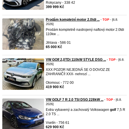
Rokycany - 338 42
399 999 Kč
Prodám kompletní motor 2.0tdi ...
-
TOP
- [6.8.
2026]
Prodám kompletně nastrojený naftový motor 2.0tdi
110kw ...
Jihlava - 586 01
65 000 Kč
VW GOlf 2,0TDi 110kW STYLE DSG ...
-
TOP
- [6.8.
2026]
XXX POZOR NEJEDNÁ SE O DOVOZ ZE
ZAHRANIČÍ! XXX- nehrozí ...
Olomouc - 772 00
419 900 Kč
VW GOLF 7 R 2.0 TSI DSG 228kW ...
-
TOP
- [6.8.
2026]
Extra vybavený a zachovalý Volkswagen
golf
7,5 R
2.0 TS ...
Vsetín - 756 61
629 900 Kč