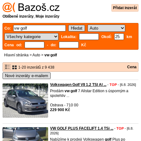
Přidat inzerát
Oblíbené inzeráty
,
Moje inzeráty
Co:
Lokalita:
Okolí:
km
Cena od:
- do:
Kč
Hlavní stránka
>
Auto
>
vw golf
Cena
1-20 inzerátů z 9 438
Nové inzeráty e-mailem
Volkswagen Golf VII 1.2 TSI Al ...
-
TOP
- [6.8. 2026]
Prodám
vw
golf
7 Allstar Edition s úsporným a
spolehliv ...
Ostrava - 710 00
229 900 Kč
VW GOLF PLUS FACELIFT 1.4 TSi ...
-
TOP
- [6.8.
2026]
Nabízíme k prodeji Volkswagen
golf
Plus po