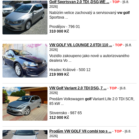
Golf Sportsvan 2.0 TDI ,DSG,WE ...
-
TOP
- [6.8.
2026]
Nabízím velice zachovalý a servisovaný
vw
golf
Sportsva ...
Prostějov - 796 01
310 000 Kč
VW GOLF VII. LOUNGE 2.0TDI 110 ...
-
TOP
- [6.8.
2026]
Vozidlo zakoupeno jako nové u autorizovaného
dealera Vo ...
Hradec Králové - 500 12
219 999 Kč
VW Golf Variant 2.0 TDI DSG, 7 ...
-
TOP
- [6.8.
2026]
Predám Volkswagen
golf
Variant Life 2.0 TDI SCR,
85 kW ...
Slovensko - 987 65
312 000 Kč
Prodám VW GOLF VII combi top s ...
-
TOP
- [6.8.
2026]