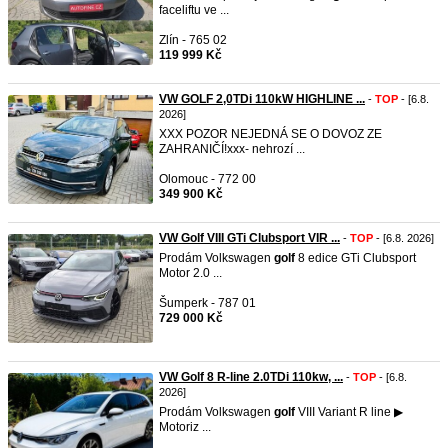
faceliftu ve ...
Zlín - 765 02
119 999 Kč
VW GOLF 2,0TDi 110kW HIGHLINE ...
-
TOP
- [6.8.
2026]
XXX POZOR NEJEDNÁ SE O DOVOZ ZE
ZAHRANIČÍ!xxx- nehrozí ...
Olomouc - 772 00
349 900 Kč
VW Golf VIII GTi Clubsport VIR ...
-
TOP
- [6.8. 2026]
Prodám Volkswagen
golf
8 edice GTi Clubsport
Motor 2.0 ...
Šumperk - 787 01
729 000 Kč
VW Golf 8 R-line 2.0TDi 110kw, ...
-
TOP
- [6.8.
2026]
Prodám Volkswagen
golf
VIII Variant R line ▶
Motoriz ...