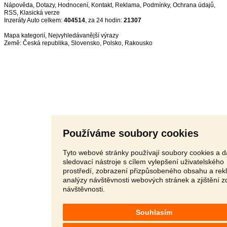
Nápověda
,
Dotazy
,
Hodnocení
,
Kontakt
,
Reklama
,
Podmínky
,
Ochrana údajů
,
RSS
,
Inzeráty Auto celkem:
404514
, za 24 hodin:
21307
Mapa kategorií
,
Nejvyhledávanější výrazy
Země:
Česká republika
,
Slovensko
,
Polsko
,
Rakousko
Používáme soubory cookies
Tyto webové stránky používají soubory cookies a d
sledovací nástroje s cílem vylepšení uživatelského
prostředí, zobrazení přizpůsobeného obsahu a rek
analýzy návštěvnosti webových stránek a zjištění z
návštěvnosti.
Souhlasím