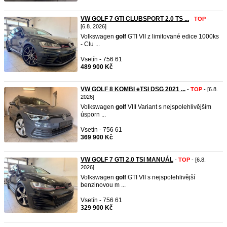
VW GOLF 7 GTI CLUBSPORT 2.0 TS ...
-
TOP
-
[6.8. 2026]
Volkswagen
golf
GTI VII z limitované edice 1000ks
- Clu ...
Vsetín - 756 61
489 900 Kč
VW GOLF 8 KOMBI eTSI DSG 2021 ...
-
TOP
- [6.8.
2026]
Volkswagen
golf
VIII Variant s nejspolehlivějším
úsporn ...
Vsetín - 756 61
369 900 Kč
VW GOLF 7 GTI 2.0 TSI MANUÁL
-
TOP
- [6.8.
2026]
Volkswagen
golf
GTI VII s nejspolehlivější
benzinovou m ...
Vsetín - 756 61
329 900 Kč