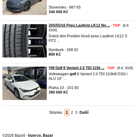
Slovensko - 987 65
340 000 Kč
205/55/16 Pneu Laufenn LK12 No ...
-
TOP
- [6.8.
2026]
Dobrý den Prodám Nové pneu Laufenn LK12 S
FIT2 ...
Nymburk - 288 02
800 Kč
VW Golf 8 Variant 2.0 TDI 110k ...
-
TOP
- [6.8. 2026]
Volkswagen
golf
8 Variant 2.0 TDI 110kW DSG /
ALU 16'' ...
Praha 10 - 101 00
390 000 Kč
Stránka:
1
2
3
Další
©2026 Bazoš -
Inzerce, Bazar