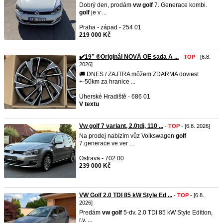
Dobrý den, prodám
vw
golf
7. Generace kombi.
golf
je v ...
Praha - západ - 254 01
219 000 Kč
✔️19” ®Originál NOVÁ OE sada A ...
-
TOP
- [6.8.
2026]
🚚 DNES / ZAJTRA môžem ZDARMA doviest
+-50km za hranice ...
Uherské Hradiště - 686 01
V textu
Vw golf 7 variant, 2.0tdi, 110 ...
-
TOP
- [6.8. 2026]
Na prodej nabízím vůz Volkswagen
golf
7.generace ve ver ...
Ostrava - 702 00
239 000 Kč
VW Golf 2.0 TDI 85 kW Style Ed ...
-
TOP
- [6.8.
2026]
Predám
vw
golf
5-dv. 2.0 TDI 85 kW Style Edition,
r.v. ...