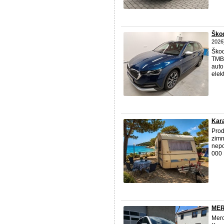
Škod
2026
Škod
TMB
auto
elekt
Kara
Prod
zimn
nepo
000 
MER
Merc