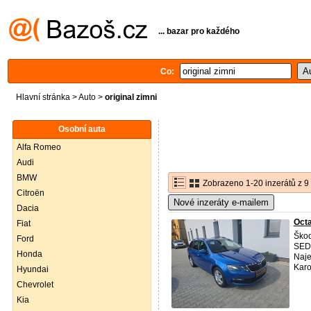
... bazar pro každého
Co:
Hlavní stránka
>
Auto
>
original zimni
Osobní auta
Alfa Romeo
Audi
BMW
Zobrazeno 1-20 inzerátů z 9
Citroën
Nové inzeráty e-mailem
Dacia
Octa
Fiat
Škod
Ford
SEDA
Honda
Naj
Karo
Hyundai
Chevrolet
Kia