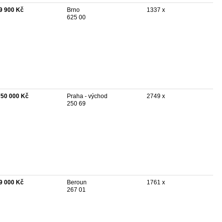
9 900 Kč
Brno
1337 x
625 00
750 000 Kč
Praha - východ
2749 x
250 69
9 000 Kč
Beroun
1761 x
267 01