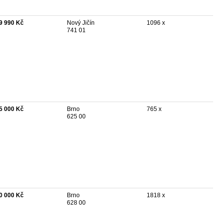
9 990 Kč
Nový Jičín
1096 x
741 01
5 000 Kč
Brno
765 x
625 00
0 000 Kč
Brno
1818 x
628 00