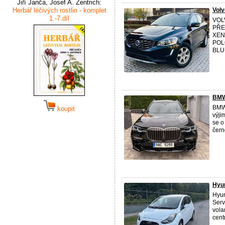
Jiří Janča, Josef A. Zentrich:
Herbář léčivých rostlin - komplet
Vol
1.-7.díl
VOL
PŘE
XEN
POL
BLUE
BMW 
BMW 
koupit
výji
se o
čern
Hyun
Hyun
Serv
vola
cent