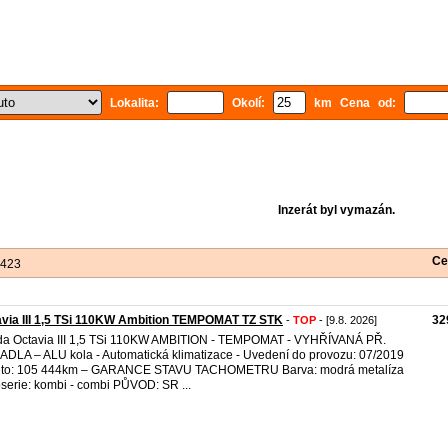
Lokalita:
Okolí:
km Cena od:
Inzerát byl vymazán.
Ce
 423
via III 1,5 TSi 110KW Ambition TEMPOMAT TZ STK
32
-
TOP
- [9.8. 2026]
a Octavia III 1,5 TSi 110KW AMBITION - TEMPOMAT - VYHŘÍVANÁ PŘ.
DLA – ALU kola - Automatická klimatizace - Uvedení do provozu: 07/2019
eto: 105 444km – GARANCE STAVU TACHOMETRU Barva: modrá metalíza
serie: kombi - combi PŮVOD: SR ...