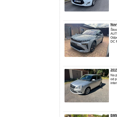
Nov
Ško
AUT
Odp
DC 
2015
Na p
od p
inte
BMW 