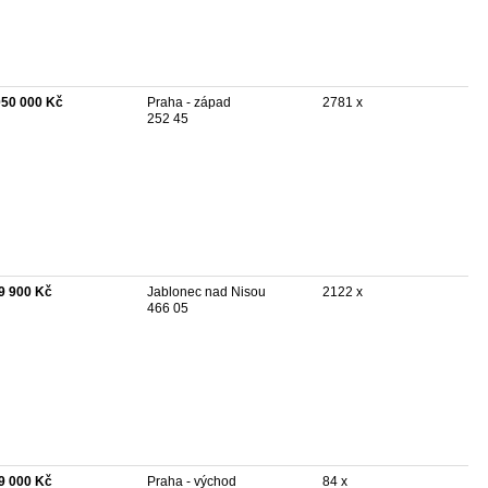
050 000 Kč
Praha - západ
2781 x
252 45
9 900 Kč
Jablonec nad Nisou
2122 x
466 05
9 000 Kč
Praha - východ
84 x