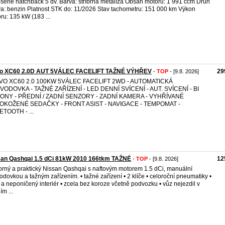
série hatchback 5 dv. Barva: stříbrná metalíza Obsah motoru: 1 991 ccm Druh
va: benzin Platnost STK do: 11/2026 Stav tachometru: 151 000 km Výkon
ru: 135 kW (183 ...
vo XC60 2.0D AUT 5VÁLEC FACELIFT TAŽNÉ VÝHŘEV
29
-
TOP
- [9.8. 2026]
VO XC60 2.0 100KW 5VÁLEC FACELIFT 2WD - AUTOMATICKÁ
VODOVKA - TAŽNÉ ZAŘÍZENÍ - LED DENNÍ SVÍCENÍ - AUT. SVÍCENÍ - BI
ONY - PŘEDNÍ / ZADNÍ SENZORY - ZADNÍ KAMERA - VYHŘÍVANÉ
OKOŽENÉ SEDAČKY - FRONT ASIST - NAVIGACE - TEMPOMAT -
TOOTH - ...
san Qashqai 1.5 dCi 81kW 2010 166tkm TAŽNÉ
12
-
TOP
- [9.8. 2026]
rný a praktický Nissan Qashqai s naftovým motorem 1.5 dCi, manuální
odovkou a tažným zařízením. • tažné zařízení • 2 klíče • celoroční pneumatiky •
ý a neponičený interiér • zcela bez koroze včetně podvozku • vůz nejezdil v
ím ...