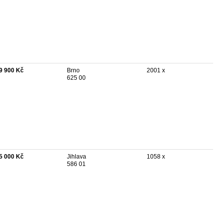
9 900 Kč
Brno
2001 x
625 00
5 000 Kč
Jihlava
1058 x
586 01