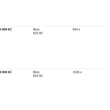
0 000 Kč
Brno
934 x
625 00
8 000 Kč
Brno
1535 x
625 00