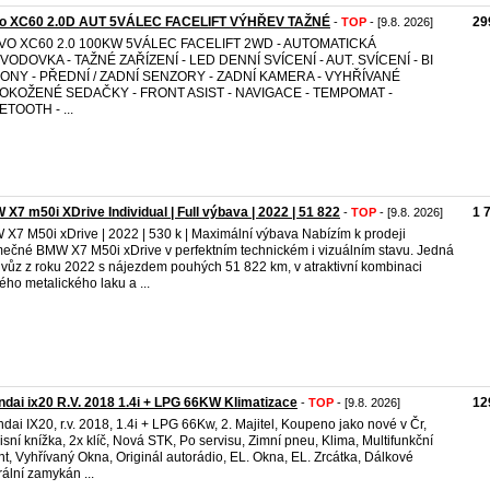
vo XC60 2.0D AUT 5VÁLEC FACELIFT VÝHŘEV TAŽNÉ
29
-
TOP
- [9.8. 2026]
VO XC60 2.0 100KW 5VÁLEC FACELIFT 2WD - AUTOMATICKÁ
VODOVKA - TAŽNÉ ZAŘÍZENÍ - LED DENNÍ SVÍCENÍ - AUT. SVÍCENÍ - BI
ONY - PŘEDNÍ / ZADNÍ SENZORY - ZADNÍ KAMERA - VYHŘÍVANÉ
OKOŽENÉ SEDAČKY - FRONT ASIST - NAVIGACE - TEMPOMAT -
TOOTH - ...
X7 m50i XDrive Individual | Full výbava | 2022 | 51 822
1 
-
TOP
- [9.8. 2026]
X7 M50i xDrive | 2022 | 530 k | Maximální výbava Nabízím k prodeji
mečné BMW X7 M50i xDrive v perfektním technickém i vizuálním stavu. Jedná
 vůz z roku 2022 s nájezdem pouhých 51 822 km, v atraktivní kombinaci
ého metalického laku a ...
dai ix20 R.V. 2018 1.4i + LPG 66KW Klimatizace
12
-
TOP
- [9.8. 2026]
dai IX20, r.v. 2018, 1.4i + LPG 66Kw, 2. Majitel, Koupeno jako nové v Čr,
isní knížka, 2x klíč, Nová STK, Po servisu, Zimní pneu, Klima, Multifunkční
nt, Vyhřívaný Okna, Originál autorádio, EL. Okna, EL. Zrcátka, Dálkové
rální zamykán ...