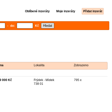
Oblíbené inzeráty
Moje inzeráty
Přidat inzerát
- do:
Kč
na
Lokalita
Zobrazeno
9 000 Kč
Frýdek - Místek
795 x
738 01