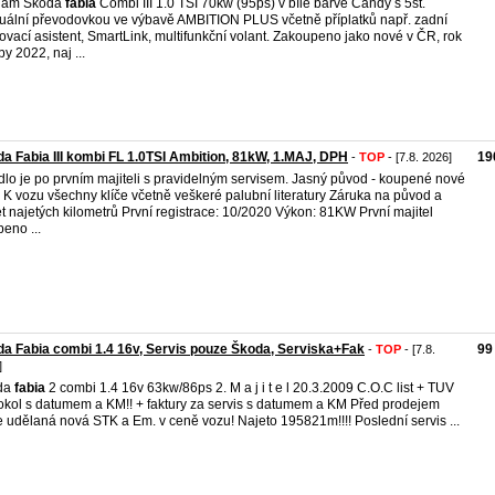
dám Škoda
fabia
Combi III 1.0 TSI 70kw (95ps) v bílé barvě Candy s 5st.
ální převodovkou ve výbavě AMBITION PLUS včetně příplatků např. zadní
ovací asistent, SmartLink, multifunkční volant. Zakoupeno jako nové v ČR, rok
by 2022, naj ...
a Fabia III kombi FL 1.0TSI Ambition, 81kW, 1.MAJ, DPH
19
-
TOP
- [7.8. 2026]
dlo je po prvním majiteli s pravidelným servisem. Jasný původ - koupené nové
 K vozu všechny klíče včetně veškeré palubní literatury Záruka na původ a
t najetých kilometrů První registrace: 10/2020 Výkon: 81KW První majitel
eno ...
a Fabia combi 1.4 16v, Servis pouze Škoda, Serviska+Fak
99
-
TOP
- [7.8.
]
da
fabia
2 combi 1.4 16v 63kw/86ps 2. M a j i t e l 20.3.2009 C.O.C list + TUV
okol s datumem a KM!! + faktury za servis s datumem a KM Před prodejem
 udělaná nová STK a Em. v ceně vozu! Najeto 195821m!!!! Poslední servis ...