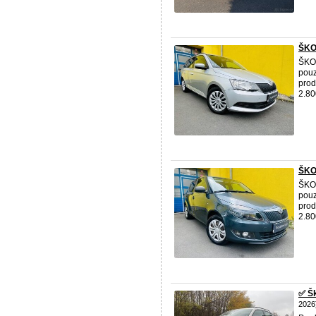
ŠKO
ŠK
pouz
prod
2.80
ŠKO
ŠK
pouz
prod
2.80
✅ Šk
2026