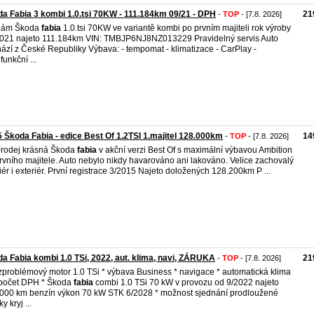
a Fabia 3 kombi 1.0.tsi 70KW - 111.184km 09/21 - DPH
21
-
TOP
- [7.8. 2026]
dám Škoda
fabia
1.0.tsi 70KW ve variantě kombi po prvním majiteli rok výroby
021 najeto 111.184km VIN: TMBJP6NJ8NZ013229 Pravidelný servis Auto
ází z České Republiky Výbava: - tempomat - klimatizace - CarPlay -
funkční ...
 Škoda Fabia - edice Best Of 1.2TSI 1.majitel 128.000km
14
-
TOP
- [7.8. 2026]
rodej krásná Škoda
fabia
v akční verzi Best Of s maximální výbavou Ambition
rvního majitele. Auto nebylo nikdy havarováno ani lakováno. Velice zachovalý
riér i exteriér. První registrace 3/2015 Najeto doložených 128.200km P ...
a Fabia kombi 1.0 TSi, 2022, aut. klima, navi, ZÁRUKA
21
-
TOP
- [7.8. 2026]
zproblémový motor 1.0 TSi * výbava Business * navigace * automatická klima
počet DPH * Škoda
fabia
combi 1.0 TSi 70 kW v provozu od 9/2022 najeto
000 km benzín výkon 70 kW STK 6/2028 * možnost sjednání prodloužené
y kryj ...