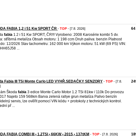
DA FABIA 1,2 i 51 Kw SPORT ČR
64
-
TOP
- [7.8. 2026]
da
fabia
1.2 i 51 Kw SPORT, ČR!!! Vyrobeno: 2008 Karosérie kombi 5 dv.
a: stříbrná metalíza Obsah motoru: 1 198 ccm Druh paliva: benzin Platnost
do: 12/2026 Stav tachometru: 162 000 km Výkon motoru: 51 kW (69 PS) VIN:
HH65J58 ...
da Fabia III TSi Monte Carlo LED VYHŘ.SEDAČKY SENZORY
24
-
TOP
- [7.8.
]
dám Škoda
fabia
3 edice Monte Carlo Motor 1.2 TSi 81kw / 110k Do provozu
017 Najeto 159 568km Barva zelená rallye grun metalíza Palivo benzín
idelný servis, lze ověřit pomocí VIN kódu + protokoly z technických kontrol.
dní př ...
A FABIA COMBI III • 1.2TSI • 66KW • 2015 • 137tKM
18
-
TOP
- [7.8. 2026]