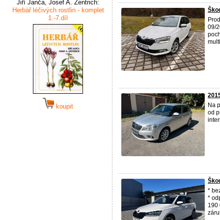
Jiří Janča, Josef A. Zentrich:
Herbář léčivých rostlin - komplet
Škod
1.-7.díl
Pro
09/2
poch
multi
2015
Na p
koupit
od p
inte
Škod
* be
* od
190 
záruk