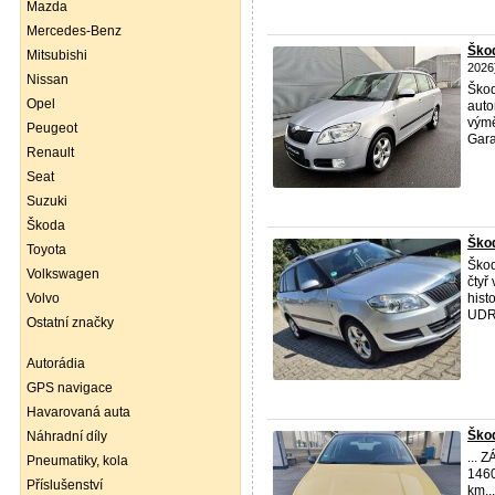
Mazda
Mercedes-Benz
Ško
Mitsubishi
2026
Nissan
Ško
Opel
auto
výmě
Peugeot
Gara
Renault
Seat
Suzuki
Škoda
Škod
Toyota
Ško
Volkswagen
čtyř
Volvo
hist
UDR
Ostatní značky
Autorádia
GPS navigace
Havarovaná auta
Škod
Náhradní díly
... 
Pneumatiky, kola
1460
Příslušenství
km..