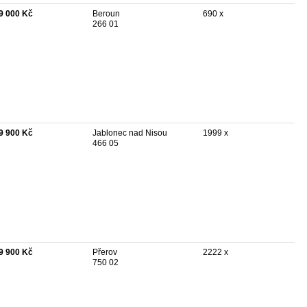
9 000 Kč
Beroun
690 x
266 01
9 900 Kč
Jablonec nad Nisou
1999 x
466 05
9 900 Kč
Přerov
2222 x
750 02