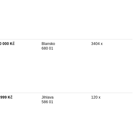
0 000 Kč
Blansko
3404 x
680 01
 999 Kč
Jihlava
120 x
586 01