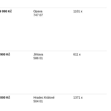
9 990 Kč
Opava
1101 x
747 07
 900 Kč
Jihlava
611 x
586 01
 000 Kč
Hradec Králové
1371 x
504 01