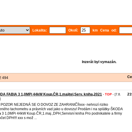
Lokalita:
Okolí:
km Cena od:
Inzerát byl vymazán.
Ce
2 494
A FABIA 3 1,0MPi 44kW Koup.ČR,1.majitel,Serv. kniha,2021
21
-
TOP
- [7.8.
]
 POZOR NEJEDNÁ SE O DOVOZ ZE ZAHRANIČÍ!xxx- nehrozí riziko
eného tachometru a právních vad jako u dovozu! Prodám i na splátky-ŠKODA
a
3 1,0MPi 44kW Koup.ČR,1.maj.,DPH,Servisní kniha Pro podnikatele a firmy
čet DPH!!! xxx s mož ...