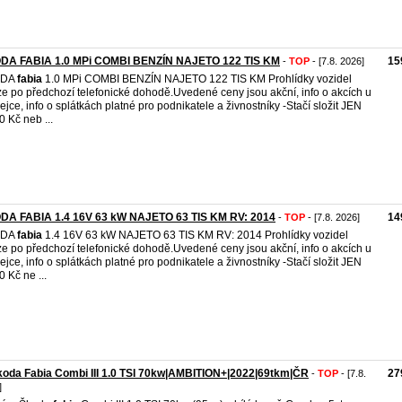
DA FABIA 1.0 MPi COMBI BENZÍN NAJETO 122 TIS KM
15
-
TOP
- [7.8. 2026]
ODA
fabia
1.0 MPi COMBI BENZÍN NAJETO 122 TIS KM Prohlídky vozidel
e po předchozí telefonické dohodě.Uvedené ceny jsou akční, info o akcích u
ejce, info o splátkách platné pro podnikatele a živnostníky -Stačí složit JEN
0 Kč neb ...
DA FABIA 1.4 16V 63 kW NAJETO 63 TIS KM RV: 2014
14
-
TOP
- [7.8. 2026]
ODA
fabia
1.4 16V 63 kW NAJETO 63 TIS KM RV: 2014 Prohlídky vozidel
e po předchozí telefonické dohodě.Uvedené ceny jsou akční, info o akcích u
ejce, info o splátkách platné pro podnikatele a živnostníky -Stačí složit JEN
0 Kč ne ...
oda Fabia Combi III 1.0 TSI 70kw|AMBITION+|2022|69tkm|ČR
27
-
TOP
- [7.8.
]