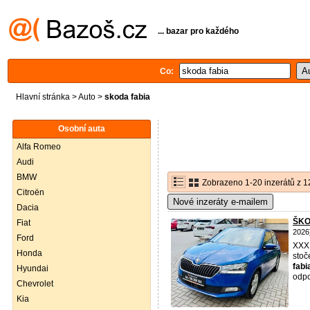
... bazar pro každého
Co:
Hlavní stránka
>
Auto
>
skoda fabia
Osobní auta
Alfa Romeo
Audi
BMW
Zobrazeno 1-20 inzerátů z 1
Citroën
Nové inzeráty e-mailem
Dacia
ŠKOD
Fiat
2026
Ford
XXX
Honda
stoč
fabi
Hyundai
odpo
Chevrolet
Kia