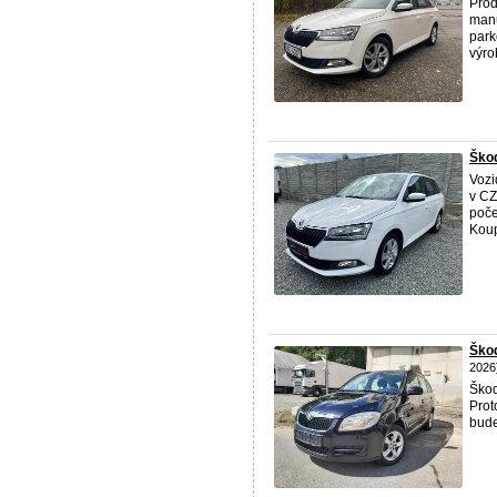
Pro
manu
park
výro
Škod
Vozi
v CZ
poče
Koup
Škod
2026
Ško
Prot
bude