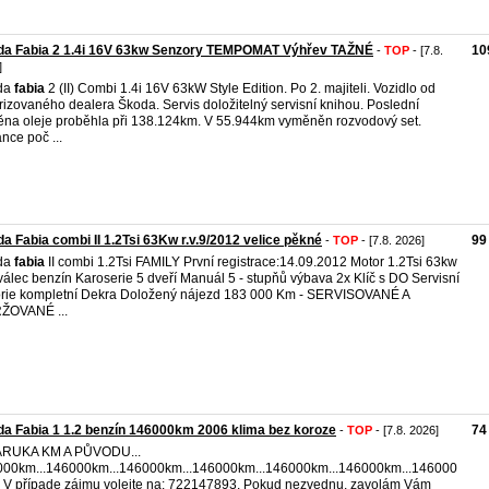
da Fabia 2 1.4i 16V 63kw Senzory TEMPOMAT Výhřev TAŽNÉ
10
-
TOP
- [7.8.
]
da
fabia
2 (II) Combi 1.4i 16V 63kW Style Edition. Po 2. majiteli. Vozidlo od
rizovaného dealera Škoda. Servis doložitelný servisní knihou. Poslední
na oleje proběhla při 138.124km. V 55.944km vyměněn rozvodový set.
nce poč ...
a Fabia combi II 1.2Tsi 63Kw r.v.9/2012 velice pěkné
99
-
TOP
- [7.8. 2026]
da
fabia
II combi 1.2Tsi FAMILY První registrace:14.09.2012 Motor 1.2Tsi 63kw
 válec benzín Karoserie 5 dveří Manuál 5 - stupňů výbava 2x Klíč s DO Servisní
orie kompletní Dekra Doložený nájezd 183 000 Km - SERVISOVANÉ A
ŽOVANÉ ...
a Fabia 1 1.2 benzín 146000km 2006 klima bez koroze
74
-
TOP
- [7.8. 2026]
ZÁRUKA KM A PŮVODU...
00km...146000km...146000km...146000km...146000km...146000km...146000
. V případe zájmu volejte na: 722147893. Pokud nezvednu, zavolám Vám