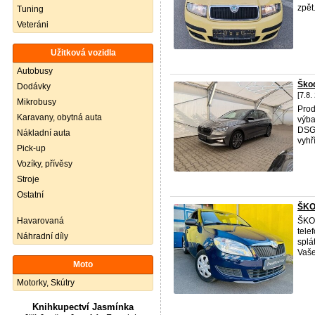
zpět
Tuning
Veteráni
Užitková vozidla
Autobusy
Ško
Dodávky
[7.8.
Mikrobusy
Pro
Karavany, obytná auta
výba
DSG,
Nákladní auta
vyhř
Pick-up
Vozíky, přívěsy
Stroje
Ostatní
ŠKO
Havarovaná
ŠK
tele
Náhradní díly
splá
Vaše
Moto
Motorky, Skútry
Knihkupectví Jasmínka