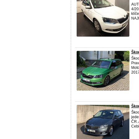
AUT
4/20
klíč
NAJET
Škod
Ško
Prav
Moto
2017
Škod
Ško
jede
ČR. 
Cebi