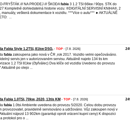
O-FRYŠTÁK /// NA PRODEJ /// ŠKODA
fabia
3 1.2 TSI 66kw / 90ps. STK do
27 Kompletně dohledatelná historie vozu: ®DIGITÁLNÍ SERVISNÍ KNIHA®, 2
e, manuály, veškerá dokumentace k vozidlu. ***Více o autu*** ►AKTUÁLNĚ
O: ‪ ...
a Fabia Style 1.2TSI, 81kw DSG,
24
-
TOP
- [7.8. 2026]
da
fabia
zakoupena jako nová v ČR ,rok 2017. Vozidlo velmi opečováváno.
idelný servis jen v autorizovaném servisu. Aktuálně najeto 134 tis km
rizace 1.2 TSI 81kw (čtyřválec) Dva klíče od vozidla Uvedeno do provozu
 Aktuálně po olejo ...
a Fabia 1.0TSI, 70kw, 2020, 13tis KM
24
-
TOP
- [7.8. 2026]
da
fabia
1.0tsi Ambiente uvedena do provozu 5/2020. Celou dobu provozu
n provozovatel, pravidelně servisováno a udržováno. Vůz zakoupen nový v
Aktuální nájezd 13 902km (garantuji oproti vrácení kupní ceny) K dispozici
a protokol pro o ...