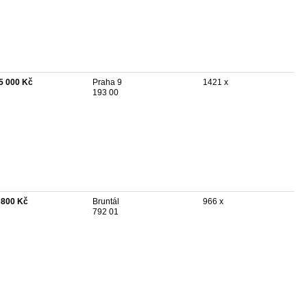
5 000 Kč
Praha 9
1421 x
193 00
 800 Kč
Bruntál
966 x
792 01