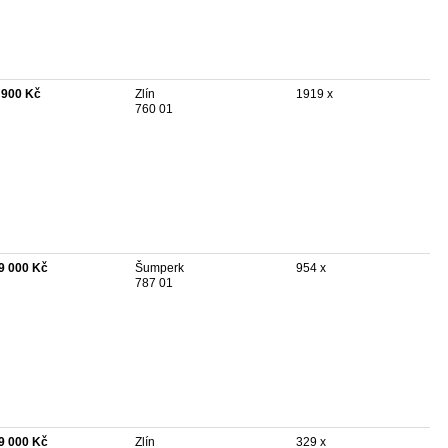
 900 Kč
Zlín
1919 x
760 01
9 000 Kč
Šumperk
954 x
787 01
9 000 Kč
Zlín
329 x