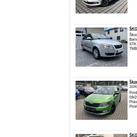
ŠKO
Ško
Barv
STK 
TMB
Ško
2026
Pro
09/2
Prav
Posle
ŠKOD