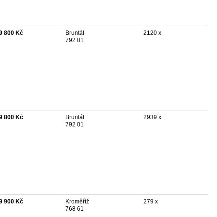
9 800 Kč
Bruntál
2120 x
792 01
9 800 Kč
Bruntál
2939 x
792 01
9 900 Kč
Kroměříž
279 x
768 61