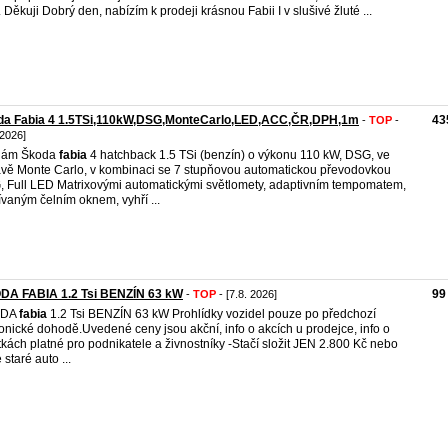
. Děkuji Dobrý den, nabízím k prodeji krásnou Fabii I v slušivé žluté ...
da Fabia 4 1.5TSi,110kW,DSG,MonteCarlo,LED,ACC,ČR,DPH,1m
43
-
TOP
-
 2026]
dám Škoda
fabia
4 hatchback 1.5 TSi (benzín) o výkonu 110 kW, DSG, ve
vě Monte Carlo, v kombinaci se 7 stupňovou automatickou převodovkou
 Full LED Matrixovými automatickými světlomety, adaptivním tempomatem,
ívaným čelním oknem, vyhří ...
DA FABIA 1.2 Tsi BENZÍN 63 kW
99
-
TOP
- [7.8. 2026]
ODA
fabia
1.2 Tsi BENZÍN 63 kW Prohlídky vozidel pouze po předchozí
fonické dohodě.Uvedené ceny jsou akční, info o akcích u prodejce, info o
tkách platné pro podnikatele a živnostníky -Stačí složit JEN 2.800 Kč nebo
 staré auto ...