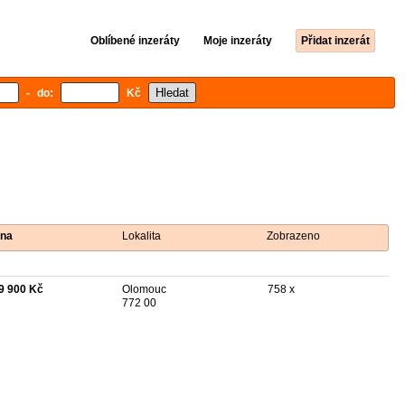
Oblíbené inzeráty
Moje inzeráty
Přidat inzerát
- do:
Kč
na
Lokalita
Zobrazeno
9 900 Kč
Olomouc
758 x
772 00