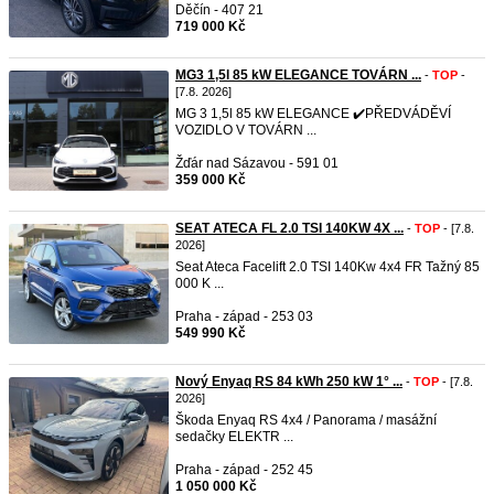
Děčín - 407 21
719 000 Kč
MG3 1,5l 85 kW ELEGANCE TOVÁRN ...
-
TOP
-
[7.8. 2026]
MG 3 1,5l 85 kW ELEGANCE ✔️PŘEDVÁDĚVÍ
VOZIDLO V TOVÁRN ...
Žďár nad Sázavou - 591 01
359 000 Kč
SEAT ATECA FL 2.0 TSI 140KW 4X ...
-
TOP
- [7.8.
2026]
Seat Ateca Facelift 2.0 TSI 140Kw 4x4 FR Tažný 85
000 K ...
Praha - západ - 253 03
549 990 Kč
Nový Enyaq RS 84 kWh 250 kW 1° ...
-
TOP
- [7.8.
2026]
Škoda Enyaq RS 4x4 / Panorama / masážní
sedačky ELEKTR ...
Praha - západ - 252 45
1 050 000 Kč