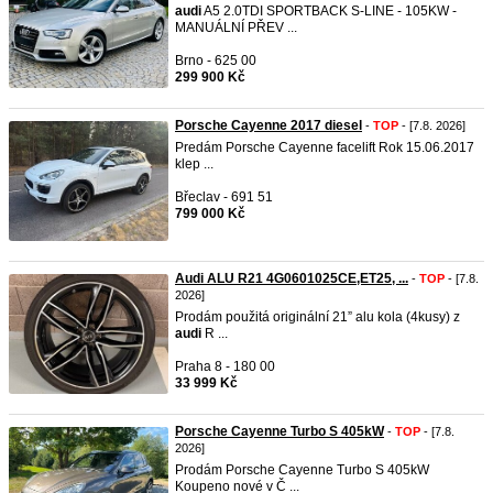
audi
A5 2.0TDI SPORTBACK S-LINE - 105KW -
MANUÁLNÍ PŘEV ...
Brno - 625 00
299 900 Kč
Porsche Cayenne 2017 diesel
-
TOP
- [7.8. 2026]
Predám Porsche Cayenne facelift Rok 15.06.2017
klep ...
Břeclav - 691 51
799 000 Kč
Audi ALU R21 4G0601025CE,ET25, ...
-
TOP
- [7.8.
2026]
Prodám použitá originální 21” alu kola (4kusy) z
audi
R ...
Praha 8 - 180 00
33 999 Kč
Porsche Cayenne Turbo S 405kW
-
TOP
- [7.8.
2026]
Prodám Porsche Cayenne Turbo S 405kW
Koupeno nové v Č ...