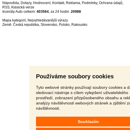
Nápověda
,
Dotazy
,
Hodnocení
,
Kontakt
,
Reklama
,
Podmínky
,
Ochrana údajů
,
RSS
,
Inzeráty Auto celkem:
403564
, za 24 hodin:
20988
Mapa kategorií
,
Nejvyhledávanější výrazy
Země:
Česká republika
,
Slovensko
,
Polsko
,
Rakousko
Používáme soubory cookies
Tyto webové stránky používají soubory cookies a d
sledovací nástroje s cílem vylepšení uživatelského
prostředí, zobrazení přizpůsobeného obsahu a rek
analýzy návštěvnosti webových stránek a zjištění z
návštěvnosti.
Souhlasím