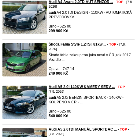
Audi A4 Avant 2.0TD AUT SENZOR ...
-
TOP
- [7.8.
2026]
audi
A4 2.0TDI DESIGN - 110KW - AUTOMATICKÁ
PŘEVODOVKA ...
Brno - 625 00
299 900 Kč
Škoda Fabia Style 1.2TSI, 81kw ...
-
TOP
- [7.8.
2026]
Škoda fabia zakoupena jako nová v ČR ,rok 2017.
Vozidlo ...
Opava - 747 14
249 900 Kč
Audi A5 2.0i 140KW KAMERY SERV ...
-
TOP
-
[7.8. 2026]
audi
A5 2.0i BENZIN SPORTBACK - 140KW -
KOUPENO V ČR - ...
Brno - 625 00
540 000 Kč
Audi A5 2.0TDI MANUÁL SPORTBAC ...
-
TOP
-
[7.8. 2026]