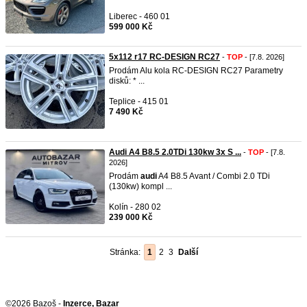
Liberec - 460 01
599 000 Kč
5x112 r17 RC-DESIGN RC27
-
TOP
- [7.8. 2026]
Prodám Alu kola RC-DESIGN RC27 Parametry
disků: * ...
Teplice - 415 01
7 490 Kč
Audi A4 B8.5 2.0TDi 130kw 3x S ...
-
TOP
- [7.8.
2026]
Prodám
audi
A4 B8.5 Avant / Combi 2.0 TDi
(130kw) kompl ...
Kolín - 280 02
239 000 Kč
Stránka:
1
2
3
Další
©2026 Bazoš -
Inzerce, Bazar