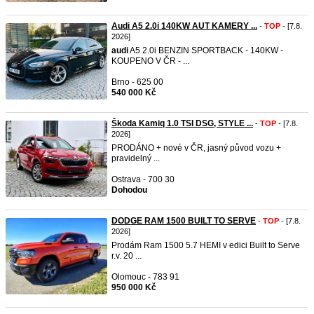
Audi A5 2.0i 140KW AUT KAMERY ...
-
TOP
- [7.8.
2026]
audi
A5 2.0i BENZIN SPORTBACK - 140KW -
KOUPENO V ČR - ...
Brno - 625 00
540 000 Kč
Škoda Kamiq 1.0 TSI DSG, STYLE ...
-
TOP
- [7.8.
2026]
PRODÁNO + nové v ČR, jasný původ vozu +
pravidelný ...
Ostrava - 700 30
Dohodou
DODGE RAM 1500 BUILT TO SERVE
-
TOP
- [7.8.
2026]
Prodám Ram 1500 5.7 HEMI v edici Built to Serve
r.v. 20 ...
Olomouc - 783 91
950 000 Kč