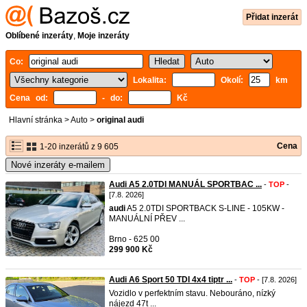
Přidat inzerát
Oblíbené inzeráty
,
Moje inzeráty
Co:
Lokalita:
Okolí:
km
Cena od:
- do:
Kč
Hlavní stránka
>
Auto
>
original audi
Cena
1-20 inzerátů z 9 605
Nové inzeráty e-mailem
Audi A5 2.0TDI MANUÁL SPORTBAC ...
-
TOP
-
[7.8. 2026]
audi
A5 2.0TDI SPORTBACK S-LINE - 105KW -
MANUÁLNÍ PŘEV ...
Brno - 625 00
299 900 Kč
Audi A6 Sport 50 TDI 4x4 tiptr ...
-
TOP
- [7.8. 2026]
Vozidlo v perfektním stavu. Nebouráno, nízký
nájezd 47t ...