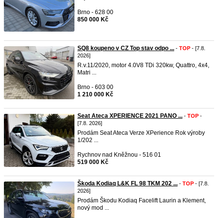
Brno - 628 00
850 000 Kč
SQ8 koupeno v CZ Top stav odpo ...
-
TOP
- [7.8.
2026]
R.v.11/2020, motor 4.0V8 TDi 320kw, Quattro, 4x4,
Matri ...
Brno - 603 00
1 210 000 Kč
Seat Ateca XPERIENCE 2021 PANO ...
-
TOP
-
[7.8. 2026]
Prodám Seat Ateca Verze XPerience Rok výroby
1/202 ...
Rychnov nad Kněžnou - 516 01
519 000 Kč
Škoda Kodiaq L&K FL 98 TKM 202 ...
-
TOP
- [7.8.
2026]
Prodám Škodu Kodiaq Facelift Laurin a Klement,
nový mod ...