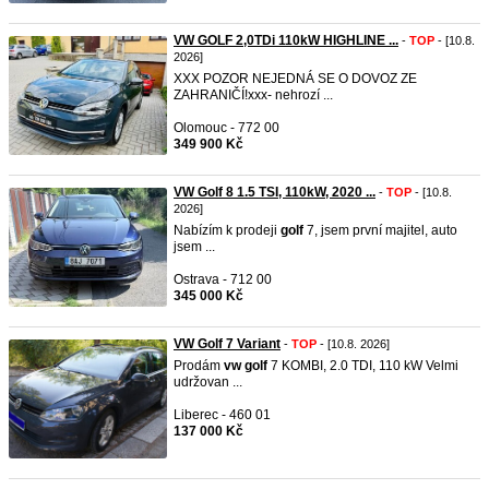
VW GOLF 2,0TDi 110kW HIGHLINE ...
-
TOP
- [10.8.
2026]
XXX POZOR NEJEDNÁ SE O DOVOZ ZE
ZAHRANIČÍ!xxx- nehrozí ...
Olomouc - 772 00
349 900 Kč
VW Golf 8 1.5 TSI, 110kW, 2020 ...
-
TOP
- [10.8.
2026]
Nabízím k prodeji
golf
7, jsem první majitel, auto
jsem ...
Ostrava - 712 00
345 000 Kč
VW Golf 7 Variant
-
TOP
- [10.8. 2026]
Prodám
vw
golf
7 KOMBI, 2.0 TDI, 110 kW Velmi
udržovan ...
Liberec - 460 01
137 000 Kč