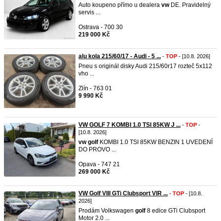
Auto koupeno přímo u dealera
vw
DE. Pravidelný
servis ...
Ostrava - 700 30
219 000 Kč
alu kola 215/60/17 - Audi - 5 ...
-
TOP
- [10.8. 2026]
Pneu s originál disky Audi 215/60r17 rozteč 5x112
vho ...
Zlín - 763 01
9 990 Kč
VW GOLF 7 KOMBI 1.0 TSI 85KW J ...
-
TOP
-
[10.8. 2026]
vw
golf
KOMBI 1.0 TSI 85KW BENZIN 1 UVEDENÍ
DO PROVO ...
Opava - 747 21
269 000 Kč
VW Golf VIII GTi Clubsport VIR ...
-
TOP
- [10.8.
2026]
Prodám Volkswagen
golf
8 edice GTi Clubsport
Motor 2.0 ...