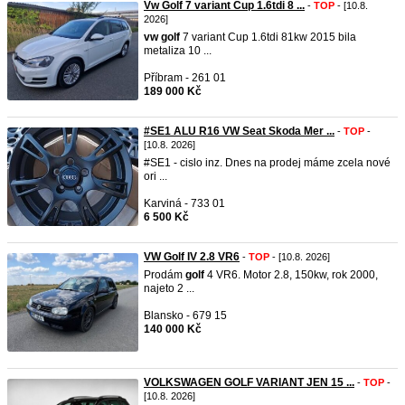
Vw Golf 7 variant Cup 1.6tdi 8 ...
-
TOP
- [10.8.
2026]
vw
golf
7 variant Cup 1.6tdi 81kw 2015 bila
metaliza 10 ...
Příbram - 261 01
189 000 Kč
#SE1 ALU R16 VW Seat Skoda Mer ...
-
TOP
-
[10.8. 2026]
#SE1 - cislo inz. Dnes na prodej máme zcela nové
ori ...
Karviná - 733 01
6 500 Kč
VW Golf IV 2.8 VR6
-
TOP
- [10.8. 2026]
Prodám
golf
4 VR6. Motor 2.8, 150kw, rok 2000,
najeto 2 ...
Blansko - 679 15
140 000 Kč
VOLKSWAGEN GOLF VARIANT JEN 15 ...
-
TOP
-
[10.8. 2026]