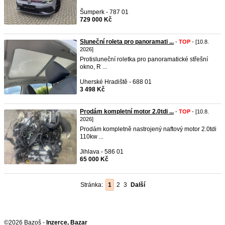
Šumperk - 787 01
729 000 Kč
Sluneční roleta pro panoramati ...
-
TOP
- [10.8.
2026]
Protisluneční roletka pro panoramatické střešní
okno, R ...
Uherské Hradiště - 688 01
3 498 Kč
Prodám kompletní motor 2.0tdi ...
-
TOP
- [10.8.
2026]
Prodám kompletně nastrojený naftový motor 2.0tdi
110kw ...
Jihlava - 586 01
65 000 Kč
Stránka:
1
2
3
Další
©2026 Bazoš -
Inzerce, Bazar