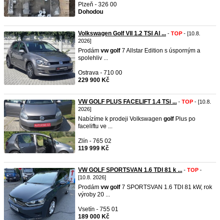
Plzeň - 326 00
Dohodou
Volkswagen Golf VII 1.2 TSI Al ...
-
TOP
- [10.8.
2026]
Prodám
vw
golf
7 Allstar Edition s úsporným a
spolehliv ...
Ostrava - 710 00
229 900 Kč
VW GOLF PLUS FACELIFT 1.4 TSi ...
-
TOP
- [10.8.
2026]
Nabízíme k prodeji Volkswagen
golf
Plus po
faceliftu ve ...
Zlín - 765 02
119 999 Kč
VW GOLF SPORTSVAN 1.6 TDI 81 k ...
-
TOP
-
[10.8. 2026]
Prodám
vw
golf
7 SPORTSVAN 1.6 TDI 81 kW, rok
výroby 20 ...
Vsetín - 755 01
189 000 Kč