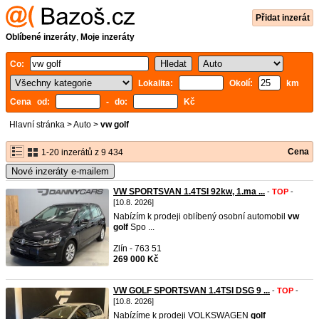
Přidat inzerát
Oblíbené inzeráty
,
Moje inzeráty
Co:
Lokalita:
Okolí:
km
Cena od:
- do:
Kč
Hlavní stránka
>
Auto
>
vw golf
Cena
1-20 inzerátů z 9 434
Nové inzeráty e-mailem
VW SPORTSVAN 1.4TSI 92kw, 1.ma ...
-
TOP
-
[10.8. 2026]
Nabízím k prodeji oblíbený osobní automobil
vw
golf
Spo ...
Zlín - 763 51
269 000 Kč
VW GOLF SPORTSVAN 1.4TSI DSG 9 ...
-
TOP
-
[10.8. 2026]
Nabízíme k prodeji VOLKSWAGEN
golf