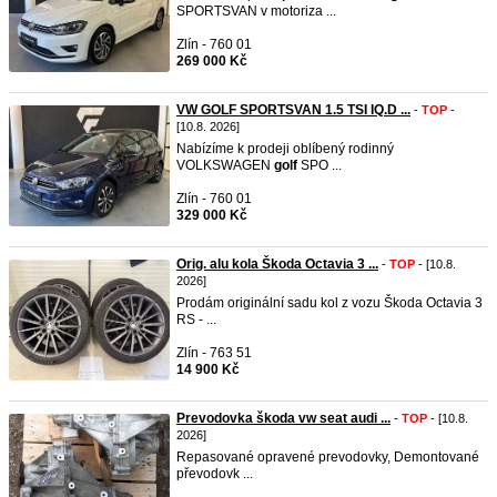
SPORTSVAN v motoriza ...
Zlín - 760 01
269 000 Kč
VW GOLF SPORTSVAN 1.5 TSI IQ.D ...
-
TOP
-
[10.8. 2026]
Nabízíme k prodeji oblíbený rodinný
VOLKSWAGEN
golf
SPO ...
Zlín - 760 01
329 000 Kč
Orig. alu kola Škoda Octavia 3 ...
-
TOP
- [10.8.
2026]
Prodám originální sadu kol z vozu Škoda Octavia 3
RS - ...
Zlín - 763 51
14 900 Kč
Prevodovka škoda vw seat audi ...
-
TOP
- [10.8.
2026]
Repasované opravené prevodovky, Demontované
převodovk ...