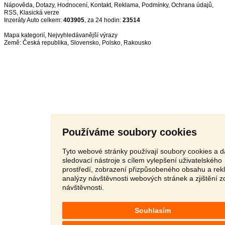
Nápověda
,
Dotazy
,
Hodnocení
,
Kontakt
,
Reklama
,
Podmínky
,
Ochrana údajů
,
RSS
,
Inzeráty Auto celkem:
403905
, za 24 hodin:
23514
Mapa kategorií
,
Nejvyhledávanější výrazy
Země:
Česká republika
,
Slovensko
,
Polsko
,
Rakousko
Používáme soubory cookies
Tyto webové stránky používají soubory cookies a d
sledovací nástroje s cílem vylepšení uživatelského
prostředí, zobrazení přizpůsobeného obsahu a rek
analýzy návštěvnosti webových stránek a zjištění z
návštěvnosti.
Souhlasím