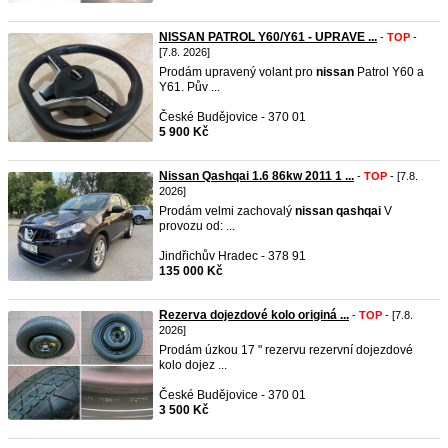
NISSAN PATROL Y60/Y61 - UPRAVE ...
-
TOP
-
[7.8. 2026]
Prodám upravený volant pro
nissan
Patrol Y60 a
Y61. Pův ...
České Budějovice - 370 01
5 900 Kč
Nissan Qashqai 1.6 86kw 2011 1 ...
-
TOP
- [7.8.
2026]
Prodám velmi zachovalý
nissan
qashqai
V
provozu od: ...
Jindřichův Hradec - 378 91
135 000 Kč
Rezerva dojezdové kolo originá ...
-
TOP
- [7.8.
2026]
Prodám úzkou 17 " rezervu rezervní dojezdové
kolo dojez ...
České Budějovice - 370 01
3 500 Kč