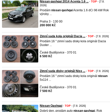
Nissan qashqai 2014 Acenta 1.6 ...
-
TOP
- [7.8.
2026]
Prodám
nissan
qashqai
Acenta 1.6 dCi 96 kW Rok
výroby ...
Praha 3 - 130 00
200 000 Kč
Zimní sada kola originál Dacia ...
-
TOP
- [7.8. 2026]
Prodám 16 " zimní sadu disky kola originál Dacia
Duster ...
České Budějovice - 370 01
6 500 Kč
Zimní sada disky originál Niss ...
-
TOP
- [7.8. 2026]
Prodám 16 " zimní sadu disky kola originál
nissan
5x114 ...
České Budějovice - 370 01
7 500 Kč
Nissan Qashqai
-
TOP
- [7.8. 2026]
Dobrý den, prodám auto
nissan
qashqai
. Rok