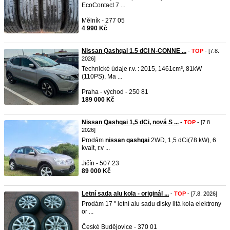
EcoContact 7 ...
Mělník - 277 05
4 990 Kč
Nissan Qashqai 1.5 dCI N-CONNE ...
-
TOP
- [7.8.
2026]
Technické údaje r.v. : 2015, 1461cm³, 81kW
(110PS), Ma ...
Praha - východ - 250 81
189 000 Kč
Nissan Qashqai 1,5 dCi, nová S ...
-
TOP
- [7.8.
2026]
Prodám
nissan
qashqai
2WD, 1,5 dCi(78 kW), 6
kvalt, r.v ...
Jičín - 507 23
89 000 Kč
Letní sada alu kola - originál ...
-
TOP
- [7.8. 2026]
Prodám 17 " letní alu sadu disky litá kola elektrony
or ...
České Budějovice - 370 01