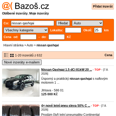
Přidat inzerát
Oblíbené inzeráty
,
Moje inzeráty
Co:
Lokalita:
Okolí:
km
Cena od:
- do:
Kč
Hlavní stránka
>
Auto
>
nissan qashqai
Cena
1-20 inzerátů z 632
Nové inzeráty e-mailem
Nissan Qashqai 1.5 dCi 81kW 20 ...
-
TOP
- [7.8.
2026]
Úsporný a praktický
nissan
qashqai
s naftovým
motorem 1 ...
Jihlava - 586 01
125 000 Kč
4× nové letní pneu sleva 50% C ...
-
TOP
- [7.8.
2026]
Prodám čtyři letní pneumatiky Continental