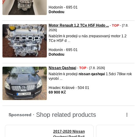
Hodonín - 695 01
Dohodou
Motor Renault 1.2 TCe H5F Hodo ...
-
TOP
- [7.8.
2026]
Nabízím k prodeji u nás zrepasovaný motor 1.2
TCe H5F d ...
Hodonín - 695 01
Dohodou
Nissan Qashqai
-
TOP
- [7.8. 2026]
Nabízím k prodeji
nissan
qashqai
1.5dci 78kw rok
vyrobí ...
Hradec Králové - 504 01
69 900 Kč