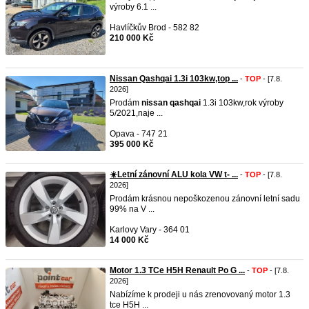
výroby 6.1 ...
Havlíčkův Brod - 582 82
210 000 Kč
Nissan Qashqai 1.3i 103kw,top ...
-
TOP
- [7.8.
2026]
Prodám
nissan
qashqai
1.3i 103kw,rok výroby
5/2021,naje ...
Opava - 747 21
395 000 Kč
☀️Letní zánovní ALU kola VW t- ...
-
TOP
- [7.8.
2026]
Prodám krásnou nepoškozenou zánovní letní sadu
99% na V ...
Karlovy Vary - 364 01
14 000 Kč
Motor 1.3 TCe H5H Renault Po G ...
-
TOP
- [7.8.
2026]
Nabízíme k prodeji u nás zrenovovaný motor 1.3
tce H5H ...