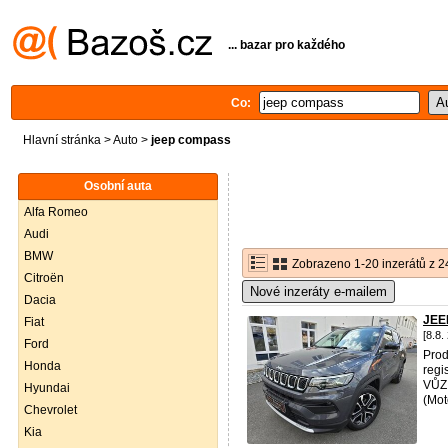
... bazar pro každého
Co:
Hlavní stránka
>
Auto
>
jeep compass
Osobní auta
Alfa Romeo
Audi
BMW
Zobrazeno 1-20 inzerátů z 2
Citroën
Nové inzeráty e-mailem
Dacia
JEE
Fiat
[8.8.
Ford
Pro
Honda
regi
VŮZ 
Hyundai
(Moto
Chevrolet
Kia