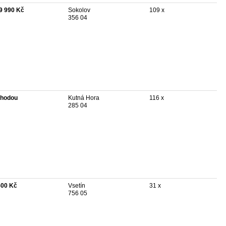
9 990 Kč
Sokolov
109 x
356 04
hodou
Kutná Hora
116 x
285 04
500 Kč
Vsetín
31 x
756 05