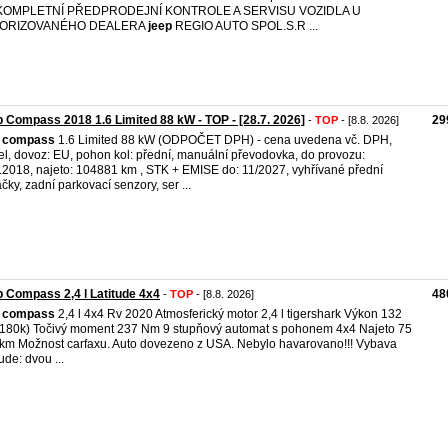
KOMPLETNÍ PŘEDPRODEJNÍ KONTROLE A SERVISU VOZIDLA U
ORIZOVANÉHO DEALERA
jeep
REGIO AUTO SPOL.S.R ...
 Compass 2018 1.6 Limited 88 kW - TOP - [28.7. 2026]
29
-
TOP
- [8.8. 2026]
compass
1.6 Limited 88 kW (ODPOČET DPH) - cena uvedena vč. DPH,
el, dovoz: EU, pohon kol: přední, manuální převodovka, do provozu:
.2018, najeto: 104881 km , STK + EMISE do: 11/2027, vyhřívané přední
čky, zadní parkovací senzory, ser ...
 Compass 2,4 l Latitude 4x4
48
-
TOP
- [8.8. 2026]
compass
2,4 l 4x4 Rv 2020 Atmosferický motor 2,4 l tigershark Výkon 132
180k) Točivý moment 237 Nm 9 stupňový automat s pohonem 4x4 Najeto 75
km Možnost carfaxu. Auto dovezeno z USA. Nebylo havarovano!!! Vybava
ude: dvou ...