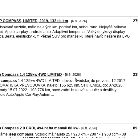
P COMPASS, LIMITED, 2019, 132 tis km
27
- [6.8. 2026]
isované vozidlo, málo najetých km, poctivé km, nebouráno. Nejvyšší výbava
ted. Apple carplay, android auto. Adaptivní tempomat. Velký dotykový display.
a Beats, elektrický kufr. Pěkné SUV pro manželku, které navíc nežere na LPG
 ...
p Compass 1.4 125kw 4WD LIMITED
23
- [6.8. 2026]
compass
1.4 125kw 4WD LIMITED , dovoz: Švédsko, do provozu: 12.2017,
OMATICKÁ PŘEVODOVKA, najeto: 155 625 km, STK+EMISE do: 07/2028,
ody 15.07.2022 - 108 776 km, nové zadní brzdové kotouče a destičky
oid Auto Apple CarPlay Autom ...
 Compass 2.0 CRDi, 4x4 nafta manuál 88 kw
89
- [6.8. 2026]
dáme
jeep
compass
. Vozidlo má najeto 257 928 km. - 2007 - 1 968 ccm - 88