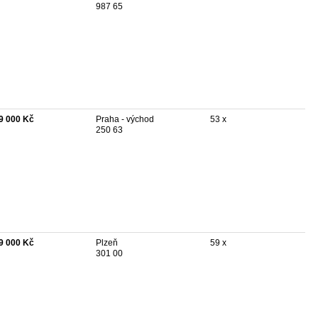
987 65
9 000 Kč
Praha - východ
53 x
250 63
9 000 Kč
Plzeň
59 x
301 00