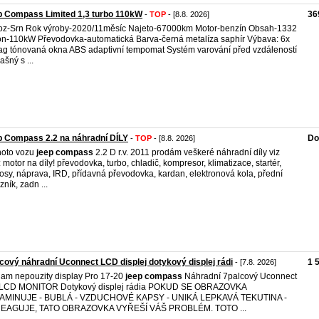
 Compass Limited 1,3 turbo 110kW
36
-
TOP
- [8.8. 2026]
z-Srn Rok výroby-2020/11měsíc Najeto-67000km Motor-benzín Obsah-1332
n-110kW Převodovka-automatická Barva-černá metalíza saphír Výbava: 6x
ag tónovaná okna ABS adaptivní tempomat Systém varování před vzdáleností
ašný s ...
 Compass 2.2 na náhradní DÍLY
Do
-
TOP
- [8.8. 2026]
hoto vozu
jeep
compass
2.2 D r.v. 2011 prodám veškeré náhradní díly viz
.: motor na díly! převodovka, turbo, chladič, kompresor, klimatizace, startér,
osy, náprava, IRD, přídavná převodovka, kardan, elektronová kola, přední
zník, zadn ...
cový náhradní Uconnect LCD displej dotykový displej rádi
1 
- [7.8. 2026]
am nepouzity display Pro 17-20
jeep
compass
Náhradní 7palcový Uconnect
 LCD MONITOR Dotykový displej rádia POKUD SE OBRAZOVKA
AMINUJE - BUBLÁ - VZDUCHOVÉ KAPSY - UNIKÁ LEPKAVÁ TEKUTINA -
EAGUJE, TATO OBRAZOVKA VYŘEŠÍ VÁŠ PROBLÉM. TOTO ...