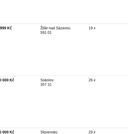
 999 Kč
Žďár nad Sázavou
19 x
591 01
0 000 Kč
Sokolov
26 x
357 31
5 000 Kč
Slovensko
29 x