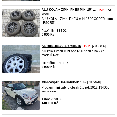
ALU KOLA + ZIMNÍ PNEU MINI 15" ...
-
TOP
- [7.8.
2026]
ALU KOLA + ZIMNÍ PNEU
mini
15" COOPER ,
one
, R50,R51 , ...
Plzeň-jih - 334 01
6 800 Kč
Alu kola 4x100 175/65/R15
-
TOP
- [7.8. 2026]
Alu kola z vozu
mini
one
R50 pasuje na více
modelů Roz ...
Litoměřice - 411 15
4 990 Kč
Mini cooper One kabriolet 1.6
- [7.8. 2026]
Prodám
mini
cabrio obsah 1,6 rok 2012 134000
km včetně ...
Tábor - 390 03
140 000 Kč