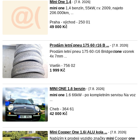
Mini One 1,4
- [7.8. 2026]
mini
one
1,4 benzín, 55kW, r.v. 2009, najeto
206.000km, ...
Praha - východ - 250 01
49 000 Kč
Prodám letní pneu 175 60 r16 B ...
- [7.8. 2026]
Prodám letní pneu 175 60 r16 Bridgest
one
vzorek
4x 7mm ...
Vsetín - 756 02
1 999 Kč
MINI ONE 1.6 benzin
- [7.8. 2026]
mini
one
1.6 66kW - po kompletním servisu Na voz
...
Cheb - 364 61
42 000 Kč
Mini Cooper One 1.6i ALU kola ...
- [7.8. 2026]
Nabízím k prodeji vozidlo značky
mini
Cooper
one