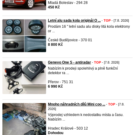
Mladá Boleslav - 294 28
450 Kč
Letní alu sada kola originál O ...
-
TOP
- [7.8. 2026]
Prodám 16 " letní sadu alu disky litá kola elektrony
or ...
České Budějovice - 370 01
8 800 Kč
Genevo One S - antiradar
-
TOP
- [7.8. 2026]
Nabízím k prodeji spolehlivý a plně funkční
detektor ra ...
Přerov - 751 31
6 990 Kč
Mnoho náhradních dílů Mini coo ...
-
TOP
- [7.8.
2026]
Výprodej vzhledem k nedostatku místa a času.
Nabízím ...
Hradec Králové - 503 12
Dohodou