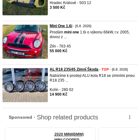
Hradec Králové - 503 12
3 500 Kč
Mini One 1.6i
- [6.8. 2026]
Prodám
mini
one
1.6i o výkonu 66kW, r.v. 2005,
dovoz z ...
Zlín - 763 45
55 000 Kč
AL R18 235/45 Zimní Škoda
-
TOP
- [6.8. 2026]
Nabízíme k prodeji ALU kola R18 se zimními pneu
R18 235 ...
Kolín - 280 02
14 900 Kč