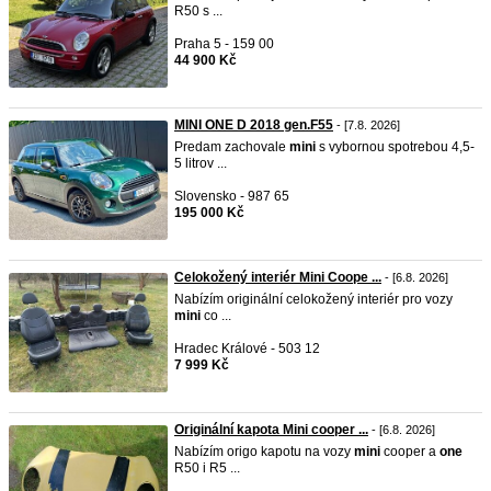
R50 s ...
Praha 5 - 159 00
44 900 Kč
MINI ONE D 2018 gen.F55
- [7.8. 2026]
Predam zachovale
mini
s vybornou spotrebou 4,5-
5 litrov ...
Slovensko - 987 65
195 000 Kč
Celokožený interiér Mini Coope ...
- [6.8. 2026]
Nabízím originální celokožený interiér pro vozy
mini
co ...
Hradec Králové - 503 12
7 999 Kč
Originální kapota Mini cooper ...
- [6.8. 2026]
Nabízím origo kapotu na vozy
mini
cooper a
one
R50 i R5 ...