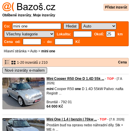
Přidat inzerát
Oblíbené inzeráty
,
Moje inzeráty
Co:
Lokalita:
Okolí:
km
Cena od:
- do:
Kč
Hlavní stránka
>
Auto
>
mini one
Cena
1-20 inzerátů z 210
Nové inzeráty e-mailem
Mini Cooper R50 One D 1.4D 55k ...
-
TOP
- [7.8.
2026]
mini
Cooper R50
one
D 1.4D 55kW Palivo: nafta
Registr ...
Bruntál - 792 01
64 000 Kč
Mini One | 1.4 | benzin | 70kw ...
-
TOP
- [7.8. 2026]
Prodám buď na opravu nebo náhradní díly. Stk +
ME n ...