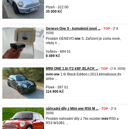
Plzeň - 322 00
35 000 Kč
Genevo One S - kompletní nové ...
-
TOP
- [7.8.
2026]
Prodám GENEVO
one
S. Zařízení je zcela nové,
nikdy n ...
Vyškov - 684 01
8 499 Kč
MINI ONE 1.6i /72 kW/ ,BLACK ...
-
TOP
- [7.8. 2026]
mini
one
1.6i Black Edition,r.2013,klimatizace,8x
airba ...
Písek - 397 01
114 900 Kč
náhradní díly z Mini one R50 M ...
-
TOP
- [7.8.
2026]
Prodám náhradní díly z 7ks vozidel
mini
R50 a
R53 W10B1 ...